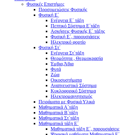
Φυσικές Επιστήμες
Προσομειώσεις Φυσικής
Φυσική Ε΄
Ενέργεια Ε΄ τάξη
Πεπτικό Σύστημα Ε΄τάξη
Ασκήσεις Φυσικής Ε΄ τάξης
Φυσική Ε΄, παρουσιάσεις
Ηλεκτρικό φορτίο
Φυσική Στ΄
Ενέργεια Στ΄τάξη
Θερμότητα , Θερμοκρασία
Έμβια,Άβια
Φυτά
Ζώα
Οικοσυστήματα
Αναπνευστικό Σύστημα
Κυκλοφορικό Σύστημα
Ηλεκτρομαγνητισμός
Πειράματα με Φυσικά Υλικά
Μαθηματικά Α΄τάξη
Μαθηματικά Β΄τάξη
Μαθηματικά Στ΄τάξη
Μαθηματικά τάξη Ε΄
Μαθηματικά τάξη Ε΄, παρουσιάσεις
Ψηφιακά μαθήματα Μαθηματικά Ε΄