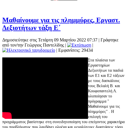
Μαθαίνουμε για τις πλημμύρες, Εργαστ.
Δεξιοτήτων τάξη Ε΄
Δημοσιεύτηκε στις Τετάρτη 09 Μαρτίου 2022 07:37
|
Γράφτηκε
από τον/την Γεώργιος Παντελίδης
|
|
| Εμφανίσεις: 29434
Στα πλαίσια των
Εργαστηρίων
Δεξιοτήτων τα παιδιά
των Ε1 και Ε2 τάξεων
με τους δασκάλους
τους Βελαλή Β. και
Κουφοπαντελή Λ.
υλοποίησαν το
πρόγραμμα "
Μαθαίνουμε για τις
πλημμύρες" . Η
επιλογή του
προγράμματος βασίστηκε στη συνειδητοποίηση του επείγοντος χαρακτήρα
του προβλήματος που λαμβάνει ολοένα και μεγαλύτερες διαστάσεις τόσο