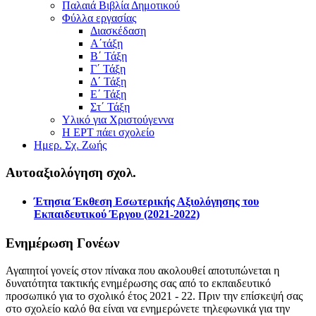
Παλαιά Βιβλία Δημοτικού
Φύλλα εργασίας
Διασκέδαση
Α΄τάξη
Β΄ Τάξη
Γ΄ Τάξη
Δ΄ Τάξη
Ε΄ Τάξη
Στ΄ Τάξη
Υλικό για Χριστούγεννα
Η ΕΡΤ πάει σχολείο
Ημερ. Σχ. Ζωής
Αυτοαξιολόγηση σχολ.
Έτησια Έκθεση Εσωτερικής Αξιολόγησης του
Εκπαιδευτικού Έργου (2021-2022)
Ενημέρωση Γονέων
Αγαπητοί γονείς στον πίνακα που ακολουθεί αποτυπώνεται η
δυνατότητα τακτικής ενημέρωσης σας από το εκπαιδευτικό
προσωπικό για το σχολικό έτος 2021 - 22. Πριν την επίσκεψή σας
στο σχολείο καλό θα είναι να ενημερώνετε τηλεφωνικά για την