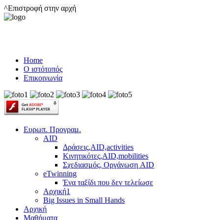
^Επιστροφή στην αρχή
Home
Ο ιστότοπός
Επικοινωνία
Ευρωπ. Προγραμ.
AID
Δράσεις,AID,activities
Κινητικότες,AID,mobilities
Σχεδιασμός, Οργάνωση AID
eTwinning
Ένα ταξίδι που δεν τελείωσε
Αρχική1
Big Issues in Small Hands
Αρχική
Μαθήματα