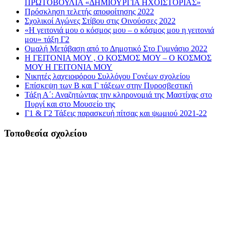
ΠΡΩΤΟΒΟΥΛΙΑ «ΔΗΜΙΟΥΡΓΙΑ ΗΧΟΪΣΤΟΡΙΑΣ»
Πρόσκληση τελετής αποφοίτησης 2022
Σχολικοί Αγώνες Στίβου στις Οινούσσες 2022
«Η γειτονιά μου ο κόσμος μου – ο κόσμος μου η γειτονιά
μου» τάξη Γ2
Ομαλή Μετάβαση από το Δημοτικό Στο Γυμνάσιο 2022
Η ΓΕΙΤΟΝΙΑ ΜΟΥ , Ο ΚΟΣΜΟΣ ΜΟΥ – Ο ΚΟΣΜΟΣ
ΜΟΥ Η ΓΕΙΤΟΝΙΑ ΜΟΥ
Νικητές λαχειοφόρου Συλλόγου Γονέων σχολείου
Επίσκεψη των Β και Γ τάξεων στην Πυροσβεστική
Τάξη Α΄: Αναζητώντας την κληρονομιά της Μαστίχας στο
Πυργί και στο Μουσείο της
Γ1 & Γ2 Τάξεις παρασκευή πίτσας και ψωμιού 2021-22
Τοποθεσία σχολείου