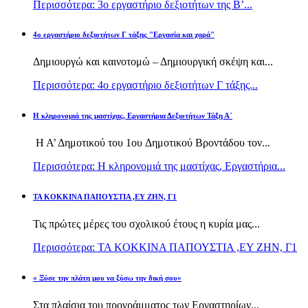
Περισσότερα: 3ο εργαστήριο δεξιοτήτων της Β’...
4ο εργαστήριο δεξιοτήτων Γ τάξης "Εργασία και χαρά"
Δημιουργώ και καινοτομώ – Δημιουργική σκέψη και...
Περισσότερα: 4ο εργαστήριο δεξιοτήτων Γ τάξης...
H κληρονομιά της μαστίχας, Εργαστήρια Δεξιοτήτων Τάξη Α΄
Η Α’ Δημοτικού του 1ου Δημοτικού Βροντάδου τον...
Περισσότερα: H κληρονομιά της μαστίχας, Εργαστήρια...
TA KOKKINA ΠΑΠΟΥΣΤΙΑ ,ΕΥ ΖΗΝ, Γ1
Τις πρώτες μέρες του σχολικού έτους η κυρία μας...
Περισσότερα: TA KOKKINA ΠΑΠΟΥΣΤΙΑ ,ΕΥ ΖΗΝ, Γ1
« Ξύσε την πλάτη μου να ξύσω την δική σου»
Στα πλαίσια του προγράμματος των Εργαστηρίων...