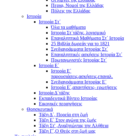
Περιφ, Νομοί της Ελλάδας
Πόλεις της Ελλάδας
Ιστορία
Ιστορία Στ΄
Όλα τα μαθήματα
Ιστορία Στ΄τάξης, λογισμικό
Επαναληπτικά Μαθήματα Στ΄ Ιστορία
25 Βιβλία δωρεάν για το 1821
Σχεδιαγράμματα Ιστορίας Στ΄
Επαναληπτικές ασκήσεις Ιστορία Στ΄
Πρωταγωνιστές Ιστορίας Στ΄
Ιστορία Ε΄
Ιστορία Ε΄
παρουσιάσεις,ασκήσεις,επαναλ.
Σχεδιαγράμματα Ιστορίας Ε΄
Ιστορία Ε΄,απαντήσεις- ερωτήσεις
Ιστορία Δ΄τάξης
Εκπαιδευτικά Βίντεο Ιστορίας
Εικονικές περιηγήσεις
Θρησκευτικά
Τάξη Δ΄, Πορεία στη ζωή
Τάξη Ε΄ Στον αγώνα της ζωής
Τάξη Στ' ,Αναζητώντας την Αλήθεια
Τάξη Γ΄,Ο Θεός στη ζωή μας