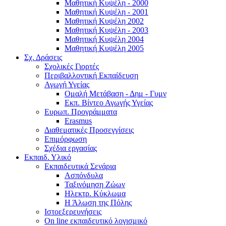
Μαθητική Κυψέλη - 2000
Μαθητική Κυψέλη - 2001
Μαθητική Κυψέλη 2002
Μαθητική Κυψέλη - 2003
Μαθητική Κυψέλη 2004
Μαθητική Κυψέλη 2005
Σχ. Δράσεις
Σχολικές Γιορτές
Περιβαλλοντική Εκπαίδευση
Αγωγή Υγείας
Ομαλή Μετάβαση - Δημ - Γυμν
Εκπ. Βίντεο Αγωγής Υγείας
Ευρωπ. Προγράμματα
Erasmus
Διαθεματικές Προσεγγίσεις
Επιμόρφωση
Σχέδια εργασίας
Εκπαιδ. Υλικό
Εκπαιδευτικά Σενάρια
Ασπόνδυλα
Ταξινόμηση Ζώων
Ηλεκτρ. Κύκλωμα
Η Άλωση της Πόλης
Ιστοεξερευνήσεις
On line εκπαιδευτικό λογισμικό