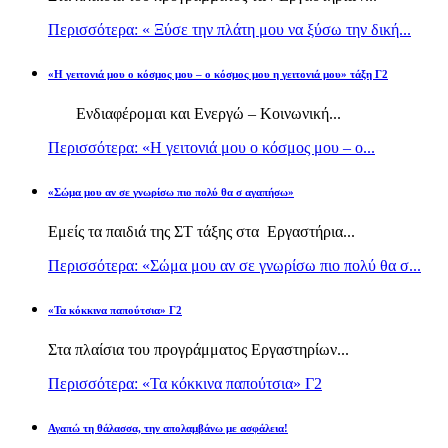
Περισσότερα: « Ξύσε την πλάτη μου να ξύσω την δική...
«Η γειτονιά μου ο κόσμος μου – ο κόσμος μου η γειτονιά μου» τάξη Γ2
Ενδιαφέρομαι και Ενεργώ – Κοινωνική...
Περισσότερα: «Η γειτονιά μου ο κόσμος μου – ο...
«Σώμα μου αν σε γνωρίσω πιο πολύ θα σ αγαπήσω»
Εμείς τα παιδιά της ΣΤ τάξης στα Εργαστήρια...
Περισσότερα: «Σώμα μου αν σε γνωρίσω πιο πολύ θα σ...
«Τα κόκκινα παπούτσια» Γ2
Στα πλαίσια του προγράμματος Εργαστηρίων...
Περισσότερα: «Τα κόκκινα παπούτσια» Γ2
Αγαπώ τη θάλασσα, την απολαμβάνω με ασφάλεια!