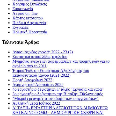
Χρήσιμες Συνδέσεις
Επικοινωνία
Λεξικά on_line
Χάρτης ιστότοπου
Παιδική Λογοτεχνία
Εγγραφές
Πολιτική Προστασία
Τελευταία Άρθρα
Αγιασμός νέας χρονιάς 2022 - 23 (2)
Στατιστικά ιστοσελίδας σχολείου
Μνημόνιο ενεργειών παρεμβάσεων και προμηθειών για το
σχολείο από το 2011
Έτησια Έκθεση Εσωτερικής Αξιολόγησης του
Εκπαιδευτικού Έργου (2021-2022)
Γιορτή Αποφοίτων 2022
Αναμνηστικό Αποφοίτων 2022
4ο εργαστήριο δεξιοτήτων Γ τάξης "Εργασία και χαρά"
3ο εργαστήριο δεξιοτήτων της Β’ τάξης. Εθελοντισμός
"Μικροί ερευνητές στον κόσμο των επαγγελμάτων"
Αθλητική μέρα Ιούνιος 2022
Δ΄ ΤΑΞΗ- ΕΡΓΑΣΤΗΡΙΑ ΔΕΞΙΟΤΗΤΩΝ ΔΗΜΙΟΥΡΓΩ
ΚΑΙ ΚΑΙΝΟΤΟΜΩ – ΔΗΜΙΟΥΡΓΙΚΗ ΣΚΕΨΗ ΚΑΙ