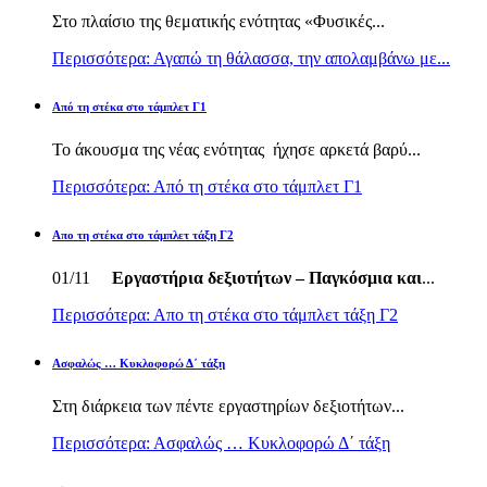
Στο πλαίσιο της θεματικής ενότητας «Φυσικές...
Περισσότερα: Αγαπώ τη θάλασσα, την απολαμβάνω με...
Από τη στέκα στο τάμπλετ Γ1
Το άκουσμα της νέας ενότητας ήχησε αρκετά βαρύ...
Περισσότερα: Από τη στέκα στο τάμπλετ Γ1
Απο τη στέκα στο τάμπλετ τάξη Γ2
01/11
Εργαστήρια δεξιοτήτων – Παγκόσμια και
...
Περισσότερα: Απο τη στέκα στο τάμπλετ τάξη Γ2
Ασφαλώς … Κυκλοφορώ Δ΄ τάξη
Στη διάρκεια των πέντε εργαστηρίων δεξιοτήτων...
Περισσότερα: Ασφαλώς … Κυκλοφορώ Δ΄ τάξη