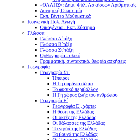
«ΘΑΛΗΣ»: Δημι. Φύλ. Ασκήσεων Αριθμητικής
Δυναμική Γεωμετρία
Εκπ. Βίντεο Μαθηματικά
Κοινωνική Πολ. Αγωγή
Οικογένεια - Εκπ. Σύστημα
Γλώσσα
Γλώσσα Α΄τάξη
Γλώσσα Β΄τάξη
Γλώσσα Στ΄τάξη
Ορθογραφία - υλικό
Γραμματική, συντακτικό, θεωρία ασκήσεις
Γεωγραφία
Γεωγραφία Στ΄
Ήπειροι
Η Γη ουράνιο σώμα
Το φυσικό περιβάλλον
Η Γη χώρος ζωής του ανθρώπου
Γεωγραφία Ε΄
Γεωγραφία Ε΄, χάρτες
Η θέση της Ελλάδας
Οι ακτές της Ελλάδας
Οι θάλασσες της Ελλάδας
Τα νησιά της Ελλάδας
Τα βουνά της Ελλάδας
Οι λίμνες της Ελλάδας