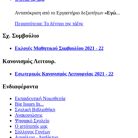
Ανταπόκριση από το Εργαστήριο δεξιοτήτων
«Εγώ
...
Περισσότερα: Το δέντρο της τάξης
Σχ. Συμβούλιο
Εκλογές Μαθητικού Συμβουλίου 2021 - 22
Κανονισμός Λειτουρ.
Εσωτερικός Κανονισμός Λειτουργίας 2021 - 22
Ενδιαφέροντα
Εκπαιδευτική Νομοθεσία
Big Issues In...
Σχολική Βιβλιοθήκη
Ανακοινώσεις
Ψηφιακό Σχολείο
Ο ιστότοπός μας
Σύλλογος Γονέων
Ασφάλεια - Διαδίκτυο