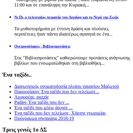
11:00 και σε επανάληψη την Κυριακή...
Νι Πι, ο τελευταίος πειρατής του Αιγαίου και το Νερό της Ζωής
Τα μυθιστορήματα με έντονη δράση και πλούσιες
περιπέτειες ήταν πάντα ιδιαιτέρως αγαπητά σε ένα...
Ονειροφύλακες - Βιβλιοπροτάσεις
Στις "Βιβλιοπροτάσεις" καθιερώνουμε προτάσεις ανάγνωσης
βιβλίων που ενσωματώθηκαν στη βιβλιοθήκη...
Ένα ταξίδι..
Διαγωνισμός ονοματοδοσία πλοίου ναυαγίου Μαζωτού
Παρουσίαση: Ένα ταξίδι που δεν τελείωσε...
Αμφορέας, puzzle
Padlet- Ένα ταξίδι που δεν ...
Ένα ταξίδι που μόλις άρχισε ...
Ένα ταξίδι που δεν τελείωσε, Χάρτης γνωριμίας
Πρόγραμμα etwinning 2018-19
Τρεις γενιές 1ο ΔΣ