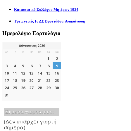
Καταστατικό Συλλόγου Μητέρων 1954
Τρεις γενιές 1ο ΔΣ Βροντάδου, Ανακοίνωση
Ημερολόγιο Εορτολόγιο