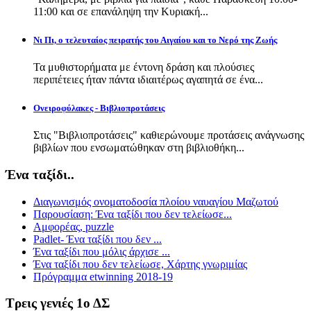
11:00 και σε επανάληψη την Κυριακή...
Νι Πι, ο τελευταίος πειρατής του Αιγαίου και το Νερό της Ζωής
Τα μυθιστορήματα με έντονη δράση και πλούσιες
περιπέτειες ήταν πάντα ιδιαιτέρως αγαπητά σε ένα...
Ονειροφύλακες - Βιβλιοπροτάσεις
Στις "Βιβλιοπροτάσεις" καθιερώνουμε προτάσεις ανάγνωσης
βιβλίων που ενσωματώθηκαν στη βιβλιοθήκη...
Ένα ταξίδι..
Διαγωνισμός ονοματοδοσία πλοίου ναυαγίου Μαζωτού
Παρουσίαση: Ένα ταξίδι που δεν τελείωσε...
Αμφορέας, puzzle
Padlet- Ένα ταξίδι που δεν ...
Ένα ταξίδι που μόλις άρχισε ...
Ένα ταξίδι που δεν τελείωσε, Χάρτης γνωριμίας
Πρόγραμμα etwinning 2018-19
Τρεις γενιές 1ο ΔΣ