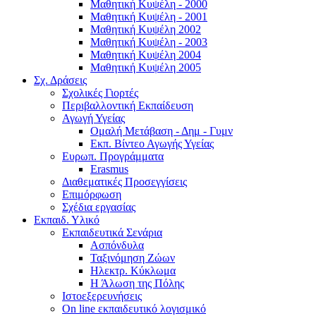
Μαθητική Κυψέλη - 2000
Μαθητική Κυψέλη - 2001
Μαθητική Κυψέλη 2002
Μαθητική Κυψέλη - 2003
Μαθητική Κυψέλη 2004
Μαθητική Κυψέλη 2005
Σχ. Δράσεις
Σχολικές Γιορτές
Περιβαλλοντική Εκπαίδευση
Αγωγή Υγείας
Ομαλή Μετάβαση - Δημ - Γυμν
Εκπ. Βίντεο Αγωγής Υγείας
Ευρωπ. Προγράμματα
Erasmus
Διαθεματικές Προσεγγίσεις
Επιμόρφωση
Σχέδια εργασίας
Εκπαιδ. Υλικό
Εκπαιδευτικά Σενάρια
Ασπόνδυλα
Ταξινόμηση Ζώων
Ηλεκτρ. Κύκλωμα
Η Άλωση της Πόλης
Ιστοεξερευνήσεις
On line εκπαιδευτικό λογισμικό