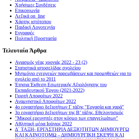
Χρήσιμες Συνδέσεις
Επικοινωνία
Λεξικά on_line
Χάρτης ιστότοπου
Παιδική Λογοτεχνία
Εγγραφές
Πολιτική Προστασία
Τελευταία Άρθρα
Αγιασμός νέας χρονιάς 2022 - 23 (2)
Στατιστικά ιστοσελίδας σχολείου
Μνημόνιο ενεργειών παρεμβάσεων και προμηθειών για το
σχολείο από το 2011
Έτησια Έκθεση Εσωτερικής Αξιολόγησης του
Εκπαιδευτικού Έργου (2021-2022)
Γιορτή Αποφοίτων 2022
Αναμνηστικό Αποφοίτων 2022
4ο εργαστήριο δεξιοτήτων Γ τάξης "Εργασία και χαρά"
3ο εργαστήριο δεξιοτήτων της Β’ τάξης. Εθελοντισμός
"Μικροί ερευνητές στον κόσμο των επαγγελμάτων"
Αθλητική μέρα Ιούνιος 2022
Δ΄ ΤΑΞΗ- ΕΡΓΑΣΤΗΡΙΑ ΔΕΞΙΟΤΗΤΩΝ ΔΗΜΙΟΥΡΓΩ
ΚΑΙ ΚΑΙΝΟΤΟΜΩ – ΔΗΜΙΟΥΡΓΙΚΗ ΣΚΕΨΗ ΚΑΙ