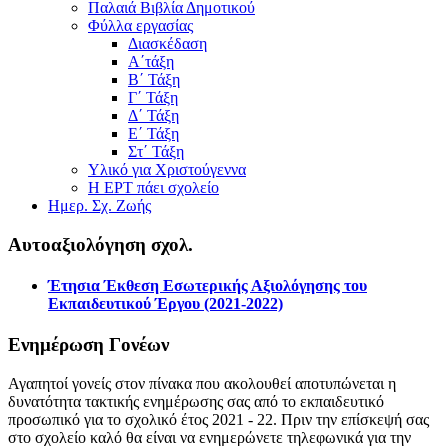
Παλαιά Βιβλία Δημοτικού
Φύλλα εργασίας
Διασκέδαση
Α΄τάξη
Β΄ Τάξη
Γ΄ Τάξη
Δ΄ Τάξη
Ε΄ Τάξη
Στ΄ Τάξη
Υλικό για Χριστούγεννα
Η ΕΡΤ πάει σχολείο
Ημερ. Σχ. Ζωής
Αυτοαξιολόγηση σχολ.
Έτησια Έκθεση Εσωτερικής Αξιολόγησης του
Εκπαιδευτικού Έργου (2021-2022)
Ενημέρωση Γονέων
Αγαπητοί γονείς στον πίνακα που ακολουθεί αποτυπώνεται η
δυνατότητα τακτικής ενημέρωσης σας από το εκπαιδευτικό
προσωπικό για το σχολικό έτος 2021 - 22. Πριν την επίσκεψή σας
στο σχολείο καλό θα είναι να ενημερώνετε τηλεφωνικά για την