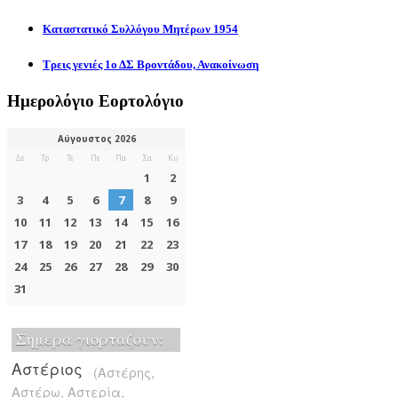
Καταστατικό Συλλόγου Μητέρων 1954
Τρεις γενιές 1ο ΔΣ Βροντάδου, Ανακοίνωση
Ημερολόγιο Εορτολόγιο