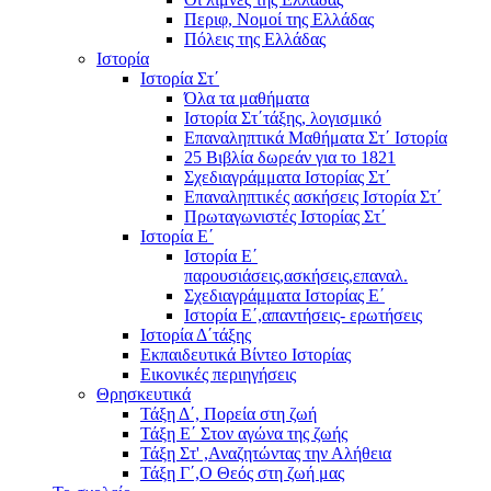
Περιφ, Νομοί της Ελλάδας
Πόλεις της Ελλάδας
Ιστορία
Ιστορία Στ΄
Όλα τα μαθήματα
Ιστορία Στ΄τάξης, λογισμικό
Επαναληπτικά Μαθήματα Στ΄ Ιστορία
25 Βιβλία δωρεάν για το 1821
Σχεδιαγράμματα Ιστορίας Στ΄
Επαναληπτικές ασκήσεις Ιστορία Στ΄
Πρωταγωνιστές Ιστορίας Στ΄
Ιστορία Ε΄
Ιστορία Ε΄
παρουσιάσεις,ασκήσεις,επαναλ.
Σχεδιαγράμματα Ιστορίας Ε΄
Ιστορία Ε΄,απαντήσεις- ερωτήσεις
Ιστορία Δ΄τάξης
Εκπαιδευτικά Βίντεο Ιστορίας
Εικονικές περιηγήσεις
Θρησκευτικά
Τάξη Δ΄, Πορεία στη ζωή
Τάξη Ε΄ Στον αγώνα της ζωής
Τάξη Στ' ,Αναζητώντας την Αλήθεια
Τάξη Γ΄,Ο Θεός στη ζωή μας