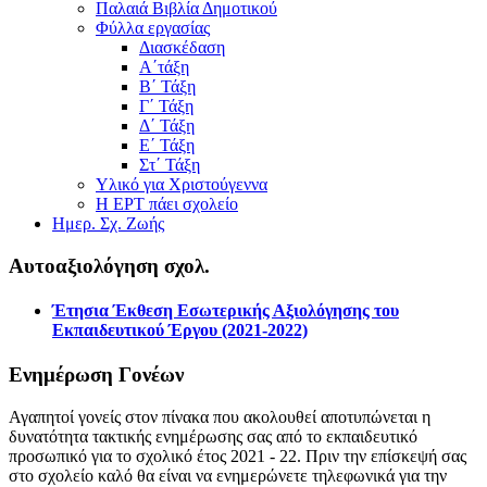
Παλαιά Βιβλία Δημοτικού
Φύλλα εργασίας
Διασκέδαση
Α΄τάξη
Β΄ Τάξη
Γ΄ Τάξη
Δ΄ Τάξη
Ε΄ Τάξη
Στ΄ Τάξη
Υλικό για Χριστούγεννα
Η ΕΡΤ πάει σχολείο
Ημερ. Σχ. Ζωής
Αυτοαξιολόγηση σχολ.
Έτησια Έκθεση Εσωτερικής Αξιολόγησης του
Εκπαιδευτικού Έργου (2021-2022)
Ενημέρωση Γονέων
Αγαπητοί γονείς στον πίνακα που ακολουθεί αποτυπώνεται η
δυνατότητα τακτικής ενημέρωσης σας από το εκπαιδευτικό
προσωπικό για το σχολικό έτος 2021 - 22. Πριν την επίσκεψή σας
στο σχολείο καλό θα είναι να ενημερώνετε τηλεφωνικά για την