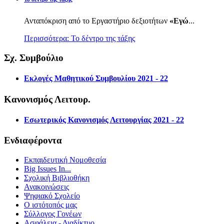
Ανταπόκριση από το Εργαστήριο δεξιοτήτων
«Εγώ
...
Περισσότερα: Το δέντρο της τάξης
Σχ. Συμβούλιο
Εκλογές Μαθητικού Συμβουλίου 2021 - 22
Κανονισμός Λειτουρ.
Εσωτερικός Κανονισμός Λειτουργίας 2021 - 22
Ενδιαφέροντα
Εκπαιδευτική Νομοθεσία
Big Issues In...
Σχολική Βιβλιοθήκη
Ανακοινώσεις
Ψηφιακό Σχολείο
Ο ιστότοπός μας
Σύλλογος Γονέων
Ασφάλεια - Διαδίκτυο