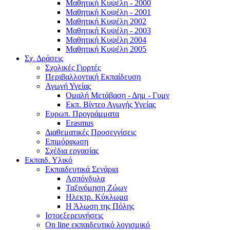
Μαθητική Κυψέλη - 2000
Μαθητική Κυψέλη - 2001
Μαθητική Κυψέλη 2002
Μαθητική Κυψέλη - 2003
Μαθητική Κυψέλη 2004
Μαθητική Κυψέλη 2005
Σχ. Δράσεις
Σχολικές Γιορτές
Περιβαλλοντική Εκπαίδευση
Αγωγή Υγείας
Ομαλή Μετάβαση - Δημ - Γυμν
Εκπ. Βίντεο Αγωγής Υγείας
Ευρωπ. Προγράμματα
Erasmus
Διαθεματικές Προσεγγίσεις
Επιμόρφωση
Σχέδια εργασίας
Εκπαιδ. Υλικό
Εκπαιδευτικά Σενάρια
Ασπόνδυλα
Ταξινόμηση Ζώων
Ηλεκτρ. Κύκλωμα
Η Άλωση της Πόλης
Ιστοεξερευνήσεις
On line εκπαιδευτικό λογισμικό