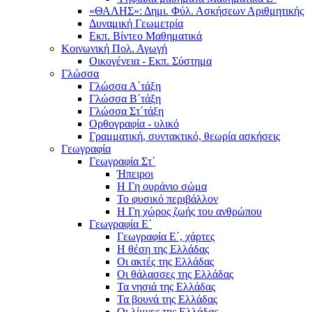
«ΘΑΛΗΣ»: Δημι. Φύλ. Ασκήσεων Αριθμητικής
Δυναμική Γεωμετρία
Εκπ. Βίντεο Μαθηματικά
Κοινωνική Πολ. Αγωγή
Οικογένεια - Εκπ. Σύστημα
Γλώσσα
Γλώσσα Α΄τάξη
Γλώσσα Β΄τάξη
Γλώσσα Στ΄τάξη
Ορθογραφία - υλικό
Γραμματική, συντακτικό, θεωρία ασκήσεις
Γεωγραφία
Γεωγραφία Στ΄
Ήπειροι
Η Γη ουράνιο σώμα
Το φυσικό περιβάλλον
Η Γη χώρος ζωής του ανθρώπου
Γεωγραφία Ε΄
Γεωγραφία Ε΄, χάρτες
Η θέση της Ελλάδας
Οι ακτές της Ελλάδας
Οι θάλασσες της Ελλάδας
Τα νησιά της Ελλάδας
Τα βουνά της Ελλάδας
Οι λίμνες της Ελλάδας