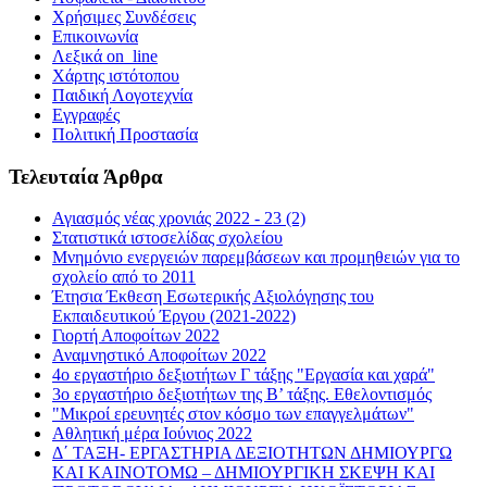
Χρήσιμες Συνδέσεις
Επικοινωνία
Λεξικά on_line
Χάρτης ιστότοπου
Παιδική Λογοτεχνία
Εγγραφές
Πολιτική Προστασία
Τελευταία Άρθρα
Αγιασμός νέας χρονιάς 2022 - 23 (2)
Στατιστικά ιστοσελίδας σχολείου
Μνημόνιο ενεργειών παρεμβάσεων και προμηθειών για το
σχολείο από το 2011
Έτησια Έκθεση Εσωτερικής Αξιολόγησης του
Εκπαιδευτικού Έργου (2021-2022)
Γιορτή Αποφοίτων 2022
Αναμνηστικό Αποφοίτων 2022
4ο εργαστήριο δεξιοτήτων Γ τάξης "Εργασία και χαρά"
3ο εργαστήριο δεξιοτήτων της Β’ τάξης. Εθελοντισμός
"Μικροί ερευνητές στον κόσμο των επαγγελμάτων"
Αθλητική μέρα Ιούνιος 2022
Δ΄ ΤΑΞΗ- ΕΡΓΑΣΤΗΡΙΑ ΔΕΞΙΟΤΗΤΩΝ ΔΗΜΙΟΥΡΓΩ
ΚΑΙ ΚΑΙΝΟΤΟΜΩ – ΔΗΜΙΟΥΡΓΙΚΗ ΣΚΕΨΗ ΚΑΙ