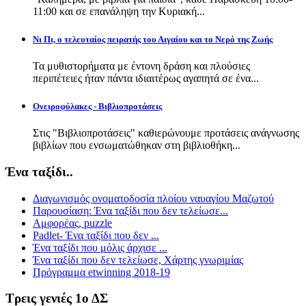
11:00 και σε επανάληψη την Κυριακή...
Νι Πι, ο τελευταίος πειρατής του Αιγαίου και το Νερό της Ζωής
Τα μυθιστορήματα με έντονη δράση και πλούσιες
περιπέτειες ήταν πάντα ιδιαιτέρως αγαπητά σε ένα...
Ονειροφύλακες - Βιβλιοπροτάσεις
Στις "Βιβλιοπροτάσεις" καθιερώνουμε προτάσεις ανάγνωσης
βιβλίων που ενσωματώθηκαν στη βιβλιοθήκη...
Ένα ταξίδι..
Διαγωνισμός ονοματοδοσία πλοίου ναυαγίου Μαζωτού
Παρουσίαση: Ένα ταξίδι που δεν τελείωσε...
Αμφορέας, puzzle
Padlet- Ένα ταξίδι που δεν ...
Ένα ταξίδι που μόλις άρχισε ...
Ένα ταξίδι που δεν τελείωσε, Χάρτης γνωριμίας
Πρόγραμμα etwinning 2018-19
Τρεις γενιές 1ο ΔΣ