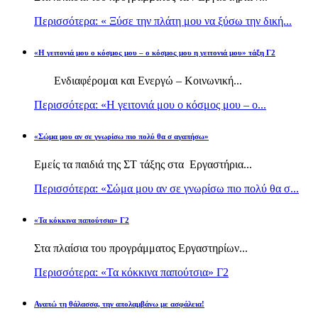
Περισσότερα: « Ξύσε την πλάτη μου να ξύσω την δική...
«Η γειτονιά μου ο κόσμος μου – ο κόσμος μου η γειτονιά μου» τάξη Γ2
Ενδιαφέρομαι και Ενεργώ – Κοινωνική...
Περισσότερα: «Η γειτονιά μου ο κόσμος μου – ο...
«Σώμα μου αν σε γνωρίσω πιο πολύ θα σ αγαπήσω»
Εμείς τα παιδιά της ΣΤ τάξης στα Εργαστήρια...
Περισσότερα: «Σώμα μου αν σε γνωρίσω πιο πολύ θα σ...
«Τα κόκκινα παπούτσια» Γ2
Στα πλαίσια του προγράμματος Εργαστηρίων...
Περισσότερα: «Τα κόκκινα παπούτσια» Γ2
Αγαπώ τη θάλασσα, την απολαμβάνω με ασφάλεια!