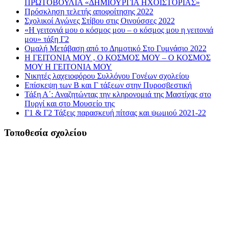
ΠΡΩΤΟΒΟΥΛΙΑ «ΔΗΜΙΟΥΡΓΙΑ ΗΧΟΪΣΤΟΡΙΑΣ»
Πρόσκληση τελετής αποφοίτησης 2022
Σχολικοί Αγώνες Στίβου στις Οινούσσες 2022
«Η γειτονιά μου ο κόσμος μου – ο κόσμος μου η γειτονιά
μου» τάξη Γ2
Ομαλή Μετάβαση από το Δημοτικό Στο Γυμνάσιο 2022
Η ΓΕΙΤΟΝΙΑ ΜΟΥ , Ο ΚΟΣΜΟΣ ΜΟΥ – Ο ΚΟΣΜΟΣ
ΜΟΥ Η ΓΕΙΤΟΝΙΑ ΜΟΥ
Νικητές λαχειοφόρου Συλλόγου Γονέων σχολείου
Επίσκεψη των Β και Γ τάξεων στην Πυροσβεστική
Τάξη Α΄: Αναζητώντας την κληρονομιά της Μαστίχας στο
Πυργί και στο Μουσείο της
Γ1 & Γ2 Τάξεις παρασκευή πίτσας και ψωμιού 2021-22
Τοποθεσία σχολείου