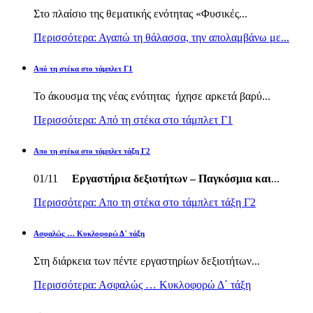
Στο πλαίσιο της θεματικής ενότητας «Φυσικές...
Περισσότερα: Αγαπώ τη θάλασσα, την απολαμβάνω με...
Από τη στέκα στο τάμπλετ Γ1
Το άκουσμα της νέας ενότητας ήχησε αρκετά βαρύ...
Περισσότερα: Από τη στέκα στο τάμπλετ Γ1
Απο τη στέκα στο τάμπλετ τάξη Γ2
01/11
Εργαστήρια δεξιοτήτων – Παγκόσμια και
...
Περισσότερα: Απο τη στέκα στο τάμπλετ τάξη Γ2
Ασφαλώς … Κυκλοφορώ Δ΄ τάξη
Στη διάρκεια των πέντε εργαστηρίων δεξιοτήτων...
Περισσότερα: Ασφαλώς … Κυκλοφορώ Δ΄ τάξη