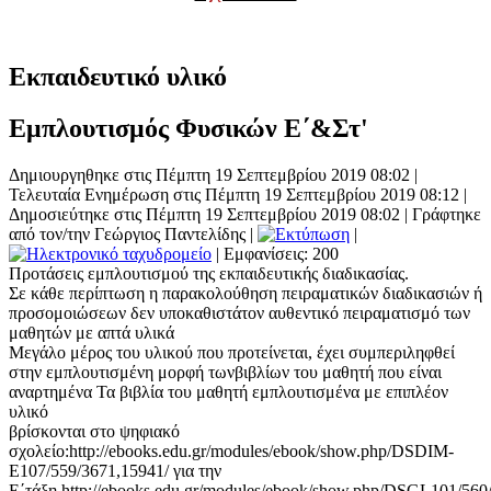
Εκπαιδευτικό υλικό
Εμπλουτισμός Φυσικών Ε΄&Στ'
Δημιουργηθηκε στις Πέμπτη 19 Σεπτεμβρίου 2019 08:02
|
Τελευταία Ενημέρωση στις Πέμπτη 19 Σεπτεμβρίου 2019 08:12
|
Δημοσιεύτηκε στις Πέμπτη 19 Σεπτεμβρίου 2019 08:02
|
Γράφτηκε
από τον/την Γεώργιος Παντελίδης
|
|
| Εμφανίσεις: 200
Προτάσεις εμπλουτισμού της εκπαιδευτικής διαδικασίας.
Σε κάθε περίπτωση η παρακολούθηση πειραματικών διαδικασιών ή
προσομοιώσεων δεν υποκαθιστάτον αυθεντικό πειραματισμό των
μαθητών με απτά υλικά
Μεγάλο μέρος του υλικού που προτείνεται, έχει συμπεριληφθεί
στην εμπλουτισμένη μορφή τωνβιβλίων του μαθητή που είναι
αναρτημένα Τα βιβλία του μαθητή εμπλουτισμένα με επιπλέον
υλικό
βρίσκονται στο ψηφιακό
σχολείο:http://ebooks.edu.gr/modules/ebook/show.php/DSDIM-
E107/559/3671,15941/ για την
Ε΄τάξη,http://ebooks.edu.gr/modules/ebook/show.php/DSGL101/560