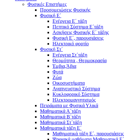
Φυσικές Επιστήμες
Προσομειώσεις Φυσικής
Φυσική Ε΄
Ενέργεια Ε΄ τάξη
Πεπτικό Σύστημα Ε΄τάξη
Ασκήσεις Φυσικής Ε΄ τάξης
Φυσική Ε΄, παρουσιάσεις
Ηλεκτρικό φορτίο
Φυσική Στ΄
Ενέργεια Στ΄τάξη
Θερμότητα , Θερμοκρασία
Έμβια,Άβια
Φυτά
Ζώα
Οικοσυστήματα
Αναπνευστικό Σύστημα
Κυκλοφορικό Σύστημα
Ηλεκτρομαγνητισμός
Πειράματα με Φυσικά Υλικά
Μαθηματικά Α΄τάξη
Μαθηματικά Β΄τάξη
Μαθηματικά Στ΄τάξη
Μαθηματικά τάξη Ε΄
Μαθηματικά τάξη Ε΄, παρουσιάσεις
Ψηφιακά μαθήματα Μαθηματικά Ε΄