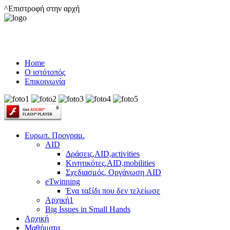
^Επιστροφή στην αρχή
Home
Ο ιστότοπός
Επικοινωνία
Ευρωπ. Προγραμ.
AID
Δράσεις,AID,activities
Κινητικότες,AID,mobilities
Σχεδιασμός, Οργάνωση AID
eTwinning
Ένα ταξίδι που δεν τελείωσε
Αρχική1
Big Issues in Small Hands
Αρχική
Μαθήματα