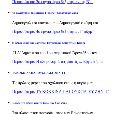
Περισσότερα: 3ο εργαστήριο δεξιοτήτων της Β’...
4ο εργαστήριο δεξιοτήτων Γ τάξης "Εργασία και χαρά"
Δημιουργώ και καινοτομώ – Δημιουργική σκέψη και...
Περισσότερα: 4ο εργαστήριο δεξιοτήτων Γ τάξης...
H κληρονομιά της μαστίχας, Εργαστήρια Δεξιοτήτων Τάξη Α΄
Η Α’ Δημοτικού του 1ου Δημοτικού Βροντάδου τον...
Περισσότερα: H κληρονομιά της μαστίχας, Εργαστήρια...
TA KOKKINA ΠΑΠΟΥΣΤΙΑ ,ΕΥ ΖΗΝ, Γ1
Τις πρώτες μέρες του σχολικού έτους η κυρία μας...
Περισσότερα: TA KOKKINA ΠΑΠΟΥΣΤΙΑ ,ΕΥ ΖΗΝ, Γ1
« Ξύσε την πλάτη μου να ξύσω την δική σου»
Στα πλαίσια του προγράμματος των Εργαστηρίων...