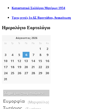
Καταστατικό Συλλόγου Μητέρων 1954
Τρεις γενιές 1ο ΔΣ Βροντάδου, Ανακοίνωση
Ημερολόγιο Εορτολόγιο