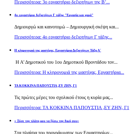
Περισσότερα: 3ο εργαστήριο δεξιοτήτων της Β’...
4ο εργαστήριο δεξιοτήτων Γ τάξης "Εργασία και χαρά"
Δημιουργώ και καινοτομώ – Δημιουργική σκέψη και...
Περισσότερα: 4ο εργαστήριο δεξιοτήτων Γ τάξης...
H κληρονομιά της μαστίχας, Εργαστήρια Δεξιοτήτων Τάξη Α΄
Η Α’ Δημοτικού του 1ου Δημοτικού Βροντάδου τον...
Περισσότερα: H κληρονομιά της μαστίχας, Εργαστήρια...
TA KOKKINA ΠΑΠΟΥΣΤΙΑ ,ΕΥ ΖΗΝ, Γ1
Τις πρώτες μέρες του σχολικού έτους η κυρία μας...
Περισσότερα: TA KOKKINA ΠΑΠΟΥΣΤΙΑ ,ΕΥ ΖΗΝ, Γ1
« Ξύσε την πλάτη μου να ξύσω την δική σου»
Στα πλαίσια του προγράμματος των Εργαστηρίων...