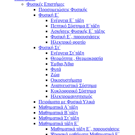
Φυσικές Επιστήμες
Προσομειώσεις Φυσικής
Φυσική Ε΄
Ενέργεια Ε΄ τάξη
Πεπτικό Σύστημα Ε΄τάξη
Ασκήσεις Φυσικής Ε΄ τάξης
Φυσική Ε΄, παρουσιάσεις
Ηλεκτρικό φορτίο
Φυσική Στ΄
Ενέργεια Στ΄τάξη
Θερμότητα , Θερμοκρασία
Έμβια,Άβια
Φυτά
Ζώα
Οικοσυστήματα
Αναπνευστικό Σύστημα
Κυκλοφορικό Σύστημα
Ηλεκτρομαγνητισμός
Πειράματα με Φυσικά Υλικά
Μαθηματικά Α΄τάξη
Μαθηματικά Β΄τάξη
Μαθηματικά Στ΄τάξη
Μαθηματικά τάξη Ε΄
Μαθηματικά τάξη Ε΄, παρουσιάσεις
Ψηφιακά μαθήματα Μαθηματικά Ε΄