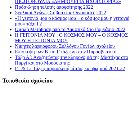
ΠΡΩΤΟΒΟΥΛΙΑ «ΔΗΜΙΟΥΡΓΙΑ ΗΧΟΪΣΤΟΡΙΑΣ»
Πρόσκληση τελετής αποφοίτησης 2022
Σχολικοί Αγώνες Στίβου στις Οινούσσες 2022
«Η γειτονιά μου ο κόσμος μου – ο κόσμος μου η γειτονιά
μου» τάξη Γ2
Ομαλή Μετάβαση από το Δημοτικό Στο Γυμνάσιο 2022
Η ΓΕΙΤΟΝΙΑ ΜΟΥ , Ο ΚΟΣΜΟΣ ΜΟΥ – Ο ΚΟΣΜΟΣ
ΜΟΥ Η ΓΕΙΤΟΝΙΑ ΜΟΥ
Νικητές λαχειοφόρου Συλλόγου Γονέων σχολείου
Επίσκεψη των Β και Γ τάξεων στην Πυροσβεστική
Τάξη Α΄: Αναζητώντας την κληρονομιά της Μαστίχας στο
Πυργί και στο Μουσείο της
Γ1 & Γ2 Τάξεις παρασκευή πίτσας και ψωμιού 2021-22
Τοποθεσία σχολείου