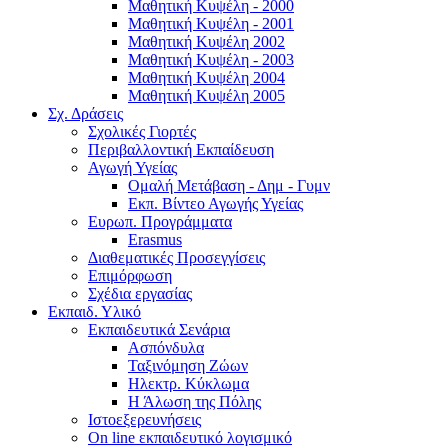
Μαθητική Κυψέλη - 2000
Μαθητική Κυψέλη - 2001
Μαθητική Κυψέλη 2002
Μαθητική Κυψέλη - 2003
Μαθητική Κυψέλη 2004
Μαθητική Κυψέλη 2005
Σχ. Δράσεις
Σχολικές Γιορτές
Περιβαλλοντική Εκπαίδευση
Αγωγή Υγείας
Ομαλή Μετάβαση - Δημ - Γυμν
Εκπ. Βίντεο Αγωγής Υγείας
Ευρωπ. Προγράμματα
Erasmus
Διαθεματικές Προσεγγίσεις
Επιμόρφωση
Σχέδια εργασίας
Εκπαιδ. Υλικό
Εκπαιδευτικά Σενάρια
Ασπόνδυλα
Ταξινόμηση Ζώων
Ηλεκτρ. Κύκλωμα
Η Άλωση της Πόλης
Ιστοεξερευνήσεις
On line εκπαιδευτικό λογισμικό