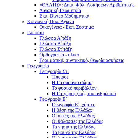
«ΘΑΛΗΣ»: Δημι. Φύλ. Ασκήσεων Αριθμητικής
Δυναμική Γεωμετρία
Εκπ. Βίντεο Μαθηματικά
Κοινωνική Πολ. Αγωγή
Οικογένεια - Εκπ. Σύστημα
Γλώσσα
Γλώσσα Α΄τάξη
Γλώσσα Β΄τάξη
Γλώσσα Στ΄τάξη
Ορθογραφία - υλικό
Γραμματική, συντακτικό, θεωρία ασκήσεις
Γεωγραφία
Γεωγραφία Στ΄
Ήπειροι
Η Γη ουράνιο σώμα
Το φυσικό περιβάλλον
Η Γη χώρος ζωής του ανθρώπου
Γεωγραφία Ε΄
Γεωγραφία Ε΄, χάρτες
Η θέση της Ελλάδας
Οι ακτές της Ελλάδας
Οι θάλασσες της Ελλάδας
Τα νησιά της Ελλάδας
Τα βουνά της Ελλάδας
Οι λίμνες της Ελλάδας