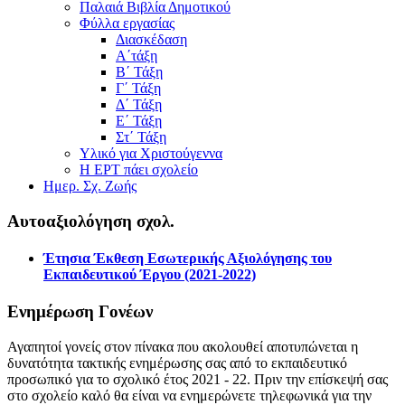
Παλαιά Βιβλία Δημοτικού
Φύλλα εργασίας
Διασκέδαση
Α΄τάξη
Β΄ Τάξη
Γ΄ Τάξη
Δ΄ Τάξη
Ε΄ Τάξη
Στ΄ Τάξη
Υλικό για Χριστούγεννα
Η ΕΡΤ πάει σχολείο
Ημερ. Σχ. Ζωής
Αυτοαξιολόγηση σχολ.
Έτησια Έκθεση Εσωτερικής Αξιολόγησης του
Εκπαιδευτικού Έργου (2021-2022)
Ενημέρωση Γονέων
Αγαπητοί γονείς στον πίνακα που ακολουθεί αποτυπώνεται η
δυνατότητα τακτικής ενημέρωσης σας από το εκπαιδευτικό
προσωπικό για το σχολικό έτος 2021 - 22. Πριν την επίσκεψή σας
στο σχολείο καλό θα είναι να ενημερώνετε τηλεφωνικά για την