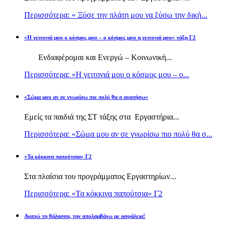
Περισσότερα: « Ξύσε την πλάτη μου να ξύσω την δική...
«Η γειτονιά μου ο κόσμος μου – ο κόσμος μου η γειτονιά μου» τάξη Γ2
Ενδιαφέρομαι και Ενεργώ – Κοινωνική...
Περισσότερα: «Η γειτονιά μου ο κόσμος μου – ο...
«Σώμα μου αν σε γνωρίσω πιο πολύ θα σ αγαπήσω»
Εμείς τα παιδιά της ΣΤ τάξης στα Εργαστήρια...
Περισσότερα: «Σώμα μου αν σε γνωρίσω πιο πολύ θα σ...
«Τα κόκκινα παπούτσια» Γ2
Στα πλαίσια του προγράμματος Εργαστηρίων...
Περισσότερα: «Τα κόκκινα παπούτσια» Γ2
Αγαπώ τη θάλασσα, την απολαμβάνω με ασφάλεια!