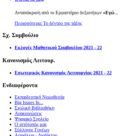
Ανταπόκριση από το Εργαστήριο δεξιοτήτων
«Εγώ
...
Περισσότερα: Το δέντρο της τάξης
Σχ. Συμβούλιο
Εκλογές Μαθητικού Συμβουλίου 2021 - 22
Κανονισμός Λειτουρ.
Εσωτερικός Κανονισμός Λειτουργίας 2021 - 22
Ενδιαφέροντα
Εκπαιδευτική Νομοθεσία
Big Issues In...
Σχολική Βιβλιοθήκη
Ανακοινώσεις
Ψηφιακό Σχολείο
Ο ιστότοπός μας
Σύλλογος Γονέων
Ασφάλεια - Διαδίκτυο