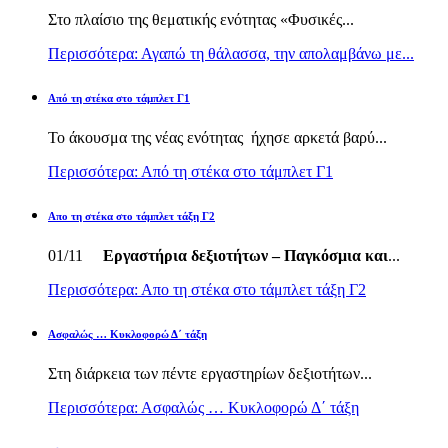
Στο πλαίσιο της θεματικής ενότητας «Φυσικές...
Περισσότερα: Αγαπώ τη θάλασσα, την απολαμβάνω με...
Από τη στέκα στο τάμπλετ Γ1
Το άκουσμα της νέας ενότητας ήχησε αρκετά βαρύ...
Περισσότερα: Από τη στέκα στο τάμπλετ Γ1
Απο τη στέκα στο τάμπλετ τάξη Γ2
01/11
Εργαστήρια δεξιοτήτων – Παγκόσμια και
...
Περισσότερα: Απο τη στέκα στο τάμπλετ τάξη Γ2
Ασφαλώς … Κυκλοφορώ Δ΄ τάξη
Στη διάρκεια των πέντε εργαστηρίων δεξιοτήτων...
Περισσότερα: Ασφαλώς … Κυκλοφορώ Δ΄ τάξη