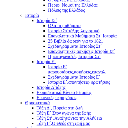
Περιφ, Νομοί της Ελλάδας
Πόλεις της Ελλάδας
Ιστορία
Ιστορία Στ΄
Όλα τα μαθήματα
Ιστορία Στ΄τάξης, λογισμικό
Επαναληπτικά Μαθήματα Στ΄ Ιστορία
25 Βιβλία δωρεάν για το 1821
Σχεδιαγράμματα Ιστορίας Στ΄
Επαναληπτικές ασκήσεις Ιστορία Στ΄
Πρωταγωνιστές Ιστορίας Στ΄
Ιστορία Ε΄
Ιστορία Ε΄
παρουσιάσεις,ασκήσεις,επαναλ.
Σχεδιαγράμματα Ιστορίας Ε΄
Ιστορία Ε΄,απαντήσεις- ερωτήσεις
Ιστορία Δ΄τάξης
Εκπαιδευτικά Βίντεο Ιστορίας
Εικονικές περιηγήσεις
Θρησκευτικά
Τάξη Δ΄, Πορεία στη ζωή
Τάξη Ε΄ Στον αγώνα της ζωής
Τάξη Στ' ,Αναζητώντας την Αλήθεια
Τάξη Γ΄,Ο Θεός στη ζωή μας