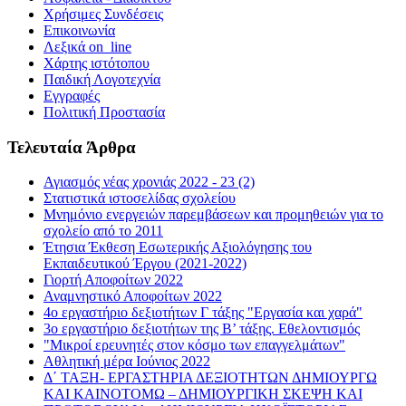
Χρήσιμες Συνδέσεις
Επικοινωνία
Λεξικά on_line
Χάρτης ιστότοπου
Παιδική Λογοτεχνία
Εγγραφές
Πολιτική Προστασία
Τελευταία Άρθρα
Αγιασμός νέας χρονιάς 2022 - 23 (2)
Στατιστικά ιστοσελίδας σχολείου
Μνημόνιο ενεργειών παρεμβάσεων και προμηθειών για το
σχολείο από το 2011
Έτησια Έκθεση Εσωτερικής Αξιολόγησης του
Εκπαιδευτικού Έργου (2021-2022)
Γιορτή Αποφοίτων 2022
Αναμνηστικό Αποφοίτων 2022
4ο εργαστήριο δεξιοτήτων Γ τάξης "Εργασία και χαρά"
3ο εργαστήριο δεξιοτήτων της Β’ τάξης. Εθελοντισμός
"Μικροί ερευνητές στον κόσμο των επαγγελμάτων"
Αθλητική μέρα Ιούνιος 2022
Δ΄ ΤΑΞΗ- ΕΡΓΑΣΤΗΡΙΑ ΔΕΞΙΟΤΗΤΩΝ ΔΗΜΙΟΥΡΓΩ
ΚΑΙ ΚΑΙΝΟΤΟΜΩ – ΔΗΜΙΟΥΡΓΙΚΗ ΣΚΕΨΗ ΚΑΙ