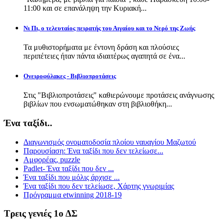
11:00 και σε επανάληψη την Κυριακή...
Νι Πι, ο τελευταίος πειρατής του Αιγαίου και το Νερό της Ζωής
Τα μυθιστορήματα με έντονη δράση και πλούσιες
περιπέτειες ήταν πάντα ιδιαιτέρως αγαπητά σε ένα...
Ονειροφύλακες - Βιβλιοπροτάσεις
Στις "Βιβλιοπροτάσεις" καθιερώνουμε προτάσεις ανάγνωσης
βιβλίων που ενσωματώθηκαν στη βιβλιοθήκη...
Ένα ταξίδι..
Διαγωνισμός ονοματοδοσία πλοίου ναυαγίου Μαζωτού
Παρουσίαση: Ένα ταξίδι που δεν τελείωσε...
Αμφορέας, puzzle
Padlet- Ένα ταξίδι που δεν ...
Ένα ταξίδι που μόλις άρχισε ...
Ένα ταξίδι που δεν τελείωσε, Χάρτης γνωριμίας
Πρόγραμμα etwinning 2018-19
Τρεις γενιές 1ο ΔΣ