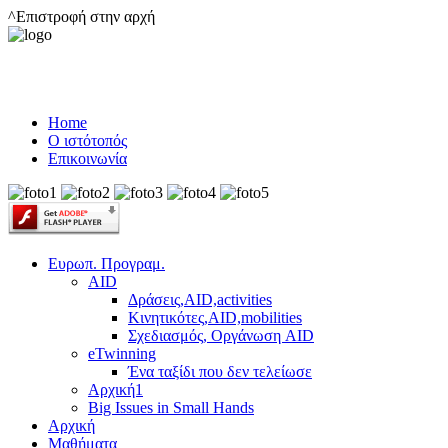
^Επιστροφή στην αρχή
Home
Ο ιστότοπός
Επικοινωνία
Ευρωπ. Προγραμ.
AID
Δράσεις,AID,activities
Κινητικότες,AID,mobilities
Σχεδιασμός, Οργάνωση AID
eTwinning
Ένα ταξίδι που δεν τελείωσε
Αρχική1
Big Issues in Small Hands
Αρχική
Μαθήματα