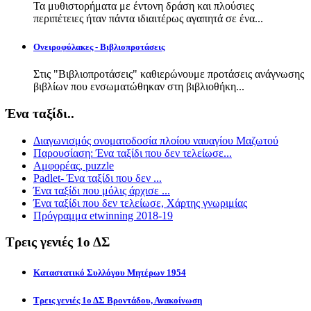
Τα μυθιστορήματα με έντονη δράση και πλούσιες
περιπέτειες ήταν πάντα ιδιαιτέρως αγαπητά σε ένα...
Ονειροφύλακες - Βιβλιοπροτάσεις
Στις "Βιβλιοπροτάσεις" καθιερώνουμε προτάσεις ανάγνωσης
βιβλίων που ενσωματώθηκαν στη βιβλιοθήκη...
Ένα ταξίδι..
Διαγωνισμός ονοματοδοσία πλοίου ναυαγίου Μαζωτού
Παρουσίαση: Ένα ταξίδι που δεν τελείωσε...
Αμφορέας, puzzle
Padlet- Ένα ταξίδι που δεν ...
Ένα ταξίδι που μόλις άρχισε ...
Ένα ταξίδι που δεν τελείωσε, Χάρτης γνωριμίας
Πρόγραμμα etwinning 2018-19
Τρεις γενιές 1ο ΔΣ
Καταστατικό Συλλόγου Μητέρων 1954
Τρεις γενιές 1ο ΔΣ Βροντάδου, Ανακοίνωση