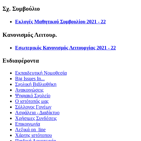
Σχ. Συμβούλιο
Εκλογές Μαθητικού Συμβουλίου 2021 - 22
Κανονισμός Λειτουρ.
Εσωτερικός Κανονισμός Λειτουργίας 2021 - 22
Ενδιαφέροντα
Εκπαιδευτική Νομοθεσία
Big Issues In...
Σχολική Βιβλιοθήκη
Ανακοινώσεις
Ψηφιακό Σχολείο
Ο ιστότοπός μας
Σύλλογος Γονέων
Ασφάλεια - Διαδίκτυο
Χρήσιμες Συνδέσεις
Επικοινωνία
Λεξικά on_line
Χάρτης ιστότοπου
Παιδική Λογοτεχνία