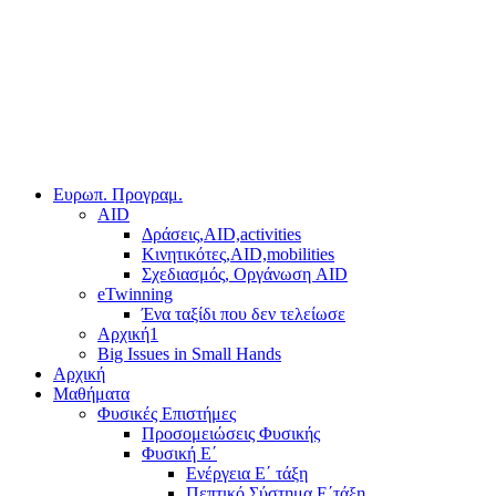
Ευρωπ. Προγραμ.
AID
Δράσεις,AID,activities
Κινητικότες,AID,mobilities
Σχεδιασμός, Οργάνωση AID
eTwinning
Ένα ταξίδι που δεν τελείωσε
Αρχική1
Big Issues in Small Hands
Αρχική
Μαθήματα
Φυσικές Επιστήμες
Προσομειώσεις Φυσικής
Φυσική Ε΄
Ενέργεια Ε΄ τάξη
Πεπτικό Σύστημα Ε΄τάξη