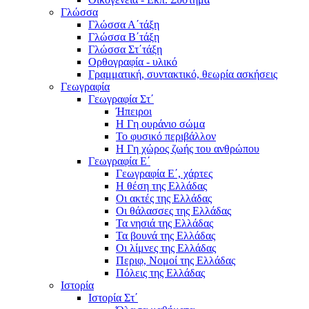
Γλώσσα
Γλώσσα Α΄τάξη
Γλώσσα Β΄τάξη
Γλώσσα Στ΄τάξη
Ορθογραφία - υλικό
Γραμματική, συντακτικό, θεωρία ασκήσεις
Γεωγραφία
Γεωγραφία Στ΄
Ήπειροι
Η Γη ουράνιο σώμα
Το φυσικό περιβάλλον
Η Γη χώρος ζωής του ανθρώπου
Γεωγραφία Ε΄
Γεωγραφία Ε΄, χάρτες
Η θέση της Ελλάδας
Οι ακτές της Ελλάδας
Οι θάλασσες της Ελλάδας
Τα νησιά της Ελλάδας
Τα βουνά της Ελλάδας
Οι λίμνες της Ελλάδας
Περιφ, Νομοί της Ελλάδας
Πόλεις της Ελλάδας
Ιστορία
Ιστορία Στ΄