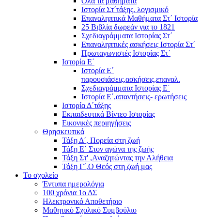
Όλα τα μαθήματα
Ιστορία Στ΄τάξης, λογισμικό
Επαναληπτικά Μαθήματα Στ΄ Ιστορία
25 Βιβλία δωρεάν για το 1821
Σχεδιαγράμματα Ιστορίας Στ΄
Επαναληπτικές ασκήσεις Ιστορία Στ΄
Πρωταγωνιστές Ιστορίας Στ΄
Ιστορία Ε΄
Ιστορία Ε΄
παρουσιάσεις,ασκήσεις,επαναλ.
Σχεδιαγράμματα Ιστορίας Ε΄
Ιστορία Ε΄,απαντήσεις- ερωτήσεις
Ιστορία Δ΄τάξης
Εκπαιδευτικά Βίντεο Ιστορίας
Εικονικές περιηγήσεις
Θρησκευτικά
Τάξη Δ΄, Πορεία στη ζωή
Τάξη Ε΄ Στον αγώνα της ζωής
Τάξη Στ' ,Αναζητώντας την Αλήθεια
Τάξη Γ΄,Ο Θεός στη ζωή μας
Το σχολείο
Έντυπα ημερολόγια
100 χρόνια 1ο ΔΣ
Ηλεκτρονικό Αποθετήριο
Μαθητικό Σχολικό Συμβούλιο