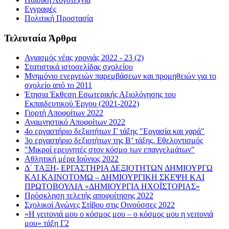
Εγγραφές
Πολιτική Προστασία
Τελευταία Άρθρα
Αγιασμός νέας χρονιάς 2022 - 23 (2)
Στατιστικά ιστοσελίδας σχολείου
Μνημόνιο ενεργειών παρεμβάσεων και προμηθειών για το
σχολείο από το 2011
Έτησια Έκθεση Εσωτερικής Αξιολόγησης του
Εκπαιδευτικού Έργου (2021-2022)
Γιορτή Αποφοίτων 2022
Αναμνηστικό Αποφοίτων 2022
4ο εργαστήριο δεξιοτήτων Γ τάξης "Εργασία και χαρά"
3ο εργαστήριο δεξιοτήτων της Β’ τάξης. Εθελοντισμός
"Μικροί ερευνητές στον κόσμο των επαγγελμάτων"
Αθλητική μέρα Ιούνιος 2022
Δ΄ ΤΑΞΗ- ΕΡΓΑΣΤΗΡΙΑ ΔΕΞΙΟΤΗΤΩΝ ΔΗΜΙΟΥΡΓΩ
ΚΑΙ ΚΑΙΝΟΤΟΜΩ – ΔΗΜΙΟΥΡΓΙΚΗ ΣΚΕΨΗ ΚΑΙ
ΠΡΩΤΟΒΟΥΛΙΑ «ΔΗΜΙΟΥΡΓΙΑ ΗΧΟΪΣΤΟΡΙΑΣ»
Πρόσκληση τελετής αποφοίτησης 2022
Σχολικοί Αγώνες Στίβου στις Οινούσσες 2022
«Η γειτονιά μου ο κόσμος μου – ο κόσμος μου η γειτονιά
μου» τάξη Γ2