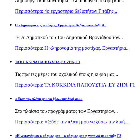
Δημιουργώ και καινοτομώ – Δημιουργική σκέψη και...
Περισσότερα: 4ο εργαστήριο δεξιοτήτων Γ τάξης...
H κληρονομιά της μαστίχας, Εργαστήρια Δεξιοτήτων Τάξη Α΄
Η Α’ Δημοτικού του 1ου Δημοτικού Βροντάδου τον...
Περισσότερα: H κληρονομιά της μαστίχας, Εργαστήρια...
TA KOKKINA ΠΑΠΟΥΣΤΙΑ ,ΕΥ ΖΗΝ, Γ1
Τις πρώτες μέρες του σχολικού έτους η κυρία μας...
Περισσότερα: TA KOKKINA ΠΑΠΟΥΣΤΙΑ ,ΕΥ ΖΗΝ, Γ1
« Ξύσε την πλάτη μου να ξύσω την δική σου»
Στα πλαίσια του προγράμματος των Εργαστηρίων...
Περισσότερα: « Ξύσε την πλάτη μου να ξύσω την δική...
«Η γειτονιά μου ο κόσμος μου – ο κόσμος μου η γειτονιά μου» τάξη Γ2