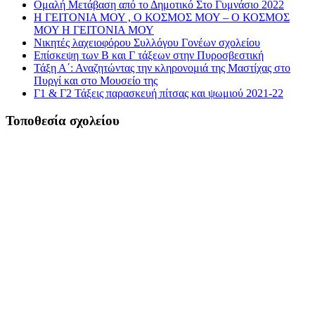
Ομαλή Μετάβαση από το Δημοτικό Στο Γυμνάσιο 2022
Η ΓΕΙΤΟΝΙΑ ΜΟΥ , Ο ΚΟΣΜΟΣ ΜΟΥ – Ο ΚΟΣΜΟΣ
ΜΟΥ Η ΓΕΙΤΟΝΙΑ ΜΟΥ
Νικητές λαχειοφόρου Συλλόγου Γονέων σχολείου
Επίσκεψη των Β και Γ τάξεων στην Πυροσβεστική
Τάξη Α΄: Αναζητώντας την κληρονομιά της Μαστίχας στο
Πυργί και στο Μουσείο της
Γ1 & Γ2 Τάξεις παρασκευή πίτσας και ψωμιού 2021-22
Τοποθεσία σχολείου