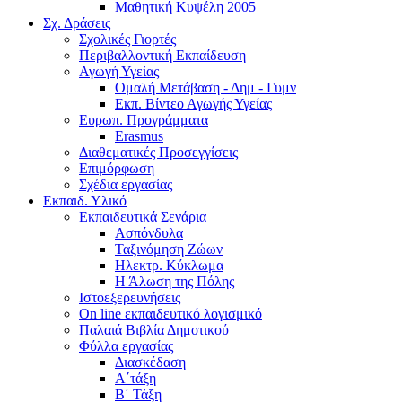
Μαθητική Κυψέλη 2005
Σχ. Δράσεις
Σχολικές Γιορτές
Περιβαλλοντική Εκπαίδευση
Αγωγή Υγείας
Ομαλή Μετάβαση - Δημ - Γυμν
Εκπ. Βίντεο Αγωγής Υγείας
Ευρωπ. Προγράμματα
Erasmus
Διαθεματικές Προσεγγίσεις
Επιμόρφωση
Σχέδια εργασίας
Εκπαιδ. Υλικό
Εκπαιδευτικά Σενάρια
Ασπόνδυλα
Ταξινόμηση Ζώων
Ηλεκτρ. Κύκλωμα
Η Άλωση της Πόλης
Ιστοεξερευνήσεις
On line εκπαιδευτικό λογισμικό
Παλαιά Βιβλία Δημοτικού
Φύλλα εργασίας
Διασκέδαση
Α΄τάξη
Β΄ Τάξη