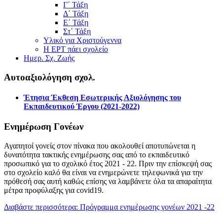
Γ΄ Τάξη
Δ΄ Τάξη
Ε΄ Τάξη
Στ΄ Τάξη
Υλικό για Χριστούγεννα
Η ΕΡΤ πάει σχολείο
Ημερ. Σχ. Ζωής
Αυτοαξιολόγηση σχολ.
Έτησια Έκθεση Εσωτερικής Αξιολόγησης του
Εκπαιδευτικού Έργου (2021-2022)
Ενημέρωση Γονέων
Αγαπητοί γονείς στον πίνακα που ακολουθεί αποτυπώνεται η
δυνατότητα τακτικής ενημέρωσης σας από το εκπαιδευτικό
προσωπικό για το σχολικό έτος 2021 - 22. Πριν την επίσκεψή σας
στο σχολείο καλό θα είναι να ενημερώνετε τηλεφωνικά για την
πρόθεσή σας αυτή καθώς επίσης να λαμβάνετε όλα τα απαραίτητα
μέτρα προφύλαξης για covid19.
Διαβάστε περισσότερα: Πρόγραμμα ενημέρωσης γονέων 2021 -22