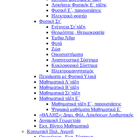
Ασκήσεις Φυσικής Ε΄ τάξης
Φυσική Ε΄, παρουσιάσεις
Ηλεκτρικό φορτίο
Φυσική Στ΄
Ενέργεια Στ΄τάξη
Θερμότητα , Θερμοκρασία
Έμβια,Άβια
Φυτά
Ζώα
Οικοσυστήματα
Αναπνευστικό Σύστημα
Κυκλοφορικό Σύστημα
Ηλεκτρομαγνητισμός
Πειράματα με Φυσικά Υλικά
Μαθηματικά Α΄τάξη
Μαθηματικά Β΄τάξη
Μαθηματικά Στ΄τάξη
Μαθηματικά τάξη Ε΄
Μαθηματικά τάξη Ε΄, παρουσιάσεις
Ψηφιακά μαθήματα Μαθηματικά Ε΄
«ΘΑΛΗΣ»: Δημι. Φύλ. Ασκήσεων Αριθμητικής
Δυναμική Γεωμετρία
Εκπ. Βίντεο Μαθηματικά
Κοινωνική Πολ. Αγωγή
Οικογένεια - Εκπ. Σύστημα