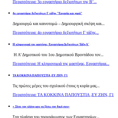
Περισσότερα: 3ο εργαστήριο δεξιοτήτων της Β’...
4ο εργαστήριο δεξιοτήτων Γ τάξης "Εργασία και χαρά"
Δημιουργώ και καινοτομώ – Δημιουργική σκέψη και...
Περισσότερα: 4ο εργαστήριο δεξιοτήτων Γ τάξης...
H κληρονομιά της μαστίχας, Εργαστήρια Δεξιοτήτων Τάξη Α΄
Η Α’ Δημοτικού του 1ου Δημοτικού Βροντάδου τον...
Περισσότερα: H κληρονομιά της μαστίχας, Εργαστήρια...
TA KOKKINA ΠΑΠΟΥΣΤΙΑ ,ΕΥ ΖΗΝ, Γ1
Τις πρώτες μέρες του σχολικού έτους η κυρία μας...
Περισσότερα: TA KOKKINA ΠΑΠΟΥΣΤΙΑ ,ΕΥ ΖΗΝ, Γ1
« Ξύσε την πλάτη μου να ξύσω την δική σου»
Στα πλαίσια του προγράμματος των Εργαστηρίων...