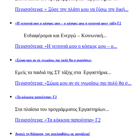
Περισσότερα: « Ξύσε την πλάτη μου να ξύσω την δική...
«Η γειτονιά μου ο κόσμος μου – ο κόσμος μου η γειτονιά μου» τάξη Γ2
Ενδιαφέρομαι και Ενεργώ – Κοινωνική...
Περισσότερα: «Η γειτονιά μου ο κόσμος μου – ο...
«Σώμα μου αν σε γνωρίσω πιο πολύ θα σ αγαπήσω»
Εμείς τα παιδιά της ΣΤ τάξης στα Εργαστήρια...
Περισσότερα: «Σώμα μου αν σε γνωρίσω πιο πολύ θα σ...
«Τα κόκκινα παπούτσια» Γ2
Στα πλαίσια του προγράμματος Εργαστηρίων...
Περισσότερα: «Τα κόκκινα παπούτσια» Γ2
Αγαπώ τη θάλασσα, την απολαμβάνω με ασφάλεια!