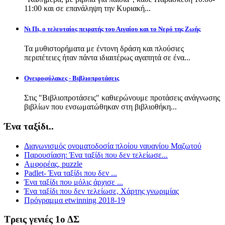
11:00 και σε επανάληψη την Κυριακή...
Νι Πι, ο τελευταίος πειρατής του Αιγαίου και το Νερό της Ζωής
Τα μυθιστορήματα με έντονη δράση και πλούσιες
περιπέτειες ήταν πάντα ιδιαιτέρως αγαπητά σε ένα...
Ονειροφύλακες - Βιβλιοπροτάσεις
Στις "Βιβλιοπροτάσεις" καθιερώνουμε προτάσεις ανάγνωσης
βιβλίων που ενσωματώθηκαν στη βιβλιοθήκη...
Ένα ταξίδι..
Διαγωνισμός ονοματοδοσία πλοίου ναυαγίου Μαζωτού
Παρουσίαση: Ένα ταξίδι που δεν τελείωσε...
Αμφορέας, puzzle
Padlet- Ένα ταξίδι που δεν ...
Ένα ταξίδι που μόλις άρχισε ...
Ένα ταξίδι που δεν τελείωσε, Χάρτης γνωριμίας
Πρόγραμμα etwinning 2018-19
Τρεις γενιές 1ο ΔΣ