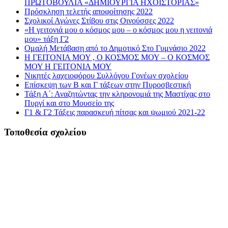
ΠΡΩΤΟΒΟΥΛΙΑ «ΔΗΜΙΟΥΡΓΙΑ ΗΧΟΪΣΤΟΡΙΑΣ»
Πρόσκληση τελετής αποφοίτησης 2022
Σχολικοί Αγώνες Στίβου στις Οινούσσες 2022
«Η γειτονιά μου ο κόσμος μου – ο κόσμος μου η γειτονιά
μου» τάξη Γ2
Ομαλή Μετάβαση από το Δημοτικό Στο Γυμνάσιο 2022
Η ΓΕΙΤΟΝΙΑ ΜΟΥ , Ο ΚΟΣΜΟΣ ΜΟΥ – Ο ΚΟΣΜΟΣ
ΜΟΥ Η ΓΕΙΤΟΝΙΑ ΜΟΥ
Νικητές λαχειοφόρου Συλλόγου Γονέων σχολείου
Επίσκεψη των Β και Γ τάξεων στην Πυροσβεστική
Τάξη Α΄: Αναζητώντας την κληρονομιά της Μαστίχας στο
Πυργί και στο Μουσείο της
Γ1 & Γ2 Τάξεις παρασκευή πίτσας και ψωμιού 2021-22
Τοποθεσία σχολείου