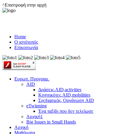
^Επιστροφή στην αρχή
Home
Ο ιστότοπός
Επικοινωνία
Ευρωπ. Προγραμ.
AID
Δράσεις,AID,activities
Κινητικότες,AID,mobilities
Σχεδιασμός, Οργάνωση AID
eTwinning
Ένα ταξίδι που δεν τελείωσε
Αρχική1
Big Issues in Small Hands
Αρχική
Μαθήματα