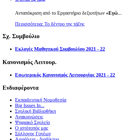
Ανταπόκριση από το Εργαστήριο δεξιοτήτων
«Εγώ
...
Περισσότερα: Το δέντρο της τάξης
Σχ. Συμβούλιο
Εκλογές Μαθητικού Συμβουλίου 2021 - 22
Κανονισμός Λειτουρ.
Εσωτερικός Κανονισμός Λειτουργίας 2021 - 22
Ενδιαφέροντα
Εκπαιδευτική Νομοθεσία
Big Issues In...
Σχολική Βιβλιοθήκη
Ανακοινώσεις
Ψηφιακό Σχολείο
Ο ιστότοπός μας
Σύλλογος Γονέων
Ασφάλεια - Διαδίκτυο