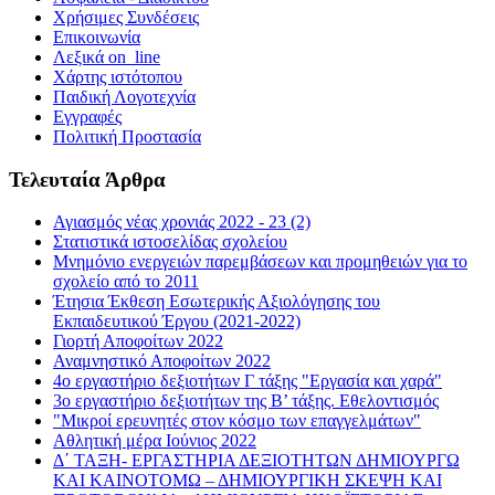
Χρήσιμες Συνδέσεις
Επικοινωνία
Λεξικά on_line
Χάρτης ιστότοπου
Παιδική Λογοτεχνία
Εγγραφές
Πολιτική Προστασία
Τελευταία Άρθρα
Αγιασμός νέας χρονιάς 2022 - 23 (2)
Στατιστικά ιστοσελίδας σχολείου
Μνημόνιο ενεργειών παρεμβάσεων και προμηθειών για το
σχολείο από το 2011
Έτησια Έκθεση Εσωτερικής Αξιολόγησης του
Εκπαιδευτικού Έργου (2021-2022)
Γιορτή Αποφοίτων 2022
Αναμνηστικό Αποφοίτων 2022
4ο εργαστήριο δεξιοτήτων Γ τάξης "Εργασία και χαρά"
3ο εργαστήριο δεξιοτήτων της Β’ τάξης. Εθελοντισμός
"Μικροί ερευνητές στον κόσμο των επαγγελμάτων"
Αθλητική μέρα Ιούνιος 2022
Δ΄ ΤΑΞΗ- ΕΡΓΑΣΤΗΡΙΑ ΔΕΞΙΟΤΗΤΩΝ ΔΗΜΙΟΥΡΓΩ
ΚΑΙ ΚΑΙΝΟΤΟΜΩ – ΔΗΜΙΟΥΡΓΙΚΗ ΣΚΕΨΗ ΚΑΙ