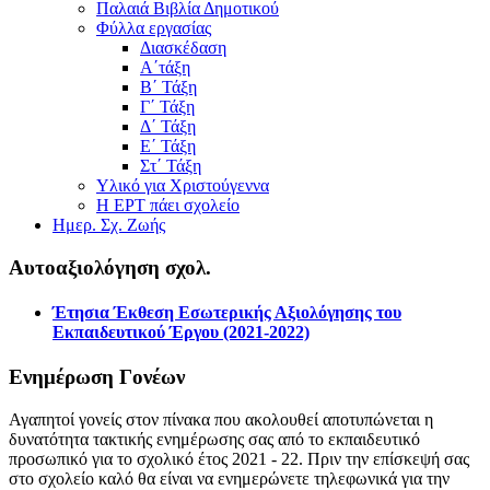
Παλαιά Βιβλία Δημοτικού
Φύλλα εργασίας
Διασκέδαση
Α΄τάξη
Β΄ Τάξη
Γ΄ Τάξη
Δ΄ Τάξη
Ε΄ Τάξη
Στ΄ Τάξη
Υλικό για Χριστούγεννα
Η ΕΡΤ πάει σχολείο
Ημερ. Σχ. Ζωής
Αυτοαξιολόγηση σχολ.
Έτησια Έκθεση Εσωτερικής Αξιολόγησης του
Εκπαιδευτικού Έργου (2021-2022)
Ενημέρωση Γονέων
Αγαπητοί γονείς στον πίνακα που ακολουθεί αποτυπώνεται η
δυνατότητα τακτικής ενημέρωσης σας από το εκπαιδευτικό
προσωπικό για το σχολικό έτος 2021 - 22. Πριν την επίσκεψή σας
στο σχολείο καλό θα είναι να ενημερώνετε τηλεφωνικά για την