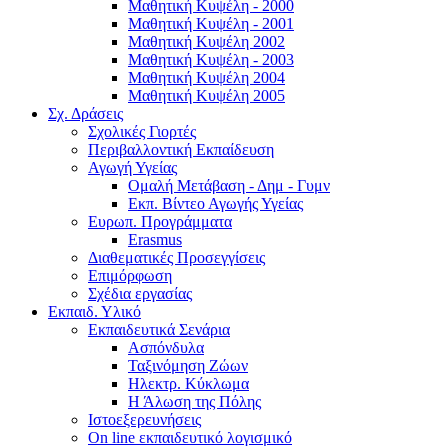
Μαθητική Κυψέλη - 2000
Μαθητική Κυψέλη - 2001
Μαθητική Κυψέλη 2002
Μαθητική Κυψέλη - 2003
Μαθητική Κυψέλη 2004
Μαθητική Κυψέλη 2005
Σχ. Δράσεις
Σχολικές Γιορτές
Περιβαλλοντική Εκπαίδευση
Αγωγή Υγείας
Ομαλή Μετάβαση - Δημ - Γυμν
Εκπ. Βίντεο Αγωγής Υγείας
Ευρωπ. Προγράμματα
Erasmus
Διαθεματικές Προσεγγίσεις
Επιμόρφωση
Σχέδια εργασίας
Εκπαιδ. Υλικό
Εκπαιδευτικά Σενάρια
Ασπόνδυλα
Ταξινόμηση Ζώων
Ηλεκτρ. Κύκλωμα
Η Άλωση της Πόλης
Ιστοεξερευνήσεις
On line εκπαιδευτικό λογισμικό