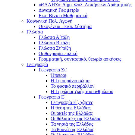
«ΘΑΛΗΣ»: Δημι. Φύλ. Ασκήσεων Αριθμητικής
Δυναμική Γεωμετρία
Εκπ. Βίντεο Μαθηματικά
Κοινωνική Πολ. Αγωγή
Οικογένεια - Εκπ. Σύστημα
Γλώσσα
Γλώσσα Α΄τάξη
Γλώσσα Β΄τάξη
Γλώσσα Στ΄τάξη
Ορθογραφία - υλικό
Γραμματική, συντακτικό, θεωρία ασκήσεις
Γεωγραφία
Γεωγραφία Στ΄
Ήπειροι
Η Γη ουράνιο σώμα
Το φυσικό περιβάλλον
Η Γη χώρος ζωής του ανθρώπου
Γεωγραφία Ε΄
Γεωγραφία Ε΄, χάρτες
Η θέση της Ελλάδας
Οι ακτές της Ελλάδας
Οι θάλασσες της Ελλάδας
Τα νησιά της Ελλάδας
Τα βουνά της Ελλάδας
Οι λίμνες της Ελλάδας