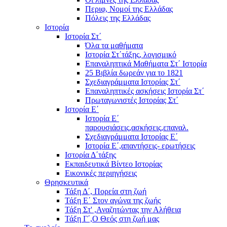
Περιφ, Νομοί της Ελλάδας
Πόλεις της Ελλάδας
Ιστορία
Ιστορία Στ΄
Όλα τα μαθήματα
Ιστορία Στ΄τάξης, λογισμικό
Επαναληπτικά Μαθήματα Στ΄ Ιστορία
25 Βιβλία δωρεάν για το 1821
Σχεδιαγράμματα Ιστορίας Στ΄
Επαναληπτικές ασκήσεις Ιστορία Στ΄
Πρωταγωνιστές Ιστορίας Στ΄
Ιστορία Ε΄
Ιστορία Ε΄
παρουσιάσεις,ασκήσεις,επαναλ.
Σχεδιαγράμματα Ιστορίας Ε΄
Ιστορία Ε΄,απαντήσεις- ερωτήσεις
Ιστορία Δ΄τάξης
Εκπαιδευτικά Βίντεο Ιστορίας
Εικονικές περιηγήσεις
Θρησκευτικά
Τάξη Δ΄, Πορεία στη ζωή
Τάξη Ε΄ Στον αγώνα της ζωής
Τάξη Στ' ,Αναζητώντας την Αλήθεια
Τάξη Γ΄,Ο Θεός στη ζωή μας