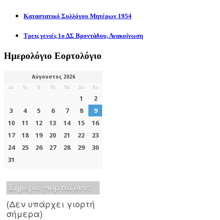
Καταστατικό Συλλόγου Μητέρων 1954
Τρεις γενιές 1ο ΔΣ Βροντάδου, Ανακοίνωση
Ημερολόγιο Εορτολόγιο