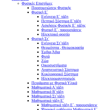
Φυσικές Επιστήμες
Προσομειώσεις Φυσικής
Φυσική Ε΄
Ενέργεια Ε΄ τάξη
Πεπτικό Σύστημα Ε΄τάξη
Ασκήσεις Φυσικής Ε΄ τάξης
Φυσική Ε΄, παρουσιάσεις
Ηλεκτρικό φορτίο
Φυσική Στ΄
Ενέργεια Στ΄τάξη
Θερμότητα , Θερμοκρασία
Έμβια,Άβια
Φυτά
Ζώα
Οικοσυστήματα
Αναπνευστικό Σύστημα
Κυκλοφορικό Σύστημα
Ηλεκτρομαγνητισμός
Πειράματα με Φυσικά Υλικά
Μαθηματικά Α΄τάξη
Μαθηματικά Β΄τάξη
Μαθηματικά Στ΄τάξη
Μαθηματικά τάξη Ε΄
Μαθηματικά τάξη Ε΄, παρουσιάσεις
Ψηφιακά μαθήματα Μαθηματικά Ε΄