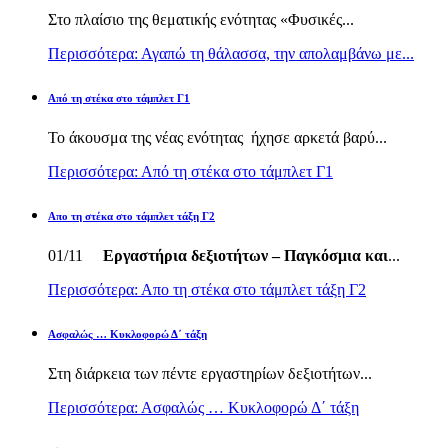
Στο πλαίσιο της θεματικής ενότητας «Φυσικές...
Περισσότερα: Αγαπώ τη θάλασσα, την απολαμβάνω με...
Από τη στέκα στο τάμπλετ Γ1
Το άκουσμα της νέας ενότητας ήχησε αρκετά βαρύ...
Περισσότερα: Από τη στέκα στο τάμπλετ Γ1
Απο τη στέκα στο τάμπλετ τάξη Γ2
01/11
Εργαστήρια δεξιοτήτων – Παγκόσμια και
...
Περισσότερα: Απο τη στέκα στο τάμπλετ τάξη Γ2
Ασφαλώς … Κυκλοφορώ Δ΄ τάξη
Στη διάρκεια των πέντε εργαστηρίων δεξιοτήτων...
Περισσότερα: Ασφαλώς … Κυκλοφορώ Δ΄ τάξη