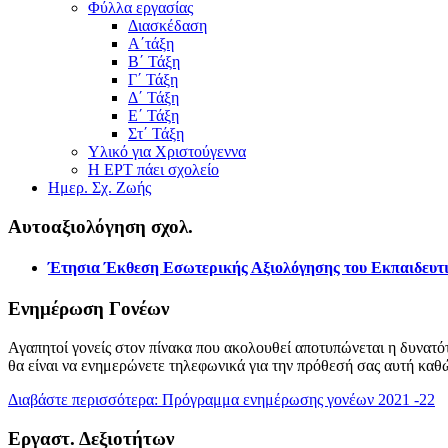
Φύλλα εργασίας
Διασκέδαση
Α΄τάξη
Β΄ Τάξη
Γ΄ Τάξη
Δ΄ Τάξη
Ε΄ Τάξη
Στ΄ Τάξη
Υλικό για Χριστούγεννα
Η ΕΡΤ πάει σχολείο
Ημερ. Σχ. Ζωής
Αυτοαξιολόγηση σχολ.
Έτησια Έκθεση Εσωτερικής Αξιολόγησης του Εκπαιδευτι
Ενημέρωση Γονέων
Αγαπητοί γονείς στον πίνακα που ακολουθεί αποτυπώνεται η δυνατότ
θα είναι να ενημερώνετε τηλεφωνικά για την πρόθεσή σας αυτή καθ
Διαβάστε περισσότερα: Πρόγραμμα ενημέρωσης γονέων 2021 -22
Εργαστ. Δεξιοτήτων