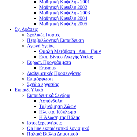
Μαθητική Κυψέλη - 2001
Μαθητική Κυψέλη 2002
Μαθητική Κυψέλη - 2003
Μαθητική Κυψέλη 2004
Μαθητική Κυψέλη 2005
Σχ. Δράσεις
Σχολικές Γιορτές
Περιβαλλοντική Εκπαίδευση
Αγωγή Υγείας
Ομαλή Μετάβαση - Δημ - Γυμν
Εκπ. Βίντεο Αγωγής Υγείας
Ευρωπ. Προγράμματα
Erasmus
Διαθεματικές Προσεγγίσεις
Επιμόρφωση
Σχέδια εργασίας
Εκπαιδ. Υλικό
Εκπαιδευτικά Σενάρια
Ασπόνδυλα
Ταξινόμηση Ζώων
Ηλεκτρ. Κύκλωμα
Η Άλωση της Πόλης
Ιστοεξερευνήσεις
On line εκπαιδευτικό λογισμικό
Παλαιά Βιβλία Δημοτικού