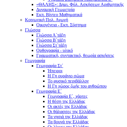
«ΘΑΛΗΣ»: Δημι. Φύλ. Ασκήσεων Αριθμητικής
Δυναμική Γεωμετρία
Εκπ. Βίντεο Μαθηματικά
Κοινωνική Πολ. Αγωγή
Οικογένεια - Εκπ. Σύστημα
Γλώσσα
Γλώσσα Α΄τάξη
Γλώσσα Β΄τάξη
Γλώσσα Στ΄τάξη
Ορθογραφία - υλικό
Γραμματική, συντακτικό, θεωρία ασκήσεις
Γεωγραφία
Γεωγραφία Στ΄
Ήπειροι
Η Γη ουράνιο σώμα
Το φυσικό περιβάλλον
Η Γη χώρος ζωής του ανθρώπου
Γεωγραφία Ε΄
Γεωγραφία Ε΄, χάρτες
Η θέση της Ελλάδας
Οι ακτές της Ελλάδας
Οι θάλασσες της Ελλάδας
Τα νησιά της Ελλάδας
Τα βουνά της Ελλάδας
Οι λίμνες της Ελλάδας