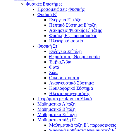
Φυσικές Επιστήμες
Προσομειώσεις Φυσικής
Φυσική Ε΄
Ενέργεια Ε΄ τάξη
Πεπτικό Σύστημα Ε΄τάξη
Ασκήσεις Φυσικής Ε΄ τάξης
Φυσική Ε΄, παρουσιάσεις
Ηλεκτρικό φορτίο
Φυσική Στ΄
Ενέργεια Στ΄τάξη
Θερμότητα , Θερμοκρασία
Έμβια,Άβια
Φυτά
Ζώα
Οικοσυστήματα
Αναπνευστικό Σύστημα
Κυκλοφορικό Σύστημα
Ηλεκτρομαγνητισμός
Πειράματα με Φυσικά Υλικά
Μαθηματικά Α΄τάξη
Μαθηματικά Β΄τάξη
Μαθηματικά Στ΄τάξη
Μαθηματικά τάξη Ε΄
Μαθηματικά τάξη Ε΄, παρουσιάσεις
Ψηφιακά μαθήματα Μαθηματικά Ε΄