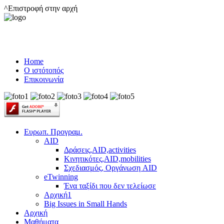
^Επιστροφή στην αρχή
Home
Ο ιστότοπός
Επικοινωνία
Ευρωπ. Προγραμ.
AID
Δράσεις,AID,activities
Κινητικότες,AID,mobilities
Σχεδιασμός, Οργάνωση AID
eTwinning
Ένα ταξίδι που δεν τελείωσε
Αρχική1
Big Issues in Small Hands
Αρχική
Μαθήματα