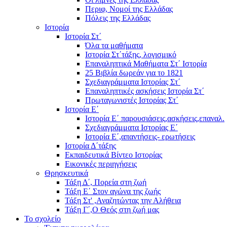
Περιφ, Νομοί της Ελλάδας
Πόλεις της Ελλάδας
Ιστορία
Ιστορία Στ΄
Όλα τα μαθήματα
Ιστορία Στ΄τάξης, λογισμικό
Επαναληπτικά Μαθήματα Στ΄ Ιστορία
25 Βιβλία δωρεάν για το 1821
Σχεδιαγράμματα Ιστορίας Στ΄
Επαναληπτικές ασκήσεις Ιστορία Στ΄
Πρωταγωνιστές Ιστορίας Στ΄
Ιστορία Ε΄
Ιστορία Ε΄ παρουσιάσεις,ασκήσεις,επαναλ.
Σχεδιαγράμματα Ιστορίας Ε΄
Ιστορία Ε΄,απαντήσεις- ερωτήσεις
Ιστορία Δ΄τάξης
Εκπαιδευτικά Βίντεο Ιστορίας
Εικονικές περιηγήσεις
Θρησκευτικά
Τάξη Δ΄, Πορεία στη ζωή
Τάξη Ε΄ Στον αγώνα της ζωής
Τάξη Στ' ,Αναζητώντας την Αλήθεια
Τάξη Γ΄,Ο Θεός στη ζωή μας
Το σχολείο