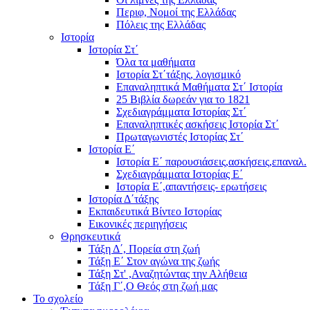
Περιφ, Νομοί της Ελλάδας
Πόλεις της Ελλάδας
Ιστορία
Ιστορία Στ΄
Όλα τα μαθήματα
Ιστορία Στ΄τάξης, λογισμικό
Επαναληπτικά Μαθήματα Στ΄ Ιστορία
25 Βιβλία δωρεάν για το 1821
Σχεδιαγράμματα Ιστορίας Στ΄
Επαναληπτικές ασκήσεις Ιστορία Στ΄
Πρωταγωνιστές Ιστορίας Στ΄
Ιστορία Ε΄
Ιστορία Ε΄ παρουσιάσεις,ασκήσεις,επαναλ.
Σχεδιαγράμματα Ιστορίας Ε΄
Ιστορία Ε΄,απαντήσεις- ερωτήσεις
Ιστορία Δ΄τάξης
Εκπαιδευτικά Βίντεο Ιστορίας
Εικονικές περιηγήσεις
Θρησκευτικά
Τάξη Δ΄, Πορεία στη ζωή
Τάξη Ε΄ Στον αγώνα της ζωής
Τάξη Στ' ,Αναζητώντας την Αλήθεια
Τάξη Γ΄,Ο Θεός στη ζωή μας
Το σχολείο