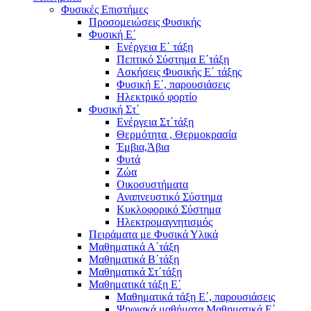
Φυσικές Επιστήμες
Προσομειώσεις Φυσικής
Φυσική Ε΄
Ενέργεια Ε΄ τάξη
Πεπτικό Σύστημα Ε΄τάξη
Ασκήσεις Φυσικής Ε΄ τάξης
Φυσική Ε΄, παρουσιάσεις
Ηλεκτρικό φορτίο
Φυσική Στ΄
Ενέργεια Στ΄τάξη
Θερμότητα , Θερμοκρασία
Έμβια,Άβια
Φυτά
Ζώα
Οικοσυστήματα
Αναπνευστικό Σύστημα
Κυκλοφορικό Σύστημα
Ηλεκτρομαγνητισμός
Πειράματα με Φυσικά Υλικά
Μαθηματικά Α΄τάξη
Μαθηματικά Β΄τάξη
Μαθηματικά Στ΄τάξη
Μαθηματικά τάξη Ε΄
Μαθηματικά τάξη Ε΄, παρουσιάσεις
Ψηφιακά μαθήματα Μαθηματικά Ε΄