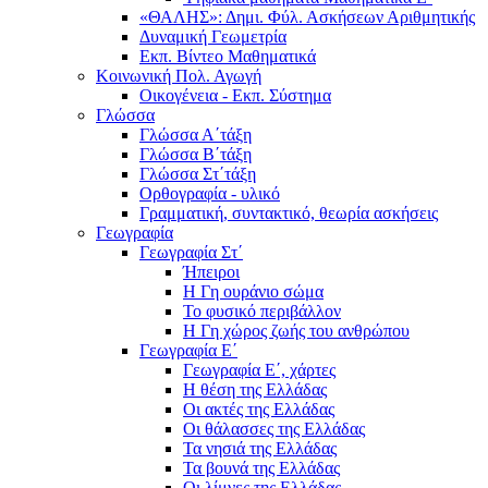
«ΘΑΛΗΣ»: Δημι. Φύλ. Ασκήσεων Αριθμητικής
Δυναμική Γεωμετρία
Εκπ. Βίντεο Μαθηματικά
Κοινωνική Πολ. Αγωγή
Οικογένεια - Εκπ. Σύστημα
Γλώσσα
Γλώσσα Α΄τάξη
Γλώσσα Β΄τάξη
Γλώσσα Στ΄τάξη
Ορθογραφία - υλικό
Γραμματική, συντακτικό, θεωρία ασκήσεις
Γεωγραφία
Γεωγραφία Στ΄
Ήπειροι
Η Γη ουράνιο σώμα
Το φυσικό περιβάλλον
Η Γη χώρος ζωής του ανθρώπου
Γεωγραφία Ε΄
Γεωγραφία Ε΄, χάρτες
Η θέση της Ελλάδας
Οι ακτές της Ελλάδας
Οι θάλασσες της Ελλάδας
Τα νησιά της Ελλάδας
Τα βουνά της Ελλάδας
Οι λίμνες της Ελλάδας