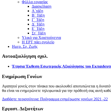
Φύλλα εργασίας
Διασκέδαση
Α΄τάξη
Β΄ Τάξη
Γ΄ Τάξη
Δ΄ Τάξη
Ε΄ Τάξη
Στ΄ Τάξη
Υλικό για Χριστούγεννα
Η ΕΡΤ πάει σχολείο
Ημερ. Σχ. Ζωής
Αυτοαξιολόγηση σχολ.
Έτησια Έκθεση Εσωτερικής Αξιολόγησης του Εκπαιδευτι
Ενημέρωση Γονέων
Αγαπητοί γονείς στον πίνακα που ακολουθεί αποτυπώνεται η δυνατότ
θα είναι να ενημερώνετε τηλεφωνικά για την πρόθεσή σας αυτή καθ
Διαβάστε περισσότερα: Πρόγραμμα ενημέρωσης γονέων 2021 -22
Εργαστ. Δεξιοτήτων