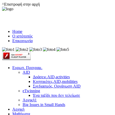
^Επιστροφή στην αρχή
Home
Ο ιστότοπός
Επικοινωνία
Ευρωπ. Προγραμ.
AID
Δράσεις,AID,activities
Κινητικότες,AID,mobilities
Σχεδιασμός, Οργάνωση AID
eTwinning
Ένα ταξίδι που δεν τελείωσε
Αρχική1
Big Issues in Small Hands
Αρχική
Μαθήματα