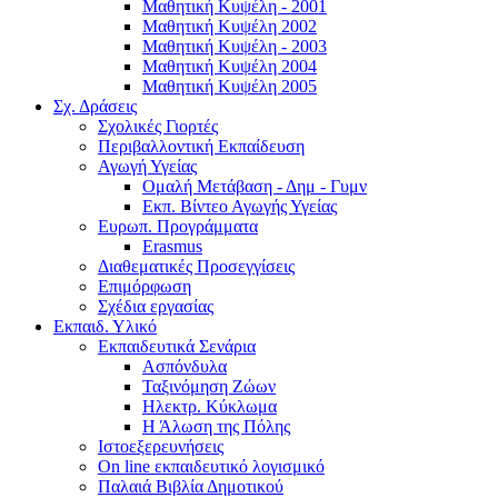
Μαθητική Κυψέλη - 2001
Μαθητική Κυψέλη 2002
Μαθητική Κυψέλη - 2003
Μαθητική Κυψέλη 2004
Μαθητική Κυψέλη 2005
Σχ. Δράσεις
Σχολικές Γιορτές
Περιβαλλοντική Εκπαίδευση
Αγωγή Υγείας
Ομαλή Μετάβαση - Δημ - Γυμν
Εκπ. Βίντεο Αγωγής Υγείας
Ευρωπ. Προγράμματα
Erasmus
Διαθεματικές Προσεγγίσεις
Επιμόρφωση
Σχέδια εργασίας
Εκπαιδ. Υλικό
Εκπαιδευτικά Σενάρια
Ασπόνδυλα
Ταξινόμηση Ζώων
Ηλεκτρ. Κύκλωμα
Η Άλωση της Πόλης
Ιστοεξερευνήσεις
On line εκπαιδευτικό λογισμικό
Παλαιά Βιβλία Δημοτικού