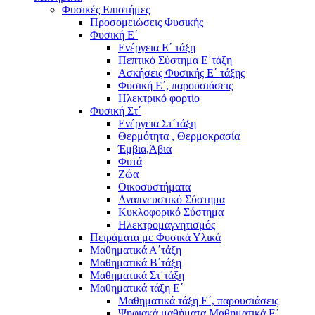
Φυσικές Επιστήμες
Προσομειώσεις Φυσικής
Φυσική Ε΄
Ενέργεια Ε΄ τάξη
Πεπτικό Σύστημα Ε΄τάξη
Ασκήσεις Φυσικής Ε΄ τάξης
Φυσική Ε΄, παρουσιάσεις
Ηλεκτρικό φορτίο
Φυσική Στ΄
Ενέργεια Στ΄τάξη
Θερμότητα , Θερμοκρασία
Έμβια,Άβια
Φυτά
Ζώα
Οικοσυστήματα
Αναπνευστικό Σύστημα
Κυκλοφορικό Σύστημα
Ηλεκτρομαγνητισμός
Πειράματα με Φυσικά Υλικά
Μαθηματικά Α΄τάξη
Μαθηματικά Β΄τάξη
Μαθηματικά Στ΄τάξη
Μαθηματικά τάξη Ε΄
Μαθηματικά τάξη Ε΄, παρουσιάσεις
Ψηφιακά μαθήματα Μαθηματικά Ε΄