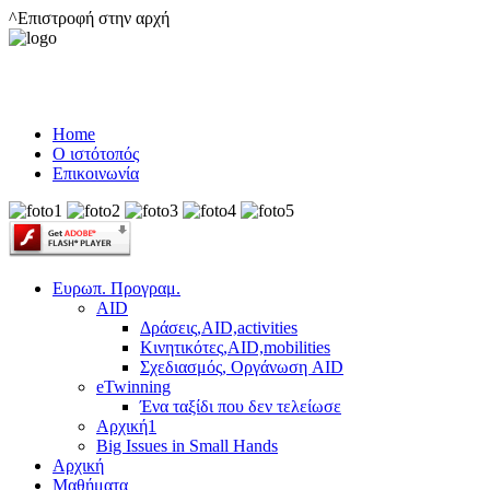
^Επιστροφή στην αρχή
Home
Ο ιστότοπός
Επικοινωνία
Ευρωπ. Προγραμ.
AID
Δράσεις,AID,activities
Κινητικότες,AID,mobilities
Σχεδιασμός, Οργάνωση AID
eTwinning
Ένα ταξίδι που δεν τελείωσε
Αρχική1
Big Issues in Small Hands
Αρχική
Μαθήματα