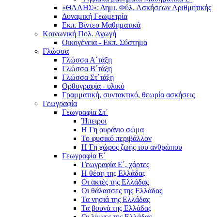
«ΘΑΛΗΣ»: Δημι. Φύλ. Ασκήσεων Αριθμητικής
Δυναμική Γεωμετρία
Εκπ. Βίντεο Μαθηματικά
Κοινωνική Πολ. Αγωγή
Οικογένεια - Εκπ. Σύστημα
Γλώσσα
Γλώσσα Α΄τάξη
Γλώσσα Β΄τάξη
Γλώσσα Στ΄τάξη
Ορθογραφία - υλικό
Γραμματική, συντακτικό, θεωρία ασκήσεις
Γεωγραφία
Γεωγραφία Στ΄
Ήπειροι
Η Γη ουράνιο σώμα
Το φυσικό περιβάλλον
Η Γη χώρος ζωής του ανθρώπου
Γεωγραφία Ε΄
Γεωγραφία Ε΄, χάρτες
Η θέση της Ελλάδας
Οι ακτές της Ελλάδας
Οι θάλασσες της Ελλάδας
Τα νησιά της Ελλάδας
Τα βουνά της Ελλάδας
Οι λίμνες της Ελλάδας