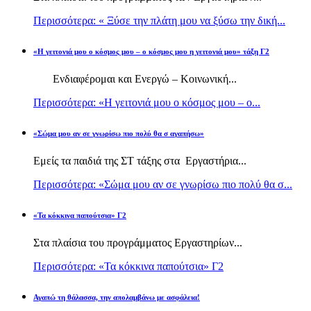
Περισσότερα: « Ξύσε την πλάτη μου να ξύσω την δική...
«Η γειτονιά μου ο κόσμος μου – ο κόσμος μου η γειτονιά μου» τάξη Γ2
Ενδιαφέρομαι και Ενεργώ – Κοινωνική...
Περισσότερα: «Η γειτονιά μου ο κόσμος μου – ο...
«Σώμα μου αν σε γνωρίσω πιο πολύ θα σ αγαπήσω»
Εμείς τα παιδιά της ΣΤ τάξης στα Εργαστήρια...
Περισσότερα: «Σώμα μου αν σε γνωρίσω πιο πολύ θα σ...
«Τα κόκκινα παπούτσια» Γ2
Στα πλαίσια του προγράμματος Εργαστηρίων...
Περισσότερα: «Τα κόκκινα παπούτσια» Γ2
Αγαπώ τη θάλασσα, την απολαμβάνω με ασφάλεια!