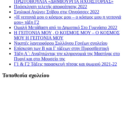
ΠΡΩΤΟΒΟΥΛΙΑ «ΔΗΜΙΟΥΡΓΙΑ ΗΧΟΪΣΤΟΡΙΑΣ»
Πρόσκληση τελετής αποφοίτησης 2022
Σχολικοί Αγώνες Στίβου στις Οινούσσες 2022
«Η γειτονιά μου ο κόσμος μου – ο κόσμος μου η γειτονιά
μου» τάξη Γ2
Ομαλή Μετάβαση από το Δημοτικό Στο Γυμνάσιο 2022
Η ΓΕΙΤΟΝΙΑ ΜΟΥ , Ο ΚΟΣΜΟΣ ΜΟΥ – Ο ΚΟΣΜΟΣ
ΜΟΥ Η ΓΕΙΤΟΝΙΑ ΜΟΥ
Νικητές λαχειοφόρου Συλλόγου Γονέων σχολείου
Επίσκεψη των Β και Γ τάξεων στην Πυροσβεστική
Τάξη Α΄: Αναζητώντας την κληρονομιά της Μαστίχας στο
Πυργί και στο Μουσείο της
Γ1 & Γ2 Τάξεις παρασκευή πίτσας και ψωμιού 2021-22
Τοποθεσία σχολείου