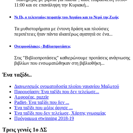
11:00 και σε επανάληψη την Κυριακή...
Νι Πι, ο τελευταίος πειρατής του Αιγαίου και το Νερό της Ζωής
Τα μυθιστορήματα με έντονη δράση και πλούσιες
περιπέτειες ήταν πάντα ιδιαιτέρως αγαπητά σε ένα...
Ονειροφύλακες - Βιβλιοπροτάσεις
Στις "Βιβλιοπροτάσεις" καθιερώνουμε προτάσεις ανάγνωσης
βιβλίων που ενσωματώθηκαν στη βιβλιοθήκη...
Ένα ταξίδι..
Διαγωνισμός ονοματοδοσία πλοίου ναυαγίου Μαζωτού
Παρουσίαση: Ένα ταξίδι που δεν τελείωσε...
Αμφορέας, puzzle
Padlet- Ένα ταξίδι που δεν ...
Ένα ταξίδι που μόλις άρχισε ...
Ένα ταξίδι που δεν τελείωσε, Χάρτης γνωριμίας
Πρόγραμμα etwinning 2018-19
Τρεις γενιές 1ο ΔΣ