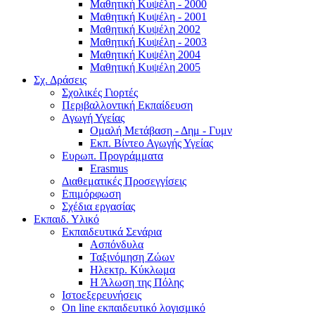
Μαθητική Κυψέλη - 2000
Μαθητική Κυψέλη - 2001
Μαθητική Κυψέλη 2002
Μαθητική Κυψέλη - 2003
Μαθητική Κυψέλη 2004
Μαθητική Κυψέλη 2005
Σχ. Δράσεις
Σχολικές Γιορτές
Περιβαλλοντική Εκπαίδευση
Αγωγή Υγείας
Ομαλή Μετάβαση - Δημ - Γυμν
Εκπ. Βίντεο Αγωγής Υγείας
Ευρωπ. Προγράμματα
Erasmus
Διαθεματικές Προσεγγίσεις
Επιμόρφωση
Σχέδια εργασίας
Εκπαιδ. Υλικό
Εκπαιδευτικά Σενάρια
Ασπόνδυλα
Ταξινόμηση Ζώων
Ηλεκτρ. Κύκλωμα
Η Άλωση της Πόλης
Ιστοεξερευνήσεις
On line εκπαιδευτικό λογισμικό