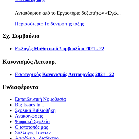
Ανταπόκριση από το Εργαστήριο δεξιοτήτων
«Εγώ
...
Περισσότερα: Το δέντρο της τάξης
Σχ. Συμβούλιο
Εκλογές Μαθητικού Συμβουλίου 2021 - 22
Κανονισμός Λειτουρ.
Εσωτερικός Κανονισμός Λειτουργίας 2021 - 22
Ενδιαφέροντα
Εκπαιδευτική Νομοθεσία
Big Issues In...
Σχολική Βιβλιοθήκη
Ανακοινώσεις
Ψηφιακό Σχολείο
Ο ιστότοπός μας
Σύλλογος Γονέων
Ασφάλεια - Διαδίκτυο