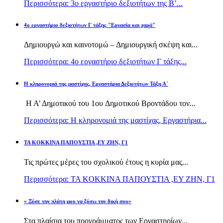
Περισσότερα: 3ο εργαστήριο δεξιοτήτων της Β’...
4ο εργαστήριο δεξιοτήτων Γ τάξης "Εργασία και χαρά"
Δημιουργώ και καινοτομώ – Δημιουργική σκέψη και...
Περισσότερα: 4ο εργαστήριο δεξιοτήτων Γ τάξης...
H κληρονομιά της μαστίχας, Εργαστήρια Δεξιοτήτων Τάξη Α΄
Η Α’ Δημοτικού του 1ου Δημοτικού Βροντάδου τον...
Περισσότερα: H κληρονομιά της μαστίχας, Εργαστήρια...
TA KOKKINA ΠΑΠΟΥΣΤΙΑ ,ΕΥ ΖΗΝ, Γ1
Τις πρώτες μέρες του σχολικού έτους η κυρία μας...
Περισσότερα: TA KOKKINA ΠΑΠΟΥΣΤΙΑ ,ΕΥ ΖΗΝ, Γ1
« Ξύσε την πλάτη μου να ξύσω την δική σου»
Στα πλαίσια του προγράμματος των Εργαστηρίων...