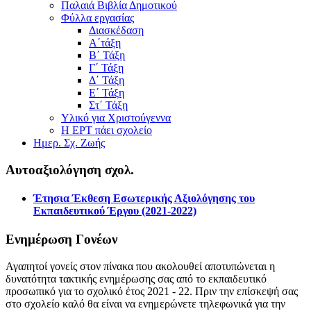
Παλαιά Βιβλία Δημοτικού
Φύλλα εργασίας
Διασκέδαση
Α΄τάξη
Β΄ Τάξη
Γ΄ Τάξη
Δ΄ Τάξη
Ε΄ Τάξη
Στ΄ Τάξη
Υλικό για Χριστούγεννα
Η ΕΡΤ πάει σχολείο
Ημερ. Σχ. Ζωής
Αυτοαξιολόγηση σχολ.
Έτησια Έκθεση Εσωτερικής Αξιολόγησης του
Εκπαιδευτικού Έργου (2021-2022)
Ενημέρωση Γονέων
Αγαπητοί γονείς στον πίνακα που ακολουθεί αποτυπώνεται η
δυνατότητα τακτικής ενημέρωσης σας από το εκπαιδευτικό
προσωπικό για το σχολικό έτος 2021 - 22. Πριν την επίσκεψή σας
στο σχολείο καλό θα είναι να ενημερώνετε τηλεφωνικά για την