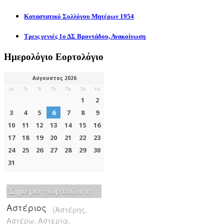
Καταστατικό Συλλόγου Μητέρων 1954
Τρεις γενιές 1ο ΔΣ Βροντάδου, Ανακοίνωση
Ημερολόγιο Εορτολόγιο