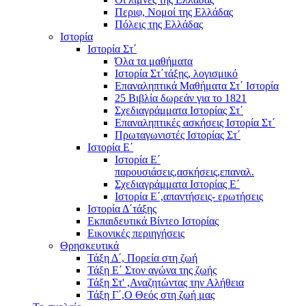
Περιφ, Νομοί της Ελλάδας
Πόλεις της Ελλάδας
Ιστορία
Ιστορία Στ΄
Όλα τα μαθήματα
Ιστορία Στ΄τάξης, λογισμικό
Επαναληπτικά Μαθήματα Στ΄ Ιστορία
25 Βιβλία δωρεάν για το 1821
Σχεδιαγράμματα Ιστορίας Στ΄
Επαναληπτικές ασκήσεις Ιστορία Στ΄
Πρωταγωνιστές Ιστορίας Στ΄
Ιστορία Ε΄
Ιστορία Ε΄
παρουσιάσεις,ασκήσεις,επαναλ.
Σχεδιαγράμματα Ιστορίας Ε΄
Ιστορία Ε΄,απαντήσεις- ερωτήσεις
Ιστορία Δ΄τάξης
Εκπαιδευτικά Βίντεο Ιστορίας
Εικονικές περιηγήσεις
Θρησκευτικά
Τάξη Δ΄, Πορεία στη ζωή
Τάξη Ε΄ Στον αγώνα της ζωής
Τάξη Στ' ,Αναζητώντας την Αλήθεια
Τάξη Γ΄,Ο Θεός στη ζωή μας