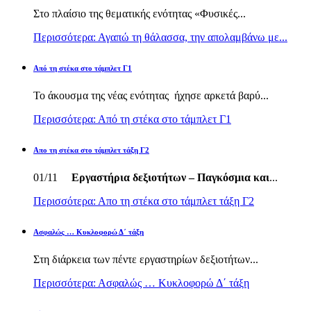
Στο πλαίσιο της θεματικής ενότητας «Φυσικές...
Περισσότερα: Αγαπώ τη θάλασσα, την απολαμβάνω με...
Από τη στέκα στο τάμπλετ Γ1
Το άκουσμα της νέας ενότητας ήχησε αρκετά βαρύ...
Περισσότερα: Από τη στέκα στο τάμπλετ Γ1
Απο τη στέκα στο τάμπλετ τάξη Γ2
01/11
Εργαστήρια δεξιοτήτων – Παγκόσμια και
...
Περισσότερα: Απο τη στέκα στο τάμπλετ τάξη Γ2
Ασφαλώς … Κυκλοφορώ Δ΄ τάξη
Στη διάρκεια των πέντε εργαστηρίων δεξιοτήτων...
Περισσότερα: Ασφαλώς … Κυκλοφορώ Δ΄ τάξη