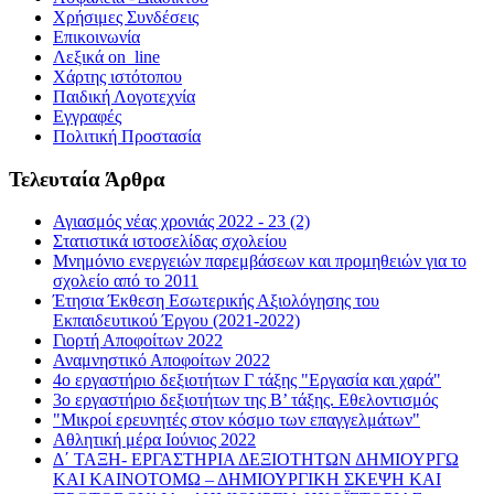
Χρήσιμες Συνδέσεις
Επικοινωνία
Λεξικά on_line
Χάρτης ιστότοπου
Παιδική Λογοτεχνία
Εγγραφές
Πολιτική Προστασία
Τελευταία Άρθρα
Αγιασμός νέας χρονιάς 2022 - 23 (2)
Στατιστικά ιστοσελίδας σχολείου
Μνημόνιο ενεργειών παρεμβάσεων και προμηθειών για το
σχολείο από το 2011
Έτησια Έκθεση Εσωτερικής Αξιολόγησης του
Εκπαιδευτικού Έργου (2021-2022)
Γιορτή Αποφοίτων 2022
Αναμνηστικό Αποφοίτων 2022
4ο εργαστήριο δεξιοτήτων Γ τάξης "Εργασία και χαρά"
3ο εργαστήριο δεξιοτήτων της Β’ τάξης. Εθελοντισμός
"Μικροί ερευνητές στον κόσμο των επαγγελμάτων"
Αθλητική μέρα Ιούνιος 2022
Δ΄ ΤΑΞΗ- ΕΡΓΑΣΤΗΡΙΑ ΔΕΞΙΟΤΗΤΩΝ ΔΗΜΙΟΥΡΓΩ
ΚΑΙ ΚΑΙΝΟΤΟΜΩ – ΔΗΜΙΟΥΡΓΙΚΗ ΣΚΕΨΗ ΚΑΙ