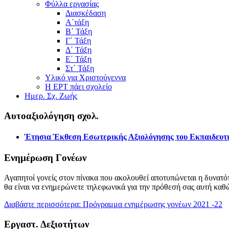
Φύλλα εργασίας
Διασκέδαση
Α΄τάξη
Β΄ Τάξη
Γ΄ Τάξη
Δ΄ Τάξη
Ε΄ Τάξη
Στ΄ Τάξη
Υλικό για Χριστούγεννα
Η ΕΡΤ πάει σχολείο
Ημερ. Σχ. Ζωής
Αυτοαξιολόγηση σχολ.
Έτησια Έκθεση Εσωτερικής Αξιολόγησης του Εκπαιδευτι
Ενημέρωση Γονέων
Αγαπητοί γονείς στον πίνακα που ακολουθεί αποτυπώνεται η δυνατότ
θα είναι να ενημερώνετε τηλεφωνικά για την πρόθεσή σας αυτή καθ
Διαβάστε περισσότερα: Πρόγραμμα ενημέρωσης γονέων 2021 -22
Εργαστ. Δεξιοτήτων