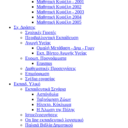
Μαθητική Κυψέλη - 2001
Μαθητική Κυψέλη 2002
Μαθητική Κυψέλη - 2003
Μαθητική Κυψέλη 2004
Μαθητική Κυψέλη 2005
Σχ. Δράσεις
Σχολικές Γιορτές
Περιβαλλοντική Εκπαίδευση
Αγωγή Υγείας
Ομαλή Μετάβαση - Δημ - Γυμν
Εκπ. Βίντεο Αγωγής Υγείας
Ευρωπ. Προγράμματα
Erasmus
Διαθεματικές Προσεγγίσεις
Επιμόρφωση
Σχέδια εργασίας
Εκπαιδ. Υλικό
Εκπαιδευτικά Σενάρια
Ασπόνδυλα
Ταξινόμηση Ζώων
Ηλεκτρ. Κύκλωμα
Η Άλωση της Πόλης
Ιστοεξερευνήσεις
On line εκπαιδευτικό λογισμικό
Παλαιά Βιβλία Δημοτικού