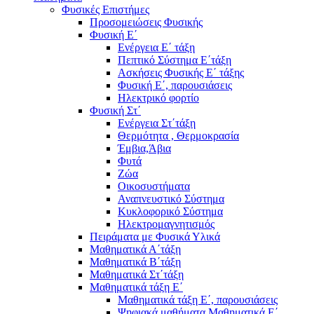
Φυσικές Επιστήμες
Προσομειώσεις Φυσικής
Φυσική Ε΄
Ενέργεια Ε΄ τάξη
Πεπτικό Σύστημα Ε΄τάξη
Ασκήσεις Φυσικής Ε΄ τάξης
Φυσική Ε΄, παρουσιάσεις
Ηλεκτρικό φορτίο
Φυσική Στ΄
Ενέργεια Στ΄τάξη
Θερμότητα , Θερμοκρασία
Έμβια,Άβια
Φυτά
Ζώα
Οικοσυστήματα
Αναπνευστικό Σύστημα
Κυκλοφορικό Σύστημα
Ηλεκτρομαγνητισμός
Πειράματα με Φυσικά Υλικά
Μαθηματικά Α΄τάξη
Μαθηματικά Β΄τάξη
Μαθηματικά Στ΄τάξη
Μαθηματικά τάξη Ε΄
Μαθηματικά τάξη Ε΄, παρουσιάσεις
Ψηφιακά μαθήματα Μαθηματικά Ε΄