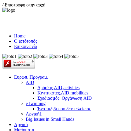
^Επιστροφή στην αρχή
Home
Ο ιστότοπός
Επικοινωνία
Ευρωπ. Προγραμ.
AID
Δράσεις,AID,activities
Κινητικότες,AID,mobilities
Σχεδιασμός, Οργάνωση AID
eTwinning
Ένα ταξίδι που δεν τελείωσε
Αρχική1
Big Issues in Small Hands
Αρχική
Μαθήματα