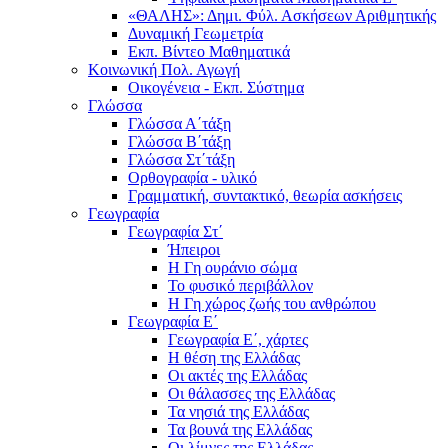
«ΘΑΛΗΣ»: Δημι. Φύλ. Ασκήσεων Αριθμητικής
Δυναμική Γεωμετρία
Εκπ. Βίντεο Μαθηματικά
Κοινωνική Πολ. Αγωγή
Οικογένεια - Εκπ. Σύστημα
Γλώσσα
Γλώσσα Α΄τάξη
Γλώσσα Β΄τάξη
Γλώσσα Στ΄τάξη
Ορθογραφία - υλικό
Γραμματική, συντακτικό, θεωρία ασκήσεις
Γεωγραφία
Γεωγραφία Στ΄
Ήπειροι
Η Γη ουράνιο σώμα
Το φυσικό περιβάλλον
Η Γη χώρος ζωής του ανθρώπου
Γεωγραφία Ε΄
Γεωγραφία Ε΄, χάρτες
Η θέση της Ελλάδας
Οι ακτές της Ελλάδας
Οι θάλασσες της Ελλάδας
Τα νησιά της Ελλάδας
Τα βουνά της Ελλάδας
Οι λίμνες της Ελλάδας