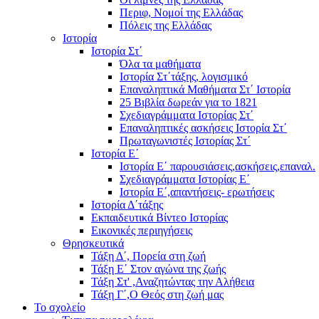
Περιφ, Νομοί της Ελλάδας
Πόλεις της Ελλάδας
Ιστορία
Ιστορία Στ΄
Όλα τα μαθήματα
Ιστορία Στ΄τάξης, λογισμικό
Επαναληπτικά Μαθήματα Στ΄ Ιστορία
25 Βιβλία δωρεάν για το 1821
Σχεδιαγράμματα Ιστορίας Στ΄
Επαναληπτικές ασκήσεις Ιστορία Στ΄
Πρωταγωνιστές Ιστορίας Στ΄
Ιστορία Ε΄
Ιστορία Ε΄ παρουσιάσεις,ασκήσεις,επαναλ.
Σχεδιαγράμματα Ιστορίας Ε΄
Ιστορία Ε΄,απαντήσεις- ερωτήσεις
Ιστορία Δ΄τάξης
Εκπαιδευτικά Βίντεο Ιστορίας
Εικονικές περιηγήσεις
Θρησκευτικά
Τάξη Δ΄, Πορεία στη ζωή
Τάξη Ε΄ Στον αγώνα της ζωής
Τάξη Στ' ,Αναζητώντας την Αλήθεια
Τάξη Γ΄,Ο Θεός στη ζωή μας
Το σχολείο