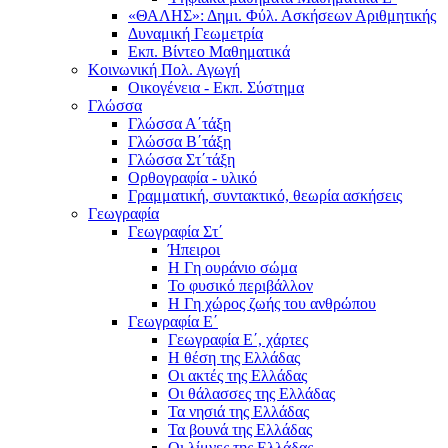
«ΘΑΛΗΣ»: Δημι. Φύλ. Ασκήσεων Αριθμητικής
Δυναμική Γεωμετρία
Εκπ. Βίντεο Μαθηματικά
Κοινωνική Πολ. Αγωγή
Οικογένεια - Εκπ. Σύστημα
Γλώσσα
Γλώσσα Α΄τάξη
Γλώσσα Β΄τάξη
Γλώσσα Στ΄τάξη
Ορθογραφία - υλικό
Γραμματική, συντακτικό, θεωρία ασκήσεις
Γεωγραφία
Γεωγραφία Στ΄
Ήπειροι
Η Γη ουράνιο σώμα
Το φυσικό περιβάλλον
Η Γη χώρος ζωής του ανθρώπου
Γεωγραφία Ε΄
Γεωγραφία Ε΄, χάρτες
Η θέση της Ελλάδας
Οι ακτές της Ελλάδας
Οι θάλασσες της Ελλάδας
Τα νησιά της Ελλάδας
Τα βουνά της Ελλάδας
Οι λίμνες της Ελλάδας