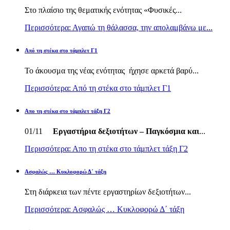
Στο πλαίσιο της θεματικής ενότητας «Φυσικές...
Περισσότερα: Αγαπώ τη θάλασσα, την απολαμβάνω με...
Από τη στέκα στο τάμπλετ Γ1
Το άκουσμα της νέας ενότητας ήχησε αρκετά βαρύ...
Περισσότερα: Από τη στέκα στο τάμπλετ Γ1
Απο τη στέκα στο τάμπλετ τάξη Γ2
01/11
Εργαστήρια δεξιοτήτων – Παγκόσμια και
...
Περισσότερα: Απο τη στέκα στο τάμπλετ τάξη Γ2
Ασφαλώς … Κυκλοφορώ Δ΄ τάξη
Στη διάρκεια των πέντε εργαστηρίων δεξιοτήτων...
Περισσότερα: Ασφαλώς … Κυκλοφορώ Δ΄ τάξη