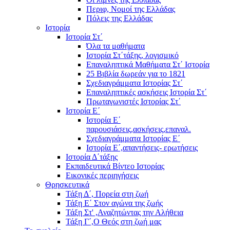
Περιφ, Νομοί της Ελλάδας
Πόλεις της Ελλάδας
Ιστορία
Ιστορία Στ΄
Όλα τα μαθήματα
Ιστορία Στ΄τάξης, λογισμικό
Επαναληπτικά Μαθήματα Στ΄ Ιστορία
25 Βιβλία δωρεάν για το 1821
Σχεδιαγράμματα Ιστορίας Στ΄
Επαναληπτικές ασκήσεις Ιστορία Στ΄
Πρωταγωνιστές Ιστορίας Στ΄
Ιστορία Ε΄
Ιστορία Ε΄
παρουσιάσεις,ασκήσεις,επαναλ.
Σχεδιαγράμματα Ιστορίας Ε΄
Ιστορία Ε΄,απαντήσεις- ερωτήσεις
Ιστορία Δ΄τάξης
Εκπαιδευτικά Βίντεο Ιστορίας
Εικονικές περιηγήσεις
Θρησκευτικά
Τάξη Δ΄, Πορεία στη ζωή
Τάξη Ε΄ Στον αγώνα της ζωής
Τάξη Στ' ,Αναζητώντας την Αλήθεια
Τάξη Γ΄,Ο Θεός στη ζωή μας