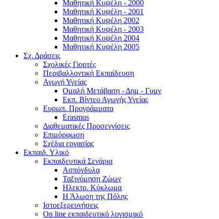
Μαθητική Κυψέλη - 2000
Μαθητική Κυψέλη - 2001
Μαθητική Κυψέλη 2002
Μαθητική Κυψέλη - 2003
Μαθητική Κυψέλη 2004
Μαθητική Κυψέλη 2005
Σχ. Δράσεις
Σχολικές Γιορτές
Περιβαλλοντική Εκπαίδευση
Αγωγή Υγείας
Ομαλή Μετάβαση - Δημ - Γυμν
Εκπ. Βίντεο Αγωγής Υγείας
Ευρωπ. Προγράμματα
Erasmus
Διαθεματικές Προσεγγίσεις
Επιμόρφωση
Σχέδια εργασίας
Εκπαιδ. Υλικό
Εκπαιδευτικά Σενάρια
Ασπόνδυλα
Ταξινόμηση Ζώων
Ηλεκτρ. Κύκλωμα
Η Άλωση της Πόλης
Ιστοεξερευνήσεις
On line εκπαιδευτικό λογισμικό