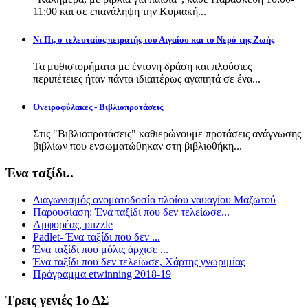
11:00 και σε επανάληψη την Κυριακή...
Νι Πι, ο τελευταίος πειρατής του Αιγαίου και το Νερό της Ζωής
Τα μυθιστορήματα με έντονη δράση και πλούσιες
περιπέτειες ήταν πάντα ιδιαιτέρως αγαπητά σε ένα...
Ονειροφύλακες - Βιβλιοπροτάσεις
Στις "Βιβλιοπροτάσεις" καθιερώνουμε προτάσεις ανάγνωσης
βιβλίων που ενσωματώθηκαν στη βιβλιοθήκη...
Ένα ταξίδι..
Διαγωνισμός ονοματοδοσία πλοίου ναυαγίου Μαζωτού
Παρουσίαση: Ένα ταξίδι που δεν τελείωσε...
Αμφορέας, puzzle
Padlet- Ένα ταξίδι που δεν ...
Ένα ταξίδι που μόλις άρχισε ...
Ένα ταξίδι που δεν τελείωσε, Χάρτης γνωριμίας
Πρόγραμμα etwinning 2018-19
Τρεις γενιές 1ο ΔΣ