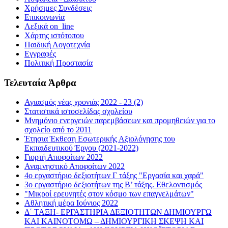
Χρήσιμες Συνδέσεις
Επικοινωνία
Λεξικά on_line
Χάρτης ιστότοπου
Παιδική Λογοτεχνία
Εγγραφές
Πολιτική Προστασία
Τελευταία Άρθρα
Αγιασμός νέας χρονιάς 2022 - 23 (2)
Στατιστικά ιστοσελίδας σχολείου
Μνημόνιο ενεργειών παρεμβάσεων και προμηθειών για το
σχολείο από το 2011
Έτησια Έκθεση Εσωτερικής Αξιολόγησης του
Εκπαιδευτικού Έργου (2021-2022)
Γιορτή Αποφοίτων 2022
Αναμνηστικό Αποφοίτων 2022
4ο εργαστήριο δεξιοτήτων Γ τάξης "Εργασία και χαρά"
3ο εργαστήριο δεξιοτήτων της Β’ τάξης. Εθελοντισμός
"Μικροί ερευνητές στον κόσμο των επαγγελμάτων"
Αθλητική μέρα Ιούνιος 2022
Δ΄ ΤΑΞΗ- ΕΡΓΑΣΤΗΡΙΑ ΔΕΞΙΟΤΗΤΩΝ ΔΗΜΙΟΥΡΓΩ
ΚΑΙ ΚΑΙΝΟΤΟΜΩ – ΔΗΜΙΟΥΡΓΙΚΗ ΣΚΕΨΗ ΚΑΙ