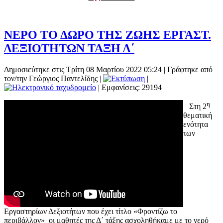
ΝΕΡΟ ΤΟ ΔΩΡΟ ΤΗΣ ΖΩΗΣ ΕΡΓΑΣΤ.
ΔΕΞΙΟΤΗΤΩΝ ΤΑΞΗ Δ΄
Δημοσιεύτηκε στις Τρίτη 08 Μαρτίου 2022 05:24
|
Γράφτηκε από
τον/την Γεώργιος Παντελίδης
|
|
| Εμφανίσεις: 29194
η
Στη 2
θεματική
ενότητα
των
Εργαστηρίων Δεξιοτήτων που έχει τίτλο «Φροντίζω το
περιβάλλον» οι μαθητές της Δ΄ τάξης ασχοληθήκαμε με το νερό