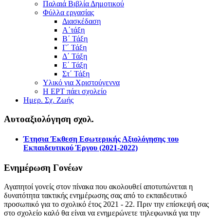
Παλαιά Βιβλία Δημοτικού
Φύλλα εργασίας
Διασκέδαση
Α΄τάξη
Β΄ Τάξη
Γ΄ Τάξη
Δ΄ Τάξη
Ε΄ Τάξη
Στ΄ Τάξη
Υλικό για Χριστούγεννα
Η ΕΡΤ πάει σχολείο
Ημερ. Σχ. Ζωής
Αυτοαξιολόγηση σχολ.
Έτησια Έκθεση Εσωτερικής Αξιολόγησης του
Εκπαιδευτικού Έργου (2021-2022)
Ενημέρωση Γονέων
Αγαπητοί γονείς στον πίνακα που ακολουθεί αποτυπώνεται η
δυνατότητα τακτικής ενημέρωσης σας από το εκπαιδευτικό
προσωπικό για το σχολικό έτος 2021 - 22. Πριν την επίσκεψή σας
στο σχολείο καλό θα είναι να ενημερώνετε τηλεφωνικά για την