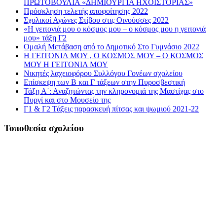
ΠΡΩΤΟΒΟΥΛΙΑ «ΔΗΜΙΟΥΡΓΙΑ ΗΧΟΪΣΤΟΡΙΑΣ»
Πρόσκληση τελετής αποφοίτησης 2022
Σχολικοί Αγώνες Στίβου στις Οινούσσες 2022
«Η γειτονιά μου ο κόσμος μου – ο κόσμος μου η γειτονιά
μου» τάξη Γ2
Ομαλή Μετάβαση από το Δημοτικό Στο Γυμνάσιο 2022
Η ΓΕΙΤΟΝΙΑ ΜΟΥ , Ο ΚΟΣΜΟΣ ΜΟΥ – Ο ΚΟΣΜΟΣ
ΜΟΥ Η ΓΕΙΤΟΝΙΑ ΜΟΥ
Νικητές λαχειοφόρου Συλλόγου Γονέων σχολείου
Επίσκεψη των Β και Γ τάξεων στην Πυροσβεστική
Τάξη Α΄: Αναζητώντας την κληρονομιά της Μαστίχας στο
Πυργί και στο Μουσείο της
Γ1 & Γ2 Τάξεις παρασκευή πίτσας και ψωμιού 2021-22
Τοποθεσία σχολείου