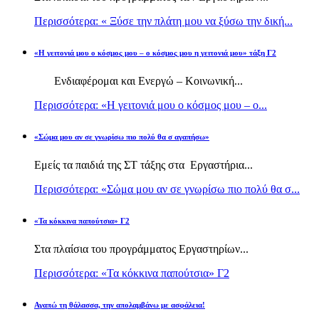
Περισσότερα: « Ξύσε την πλάτη μου να ξύσω την δική...
«Η γειτονιά μου ο κόσμος μου – ο κόσμος μου η γειτονιά μου» τάξη Γ2
Ενδιαφέρομαι και Ενεργώ – Κοινωνική...
Περισσότερα: «Η γειτονιά μου ο κόσμος μου – ο...
«Σώμα μου αν σε γνωρίσω πιο πολύ θα σ αγαπήσω»
Εμείς τα παιδιά της ΣΤ τάξης στα Εργαστήρια...
Περισσότερα: «Σώμα μου αν σε γνωρίσω πιο πολύ θα σ...
«Τα κόκκινα παπούτσια» Γ2
Στα πλαίσια του προγράμματος Εργαστηρίων...
Περισσότερα: «Τα κόκκινα παπούτσια» Γ2
Αγαπώ τη θάλασσα, την απολαμβάνω με ασφάλεια!