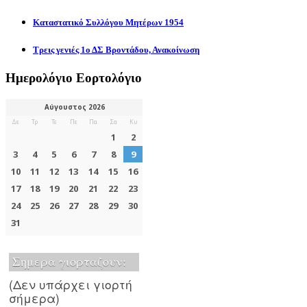
Καταστατικό Συλλόγου Μητέρων 1954
Τρεις γενιές 1ο ΔΣ Βροντάδου, Ανακοίνωση
Ημερολόγιο Εορτολόγιο