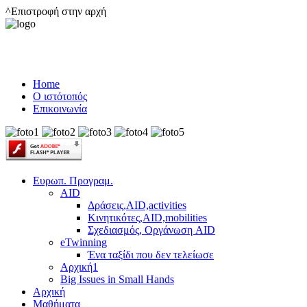
^Επιστροφή στην αρχή
Home
Ο ιστότοπός
Επικοινωνία
Ευρωπ. Προγραμ.
AID
Δράσεις,AID,activities
Κινητικότες,AID,mobilities
Σχεδιασμός, Οργάνωση AID
eTwinning
Ένα ταξίδι που δεν τελείωσε
Αρχική1
Big Issues in Small Hands
Αρχική
Μαθήματα