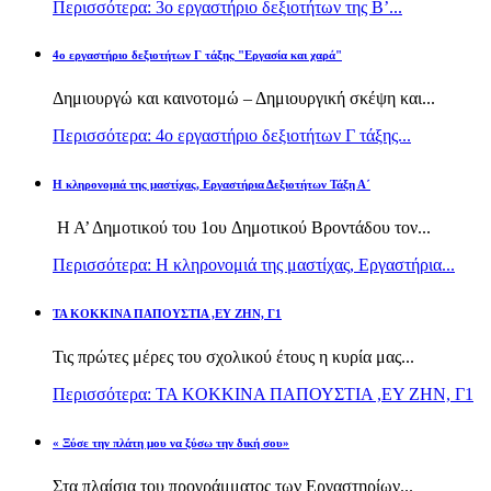
Περισσότερα: 3ο εργαστήριο δεξιοτήτων της Β’...
4ο εργαστήριο δεξιοτήτων Γ τάξης "Εργασία και χαρά"
Δημιουργώ και καινοτομώ – Δημιουργική σκέψη και...
Περισσότερα: 4ο εργαστήριο δεξιοτήτων Γ τάξης...
H κληρονομιά της μαστίχας, Εργαστήρια Δεξιοτήτων Τάξη Α΄
Η Α’ Δημοτικού του 1ου Δημοτικού Βροντάδου τον...
Περισσότερα: H κληρονομιά της μαστίχας, Εργαστήρια...
TA KOKKINA ΠΑΠΟΥΣΤΙΑ ,ΕΥ ΖΗΝ, Γ1
Τις πρώτες μέρες του σχολικού έτους η κυρία μας...
Περισσότερα: TA KOKKINA ΠΑΠΟΥΣΤΙΑ ,ΕΥ ΖΗΝ, Γ1
« Ξύσε την πλάτη μου να ξύσω την δική σου»
Στα πλαίσια του προγράμματος των Εργαστηρίων...