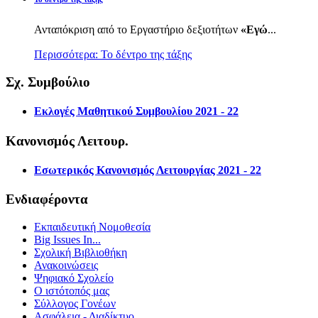
Ανταπόκριση από το Εργαστήριο δεξιοτήτων
«Εγώ
...
Περισσότερα: Το δέντρο της τάξης
Σχ. Συμβούλιο
Εκλογές Μαθητικού Συμβουλίου 2021 - 22
Κανονισμός Λειτουρ.
Εσωτερικός Κανονισμός Λειτουργίας 2021 - 22
Ενδιαφέροντα
Εκπαιδευτική Νομοθεσία
Big Issues In...
Σχολική Βιβλιοθήκη
Ανακοινώσεις
Ψηφιακό Σχολείο
Ο ιστότοπός μας
Σύλλογος Γονέων
Ασφάλεια - Διαδίκτυο