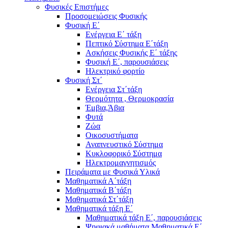
Φυσικές Επιστήμες
Προσομειώσεις Φυσικής
Φυσική Ε΄
Ενέργεια Ε΄ τάξη
Πεπτικό Σύστημα Ε΄τάξη
Ασκήσεις Φυσικής Ε΄ τάξης
Φυσική Ε΄, παρουσιάσεις
Ηλεκτρικό φορτίο
Φυσική Στ΄
Ενέργεια Στ΄τάξη
Θερμότητα , Θερμοκρασία
Έμβια,Άβια
Φυτά
Ζώα
Οικοσυστήματα
Αναπνευστικό Σύστημα
Κυκλοφορικό Σύστημα
Ηλεκτρομαγνητισμός
Πειράματα με Φυσικά Υλικά
Μαθηματικά Α΄τάξη
Μαθηματικά Β΄τάξη
Μαθηματικά Στ΄τάξη
Μαθηματικά τάξη Ε΄
Μαθηματικά τάξη Ε΄, παρουσιάσεις
Ψηφιακά μαθήματα Μαθηματικά Ε΄