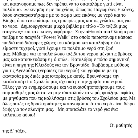
και κατανοήσαμε πως δεν πρέπει να το σπαταλάμε γιατί είναι
πολύτιμο.
Ξεκινήσαμε με παιχνίδια, όπως τις Παγωμένες Εικόνες,
όπου αναπαραστήσαμε με το σώμα μας εικόνες με νερό και το
Bingo, όπου εκφράσαμε τις εμπειρίες μας και τις γνώσεις μας για
το νερό.
Δημιουργήσαμε μικρά βιβλία με τίτλο «Το ταξίδι μιας
σταγόνας» και τα εικονογραφήσαμε.
Στην αίθουσα του Ολοήμερου
παίξαμε το παιχνίδι “Power Walk” στο οποίο παριστάναμε κάποια
παιδιά από διάφορες χώρες του κόσμου και καταλάβαμε ότι
είμαστε τυχεροί, γιατί έχουμε το πολύτιμο νερό στη ζωή
μας.
Μάθαμε για το πολύπλοκο ταξίδι του νερού μέχρι τις βρύσες
μας και κατασκευάσαμε μόμπιλε.
Καταλάβαμε πόσο σημαντική
είναι η πηγή της Κλειδούς για τον Βροντάδο, διαβάσαμε μύθους
για τις Αγελούδες (νεράιδες του νερού) και γράψαμε με τη
φαντασία μας δικές μας ιστορίες με αυτές.
Ερευνήσαμε την
κατάσταση στο Σχολείο μας σχετικά με την χρήση του νερού.
Τέλος για να ενημερώσουμε και να ευαισθητοποιήσουμε τους
συμμαθητές μας ώστε να μην σπαταλούν το νερό, φτιάξαμε αφίσες
με μηνύματα που τις κολλήσαμε στις βρύσες του Σχολείου μας.
Με
όλες αυτές τις δραστηριότητες κατανοήσαμε ότι το νερό είναι δώρο
ζωής για τον πλανήτη μας.
Μη σπαταλάτε το νερό για ένα
καλύτερο αύριο!
Οι μαθητές
της Δ΄ τάξης