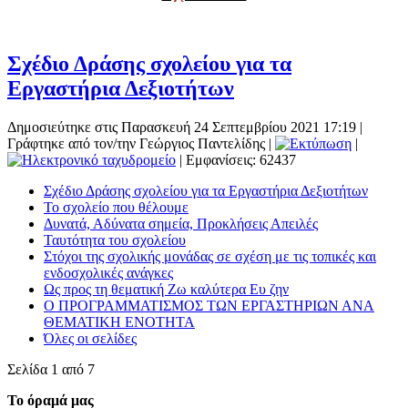
Σχέδιο Δράσης σχολείου για τα
Εργαστήρια Δεξιοτήτων
Δημοσιεύτηκε στις Παρασκευή 24 Σεπτεμβρίου 2021 17:19
|
Γράφτηκε από τον/την Γεώργιος Παντελίδης
|
|
| Εμφανίσεις: 62437
Σχέδιο Δράσης σχολείου για τα Εργαστήρια Δεξιοτήτων
Το σχολείο που θέλουμε
Δυνατά, Αδύνατα σημεία, Προκλήσεις Απειλές
Ταυτότητα του σχολείου
Στόχοι της σχολικής μονάδας σε σχέση με τις τοπικές και
ενδοσχολικές ανάγκες
Ως προς τη θεματική Ζω καλύτερα Ευ ζην
Ο ΠΡΟΓΡΑΜΜΑΤΙΣΜΟΣ ΤΩΝ ΕΡΓΑΣΤΗΡΙΩΝ ΑΝΑ
ΘΕΜΑΤΙΚΗ ΕΝΟΤΗΤΑ
Όλες οι σελίδες
Σελίδα 1 από 7
Το όραμά μας