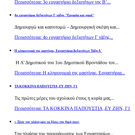
Περισσότερα: 3ο εργαστήριο δεξιοτήτων της Β’...
4ο εργαστήριο δεξιοτήτων Γ τάξης "Εργασία και χαρά"
Δημιουργώ και καινοτομώ – Δημιουργική σκέψη και...
Περισσότερα: 4ο εργαστήριο δεξιοτήτων Γ τάξης...
H κληρονομιά της μαστίχας, Εργαστήρια Δεξιοτήτων Τάξη Α΄
Η Α’ Δημοτικού του 1ου Δημοτικού Βροντάδου τον...
Περισσότερα: H κληρονομιά της μαστίχας, Εργαστήρια...
TA KOKKINA ΠΑΠΟΥΣΤΙΑ ,ΕΥ ΖΗΝ, Γ1
Τις πρώτες μέρες του σχολικού έτους η κυρία μας...
Περισσότερα: TA KOKKINA ΠΑΠΟΥΣΤΙΑ ,ΕΥ ΖΗΝ, Γ1
« Ξύσε την πλάτη μου να ξύσω την δική σου»
Στα πλαίσια του προγράμματος των Εργαστηρίων...