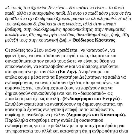
«Σκοπός του σχολείου δεν είναι – δεν πρέπει να είναι – το σοφό
παιδί, αλλά το ευτυχισμένο παιδί. Κι αυτό το παιδί μόνο μέσα σε ένα
δραστικό κι όχι σκυθρωπό σχολείο μπορεί να ολοκληρωθεί. Η αξία
του ανθρώπου δε βρίσκεται στις γνώσεις, αλλά στην ισχυρή
βούληση, στην ολοκληρωμένη προσωπικότητα, στην πνευματική
καλλιέργεια, στη δημιουργία πλούσιας συναισθηματικής, ζωής, στη
μέθεξή τους στην κοινωνική ζωή..»
Θεόδωρος Κάστανος
Οι πολίτες του 21ου αιώνα χρειάζεται , να κατανοούν , να
φροντίζουν, να αναπτύσσουν με υγιή τρόπο, σωματικά και
συναισθηματικά τον εαυτό τους ώστε να είναι σε θέση να
επικοινωνούν, να καταλαβαίνουν και να διαπραγματεύονται
ισορροπημένα με τον άλλο
(Ευ Ζην).
Αναμένουμε και
επιδιώκουμε μέσα από τα Εργαστήρια Δεξιοτήτων τα παιδιά να
ενδιαφέρονται, να αναπτύσσουν σχέσεις ισορροπημένες και
αρμονικές στις κοινότητες που ζουν, να παράγουν και να
δημιουργούν συναισθανόμενοι και το «διαφορετικό» ως
πρόκληση και όχι ως απειλή .
(Ενδιαφέρομαι και Ενεργώ)
.
Επιπλέον απαιτείται να αναπτύσσουν τη δημιουργικότητα, την
καινοτομία έχοντας ενεργητική επαφή με το απρόβλεπτο,
αμφίσημο, αναδυόμενο μέλλον
(Δημιουργώ και Καινοτομώ).
Παράλληλα στοχεύομε στην ανάδειξη ουσιαστικού
ενδιαφέροντος για το περιβάλλον με συμμετοχή και δράση για
την προστασία του αλλά και κατανόηση ότι η ανθρωπότητα είναι