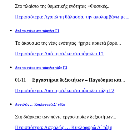
Στο πλαίσιο της θεματικής ενότητας «Φυσικές...
Περισσότερα: Αγαπώ τη θάλασσα, την απολαμβάνω με...
Από τη στέκα στο τάμπλετ Γ1
Το άκουσμα της νέας ενότητας ήχησε αρκετά βαρύ...
Περισσότερα: Από τη στέκα στο τάμπλετ Γ1
Απο τη στέκα στο τάμπλετ τάξη Γ2
01/11
Εργαστήρια δεξιοτήτων – Παγκόσμια και
...
Περισσότερα: Απο τη στέκα στο τάμπλετ τάξη Γ2
Ασφαλώς … Κυκλοφορώ Δ΄ τάξη
Στη διάρκεια των πέντε εργαστηρίων δεξιοτήτων...
Περισσότερα: Ασφαλώς … Κυκλοφορώ Δ΄ τάξη