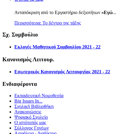
Ανταπόκριση από το Εργαστήριο δεξιοτήτων
«Εγώ
...
Περισσότερα: Το δέντρο της τάξης
Σχ. Συμβούλιο
Εκλογές Μαθητικού Συμβουλίου 2021 - 22
Κανονισμός Λειτουρ.
Εσωτερικός Κανονισμός Λειτουργίας 2021 - 22
Ενδιαφέροντα
Εκπαιδευτική Νομοθεσία
Big Issues In...
Σχολική Βιβλιοθήκη
Ανακοινώσεις
Ψηφιακό Σχολείο
Ο ιστότοπός μας
Σύλλογος Γονέων
Ασφάλεια - Διαδίκτυο