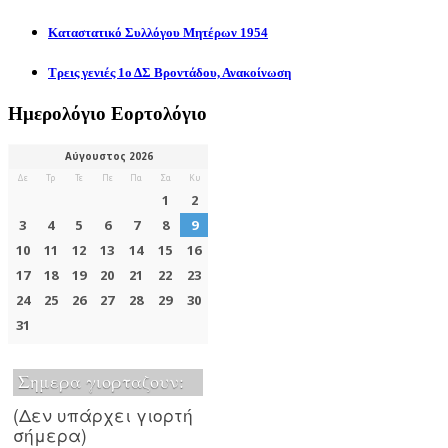
Καταστατικό Συλλόγου Μητέρων 1954
Τρεις γενιές 1ο ΔΣ Βροντάδου, Ανακοίνωση
Ημερολόγιο Εορτολόγιο