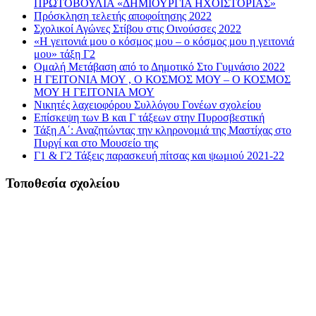
ΠΡΩΤΟΒΟΥΛΙΑ «ΔΗΜΙΟΥΡΓΙΑ ΗΧΟΪΣΤΟΡΙΑΣ»
Πρόσκληση τελετής αποφοίτησης 2022
Σχολικοί Αγώνες Στίβου στις Οινούσσες 2022
«Η γειτονιά μου ο κόσμος μου – ο κόσμος μου η γειτονιά
μου» τάξη Γ2
Ομαλή Μετάβαση από το Δημοτικό Στο Γυμνάσιο 2022
Η ΓΕΙΤΟΝΙΑ ΜΟΥ , Ο ΚΟΣΜΟΣ ΜΟΥ – Ο ΚΟΣΜΟΣ
ΜΟΥ Η ΓΕΙΤΟΝΙΑ ΜΟΥ
Νικητές λαχειοφόρου Συλλόγου Γονέων σχολείου
Επίσκεψη των Β και Γ τάξεων στην Πυροσβεστική
Τάξη Α΄: Αναζητώντας την κληρονομιά της Μαστίχας στο
Πυργί και στο Μουσείο της
Γ1 & Γ2 Τάξεις παρασκευή πίτσας και ψωμιού 2021-22
Τοποθεσία σχολείου