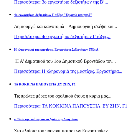
Περισσότερα: 3ο εργαστήριο δεξιοτήτων της Β’...
4ο εργαστήριο δεξιοτήτων Γ τάξης "Εργασία και χαρά"
Δημιουργώ και καινοτομώ – Δημιουργική σκέψη και...
Περισσότερα: 4ο εργαστήριο δεξιοτήτων Γ τάξης...
H κληρονομιά της μαστίχας, Εργαστήρια Δεξιοτήτων Τάξη Α΄
Η Α’ Δημοτικού του 1ου Δημοτικού Βροντάδου τον...
Περισσότερα: H κληρονομιά της μαστίχας, Εργαστήρια...
TA KOKKINA ΠΑΠΟΥΣΤΙΑ ,ΕΥ ΖΗΝ, Γ1
Τις πρώτες μέρες του σχολικού έτους η κυρία μας...
Περισσότερα: TA KOKKINA ΠΑΠΟΥΣΤΙΑ ,ΕΥ ΖΗΝ, Γ1
« Ξύσε την πλάτη μου να ξύσω την δική σου»
Στα πλαίσια του προγράμματος των Εργαστηρίων...