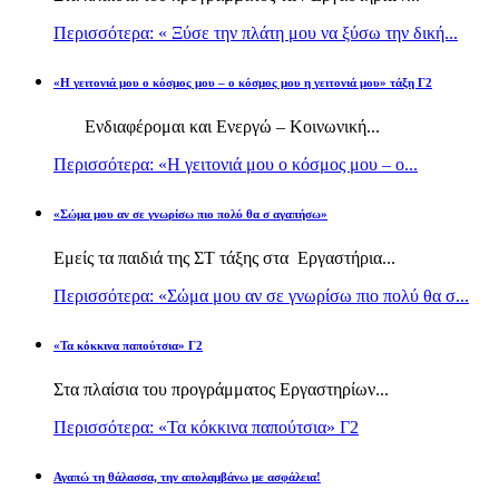
Περισσότερα: « Ξύσε την πλάτη μου να ξύσω την δική...
«Η γειτονιά μου ο κόσμος μου – ο κόσμος μου η γειτονιά μου» τάξη Γ2
Ενδιαφέρομαι και Ενεργώ – Κοινωνική...
Περισσότερα: «Η γειτονιά μου ο κόσμος μου – ο...
«Σώμα μου αν σε γνωρίσω πιο πολύ θα σ αγαπήσω»
Εμείς τα παιδιά της ΣΤ τάξης στα Εργαστήρια...
Περισσότερα: «Σώμα μου αν σε γνωρίσω πιο πολύ θα σ...
«Τα κόκκινα παπούτσια» Γ2
Στα πλαίσια του προγράμματος Εργαστηρίων...
Περισσότερα: «Τα κόκκινα παπούτσια» Γ2
Αγαπώ τη θάλασσα, την απολαμβάνω με ασφάλεια!