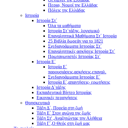
Περιφ, Νομοί της Ελλάδας
Πόλεις της Ελλάδας
Ιστορία
Ιστορία Στ΄
Όλα τα μαθήματα
Ιστορία Στ΄τάξης, λογισμικό
Επαναληπτικά Μαθήματα Στ΄ Ιστορία
25 Βιβλία δωρεάν για το 1821
Σχεδιαγράμματα Ιστορίας Στ΄
Επαναληπτικές ασκήσεις Ιστορία Στ΄
Πρωταγωνιστές Ιστορίας Στ΄
Ιστορία Ε΄
Ιστορία Ε΄
παρουσιάσεις,ασκήσεις,επαναλ.
Σχεδιαγράμματα Ιστορίας Ε΄
Ιστορία Ε΄,απαντήσεις- ερωτήσεις
Ιστορία Δ΄τάξης
Εκπαιδευτικά Βίντεο Ιστορίας
Εικονικές περιηγήσεις
Θρησκευτικά
Τάξη Δ΄, Πορεία στη ζωή
Τάξη Ε΄ Στον αγώνα της ζωής
Τάξη Στ' ,Αναζητώντας την Αλήθεια
Τάξη Γ΄,Ο Θεός στη ζωή μας