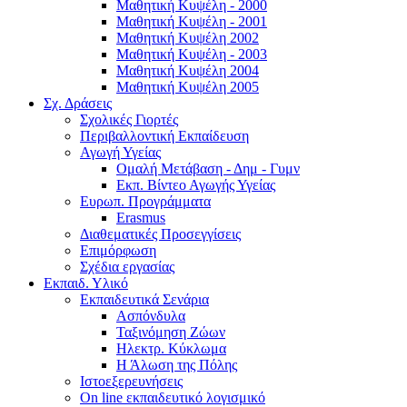
Μαθητική Κυψέλη - 2000
Μαθητική Κυψέλη - 2001
Μαθητική Κυψέλη 2002
Μαθητική Κυψέλη - 2003
Μαθητική Κυψέλη 2004
Μαθητική Κυψέλη 2005
Σχ. Δράσεις
Σχολικές Γιορτές
Περιβαλλοντική Εκπαίδευση
Αγωγή Υγείας
Ομαλή Μετάβαση - Δημ - Γυμν
Εκπ. Βίντεο Αγωγής Υγείας
Ευρωπ. Προγράμματα
Erasmus
Διαθεματικές Προσεγγίσεις
Επιμόρφωση
Σχέδια εργασίας
Εκπαιδ. Υλικό
Εκπαιδευτικά Σενάρια
Ασπόνδυλα
Ταξινόμηση Ζώων
Ηλεκτρ. Κύκλωμα
Η Άλωση της Πόλης
Ιστοεξερευνήσεις
On line εκπαιδευτικό λογισμικό