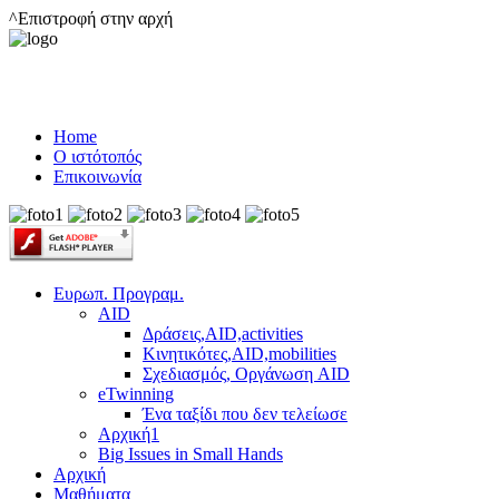
^Επιστροφή στην αρχή
Home
Ο ιστότοπός
Επικοινωνία
Ευρωπ. Προγραμ.
AID
Δράσεις,AID,activities
Κινητικότες,AID,mobilities
Σχεδιασμός, Οργάνωση AID
eTwinning
Ένα ταξίδι που δεν τελείωσε
Αρχική1
Big Issues in Small Hands
Αρχική
Μαθήματα