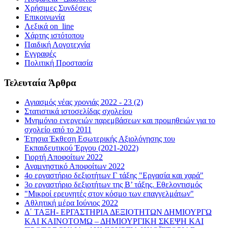
Χρήσιμες Συνδέσεις
Επικοινωνία
Λεξικά on_line
Χάρτης ιστότοπου
Παιδική Λογοτεχνία
Εγγραφές
Πολιτική Προστασία
Τελευταία Άρθρα
Αγιασμός νέας χρονιάς 2022 - 23 (2)
Στατιστικά ιστοσελίδας σχολείου
Μνημόνιο ενεργειών παρεμβάσεων και προμηθειών για το
σχολείο από το 2011
Έτησια Έκθεση Εσωτερικής Αξιολόγησης του
Εκπαιδευτικού Έργου (2021-2022)
Γιορτή Αποφοίτων 2022
Αναμνηστικό Αποφοίτων 2022
4ο εργαστήριο δεξιοτήτων Γ τάξης "Εργασία και χαρά"
3ο εργαστήριο δεξιοτήτων της Β’ τάξης. Εθελοντισμός
"Μικροί ερευνητές στον κόσμο των επαγγελμάτων"
Αθλητική μέρα Ιούνιος 2022
Δ΄ ΤΑΞΗ- ΕΡΓΑΣΤΗΡΙΑ ΔΕΞΙΟΤΗΤΩΝ ΔΗΜΙΟΥΡΓΩ
ΚΑΙ ΚΑΙΝΟΤΟΜΩ – ΔΗΜΙΟΥΡΓΙΚΗ ΣΚΕΨΗ ΚΑΙ