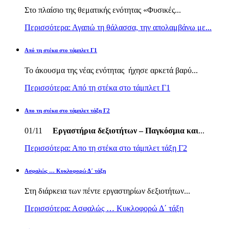
Στο πλαίσιο της θεματικής ενότητας «Φυσικές...
Περισσότερα: Αγαπώ τη θάλασσα, την απολαμβάνω με...
Από τη στέκα στο τάμπλετ Γ1
Το άκουσμα της νέας ενότητας ήχησε αρκετά βαρύ...
Περισσότερα: Από τη στέκα στο τάμπλετ Γ1
Απο τη στέκα στο τάμπλετ τάξη Γ2
01/11
Εργαστήρια δεξιοτήτων – Παγκόσμια και
...
Περισσότερα: Απο τη στέκα στο τάμπλετ τάξη Γ2
Ασφαλώς … Κυκλοφορώ Δ΄ τάξη
Στη διάρκεια των πέντε εργαστηρίων δεξιοτήτων...
Περισσότερα: Ασφαλώς … Κυκλοφορώ Δ΄ τάξη