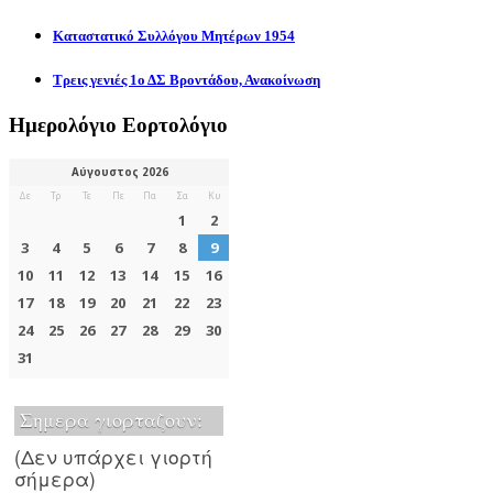
Καταστατικό Συλλόγου Μητέρων 1954
Τρεις γενιές 1ο ΔΣ Βροντάδου, Ανακοίνωση
Ημερολόγιο Εορτολόγιο