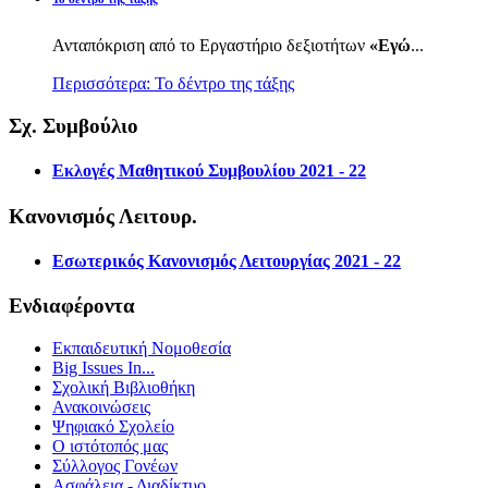
Ανταπόκριση από το Εργαστήριο δεξιοτήτων
«Εγώ
...
Περισσότερα: Το δέντρο της τάξης
Σχ. Συμβούλιο
Εκλογές Μαθητικού Συμβουλίου 2021 - 22
Κανονισμός Λειτουρ.
Εσωτερικός Κανονισμός Λειτουργίας 2021 - 22
Ενδιαφέροντα
Εκπαιδευτική Νομοθεσία
Big Issues In...
Σχολική Βιβλιοθήκη
Ανακοινώσεις
Ψηφιακό Σχολείο
Ο ιστότοπός μας
Σύλλογος Γονέων
Ασφάλεια - Διαδίκτυο