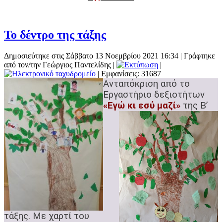
Το δέντρο της τάξης
Δημοσιεύτηκε στις Σάββατο 13 Νοεμβρίου 2021 16:34
|
Γράφτηκε
από τον/την Γεώργιος Παντελίδης
|
|
| Εμφανίσεις: 31687
Ανταπόκριση από το
Εργαστήριο δεξιοτήτων
«Εγώ κι εσύ μ
αζί»
της Β’
τάξης.
Με χαρτί του