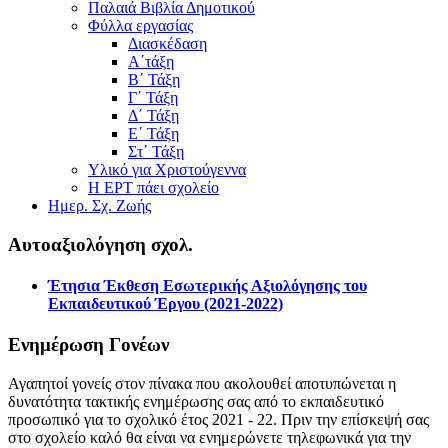
Παλαιά Βιβλία Δημοτικού
Φύλλα εργασίας
Διασκέδαση
Α΄τάξη
Β΄ Τάξη
Γ΄ Τάξη
Δ΄ Τάξη
Ε΄ Τάξη
Στ΄ Τάξη
Υλικό για Χριστούγεννα
Η ΕΡΤ πάει σχολείο
Ημερ. Σχ. Ζωής
Αυτοαξιολόγηση σχολ.
Έτησια Έκθεση Εσωτερικής Αξιολόγησης του
Εκπαιδευτικού Έργου (2021-2022)
Ενημέρωση Γονέων
Αγαπητοί γονείς στον πίνακα που ακολουθεί αποτυπώνεται η
δυνατότητα τακτικής ενημέρωσης σας από το εκπαιδευτικό
προσωπικό για το σχολικό έτος 2021 - 22. Πριν την επίσκεψή σας
στο σχολείο καλό θα είναι να ενημερώνετε τηλεφωνικά για την