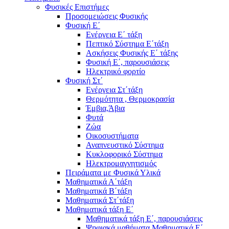
Φυσικές Επιστήμες
Προσομειώσεις Φυσικής
Φυσική Ε΄
Ενέργεια Ε΄ τάξη
Πεπτικό Σύστημα Ε΄τάξη
Ασκήσεις Φυσικής Ε΄ τάξης
Φυσική Ε΄, παρουσιάσεις
Ηλεκτρικό φορτίο
Φυσική Στ΄
Ενέργεια Στ΄τάξη
Θερμότητα , Θερμοκρασία
Έμβια,Άβια
Φυτά
Ζώα
Οικοσυστήματα
Αναπνευστικό Σύστημα
Κυκλοφορικό Σύστημα
Ηλεκτρομαγνητισμός
Πειράματα με Φυσικά Υλικά
Μαθηματικά Α΄τάξη
Μαθηματικά Β΄τάξη
Μαθηματικά Στ΄τάξη
Μαθηματικά τάξη Ε΄
Μαθηματικά τάξη Ε΄, παρουσιάσεις
Ψηφιακά μαθήματα Μαθηματικά Ε΄