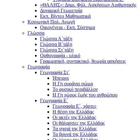
«ΘΑΛΗΣ»: Δημι. Φύλ. Ασκήσεων Αριθμητικής
Δυναμική Γεωμετρία
Εκπ. Βίντεο Μαθηματικά
Κοινωνική Πολ. Αγωγή
Οικογένεια - Εκπ. Σύστημα
Γλώσσα
Γλώσσα Α΄τάξη
Γλώσσα Β΄τάξη
Γλώσσα Στ΄τάξη
Ορθογραφία - υλικό
Γραμματική, συντακτικό, θεωρία ασκήσεις
Γεωγραφία
Γεωγραφία Στ΄
Ήπειροι
Η Γη ουράνιο σώμα
Το φυσικό περιβάλλον
Η Γη χώρος ζωής του ανθρώπου
Γεωγραφία Ε΄
Γεωγραφία Ε΄, χάρτες
Η θέση της Ελλάδας
Οι ακτές της Ελλάδας
Οι θάλασσες της Ελλάδας
Τα νησιά της Ελλάδας
Τα βουνά της Ελλάδας
Οι λίμνες της Ελλάδας