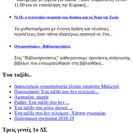
11:00 και σε επανάληψη την Κυριακή...
Νι Πι, ο τελευταίος πειρατής του Αιγαίου και το Νερό της Ζωής
Τα μυθιστορήματα με έντονη δράση και πλούσιες
περιπέτειες ήταν πάντα ιδιαιτέρως αγαπητά σε ένα...
Ονειροφύλακες - Βιβλιοπροτάσεις
Στις "Βιβλιοπροτάσεις" καθιερώνουμε προτάσεις ανάγνωσης
βιβλίων που ενσωματώθηκαν στη βιβλιοθήκη...
Ένα ταξίδι..
Διαγωνισμός ονοματοδοσία πλοίου ναυαγίου Μαζωτού
Παρουσίαση: Ένα ταξίδι που δεν τελείωσε...
Αμφορέας, puzzle
Padlet- Ένα ταξίδι που δεν ...
Ένα ταξίδι που μόλις άρχισε ...
Ένα ταξίδι που δεν τελείωσε, Χάρτης γνωριμίας
Πρόγραμμα etwinning 2018-19
Τρεις γενιές 1ο ΔΣ