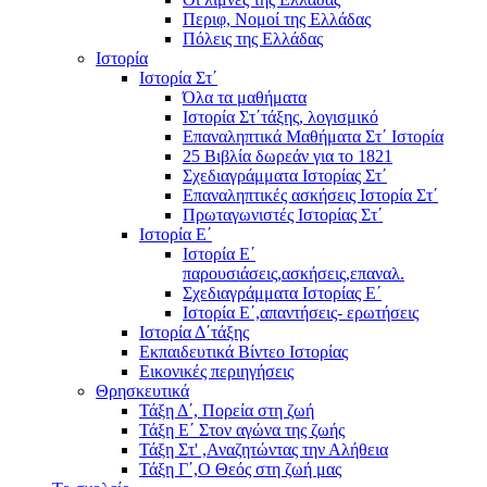
Περιφ, Νομοί της Ελλάδας
Πόλεις της Ελλάδας
Ιστορία
Ιστορία Στ΄
Όλα τα μαθήματα
Ιστορία Στ΄τάξης, λογισμικό
Επαναληπτικά Μαθήματα Στ΄ Ιστορία
25 Βιβλία δωρεάν για το 1821
Σχεδιαγράμματα Ιστορίας Στ΄
Επαναληπτικές ασκήσεις Ιστορία Στ΄
Πρωταγωνιστές Ιστορίας Στ΄
Ιστορία Ε΄
Ιστορία Ε΄
παρουσιάσεις,ασκήσεις,επαναλ.
Σχεδιαγράμματα Ιστορίας Ε΄
Ιστορία Ε΄,απαντήσεις- ερωτήσεις
Ιστορία Δ΄τάξης
Εκπαιδευτικά Βίντεο Ιστορίας
Εικονικές περιηγήσεις
Θρησκευτικά
Τάξη Δ΄, Πορεία στη ζωή
Τάξη Ε΄ Στον αγώνα της ζωής
Τάξη Στ' ,Αναζητώντας την Αλήθεια
Τάξη Γ΄,Ο Θεός στη ζωή μας