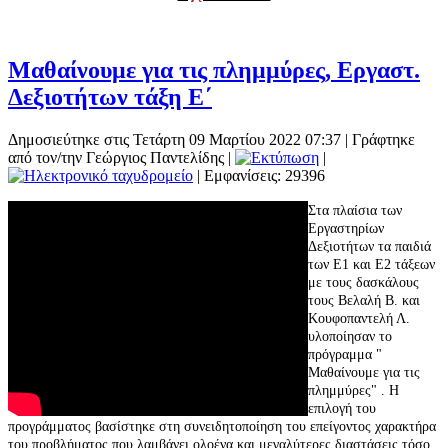
Μαθαίνουμε για τις πλημμύρες, Εργαστ.
Δεξιοτήτων τάξη Ε΄
Δημοσιεύτηκε στις Τετάρτη 09 Μαρτίου 2022 07:37
|
Γράφτηκε
από τον/την Γεώργιος Παντελίδης
|
|
| Εμφανίσεις: 29396
Στα πλαίσια των
Εργαστηρίων
Δεξιοτήτων τα παιδιά
των Ε1 και Ε2 τάξεων
με τους δασκάλους
τους Βελαλή Β. και
Κουφοπαντελή Λ.
υλοποίησαν το
πρόγραμμα "
Μαθαίνουμε για τις
πλημμύρες" . Η
επιλογή του
προγράμματος βασίστηκε στη συνειδητοποίηση του επείγοντος χαρακτήρα
του προβλήματος που λαμβάνει ολοένα και μεγαλύτερες διαστάσεις τόσο