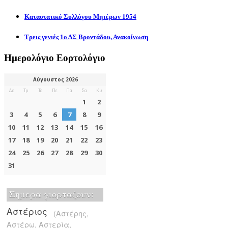
Καταστατικό Συλλόγου Μητέρων 1954
Τρεις γενιές 1ο ΔΣ Βροντάδου, Ανακοίνωση
Ημερολόγιο Εορτολόγιο