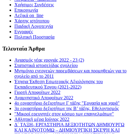
Χρήσιμες Συνδέσεις
Επικοινωνία
Λεξικά on_line
Χάρτης ιστότοπου
Παιδική Λογοτεχνία
Εγγραφές
Πολιτική Προστασία
Τελευταία Άρθρα
Αγιασμός νέας χρονιάς 2022 - 23 (2)
Στατιστικά ιστοσελίδας σχολείου
Μνημόνιο ενεργειών παρεμβάσεων και προμηθειών για το
σχολείο από το 2011
Έτησια Έκθεση Εσωτερικής Αξιολόγησης του
Εκπαιδευτικού Έργου (2021-2022)
Γιορτή Αποφοίτων 2022
Αναμνηστικό Αποφοίτων 2022
4ο εργαστήριο δεξιοτήτων Γ τάξης "Εργασία και χαρά"
3ο εργαστήριο δεξιοτήτων της Β’ τάξης. Εθελοντισμός
"Μικροί ερευνητές στον κόσμο των επαγγελμάτων"
Αθλητική μέρα Ιούνιος 2022
Δ΄ ΤΑΞΗ- ΕΡΓΑΣΤΗΡΙΑ ΔΕΞΙΟΤΗΤΩΝ ΔΗΜΙΟΥΡΓΩ
ΚΑΙ ΚΑΙΝΟΤΟΜΩ – ΔΗΜΙΟΥΡΓΙΚΗ ΣΚΕΨΗ ΚΑΙ