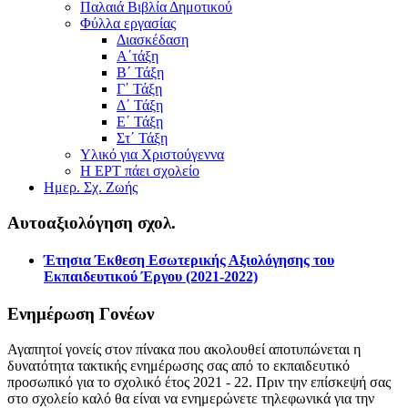
Παλαιά Βιβλία Δημοτικού
Φύλλα εργασίας
Διασκέδαση
Α΄τάξη
Β΄ Τάξη
Γ΄ Τάξη
Δ΄ Τάξη
Ε΄ Τάξη
Στ΄ Τάξη
Υλικό για Χριστούγεννα
Η ΕΡΤ πάει σχολείο
Ημερ. Σχ. Ζωής
Αυτοαξιολόγηση σχολ.
Έτησια Έκθεση Εσωτερικής Αξιολόγησης του
Εκπαιδευτικού Έργου (2021-2022)
Ενημέρωση Γονέων
Αγαπητοί γονείς στον πίνακα που ακολουθεί αποτυπώνεται η
δυνατότητα τακτικής ενημέρωσης σας από το εκπαιδευτικό
προσωπικό για το σχολικό έτος 2021 - 22. Πριν την επίσκεψή σας
στο σχολείο καλό θα είναι να ενημερώνετε τηλεφωνικά για την