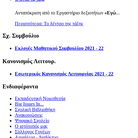
Ανταπόκριση από το Εργαστήριο δεξιοτήτων
«Εγώ
...
Περισσότερα: Το δέντρο της τάξης
Σχ. Συμβούλιο
Εκλογές Μαθητικού Συμβουλίου 2021 - 22
Κανονισμός Λειτουρ.
Εσωτερικός Κανονισμός Λειτουργίας 2021 - 22
Ενδιαφέροντα
Εκπαιδευτική Νομοθεσία
Big Issues In...
Σχολική Βιβλιοθήκη
Ανακοινώσεις
Ψηφιακό Σχολείο
Ο ιστότοπός μας
Σύλλογος Γονέων
Ασφάλεια - Διαδίκτυο