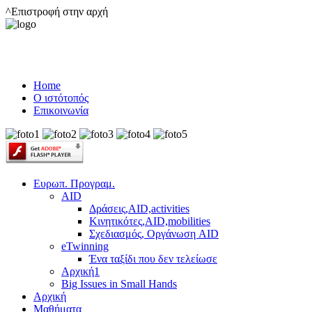
^Επιστροφή στην αρχή
Home
Ο ιστότοπός
Επικοινωνία
Ευρωπ. Προγραμ.
AID
Δράσεις,AID,activities
Κινητικότες,AID,mobilities
Σχεδιασμός, Οργάνωση AID
eTwinning
Ένα ταξίδι που δεν τελείωσε
Αρχική1
Big Issues in Small Hands
Αρχική
Μαθήματα