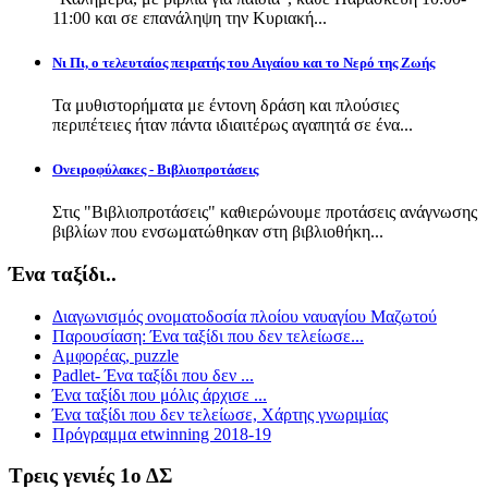
11:00 και σε επανάληψη την Κυριακή...
Νι Πι, ο τελευταίος πειρατής του Αιγαίου και το Νερό της Ζωής
Τα μυθιστορήματα με έντονη δράση και πλούσιες
περιπέτειες ήταν πάντα ιδιαιτέρως αγαπητά σε ένα...
Ονειροφύλακες - Βιβλιοπροτάσεις
Στις "Βιβλιοπροτάσεις" καθιερώνουμε προτάσεις ανάγνωσης
βιβλίων που ενσωματώθηκαν στη βιβλιοθήκη...
Ένα ταξίδι..
Διαγωνισμός ονοματοδοσία πλοίου ναυαγίου Μαζωτού
Παρουσίαση: Ένα ταξίδι που δεν τελείωσε...
Αμφορέας, puzzle
Padlet- Ένα ταξίδι που δεν ...
Ένα ταξίδι που μόλις άρχισε ...
Ένα ταξίδι που δεν τελείωσε, Χάρτης γνωριμίας
Πρόγραμμα etwinning 2018-19
Τρεις γενιές 1ο ΔΣ