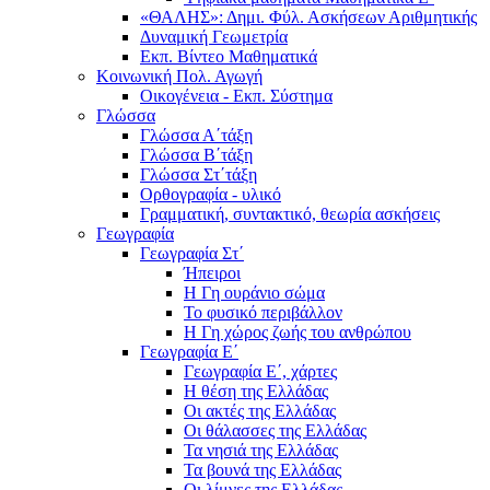
«ΘΑΛΗΣ»: Δημι. Φύλ. Ασκήσεων Αριθμητικής
Δυναμική Γεωμετρία
Εκπ. Βίντεο Μαθηματικά
Κοινωνική Πολ. Αγωγή
Οικογένεια - Εκπ. Σύστημα
Γλώσσα
Γλώσσα Α΄τάξη
Γλώσσα Β΄τάξη
Γλώσσα Στ΄τάξη
Ορθογραφία - υλικό
Γραμματική, συντακτικό, θεωρία ασκήσεις
Γεωγραφία
Γεωγραφία Στ΄
Ήπειροι
Η Γη ουράνιο σώμα
Το φυσικό περιβάλλον
Η Γη χώρος ζωής του ανθρώπου
Γεωγραφία Ε΄
Γεωγραφία Ε΄, χάρτες
Η θέση της Ελλάδας
Οι ακτές της Ελλάδας
Οι θάλασσες της Ελλάδας
Τα νησιά της Ελλάδας
Τα βουνά της Ελλάδας
Οι λίμνες της Ελλάδας