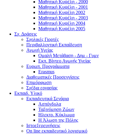
Μαθητική Κυψέλη - 2000
Μαθητική Κυψέλη - 2001
Μαθητική Κυψέλη 2002
Μαθητική Κυψέλη - 2003
Μαθητική Κυψέλη 2004
Μαθητική Κυψέλη 2005
Σχ. Δράσεις
Σχολικές Γιορτές
Περιβαλλοντική Εκπαίδευση
Αγωγή Υγείας
Ομαλή Μετάβαση - Δημ - Γυμν
Εκπ. Βίντεο Αγωγής Υγείας
Ευρωπ. Προγράμματα
Erasmus
Διαθεματικές Προσεγγίσεις
Επιμόρφωση
Σχέδια εργασίας
Εκπαιδ. Υλικό
Εκπαιδευτικά Σενάρια
Ασπόνδυλα
Ταξινόμηση Ζώων
Ηλεκτρ. Κύκλωμα
Η Άλωση της Πόλης
Ιστοεξερευνήσεις
On line εκπαιδευτικό λογισμικό