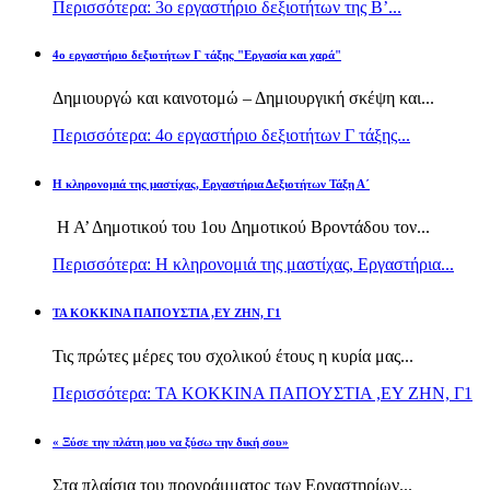
Περισσότερα: 3ο εργαστήριο δεξιοτήτων της Β’...
4ο εργαστήριο δεξιοτήτων Γ τάξης "Εργασία και χαρά"
Δημιουργώ και καινοτομώ – Δημιουργική σκέψη και...
Περισσότερα: 4ο εργαστήριο δεξιοτήτων Γ τάξης...
H κληρονομιά της μαστίχας, Εργαστήρια Δεξιοτήτων Τάξη Α΄
Η Α’ Δημοτικού του 1ου Δημοτικού Βροντάδου τον...
Περισσότερα: H κληρονομιά της μαστίχας, Εργαστήρια...
TA KOKKINA ΠΑΠΟΥΣΤΙΑ ,ΕΥ ΖΗΝ, Γ1
Τις πρώτες μέρες του σχολικού έτους η κυρία μας...
Περισσότερα: TA KOKKINA ΠΑΠΟΥΣΤΙΑ ,ΕΥ ΖΗΝ, Γ1
« Ξύσε την πλάτη μου να ξύσω την δική σου»
Στα πλαίσια του προγράμματος των Εργαστηρίων...