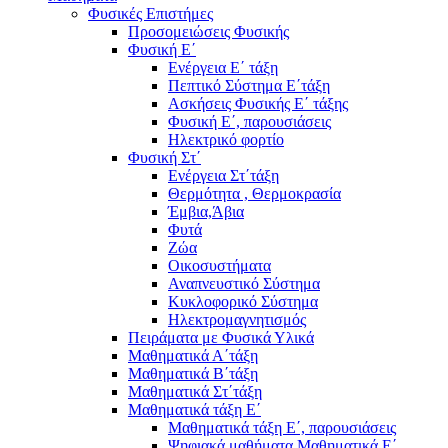
Φυσικές Επιστήμες
Προσομειώσεις Φυσικής
Φυσική Ε΄
Ενέργεια Ε΄ τάξη
Πεπτικό Σύστημα Ε΄τάξη
Ασκήσεις Φυσικής Ε΄ τάξης
Φυσική Ε΄, παρουσιάσεις
Ηλεκτρικό φορτίο
Φυσική Στ΄
Ενέργεια Στ΄τάξη
Θερμότητα , Θερμοκρασία
Έμβια,Άβια
Φυτά
Ζώα
Οικοσυστήματα
Αναπνευστικό Σύστημα
Κυκλοφορικό Σύστημα
Ηλεκτρομαγνητισμός
Πειράματα με Φυσικά Υλικά
Μαθηματικά Α΄τάξη
Μαθηματικά Β΄τάξη
Μαθηματικά Στ΄τάξη
Μαθηματικά τάξη Ε΄
Μαθηματικά τάξη Ε΄, παρουσιάσεις
Ψηφιακά μαθήματα Μαθηματικά Ε΄