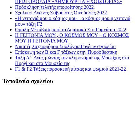
ΠΡΩΤΟΒΟΥΛΙΑ «ΔΗΜΙΟΥΡΓΙΑ ΗΧΟΪΣΤΟΡΙΑΣ»
Πρόσκληση τελετής αποφοίτησης 2022
Σχολικοί Αγώνες Στίβου στις Οινούσσες 2022
«Η γειτονιά μου ο κόσμος μου – ο κόσμος μου η γειτονιά
μου» τάξη Γ2
Ομαλή Μετάβαση από το Δημοτικό Στο Γυμνάσιο 2022
Η ΓΕΙΤΟΝΙΑ ΜΟΥ , Ο ΚΟΣΜΟΣ ΜΟΥ – Ο ΚΟΣΜΟΣ
ΜΟΥ Η ΓΕΙΤΟΝΙΑ ΜΟΥ
Νικητές λαχειοφόρου Συλλόγου Γονέων σχολείου
Επίσκεψη των Β και Γ τάξεων στην Πυροσβεστική
Τάξη Α΄: Αναζητώντας την κληρονομιά της Μαστίχας στο
Πυργί και στο Μουσείο της
Γ1 & Γ2 Τάξεις παρασκευή πίτσας και ψωμιού 2021-22
Τοποθεσία σχολείου