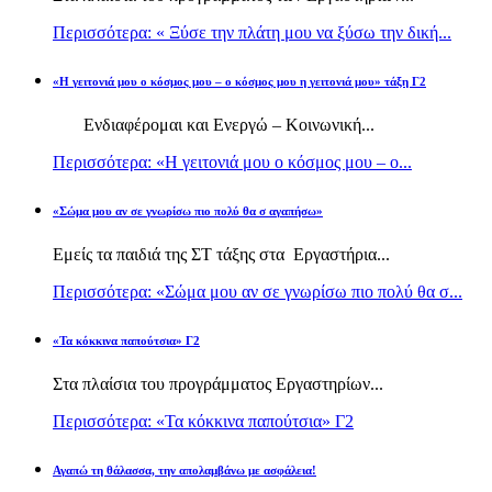
Περισσότερα: « Ξύσε την πλάτη μου να ξύσω την δική...
«Η γειτονιά μου ο κόσμος μου – ο κόσμος μου η γειτονιά μου» τάξη Γ2
Ενδιαφέρομαι και Ενεργώ – Κοινωνική...
Περισσότερα: «Η γειτονιά μου ο κόσμος μου – ο...
«Σώμα μου αν σε γνωρίσω πιο πολύ θα σ αγαπήσω»
Εμείς τα παιδιά της ΣΤ τάξης στα Εργαστήρια...
Περισσότερα: «Σώμα μου αν σε γνωρίσω πιο πολύ θα σ...
«Τα κόκκινα παπούτσια» Γ2
Στα πλαίσια του προγράμματος Εργαστηρίων...
Περισσότερα: «Τα κόκκινα παπούτσια» Γ2
Αγαπώ τη θάλασσα, την απολαμβάνω με ασφάλεια!