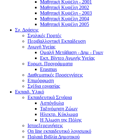
Μαθητική Κυψέλη - 2001
Μαθητική Κυψέλη 2002
Μαθητική Κυψέλη - 2003
Μαθητική Κυψέλη 2004
Μαθητική Κυψέλη 2005
Σχ. Δράσεις
Σχολικές Γιορτές
Περιβαλλοντική Εκπαίδευση
Αγωγή Υγείας
Ομαλή Μετάβαση - Δημ - Γυμν
Εκπ. Βίντεο Αγωγής Υγείας
Ευρωπ. Προγράμματα
Erasmus
Διαθεματικές Προσεγγίσεις
Επιμόρφωση
Σχέδια εργασίας
Εκπαιδ. Υλικό
Εκπαιδευτικά Σενάρια
Ασπόνδυλα
Ταξινόμηση Ζώων
Ηλεκτρ. Κύκλωμα
Η Άλωση της Πόλης
Ιστοεξερευνήσεις
On line εκπαιδευτικό λογισμικό
Παλαιά Βιβλία Δημοτικού