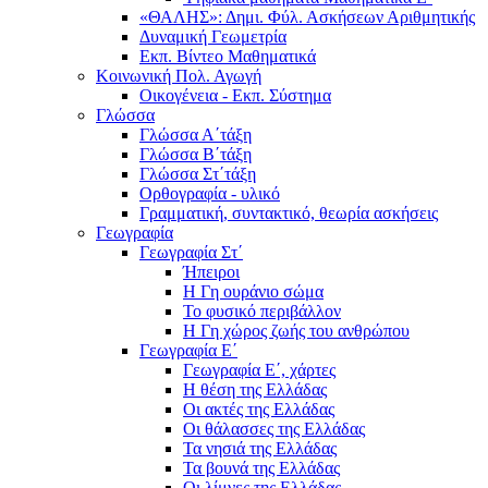
«ΘΑΛΗΣ»: Δημι. Φύλ. Ασκήσεων Αριθμητικής
Δυναμική Γεωμετρία
Εκπ. Βίντεο Μαθηματικά
Κοινωνική Πολ. Αγωγή
Οικογένεια - Εκπ. Σύστημα
Γλώσσα
Γλώσσα Α΄τάξη
Γλώσσα Β΄τάξη
Γλώσσα Στ΄τάξη
Ορθογραφία - υλικό
Γραμματική, συντακτικό, θεωρία ασκήσεις
Γεωγραφία
Γεωγραφία Στ΄
Ήπειροι
Η Γη ουράνιο σώμα
Το φυσικό περιβάλλον
Η Γη χώρος ζωής του ανθρώπου
Γεωγραφία Ε΄
Γεωγραφία Ε΄, χάρτες
Η θέση της Ελλάδας
Οι ακτές της Ελλάδας
Οι θάλασσες της Ελλάδας
Τα νησιά της Ελλάδας
Τα βουνά της Ελλάδας
Οι λίμνες της Ελλάδας