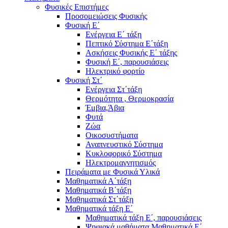
Φυσικές Επιστήμες
Προσομειώσεις Φυσικής
Φυσική Ε΄
Ενέργεια Ε΄ τάξη
Πεπτικό Σύστημα Ε΄τάξη
Ασκήσεις Φυσικής Ε΄ τάξης
Φυσική Ε΄, παρουσιάσεις
Ηλεκτρικό φορτίο
Φυσική Στ΄
Ενέργεια Στ΄τάξη
Θερμότητα , Θερμοκρασία
Έμβια,Άβια
Φυτά
Ζώα
Οικοσυστήματα
Αναπνευστικό Σύστημα
Κυκλοφορικό Σύστημα
Ηλεκτρομαγνητισμός
Πειράματα με Φυσικά Υλικά
Μαθηματικά Α΄τάξη
Μαθηματικά Β΄τάξη
Μαθηματικά Στ΄τάξη
Μαθηματικά τάξη Ε΄
Μαθηματικά τάξη Ε΄, παρουσιάσεις
Ψηφιακά μαθήματα Μαθηματικά Ε΄