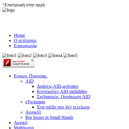
^Επιστροφή στην αρχή
Home
Ο ιστότοπός
Επικοινωνία
Ευρωπ. Προγραμ.
AID
Δράσεις,AID,activities
Κινητικότες,AID,mobilities
Σχεδιασμός, Οργάνωση AID
eTwinning
Ένα ταξίδι που δεν τελείωσε
Αρχική1
Big Issues in Small Hands
Αρχική
Μαθήματα