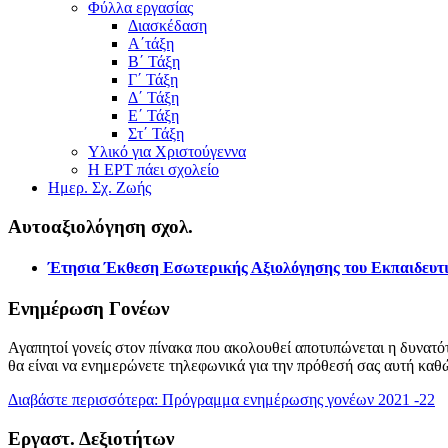
Φύλλα εργασίας
Διασκέδαση
Α΄τάξη
Β΄ Τάξη
Γ΄ Τάξη
Δ΄ Τάξη
Ε΄ Τάξη
Στ΄ Τάξη
Υλικό για Χριστούγεννα
Η ΕΡΤ πάει σχολείο
Ημερ. Σχ. Ζωής
Αυτοαξιολόγηση σχολ.
Έτησια Έκθεση Εσωτερικής Αξιολόγησης του Εκπαιδευτι
Ενημέρωση Γονέων
Αγαπητοί γονείς στον πίνακα που ακολουθεί αποτυπώνεται η δυνατότ
θα είναι να ενημερώνετε τηλεφωνικά για την πρόθεσή σας αυτή καθ
Διαβάστε περισσότερα: Πρόγραμμα ενημέρωσης γονέων 2021 -22
Εργαστ. Δεξιοτήτων