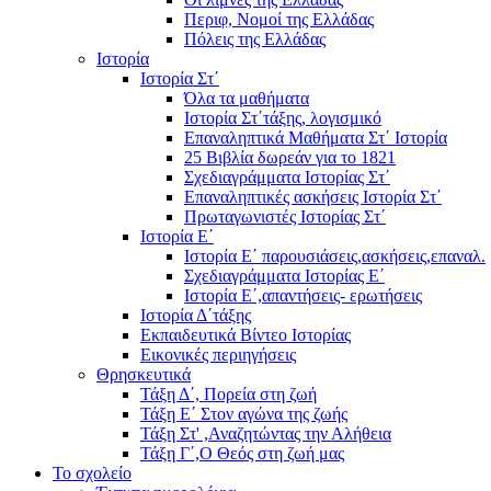
Περιφ, Νομοί της Ελλάδας
Πόλεις της Ελλάδας
Ιστορία
Ιστορία Στ΄
Όλα τα μαθήματα
Ιστορία Στ΄τάξης, λογισμικό
Επαναληπτικά Μαθήματα Στ΄ Ιστορία
25 Βιβλία δωρεάν για το 1821
Σχεδιαγράμματα Ιστορίας Στ΄
Επαναληπτικές ασκήσεις Ιστορία Στ΄
Πρωταγωνιστές Ιστορίας Στ΄
Ιστορία Ε΄
Ιστορία Ε΄ παρουσιάσεις,ασκήσεις,επαναλ.
Σχεδιαγράμματα Ιστορίας Ε΄
Ιστορία Ε΄,απαντήσεις- ερωτήσεις
Ιστορία Δ΄τάξης
Εκπαιδευτικά Βίντεο Ιστορίας
Εικονικές περιηγήσεις
Θρησκευτικά
Τάξη Δ΄, Πορεία στη ζωή
Τάξη Ε΄ Στον αγώνα της ζωής
Τάξη Στ' ,Αναζητώντας την Αλήθεια
Τάξη Γ΄,Ο Θεός στη ζωή μας
Το σχολείο