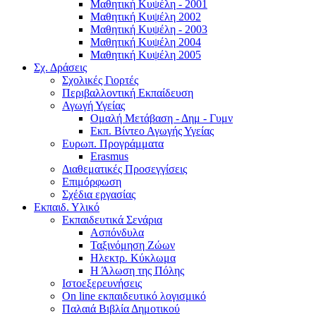
Μαθητική Κυψέλη - 2001
Μαθητική Κυψέλη 2002
Μαθητική Κυψέλη - 2003
Μαθητική Κυψέλη 2004
Μαθητική Κυψέλη 2005
Σχ. Δράσεις
Σχολικές Γιορτές
Περιβαλλοντική Εκπαίδευση
Αγωγή Υγείας
Ομαλή Μετάβαση - Δημ - Γυμν
Εκπ. Βίντεο Αγωγής Υγείας
Ευρωπ. Προγράμματα
Erasmus
Διαθεματικές Προσεγγίσεις
Επιμόρφωση
Σχέδια εργασίας
Εκπαιδ. Υλικό
Εκπαιδευτικά Σενάρια
Ασπόνδυλα
Ταξινόμηση Ζώων
Ηλεκτρ. Κύκλωμα
Η Άλωση της Πόλης
Ιστοεξερευνήσεις
On line εκπαιδευτικό λογισμικό
Παλαιά Βιβλία Δημοτικού