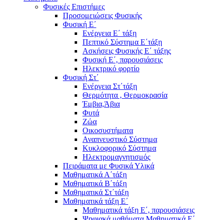
Φυσικές Επιστήμες
Προσομειώσεις Φυσικής
Φυσική Ε΄
Ενέργεια Ε΄ τάξη
Πεπτικό Σύστημα Ε΄τάξη
Ασκήσεις Φυσικής Ε΄ τάξης
Φυσική Ε΄, παρουσιάσεις
Ηλεκτρικό φορτίο
Φυσική Στ΄
Ενέργεια Στ΄τάξη
Θερμότητα , Θερμοκρασία
Έμβια,Άβια
Φυτά
Ζώα
Οικοσυστήματα
Αναπνευστικό Σύστημα
Κυκλοφορικό Σύστημα
Ηλεκτρομαγνητισμός
Πειράματα με Φυσικά Υλικά
Μαθηματικά Α΄τάξη
Μαθηματικά Β΄τάξη
Μαθηματικά Στ΄τάξη
Μαθηματικά τάξη Ε΄
Μαθηματικά τάξη Ε΄, παρουσιάσεις
Ψηφιακά μαθήματα Μαθηματικά Ε΄