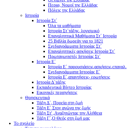
Περιφ, Νομοί της Ελλάδας
Πόλεις της Ελλάδας
Ιστορία
Ιστορία Στ΄
Όλα τα μαθήματα
Ιστορία Στ΄τάξης, λογισμικό
Επαναληπτικά Μαθήματα Στ΄ Ιστορία
25 Βιβλία δωρεάν για το 1821
Σχεδιαγράμματα Ιστορίας Στ΄
Επαναληπτικές ασκήσεις Ιστορία Στ΄
Πρωταγωνιστές Ιστορίας Στ΄
Ιστορία Ε΄
Ιστορία Ε΄ παρουσιάσεις,ασκήσεις,επαναλ.
Σχεδιαγράμματα Ιστορίας Ε΄
Ιστορία Ε΄,απαντήσεις- ερωτήσεις
Ιστορία Δ΄τάξης
Εκπαιδευτικά Βίντεο Ιστορίας
Εικονικές περιηγήσεις
Θρησκευτικά
Τάξη Δ΄, Πορεία στη ζωή
Τάξη Ε΄ Στον αγώνα της ζωής
Τάξη Στ' ,Αναζητώντας την Αλήθεια
Τάξη Γ΄,Ο Θεός στη ζωή μας
Το σχολείο