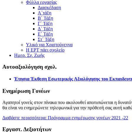
Φύλλα εργασίας
Διασκέδαση
Α΄τάξη
Β΄ Τάξη
Γ΄ Τάξη
Δ΄ Τάξη
Ε΄ Τάξη
Στ΄ Τάξη
Υλικό για Χριστούγεννα
Η ΕΡΤ πάει σχολείο
Ημερ. Σχ. Ζωής
Αυτοαξιολόγηση σχολ.
Έτησια Έκθεση Εσωτερικής Αξιολόγησης του Εκπαιδευτι
Ενημέρωση Γονέων
Αγαπητοί γονείς στον πίνακα που ακολουθεί αποτυπώνεται η δυνατότ
θα είναι να ενημερώνετε τηλεφωνικά για την πρόθεσή σας αυτή καθ
Διαβάστε περισσότερα: Πρόγραμμα ενημέρωσης γονέων 2021 -22
Εργαστ. Δεξιοτήτων