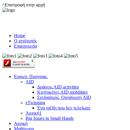
^Επιστροφή στην αρχή
Home
Ο ιστότοπός
Επικοινωνία
Ευρωπ. Προγραμ.
AID
Δράσεις,AID,activities
Κινητικότες,AID,mobilities
Σχεδιασμός, Οργάνωση AID
eTwinning
Ένα ταξίδι που δεν τελείωσε
Αρχική1
Big Issues in Small Hands
Αρχική
Μαθήματα