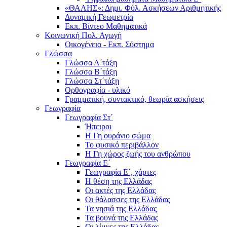
«ΘΑΛΗΣ»: Δημι. Φύλ. Ασκήσεων Αριθμητικής
Δυναμική Γεωμετρία
Εκπ. Βίντεο Μαθηματικά
Κοινωνική Πολ. Αγωγή
Οικογένεια - Εκπ. Σύστημα
Γλώσσα
Γλώσσα Α΄τάξη
Γλώσσα Β΄τάξη
Γλώσσα Στ΄τάξη
Ορθογραφία - υλικό
Γραμματική, συντακτικό, θεωρία ασκήσεις
Γεωγραφία
Γεωγραφία Στ΄
Ήπειροι
Η Γη ουράνιο σώμα
Το φυσικό περιβάλλον
Η Γη χώρος ζωής του ανθρώπου
Γεωγραφία Ε΄
Γεωγραφία Ε΄, χάρτες
Η θέση της Ελλάδας
Οι ακτές της Ελλάδας
Οι θάλασσες της Ελλάδας
Τα νησιά της Ελλάδας
Τα βουνά της Ελλάδας
Οι λίμνες της Ελλάδας