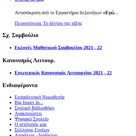
Ανταπόκριση από το Εργαστήριο δεξιοτήτων
«Εγώ
...
Περισσότερα: Το δέντρο της τάξης
Σχ. Συμβούλιο
Εκλογές Μαθητικού Συμβουλίου 2021 - 22
Κανονισμός Λειτουρ.
Εσωτερικός Κανονισμός Λειτουργίας 2021 - 22
Ενδιαφέροντα
Εκπαιδευτική Νομοθεσία
Big Issues In...
Σχολική Βιβλιοθήκη
Ανακοινώσεις
Ψηφιακό Σχολείο
Ο ιστότοπός μας
Σύλλογος Γονέων
Ασφάλεια - Διαδίκτυο