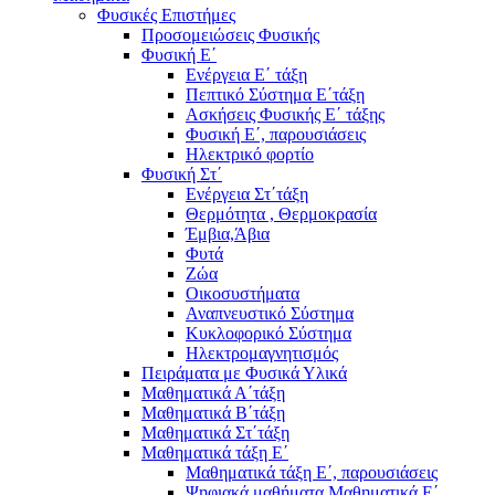
Φυσικές Επιστήμες
Προσομειώσεις Φυσικής
Φυσική Ε΄
Ενέργεια Ε΄ τάξη
Πεπτικό Σύστημα Ε΄τάξη
Ασκήσεις Φυσικής Ε΄ τάξης
Φυσική Ε΄, παρουσιάσεις
Ηλεκτρικό φορτίο
Φυσική Στ΄
Ενέργεια Στ΄τάξη
Θερμότητα , Θερμοκρασία
Έμβια,Άβια
Φυτά
Ζώα
Οικοσυστήματα
Αναπνευστικό Σύστημα
Κυκλοφορικό Σύστημα
Ηλεκτρομαγνητισμός
Πειράματα με Φυσικά Υλικά
Μαθηματικά Α΄τάξη
Μαθηματικά Β΄τάξη
Μαθηματικά Στ΄τάξη
Μαθηματικά τάξη Ε΄
Μαθηματικά τάξη Ε΄, παρουσιάσεις
Ψηφιακά μαθήματα Μαθηματικά Ε΄