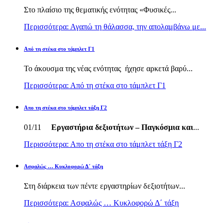
Στο πλαίσιο της θεματικής ενότητας «Φυσικές...
Περισσότερα: Αγαπώ τη θάλασσα, την απολαμβάνω με...
Από τη στέκα στο τάμπλετ Γ1
Το άκουσμα της νέας ενότητας ήχησε αρκετά βαρύ...
Περισσότερα: Από τη στέκα στο τάμπλετ Γ1
Απο τη στέκα στο τάμπλετ τάξη Γ2
01/11
Εργαστήρια δεξιοτήτων – Παγκόσμια και
...
Περισσότερα: Απο τη στέκα στο τάμπλετ τάξη Γ2
Ασφαλώς … Κυκλοφορώ Δ΄ τάξη
Στη διάρκεια των πέντε εργαστηρίων δεξιοτήτων...
Περισσότερα: Ασφαλώς … Κυκλοφορώ Δ΄ τάξη