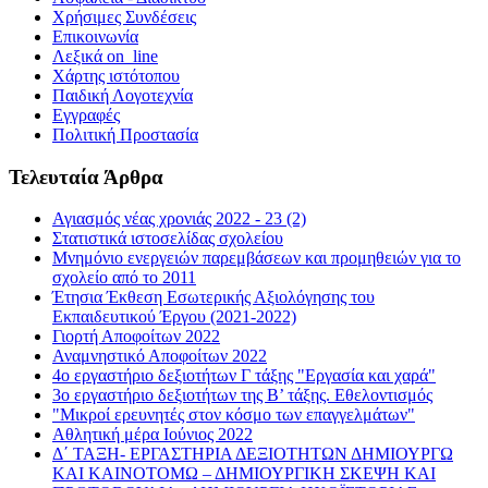
Χρήσιμες Συνδέσεις
Επικοινωνία
Λεξικά on_line
Χάρτης ιστότοπου
Παιδική Λογοτεχνία
Εγγραφές
Πολιτική Προστασία
Τελευταία Άρθρα
Αγιασμός νέας χρονιάς 2022 - 23 (2)
Στατιστικά ιστοσελίδας σχολείου
Μνημόνιο ενεργειών παρεμβάσεων και προμηθειών για το
σχολείο από το 2011
Έτησια Έκθεση Εσωτερικής Αξιολόγησης του
Εκπαιδευτικού Έργου (2021-2022)
Γιορτή Αποφοίτων 2022
Αναμνηστικό Αποφοίτων 2022
4ο εργαστήριο δεξιοτήτων Γ τάξης "Εργασία και χαρά"
3ο εργαστήριο δεξιοτήτων της Β’ τάξης. Εθελοντισμός
"Μικροί ερευνητές στον κόσμο των επαγγελμάτων"
Αθλητική μέρα Ιούνιος 2022
Δ΄ ΤΑΞΗ- ΕΡΓΑΣΤΗΡΙΑ ΔΕΞΙΟΤΗΤΩΝ ΔΗΜΙΟΥΡΓΩ
ΚΑΙ ΚΑΙΝΟΤΟΜΩ – ΔΗΜΙΟΥΡΓΙΚΗ ΣΚΕΨΗ ΚΑΙ