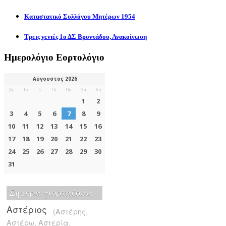
Καταστατικό Συλλόγου Μητέρων 1954
Τρεις γενιές 1ο ΔΣ Βροντάδου, Ανακοίνωση
Ημερολόγιο Εορτολόγιο