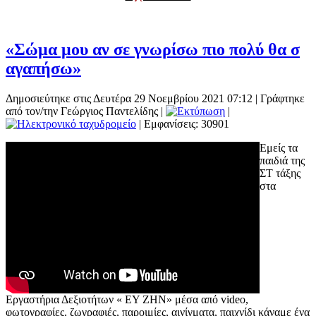
«Σώμα μου αν σε γνωρίσω πιο πολύ θα σ
αγαπήσω»
Δημοσιεύτηκε στις Δευτέρα 29 Νοεμβρίου 2021 07:12
|
Γράφτηκε
από τον/την Γεώργιος Παντελίδης
|
|
| Εμφανίσεις: 30901
Εμείς τα
παιδιά της
ΣΤ τάξης
στα
Εργαστήρια Δεξιοτήτων « ΕΥ ΖΗΝ» μέσα από video,
φωτογραφίες, ζωγραφιές, παροιμίες, αινίγματα, παιχνίδι κάναμε ένα