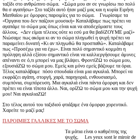
ταξίδι στο ανθρώπινο σώμα. «Σώμα μου αν σε γνωρίσω πιο πολύ
θα σ αγαπήσω» Στο ταξίδι αυτό ήταν μαζί μας και η κυρία Ειρήνη
Ματθαίου με όμορφες παροιμίες για το σώμα. Γνωρίσαμε τα
«Όργανα που δεν παίζουν μουσική» Καταλάβαμε πως πρέπει να
αγαπάμε το σώμα μας όπως είναι και να αποδεχόμαστε τους
άλλους. «Δεν είμαι τέλειος ούτε κι εσύ μα θα βαδίΖΟΥΜΕ μαζί»
Νιώσαμε πως ακόμα κι αν το σώμα πληγωθεί η ψυχή πρέπει να
παραμείνει δυνατή «Κι αν πληγωθώ θα προσπαθώ». Καταλάβαμε
πως «Προσέχω για να έχω». Είναι πολύ σημαντικό κομμάτι η
πρόληψη αλλά εξίσου σημαντικό είναι να καλλιεργήσουμε άμυνες
απέναντι σε ό,τι μπορεί να μας βλάψει. ΦροντίΖΩ το σώμα μου,
εξουσιάΖΩ το σώμα μου. Εμείς και μόνο εμείς βάζουμε τα όρια.
Τέλος καταλάβαμε πόσο σπουδαία είναι μια αγκαλιά. Μπορεί να
εκφράζει αγάπη, στοργή, χαρά, παρηγοριά, ενθουσιασμό,
συμπόνια, συμπόρευση. Μια αγκαλιά είναι πάντα όμορφη και δεν
πρέπει να είναι τίποτα άλλο. Ναι, ορίΖΩ το σώμα μου και την ψυχή
μου! Ναι αγκαλιαΖΩ!
Στο τέλος αυτού του ταξιδιού φτιάξαμε ένα όμορφο χορευτικό.
Χαρείτε το μαζί μας!
ΠΑΡΟΙΜΙΕΣ ΓΑΛΛΙΚΕΣ ΜΕ ΤΟ ΣΩΜΑ
Τα μάτια είναι ο καθρέπτης της
ψυχής. Les yeux sont le miroir de