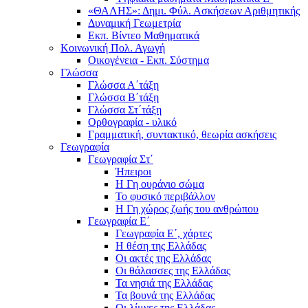
«ΘΑΛΗΣ»: Δημι. Φύλ. Ασκήσεων Αριθμητικής
Δυναμική Γεωμετρία
Εκπ. Βίντεο Μαθηματικά
Κοινωνική Πολ. Αγωγή
Οικογένεια - Εκπ. Σύστημα
Γλώσσα
Γλώσσα Α΄τάξη
Γλώσσα Β΄τάξη
Γλώσσα Στ΄τάξη
Ορθογραφία - υλικό
Γραμματική, συντακτικό, θεωρία ασκήσεις
Γεωγραφία
Γεωγραφία Στ΄
Ήπειροι
Η Γη ουράνιο σώμα
Το φυσικό περιβάλλον
Η Γη χώρος ζωής του ανθρώπου
Γεωγραφία Ε΄
Γεωγραφία Ε΄, χάρτες
Η θέση της Ελλάδας
Οι ακτές της Ελλάδας
Οι θάλασσες της Ελλάδας
Τα νησιά της Ελλάδας
Τα βουνά της Ελλάδας
Οι λίμνες της Ελλάδας