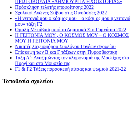
ΠΡΩΤΟΒΟΥΛΙΑ «ΔΗΜΙΟΥΡΓΙΑ ΗΧΟΪΣΤΟΡΙΑΣ»
Πρόσκληση τελετής αποφοίτησης 2022
Σχολικοί Αγώνες Στίβου στις Οινούσσες 2022
«Η γειτονιά μου ο κόσμος μου – ο κόσμος μου η γειτονιά
μου» τάξη Γ2
Ομαλή Μετάβαση από το Δημοτικό Στο Γυμνάσιο 2022
Η ΓΕΙΤΟΝΙΑ ΜΟΥ , Ο ΚΟΣΜΟΣ ΜΟΥ – Ο ΚΟΣΜΟΣ
ΜΟΥ Η ΓΕΙΤΟΝΙΑ ΜΟΥ
Νικητές λαχειοφόρου Συλλόγου Γονέων σχολείου
Επίσκεψη των Β και Γ τάξεων στην Πυροσβεστική
Τάξη Α΄: Αναζητώντας την κληρονομιά της Μαστίχας στο
Πυργί και στο Μουσείο της
Γ1 & Γ2 Τάξεις παρασκευή πίτσας και ψωμιού 2021-22
Τοποθεσία σχολείου