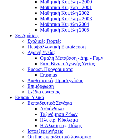
Μαθητική Κυψέλη - 2000
Μαθητική Κυψέλη - 2001
Μαθητική Κυψέλη 2002
Μαθητική Κυψέλη - 2003
Μαθητική Κυψέλη 2004
Μαθητική Κυψέλη 2005
Σχ. Δράσεις
Σχολικές Γιορτές
Περιβαλλοντική Εκπαίδευση
Αγωγή Υγείας
Ομαλή Μετάβαση - Δημ - Γυμν
Εκπ. Βίντεο Αγωγής Υγείας
Ευρωπ. Προγράμματα
Erasmus
Διαθεματικές Προσεγγίσεις
Επιμόρφωση
Σχέδια εργασίας
Εκπαιδ. Υλικό
Εκπαιδευτικά Σενάρια
Ασπόνδυλα
Ταξινόμηση Ζώων
Ηλεκτρ. Κύκλωμα
Η Άλωση της Πόλης
Ιστοεξερευνήσεις
On line εκπαιδευτικό λογισμικό