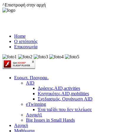
^Επιστροφή στην αρχή
Home
Ο ιστότοπός
Επικοινωνία
Ευρωπ. Προγραμ.
AID
Δράσεις,AID,activities
Κινητικότες,AID,mobilities
Σχεδιασμός, Οργάνωση AID
eTwinning
Ένα ταξίδι που δεν τελείωσε
Αρχική1
Big Issues in Small Hands
Αρχική
Μαθήματα