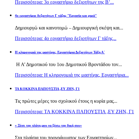
Περισσότερα: 3ο εργαστήριο δεξιοτήτων της Β’...
4ο εργαστήριο δεξιοτήτων Γ τάξης "Εργασία και χαρά"
Δημιουργώ και καινοτομώ – Δημιουργική σκέψη και...
Περισσότερα: 4ο εργαστήριο δεξιοτήτων Γ τάξης...
H κληρονομιά της μαστίχας, Εργαστήρια Δεξιοτήτων Τάξη Α΄
Η Α’ Δημοτικού του 1ου Δημοτικού Βροντάδου τον...
Περισσότερα: H κληρονομιά της μαστίχας, Εργαστήρια...
TA KOKKINA ΠΑΠΟΥΣΤΙΑ ,ΕΥ ΖΗΝ, Γ1
Τις πρώτες μέρες του σχολικού έτους η κυρία μας...
Περισσότερα: TA KOKKINA ΠΑΠΟΥΣΤΙΑ ,ΕΥ ΖΗΝ, Γ1
« Ξύσε την πλάτη μου να ξύσω την δική σου»
Στα πλαίσια του προγράμματος των Εργαστηρίων...