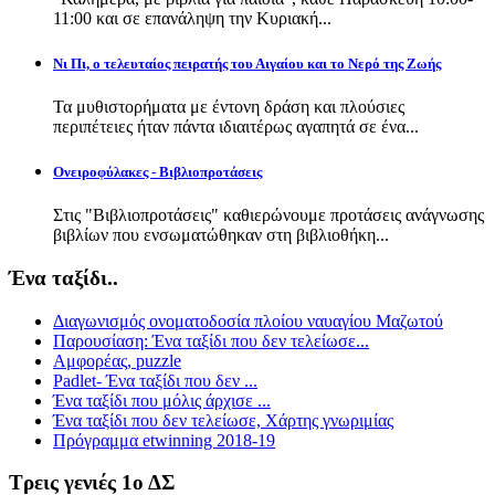
11:00 και σε επανάληψη την Κυριακή...
Νι Πι, ο τελευταίος πειρατής του Αιγαίου και το Νερό της Ζωής
Τα μυθιστορήματα με έντονη δράση και πλούσιες
περιπέτειες ήταν πάντα ιδιαιτέρως αγαπητά σε ένα...
Ονειροφύλακες - Βιβλιοπροτάσεις
Στις "Βιβλιοπροτάσεις" καθιερώνουμε προτάσεις ανάγνωσης
βιβλίων που ενσωματώθηκαν στη βιβλιοθήκη...
Ένα ταξίδι..
Διαγωνισμός ονοματοδοσία πλοίου ναυαγίου Μαζωτού
Παρουσίαση: Ένα ταξίδι που δεν τελείωσε...
Αμφορέας, puzzle
Padlet- Ένα ταξίδι που δεν ...
Ένα ταξίδι που μόλις άρχισε ...
Ένα ταξίδι που δεν τελείωσε, Χάρτης γνωριμίας
Πρόγραμμα etwinning 2018-19
Τρεις γενιές 1ο ΔΣ