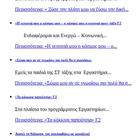
Περισσότερα: « Ξύσε την πλάτη μου να ξύσω την δική...
«Η γειτονιά μου ο κόσμος μου – ο κόσμος μου η γειτονιά μου» τάξη Γ2
Ενδιαφέρομαι και Ενεργώ – Κοινωνική...
Περισσότερα: «Η γειτονιά μου ο κόσμος μου – ο...
«Σώμα μου αν σε γνωρίσω πιο πολύ θα σ αγαπήσω»
Εμείς τα παιδιά της ΣΤ τάξης στα Εργαστήρια...
Περισσότερα: «Σώμα μου αν σε γνωρίσω πιο πολύ θα σ...
«Τα κόκκινα παπούτσια» Γ2
Στα πλαίσια του προγράμματος Εργαστηρίων...
Περισσότερα: «Τα κόκκινα παπούτσια» Γ2
Αγαπώ τη θάλασσα, την απολαμβάνω με ασφάλεια!