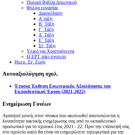
Παλαιά Βιβλία Δημοτικού
Φύλλα εργασίας
Διασκέδαση
Α΄τάξη
Β΄ Τάξη
Γ΄ Τάξη
Δ΄ Τάξη
Ε΄ Τάξη
Στ΄ Τάξη
Υλικό για Χριστούγεννα
Η ΕΡΤ πάει σχολείο
Ημερ. Σχ. Ζωής
Αυτοαξιολόγηση σχολ.
Έτησια Έκθεση Εσωτερικής Αξιολόγησης του
Εκπαιδευτικού Έργου (2021-2022)
Ενημέρωση Γονέων
Αγαπητοί γονείς στον πίνακα που ακολουθεί αποτυπώνεται η
δυνατότητα τακτικής ενημέρωσης σας από το εκπαιδευτικό
προσωπικό για το σχολικό έτος 2021 - 22. Πριν την επίσκεψή σας
στο σχολείο καλό θα είναι να ενημερώνετε τηλεφωνικά για την