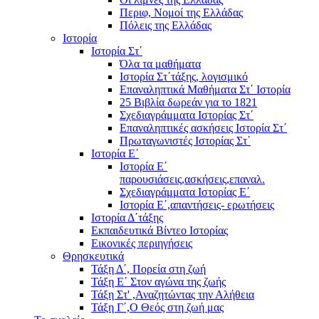
Περιφ, Νομοί της Ελλάδας
Πόλεις της Ελλάδας
Ιστορία
Ιστορία Στ΄
Όλα τα μαθήματα
Ιστορία Στ΄τάξης, λογισμικό
Επαναληπτικά Μαθήματα Στ΄ Ιστορία
25 Βιβλία δωρεάν για το 1821
Σχεδιαγράμματα Ιστορίας Στ΄
Επαναληπτικές ασκήσεις Ιστορία Στ΄
Πρωταγωνιστές Ιστορίας Στ΄
Ιστορία Ε΄
Ιστορία Ε΄
παρουσιάσεις,ασκήσεις,επαναλ.
Σχεδιαγράμματα Ιστορίας Ε΄
Ιστορία Ε΄,απαντήσεις- ερωτήσεις
Ιστορία Δ΄τάξης
Εκπαιδευτικά Βίντεο Ιστορίας
Εικονικές περιηγήσεις
Θρησκευτικά
Τάξη Δ΄, Πορεία στη ζωή
Τάξη Ε΄ Στον αγώνα της ζωής
Τάξη Στ' ,Αναζητώντας την Αλήθεια
Τάξη Γ΄,Ο Θεός στη ζωή μας