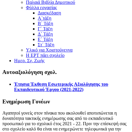
Παλαιά Βιβλία Δημοτικού
Φύλλα εργασίας
Διασκέδαση
Α΄τάξη
Β΄ Τάξη
Γ΄ Τάξη
Δ΄ Τάξη
Ε΄ Τάξη
Στ΄ Τάξη
Υλικό για Χριστούγεννα
Η ΕΡΤ πάει σχολείο
Ημερ. Σχ. Ζωής
Αυτοαξιολόγηση σχολ.
Έτησια Έκθεση Εσωτερικής Αξιολόγησης του
Εκπαιδευτικού Έργου (2021-2022)
Ενημέρωση Γονέων
Αγαπητοί γονείς στον πίνακα που ακολουθεί αποτυπώνεται η
δυνατότητα τακτικής ενημέρωσης σας από το εκπαιδευτικό
προσωπικό για το σχολικό έτος 2021 - 22. Πριν την επίσκεψή σας
στο σχολείο καλό θα είναι να ενημερώνετε τηλεφωνικά για την