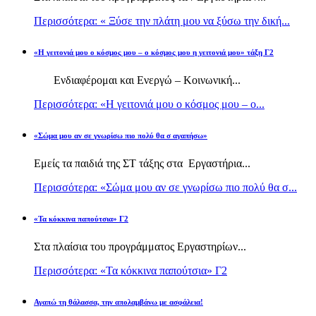
Περισσότερα: « Ξύσε την πλάτη μου να ξύσω την δική...
«Η γειτονιά μου ο κόσμος μου – ο κόσμος μου η γειτονιά μου» τάξη Γ2
Ενδιαφέρομαι και Ενεργώ – Κοινωνική...
Περισσότερα: «Η γειτονιά μου ο κόσμος μου – ο...
«Σώμα μου αν σε γνωρίσω πιο πολύ θα σ αγαπήσω»
Εμείς τα παιδιά της ΣΤ τάξης στα Εργαστήρια...
Περισσότερα: «Σώμα μου αν σε γνωρίσω πιο πολύ θα σ...
«Τα κόκκινα παπούτσια» Γ2
Στα πλαίσια του προγράμματος Εργαστηρίων...
Περισσότερα: «Τα κόκκινα παπούτσια» Γ2
Αγαπώ τη θάλασσα, την απολαμβάνω με ασφάλεια!