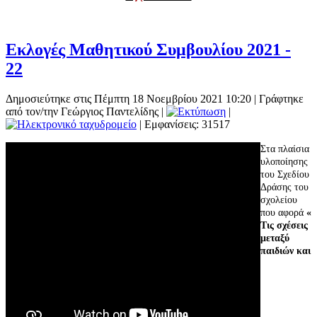
Εκλογές Μαθητικού Συμβουλίου 2021 -
22
Δημοσιεύτηκε στις Πέμπτη 18 Νοεμβρίου 2021 10:20
|
Γράφτηκε
από τον/την Γεώργιος Παντελίδης
|
|
| Εμφανίσεις: 31517
Στα πλαίσια
υλοποίησης
του Σχεδίου
Δράσης του
σχολείου
που αφορά
«
Τις σχέσεις
μεταξύ
παιδιών και