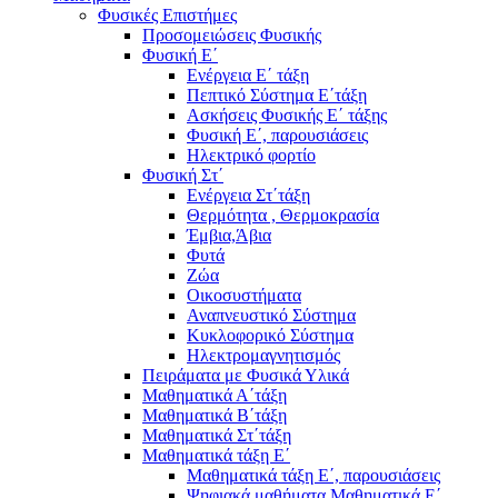
Φυσικές Επιστήμες
Προσομειώσεις Φυσικής
Φυσική Ε΄
Ενέργεια Ε΄ τάξη
Πεπτικό Σύστημα Ε΄τάξη
Ασκήσεις Φυσικής Ε΄ τάξης
Φυσική Ε΄, παρουσιάσεις
Ηλεκτρικό φορτίο
Φυσική Στ΄
Ενέργεια Στ΄τάξη
Θερμότητα , Θερμοκρασία
Έμβια,Άβια
Φυτά
Ζώα
Οικοσυστήματα
Αναπνευστικό Σύστημα
Κυκλοφορικό Σύστημα
Ηλεκτρομαγνητισμός
Πειράματα με Φυσικά Υλικά
Μαθηματικά Α΄τάξη
Μαθηματικά Β΄τάξη
Μαθηματικά Στ΄τάξη
Μαθηματικά τάξη Ε΄
Μαθηματικά τάξη Ε΄, παρουσιάσεις
Ψηφιακά μαθήματα Μαθηματικά Ε΄