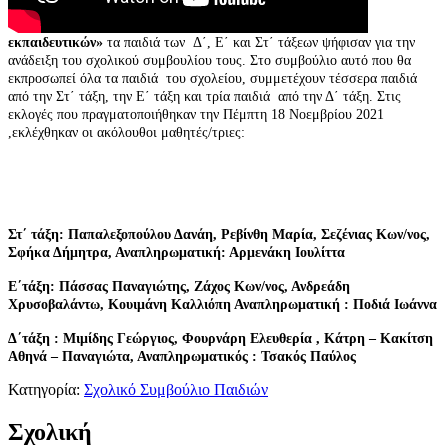
εκπαιδευτικών»
τα παιδιά των Δ΄, Ε΄ και Στ΄ τάξεων ψήφισαν για την
ανάδειξη του σχολικού συμβουλίου τους. Στο συμβούλιο αυτό που θα
εκπροσωπεί όλα τα παιδιά του σχολείου, συμμετέχουν τέσσερα παιδιά
από την Στ΄ τάξη, την Ε΄ τάξη και τρία παιδιά από την Δ΄ τάξη. Στις
εκλογές που πραγματοποιήθηκαν την Πέμπτη 18 Νοεμβρίου 2021
,εκλέχθηκαν οι ακόλουθοι μαθητές/τριες:
Στ΄ τάξη: Παπαλεξοπούλου Δανάη, Ρεβίνθη Μαρία, Σεζένιας Κων/νος,
Σφήκα Δήμητρα, Αναπληρωματική: Αρμενάκη Ιουλίττα
Ε΄τάξη: Πάσσας Παναγιώτης, Ζάχος Κων/νος, Ανδρεάδη
Χρυσοβαλάντω, Κουιμάνη Καλλιόπη Αναπληρωματική : Ποδιά Ιωάννα
Δ΄τάξη : Μιμίδης Γεώργιος, Φουρνάρη Ελευθερία , Κάτρη – Κακίτση
Αθηνά – Παναγιώτα, Αναπληρωματικός : Τσακός Παύλος
Κατηγορία:
Σχολικό Συμβούλιο Παιδιών
Σχολική