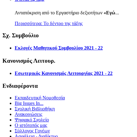
Ανταπόκριση από το Εργαστήριο δεξιοτήτων
«Εγώ
...
Περισσότερα: Το δέντρο της τάξης
Σχ. Συμβούλιο
Εκλογές Μαθητικού Συμβουλίου 2021 - 22
Κανονισμός Λειτουρ.
Εσωτερικός Κανονισμός Λειτουργίας 2021 - 22
Ενδιαφέροντα
Εκπαιδευτική Νομοθεσία
Big Issues In...
Σχολική Βιβλιοθήκη
Ανακοινώσεις
Ψηφιακό Σχολείο
Ο ιστότοπός μας
Σύλλογος Γονέων
Ασφάλεια - Διαδίκτυο