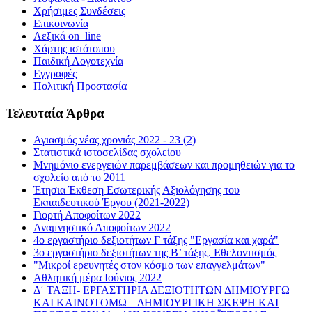
Χρήσιμες Συνδέσεις
Επικοινωνία
Λεξικά on_line
Χάρτης ιστότοπου
Παιδική Λογοτεχνία
Εγγραφές
Πολιτική Προστασία
Τελευταία Άρθρα
Αγιασμός νέας χρονιάς 2022 - 23 (2)
Στατιστικά ιστοσελίδας σχολείου
Μνημόνιο ενεργειών παρεμβάσεων και προμηθειών για το
σχολείο από το 2011
Έτησια Έκθεση Εσωτερικής Αξιολόγησης του
Εκπαιδευτικού Έργου (2021-2022)
Γιορτή Αποφοίτων 2022
Αναμνηστικό Αποφοίτων 2022
4ο εργαστήριο δεξιοτήτων Γ τάξης "Εργασία και χαρά"
3ο εργαστήριο δεξιοτήτων της Β’ τάξης. Εθελοντισμός
"Μικροί ερευνητές στον κόσμο των επαγγελμάτων"
Αθλητική μέρα Ιούνιος 2022
Δ΄ ΤΑΞΗ- ΕΡΓΑΣΤΗΡΙΑ ΔΕΞΙΟΤΗΤΩΝ ΔΗΜΙΟΥΡΓΩ
ΚΑΙ ΚΑΙΝΟΤΟΜΩ – ΔΗΜΙΟΥΡΓΙΚΗ ΣΚΕΨΗ ΚΑΙ