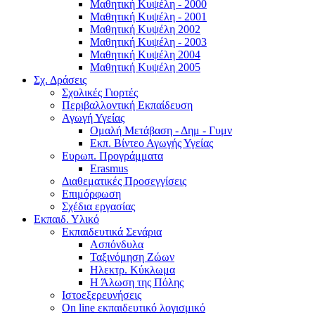
Μαθητική Κυψέλη - 2000
Μαθητική Κυψέλη - 2001
Μαθητική Κυψέλη 2002
Μαθητική Κυψέλη - 2003
Μαθητική Κυψέλη 2004
Μαθητική Κυψέλη 2005
Σχ. Δράσεις
Σχολικές Γιορτές
Περιβαλλοντική Εκπαίδευση
Αγωγή Υγείας
Ομαλή Μετάβαση - Δημ - Γυμν
Εκπ. Βίντεο Αγωγής Υγείας
Ευρωπ. Προγράμματα
Erasmus
Διαθεματικές Προσεγγίσεις
Επιμόρφωση
Σχέδια εργασίας
Εκπαιδ. Υλικό
Εκπαιδευτικά Σενάρια
Ασπόνδυλα
Ταξινόμηση Ζώων
Ηλεκτρ. Κύκλωμα
Η Άλωση της Πόλης
Ιστοεξερευνήσεις
On line εκπαιδευτικό λογισμικό