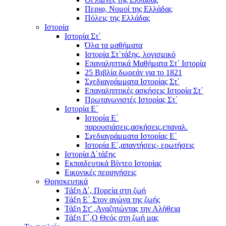
Περιφ, Νομοί της Ελλάδας
Πόλεις της Ελλάδας
Ιστορία
Ιστορία Στ΄
Όλα τα μαθήματα
Ιστορία Στ΄τάξης, λογισμικό
Επαναληπτικά Μαθήματα Στ΄ Ιστορία
25 Βιβλία δωρεάν για το 1821
Σχεδιαγράμματα Ιστορίας Στ΄
Επαναληπτικές ασκήσεις Ιστορία Στ΄
Πρωταγωνιστές Ιστορίας Στ΄
Ιστορία Ε΄
Ιστορία Ε΄
παρουσιάσεις,ασκήσεις,επαναλ.
Σχεδιαγράμματα Ιστορίας Ε΄
Ιστορία Ε΄,απαντήσεις- ερωτήσεις
Ιστορία Δ΄τάξης
Εκπαιδευτικά Βίντεο Ιστορίας
Εικονικές περιηγήσεις
Θρησκευτικά
Τάξη Δ΄, Πορεία στη ζωή
Τάξη Ε΄ Στον αγώνα της ζωής
Τάξη Στ' ,Αναζητώντας την Αλήθεια
Τάξη Γ΄,Ο Θεός στη ζωή μας