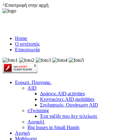
^Επιστροφή στην αρχή
Home
Ο ιστότοπός
Επικοινωνία
Ευρωπ. Προγραμ.
AID
Δράσεις,AID,activities
Κινητικότες,AID,mobilities
Σχεδιασμός, Οργάνωση AID
eTwinning
Ένα ταξίδι που δεν τελείωσε
Αρχική1
Big Issues in Small Hands
Αρχική
Μαθήματα