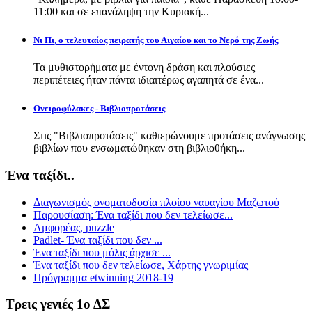
11:00 και σε επανάληψη την Κυριακή...
Νι Πι, ο τελευταίος πειρατής του Αιγαίου και το Νερό της Ζωής
Τα μυθιστορήματα με έντονη δράση και πλούσιες
περιπέτειες ήταν πάντα ιδιαιτέρως αγαπητά σε ένα...
Ονειροφύλακες - Βιβλιοπροτάσεις
Στις "Βιβλιοπροτάσεις" καθιερώνουμε προτάσεις ανάγνωσης
βιβλίων που ενσωματώθηκαν στη βιβλιοθήκη...
Ένα ταξίδι..
Διαγωνισμός ονοματοδοσία πλοίου ναυαγίου Μαζωτού
Παρουσίαση: Ένα ταξίδι που δεν τελείωσε...
Αμφορέας, puzzle
Padlet- Ένα ταξίδι που δεν ...
Ένα ταξίδι που μόλις άρχισε ...
Ένα ταξίδι που δεν τελείωσε, Χάρτης γνωριμίας
Πρόγραμμα etwinning 2018-19
Τρεις γενιές 1ο ΔΣ