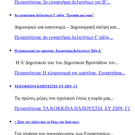
Περισσότερα: 3ο εργαστήριο δεξιοτήτων της Β’...
4ο εργαστήριο δεξιοτήτων Γ τάξης "Εργασία και χαρά"
Δημιουργώ και καινοτομώ – Δημιουργική σκέψη και...
Περισσότερα: 4ο εργαστήριο δεξιοτήτων Γ τάξης...
H κληρονομιά της μαστίχας, Εργαστήρια Δεξιοτήτων Τάξη Α΄
Η Α’ Δημοτικού του 1ου Δημοτικού Βροντάδου τον...
Περισσότερα: H κληρονομιά της μαστίχας, Εργαστήρια...
TA KOKKINA ΠΑΠΟΥΣΤΙΑ ,ΕΥ ΖΗΝ, Γ1
Τις πρώτες μέρες του σχολικού έτους η κυρία μας...
Περισσότερα: TA KOKKINA ΠΑΠΟΥΣΤΙΑ ,ΕΥ ΖΗΝ, Γ1
« Ξύσε την πλάτη μου να ξύσω την δική σου»
Στα πλαίσια του προγράμματος των Εργαστηρίων...