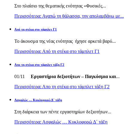
Στο πλαίσιο της θεματικής ενότητας «Φυσικές...
Περισσότερα: Αγαπώ τη θάλασσα, την απολαμβάνω με...
Από τη στέκα στο τάμπλετ Γ1
Το άκουσμα της νέας ενότητας ήχησε αρκετά βαρύ...
Περισσότερα: Από τη στέκα στο τάμπλετ Γ1
Απο τη στέκα στο τάμπλετ τάξη Γ2
01/11
Εργαστήρια δεξιοτήτων – Παγκόσμια και
...
Περισσότερα: Απο τη στέκα στο τάμπλετ τάξη Γ2
Ασφαλώς … Κυκλοφορώ Δ΄ τάξη
Στη διάρκεια των πέντε εργαστηρίων δεξιοτήτων...
Περισσότερα: Ασφαλώς … Κυκλοφορώ Δ΄ τάξη