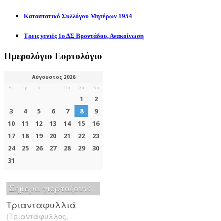
Καταστατικό Συλλόγου Μητέρων 1954
Τρεις γενιές 1ο ΔΣ Βροντάδου, Ανακοίνωση
Ημερολόγιο Εορτολόγιο