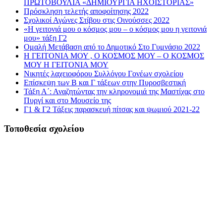
ΠΡΩΤΟΒΟΥΛΙΑ «ΔΗΜΙΟΥΡΓΙΑ ΗΧΟΪΣΤΟΡΙΑΣ»
Πρόσκληση τελετής αποφοίτησης 2022
Σχολικοί Αγώνες Στίβου στις Οινούσσες 2022
«Η γειτονιά μου ο κόσμος μου – ο κόσμος μου η γειτονιά
μου» τάξη Γ2
Ομαλή Μετάβαση από το Δημοτικό Στο Γυμνάσιο 2022
Η ΓΕΙΤΟΝΙΑ ΜΟΥ , Ο ΚΟΣΜΟΣ ΜΟΥ – Ο ΚΟΣΜΟΣ
ΜΟΥ Η ΓΕΙΤΟΝΙΑ ΜΟΥ
Νικητές λαχειοφόρου Συλλόγου Γονέων σχολείου
Επίσκεψη των Β και Γ τάξεων στην Πυροσβεστική
Τάξη Α΄: Αναζητώντας την κληρονομιά της Μαστίχας στο
Πυργί και στο Μουσείο της
Γ1 & Γ2 Τάξεις παρασκευή πίτσας και ψωμιού 2021-22
Τοποθεσία σχολείου