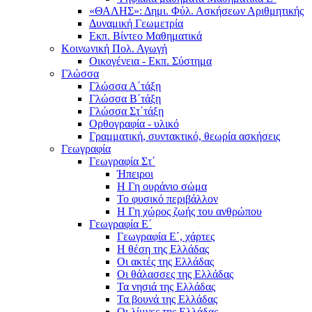
«ΘΑΛΗΣ»: Δημι. Φύλ. Ασκήσεων Αριθμητικής
Δυναμική Γεωμετρία
Εκπ. Βίντεο Μαθηματικά
Κοινωνική Πολ. Αγωγή
Οικογένεια - Εκπ. Σύστημα
Γλώσσα
Γλώσσα Α΄τάξη
Γλώσσα Β΄τάξη
Γλώσσα Στ΄τάξη
Ορθογραφία - υλικό
Γραμματική, συντακτικό, θεωρία ασκήσεις
Γεωγραφία
Γεωγραφία Στ΄
Ήπειροι
Η Γη ουράνιο σώμα
Το φυσικό περιβάλλον
Η Γη χώρος ζωής του ανθρώπου
Γεωγραφία Ε΄
Γεωγραφία Ε΄, χάρτες
Η θέση της Ελλάδας
Οι ακτές της Ελλάδας
Οι θάλασσες της Ελλάδας
Τα νησιά της Ελλάδας
Τα βουνά της Ελλάδας
Οι λίμνες της Ελλάδας