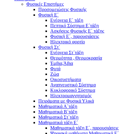
Φυσικές Επιστήμες
Προσομειώσεις Φυσικής
Φυσική Ε΄
Ενέργεια Ε΄ τάξη
Πεπτικό Σύστημα Ε΄τάξη
Ασκήσεις Φυσικής Ε΄ τάξης
Φυσική Ε΄, παρουσιάσεις
Ηλεκτρικό φορτίο
Φυσική Στ΄
Ενέργεια Στ΄τάξη
Θερμότητα , Θερμοκρασία
Έμβια,Άβια
Φυτά
Ζώα
Οικοσυστήματα
Αναπνευστικό Σύστημα
Κυκλοφορικό Σύστημα
Ηλεκτρομαγνητισμός
Πειράματα με Φυσικά Υλικά
Μαθηματικά Α΄τάξη
Μαθηματικά Β΄τάξη
Μαθηματικά Στ΄τάξη
Μαθηματικά τάξη Ε΄
Μαθηματικά τάξη Ε΄, παρουσιάσεις
Ψηφιακά μαθήματα Μαθηματικά Ε΄