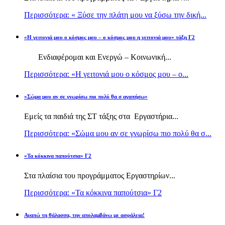
Περισσότερα: « Ξύσε την πλάτη μου να ξύσω την δική...
«Η γειτονιά μου ο κόσμος μου – ο κόσμος μου η γειτονιά μου» τάξη Γ2
Ενδιαφέρομαι και Ενεργώ – Κοινωνική...
Περισσότερα: «Η γειτονιά μου ο κόσμος μου – ο...
«Σώμα μου αν σε γνωρίσω πιο πολύ θα σ αγαπήσω»
Εμείς τα παιδιά της ΣΤ τάξης στα Εργαστήρια...
Περισσότερα: «Σώμα μου αν σε γνωρίσω πιο πολύ θα σ...
«Τα κόκκινα παπούτσια» Γ2
Στα πλαίσια του προγράμματος Εργαστηρίων...
Περισσότερα: «Τα κόκκινα παπούτσια» Γ2
Αγαπώ τη θάλασσα, την απολαμβάνω με ασφάλεια!