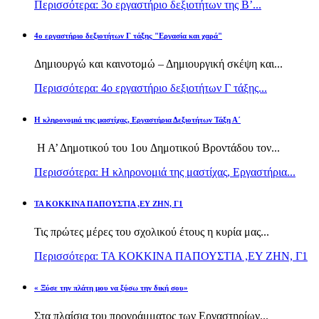
Περισσότερα: 3ο εργαστήριο δεξιοτήτων της Β’...
4ο εργαστήριο δεξιοτήτων Γ τάξης "Εργασία και χαρά"
Δημιουργώ και καινοτομώ – Δημιουργική σκέψη και...
Περισσότερα: 4ο εργαστήριο δεξιοτήτων Γ τάξης...
H κληρονομιά της μαστίχας, Εργαστήρια Δεξιοτήτων Τάξη Α΄
Η Α’ Δημοτικού του 1ου Δημοτικού Βροντάδου τον...
Περισσότερα: H κληρονομιά της μαστίχας, Εργαστήρια...
TA KOKKINA ΠΑΠΟΥΣΤΙΑ ,ΕΥ ΖΗΝ, Γ1
Τις πρώτες μέρες του σχολικού έτους η κυρία μας...
Περισσότερα: TA KOKKINA ΠΑΠΟΥΣΤΙΑ ,ΕΥ ΖΗΝ, Γ1
« Ξύσε την πλάτη μου να ξύσω την δική σου»
Στα πλαίσια του προγράμματος των Εργαστηρίων...