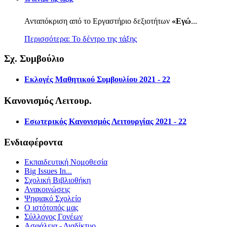
Ανταπόκριση από το Εργαστήριο δεξιοτήτων
«Εγώ
...
Περισσότερα: Το δέντρο της τάξης
Σχ. Συμβούλιο
Εκλογές Μαθητικού Συμβουλίου 2021 - 22
Κανονισμός Λειτουρ.
Εσωτερικός Κανονισμός Λειτουργίας 2021 - 22
Ενδιαφέροντα
Εκπαιδευτική Νομοθεσία
Big Issues In...
Σχολική Βιβλιοθήκη
Ανακοινώσεις
Ψηφιακό Σχολείο
Ο ιστότοπός μας
Σύλλογος Γονέων
Ασφάλεια - Διαδίκτυο