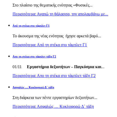
Στο πλαίσιο της θεματικής ενότητας «Φυσικές...
Περισσότερα: Αγαπώ τη θάλασσα, την απολαμβάνω με...
Από τη στέκα στο τάμπλετ Γ1
Το άκουσμα της νέας ενότητας ήχησε αρκετά βαρύ...
Περισσότερα: Από τη στέκα στο τάμπλετ Γ1
Απο τη στέκα στο τάμπλετ τάξη Γ2
01/11
Εργαστήρια δεξιοτήτων – Παγκόσμια και
...
Περισσότερα: Απο τη στέκα στο τάμπλετ τάξη Γ2
Ασφαλώς … Κυκλοφορώ Δ΄ τάξη
Στη διάρκεια των πέντε εργαστηρίων δεξιοτήτων...
Περισσότερα: Ασφαλώς … Κυκλοφορώ Δ΄ τάξη