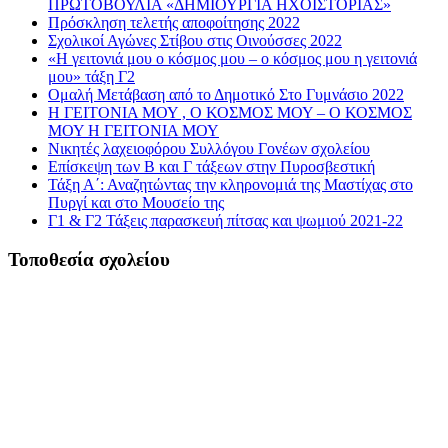
ΠΡΩΤΟΒΟΥΛΙΑ «ΔΗΜΙΟΥΡΓΙΑ ΗΧΟΪΣΤΟΡΙΑΣ»
Πρόσκληση τελετής αποφοίτησης 2022
Σχολικοί Αγώνες Στίβου στις Οινούσσες 2022
«Η γειτονιά μου ο κόσμος μου – ο κόσμος μου η γειτονιά
μου» τάξη Γ2
Ομαλή Μετάβαση από το Δημοτικό Στο Γυμνάσιο 2022
Η ΓΕΙΤΟΝΙΑ ΜΟΥ , Ο ΚΟΣΜΟΣ ΜΟΥ – Ο ΚΟΣΜΟΣ
ΜΟΥ Η ΓΕΙΤΟΝΙΑ ΜΟΥ
Νικητές λαχειοφόρου Συλλόγου Γονέων σχολείου
Επίσκεψη των Β και Γ τάξεων στην Πυροσβεστική
Τάξη Α΄: Αναζητώντας την κληρονομιά της Μαστίχας στο
Πυργί και στο Μουσείο της
Γ1 & Γ2 Τάξεις παρασκευή πίτσας και ψωμιού 2021-22
Τοποθεσία σχολείου