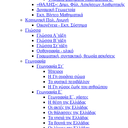
«ΘΑΛΗΣ»: Δημι. Φύλ. Ασκήσεων Αριθμητικής
Δυναμική Γεωμετρία
Εκπ. Βίντεο Μαθηματικά
Κοινωνική Πολ. Αγωγή
Οικογένεια - Εκπ. Σύστημα
Γλώσσα
Γλώσσα Α΄τάξη
Γλώσσα Β΄τάξη
Γλώσσα Στ΄τάξη
Ορθογραφία - υλικό
Γραμματική, συντακτικό, θεωρία ασκήσεις
Γεωγραφία
Γεωγραφία Στ΄
Ήπειροι
Η Γη ουράνιο σώμα
Το φυσικό περιβάλλον
Η Γη χώρος ζωής του ανθρώπου
Γεωγραφία Ε΄
Γεωγραφία Ε΄, χάρτες
Η θέση της Ελλάδας
Οι ακτές της Ελλάδας
Οι θάλασσες της Ελλάδας
Τα νησιά της Ελλάδας
Τα βουνά της Ελλάδας
Οι λίμνες της Ελλάδας