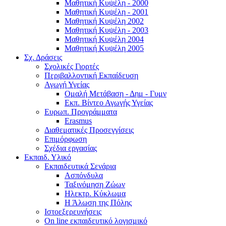
Μαθητική Κυψέλη - 2000
Μαθητική Κυψέλη - 2001
Μαθητική Κυψέλη 2002
Μαθητική Κυψέλη - 2003
Μαθητική Κυψέλη 2004
Μαθητική Κυψέλη 2005
Σχ. Δράσεις
Σχολικές Γιορτές
Περιβαλλοντική Εκπαίδευση
Αγωγή Υγείας
Ομαλή Μετάβαση - Δημ - Γυμν
Εκπ. Βίντεο Αγωγής Υγείας
Ευρωπ. Προγράμματα
Erasmus
Διαθεματικές Προσεγγίσεις
Επιμόρφωση
Σχέδια εργασίας
Εκπαιδ. Υλικό
Εκπαιδευτικά Σενάρια
Ασπόνδυλα
Ταξινόμηση Ζώων
Ηλεκτρ. Κύκλωμα
Η Άλωση της Πόλης
Ιστοεξερευνήσεις
On line εκπαιδευτικό λογισμικό