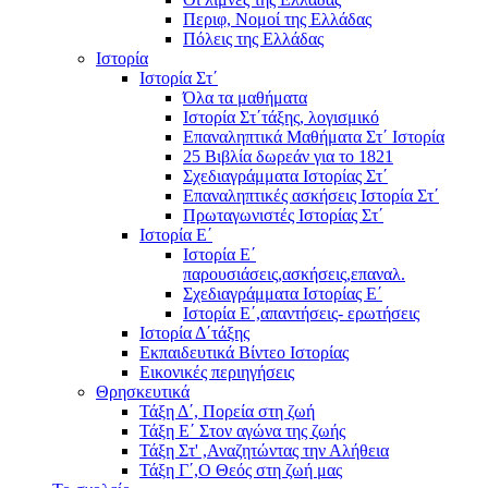
Περιφ, Νομοί της Ελλάδας
Πόλεις της Ελλάδας
Ιστορία
Ιστορία Στ΄
Όλα τα μαθήματα
Ιστορία Στ΄τάξης, λογισμικό
Επαναληπτικά Μαθήματα Στ΄ Ιστορία
25 Βιβλία δωρεάν για το 1821
Σχεδιαγράμματα Ιστορίας Στ΄
Επαναληπτικές ασκήσεις Ιστορία Στ΄
Πρωταγωνιστές Ιστορίας Στ΄
Ιστορία Ε΄
Ιστορία Ε΄
παρουσιάσεις,ασκήσεις,επαναλ.
Σχεδιαγράμματα Ιστορίας Ε΄
Ιστορία Ε΄,απαντήσεις- ερωτήσεις
Ιστορία Δ΄τάξης
Εκπαιδευτικά Βίντεο Ιστορίας
Εικονικές περιηγήσεις
Θρησκευτικά
Τάξη Δ΄, Πορεία στη ζωή
Τάξη Ε΄ Στον αγώνα της ζωής
Τάξη Στ' ,Αναζητώντας την Αλήθεια
Τάξη Γ΄,Ο Θεός στη ζωή μας