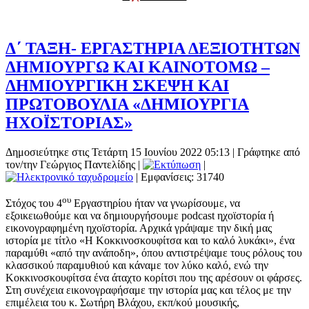
Δ΄ ΤΑΞΗ- ΕΡΓΑΣΤΗΡΙΑ ΔΕΞΙΟΤΗΤΩΝ
ΔΗΜΙΟΥΡΓΩ ΚΑΙ ΚΑΙΝΟΤΟΜΩ –
ΔΗΜΙΟΥΡΓΙΚΗ ΣΚΕΨΗ ΚΑΙ
ΠΡΩΤΟΒΟΥΛΙΑ «ΔΗΜΙΟΥΡΓΙΑ
ΗΧΟΪΣΤΟΡΙΑΣ»
Δημοσιεύτηκε στις Τετάρτη 15 Ιουνίου 2022 05:13
|
Γράφτηκε από
τον/την Γεώργιος Παντελίδης
|
|
| Εμφανίσεις: 31740
ου
Στόχος του 4
Εργαστηρίου ήταν να γνωρίσουμε, να
εξοικειωθούμε και να δημιουργήσουμε podcast ηχοϊστορία ή
εικονογραφημένη ηχοϊστορία. Αρχικά γράψαμε την δική μας
ιστορία με τίτλο «Η Κοκκινοσκουφίτσα και το καλό λυκάκι», ένα
παραμύθι «από την ανάποδη», όπου αντιστρέψαμε τους ρόλους του
κλασσικού παραμυθιού και κάναμε τον λύκο καλό, ενώ την
Κοκκινοσκουφίτσα ένα άταχτο κορίτσι που της αρέσουν οι φάρσες.
Στη συνέχεια εικονογραφήσαμε την ιστορία μας και τέλος με την
επιμέλεια του κ. Σωτήρη Βλάχου, εκπ/κού μουσικής,