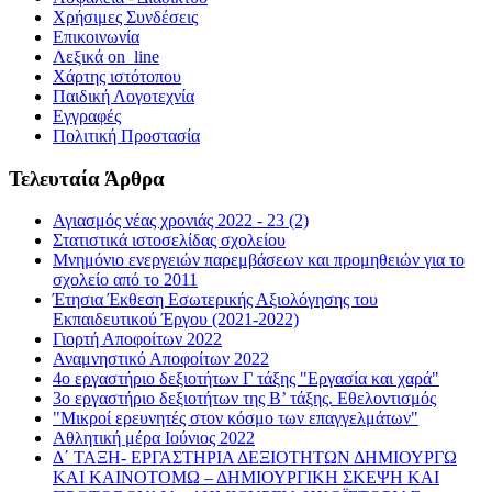
Χρήσιμες Συνδέσεις
Επικοινωνία
Λεξικά on_line
Χάρτης ιστότοπου
Παιδική Λογοτεχνία
Εγγραφές
Πολιτική Προστασία
Τελευταία Άρθρα
Αγιασμός νέας χρονιάς 2022 - 23 (2)
Στατιστικά ιστοσελίδας σχολείου
Μνημόνιο ενεργειών παρεμβάσεων και προμηθειών για το
σχολείο από το 2011
Έτησια Έκθεση Εσωτερικής Αξιολόγησης του
Εκπαιδευτικού Έργου (2021-2022)
Γιορτή Αποφοίτων 2022
Αναμνηστικό Αποφοίτων 2022
4ο εργαστήριο δεξιοτήτων Γ τάξης "Εργασία και χαρά"
3ο εργαστήριο δεξιοτήτων της Β’ τάξης. Εθελοντισμός
"Μικροί ερευνητές στον κόσμο των επαγγελμάτων"
Αθλητική μέρα Ιούνιος 2022
Δ΄ ΤΑΞΗ- ΕΡΓΑΣΤΗΡΙΑ ΔΕΞΙΟΤΗΤΩΝ ΔΗΜΙΟΥΡΓΩ
ΚΑΙ ΚΑΙΝΟΤΟΜΩ – ΔΗΜΙΟΥΡΓΙΚΗ ΣΚΕΨΗ ΚΑΙ