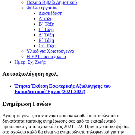
Παλαιά Βιβλία Δημοτικού
Φύλλα εργασίας
Διασκέδαση
Α΄τάξη
Β΄ Τάξη
Γ΄ Τάξη
Δ΄ Τάξη
Ε΄ Τάξη
Στ΄ Τάξη
Υλικό για Χριστούγεννα
Η ΕΡΤ πάει σχολείο
Ημερ. Σχ. Ζωής
Αυτοαξιολόγηση σχολ.
Έτησια Έκθεση Εσωτερικής Αξιολόγησης του
Εκπαιδευτικού Έργου (2021-2022)
Ενημέρωση Γονέων
Αγαπητοί γονείς στον πίνακα που ακολουθεί αποτυπώνεται η
δυνατότητα τακτικής ενημέρωσης σας από το εκπαιδευτικό
προσωπικό για το σχολικό έτος 2021 - 22. Πριν την επίσκεψή σας
στο σχολείο καλό θα είναι να ενημερώνετε τηλεφωνικά για την