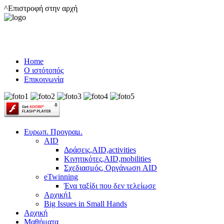
^Επιστροφή στην αρχή
Home
Ο ιστότοπός
Επικοινωνία
Ευρωπ. Προγραμ.
AID
Δράσεις,AID,activities
Κινητικότες,AID,mobilities
Σχεδιασμός, Οργάνωση AID
eTwinning
Ένα ταξίδι που δεν τελείωσε
Αρχική1
Big Issues in Small Hands
Αρχική
Μαθήματα