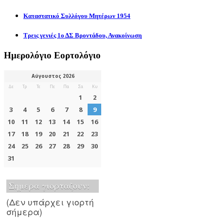
Καταστατικό Συλλόγου Μητέρων 1954
Τρεις γενιές 1ο ΔΣ Βροντάδου, Ανακοίνωση
Ημερολόγιο Εορτολόγιο