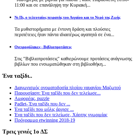
11:00 και σε επανάληψη την Κυριακή...
Νι Πι, ο τελευταίος πειρατής του Αιγαίου και το Νερό της Ζωής
Τα μυθιστορήματα με έντονη δράση και πλούσιες
περιπέτειες ήταν πάντα ιδιαιτέρως αγαπητά σε ένα...
Ονειροφύλακες - Βιβλιοπροτάσεις
Στις "Βιβλιοπροτάσεις" καθιερώνουμε προτάσεις ανάγνωσης
βιβλίων που ενσωματώθηκαν στη βιβλιοθήκη...
Ένα ταξίδι..
Διαγωνισμός ονοματοδοσία πλοίου ναυαγίου Μαζωτού
Παρουσίαση: Ένα ταξίδι που δεν τελείωσε...
Αμφορέας, puzzle
Padlet- Ένα ταξίδι που δεν ...
Ένα ταξίδι που μόλις άρχισε ...
Ένα ταξίδι που δεν τελείωσε, Χάρτης γνωριμίας
Πρόγραμμα etwinning 2018-19
Τρεις γενιές 1ο ΔΣ