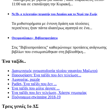
11:00 και σε επανάληψη την Κυριακή...
Νι Πι, ο τελευταίος πειρατής του Αιγαίου και το Νερό της Ζωής
Τα μυθιστορήματα με έντονη δράση και πλούσιες
περιπέτειες ήταν πάντα ιδιαιτέρως αγαπητά σε ένα...
Ονειροφύλακες - Βιβλιοπροτάσεις
Στις "Βιβλιοπροτάσεις" καθιερώνουμε προτάσεις ανάγνωσης
βιβλίων που ενσωματώθηκαν στη βιβλιοθήκη...
Ένα ταξίδι..
Διαγωνισμός ονοματοδοσία πλοίου ναυαγίου Μαζωτού
Παρουσίαση: Ένα ταξίδι που δεν τελείωσε...
Αμφορέας, puzzle
Padlet- Ένα ταξίδι που δεν ...
Ένα ταξίδι που μόλις άρχισε ...
Ένα ταξίδι που δεν τελείωσε, Χάρτης γνωριμίας
Πρόγραμμα etwinning 2018-19
Τρεις γενιές 1ο ΔΣ