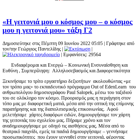
«Η γειτονιά μου ο κόσμος μου – ο κόσμος
μου η γειτονιά μου» τάξη Γ2
Δημοσιεύτηκε στις Πέμπτη 09 Ιουνίου 2022 05:05
|
Γράφτηκε από
τον/την Γεώργιος Παντελίδης
|
|
| Εμφανίσεις: 29564
Ενδιαφέρομαι και Ενεργώ – Κοινωνική Ενσυναίσθηση και
Ευθύνη , Συμπερίληψη: Αλληλοσεβασμός και Διαφορετικότητα
Ξεκινήσαμε το τρίτο εργαστήριο δεξιοτήτων ακολουθώντας «με
τον τρόπο μας» το εκπαιδευτικό πρόγραμμα Out of EdenLearn του
ανθρωπολόγου δημοσιογράφου Paul Salopek, μέσω του ταξιδιού
του σε ολόκληρο τον κόσμο. Προορισμός μας η περιήγηση στον
τόπο μας με διαφορετική ματιά, μέσα από την οπτική της επίμονης
παρατήρησης και της διαπολιτισμικής επικοινωνίας. Αφού
μελετήσαμε χάρτες διαφόρων ειδών, δημιουργήσαμε τον χάρτη
της γειτονιάς του σχολείου μας. Πήραμε χρόνο και τον
αναδημιουργήσαμε με οδηγό τις αισθήσεις μας. Μέσα από το
θεατρικό παιχνίδι, εμείς τα παιδιά δημιουργήσαμε – γεννήσαμε
προσωπικότητες που έχουν γεννηθεί στην γειτονιά, φέροντας