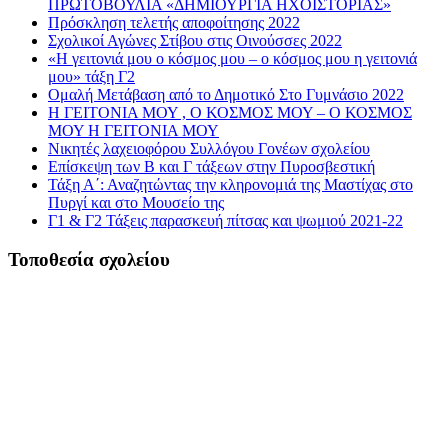
ΠΡΩΤΟΒΟΥΛΙΑ «ΔΗΜΙΟΥΡΓΙΑ ΗΧΟΪΣΤΟΡΙΑΣ»
Πρόσκληση τελετής αποφοίτησης 2022
Σχολικοί Αγώνες Στίβου στις Οινούσσες 2022
«Η γειτονιά μου ο κόσμος μου – ο κόσμος μου η γειτονιά
μου» τάξη Γ2
Ομαλή Μετάβαση από το Δημοτικό Στο Γυμνάσιο 2022
Η ΓΕΙΤΟΝΙΑ ΜΟΥ , Ο ΚΟΣΜΟΣ ΜΟΥ – Ο ΚΟΣΜΟΣ
ΜΟΥ Η ΓΕΙΤΟΝΙΑ ΜΟΥ
Νικητές λαχειοφόρου Συλλόγου Γονέων σχολείου
Επίσκεψη των Β και Γ τάξεων στην Πυροσβεστική
Τάξη Α΄: Αναζητώντας την κληρονομιά της Μαστίχας στο
Πυργί και στο Μουσείο της
Γ1 & Γ2 Τάξεις παρασκευή πίτσας και ψωμιού 2021-22
Τοποθεσία σχολείου