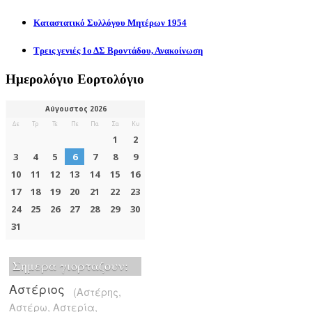
Καταστατικό Συλλόγου Μητέρων 1954
Τρεις γενιές 1ο ΔΣ Βροντάδου, Ανακοίνωση
Ημερολόγιο Εορτολόγιο