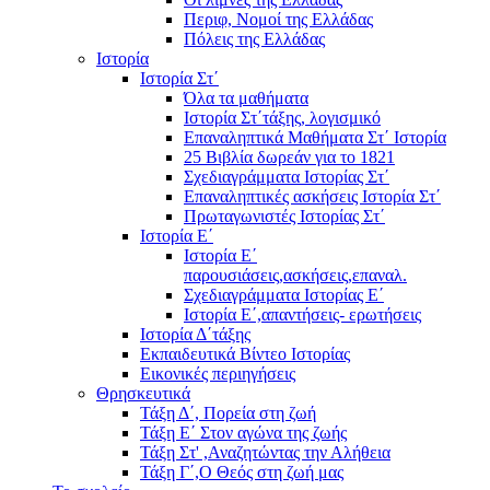
Περιφ, Νομοί της Ελλάδας
Πόλεις της Ελλάδας
Ιστορία
Ιστορία Στ΄
Όλα τα μαθήματα
Ιστορία Στ΄τάξης, λογισμικό
Επαναληπτικά Μαθήματα Στ΄ Ιστορία
25 Βιβλία δωρεάν για το 1821
Σχεδιαγράμματα Ιστορίας Στ΄
Επαναληπτικές ασκήσεις Ιστορία Στ΄
Πρωταγωνιστές Ιστορίας Στ΄
Ιστορία Ε΄
Ιστορία Ε΄
παρουσιάσεις,ασκήσεις,επαναλ.
Σχεδιαγράμματα Ιστορίας Ε΄
Ιστορία Ε΄,απαντήσεις- ερωτήσεις
Ιστορία Δ΄τάξης
Εκπαιδευτικά Βίντεο Ιστορίας
Εικονικές περιηγήσεις
Θρησκευτικά
Τάξη Δ΄, Πορεία στη ζωή
Τάξη Ε΄ Στον αγώνα της ζωής
Τάξη Στ' ,Αναζητώντας την Αλήθεια
Τάξη Γ΄,Ο Θεός στη ζωή μας