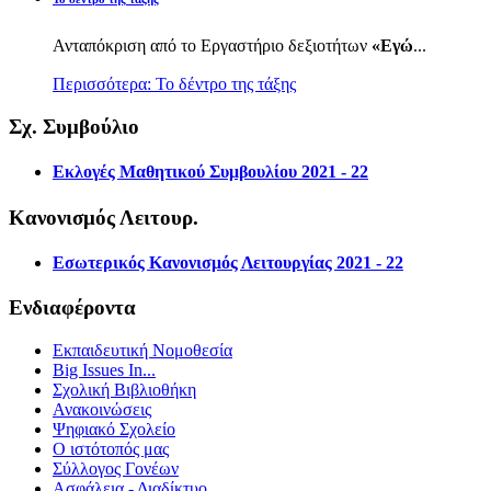
Ανταπόκριση από το Εργαστήριο δεξιοτήτων
«Εγώ
...
Περισσότερα: Το δέντρο της τάξης
Σχ. Συμβούλιο
Εκλογές Μαθητικού Συμβουλίου 2021 - 22
Κανονισμός Λειτουρ.
Εσωτερικός Κανονισμός Λειτουργίας 2021 - 22
Ενδιαφέροντα
Εκπαιδευτική Νομοθεσία
Big Issues In...
Σχολική Βιβλιοθήκη
Ανακοινώσεις
Ψηφιακό Σχολείο
Ο ιστότοπός μας
Σύλλογος Γονέων
Ασφάλεια - Διαδίκτυο