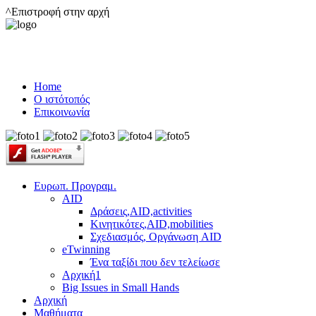
^Επιστροφή στην αρχή
Home
Ο ιστότοπός
Επικοινωνία
Ευρωπ. Προγραμ.
AID
Δράσεις,AID,activities
Κινητικότες,AID,mobilities
Σχεδιασμός, Οργάνωση AID
eTwinning
Ένα ταξίδι που δεν τελείωσε
Αρχική1
Big Issues in Small Hands
Αρχική
Μαθήματα