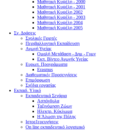
Μαθητική Κυψέλη - 2000
Μαθητική Κυψέλη - 2001
Μαθητική Κυψέλη 2002
Μαθητική Κυψέλη - 2003
Μαθητική Κυψέλη 2004
Μαθητική Κυψέλη 2005
Σχ. Δράσεις
Σχολικές Γιορτές
Περιβαλλοντική Εκπαίδευση
Αγωγή Υγείας
Ομαλή Μετάβαση - Δημ - Γυμν
Εκπ. Βίντεο Αγωγής Υγείας
Ευρωπ. Προγράμματα
Erasmus
Διαθεματικές Προσεγγίσεις
Επιμόρφωση
Σχέδια εργασίας
Εκπαιδ. Υλικό
Εκπαιδευτικά Σενάρια
Ασπόνδυλα
Ταξινόμηση Ζώων
Ηλεκτρ. Κύκλωμα
Η Άλωση της Πόλης
Ιστοεξερευνήσεις
On line εκπαιδευτικό λογισμικό