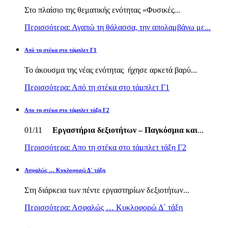
Στο πλαίσιο της θεματικής ενότητας «Φυσικές...
Περισσότερα: Αγαπώ τη θάλασσα, την απολαμβάνω με...
Από τη στέκα στο τάμπλετ Γ1
Το άκουσμα της νέας ενότητας ήχησε αρκετά βαρύ...
Περισσότερα: Από τη στέκα στο τάμπλετ Γ1
Απο τη στέκα στο τάμπλετ τάξη Γ2
01/11
Εργαστήρια δεξιοτήτων – Παγκόσμια και
...
Περισσότερα: Απο τη στέκα στο τάμπλετ τάξη Γ2
Ασφαλώς … Κυκλοφορώ Δ΄ τάξη
Στη διάρκεια των πέντε εργαστηρίων δεξιοτήτων...
Περισσότερα: Ασφαλώς … Κυκλοφορώ Δ΄ τάξη