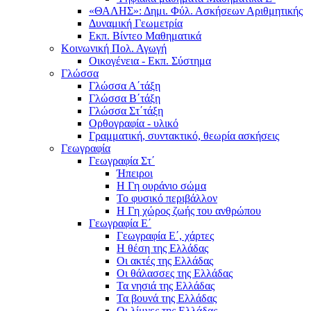
«ΘΑΛΗΣ»: Δημι. Φύλ. Ασκήσεων Αριθμητικής
Δυναμική Γεωμετρία
Εκπ. Βίντεο Μαθηματικά
Κοινωνική Πολ. Αγωγή
Οικογένεια - Εκπ. Σύστημα
Γλώσσα
Γλώσσα Α΄τάξη
Γλώσσα Β΄τάξη
Γλώσσα Στ΄τάξη
Ορθογραφία - υλικό
Γραμματική, συντακτικό, θεωρία ασκήσεις
Γεωγραφία
Γεωγραφία Στ΄
Ήπειροι
Η Γη ουράνιο σώμα
Το φυσικό περιβάλλον
Η Γη χώρος ζωής του ανθρώπου
Γεωγραφία Ε΄
Γεωγραφία Ε΄, χάρτες
Η θέση της Ελλάδας
Οι ακτές της Ελλάδας
Οι θάλασσες της Ελλάδας
Τα νησιά της Ελλάδας
Τα βουνά της Ελλάδας
Οι λίμνες της Ελλάδας