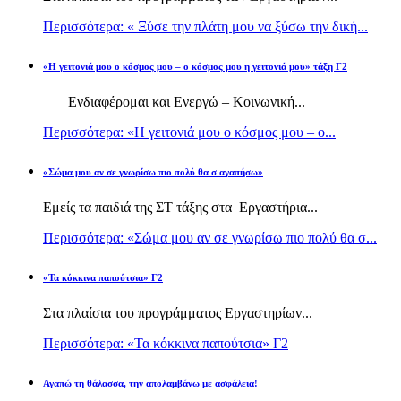
Περισσότερα: « Ξύσε την πλάτη μου να ξύσω την δική...
«Η γειτονιά μου ο κόσμος μου – ο κόσμος μου η γειτονιά μου» τάξη Γ2
Ενδιαφέρομαι και Ενεργώ – Κοινωνική...
Περισσότερα: «Η γειτονιά μου ο κόσμος μου – ο...
«Σώμα μου αν σε γνωρίσω πιο πολύ θα σ αγαπήσω»
Εμείς τα παιδιά της ΣΤ τάξης στα Εργαστήρια...
Περισσότερα: «Σώμα μου αν σε γνωρίσω πιο πολύ θα σ...
«Τα κόκκινα παπούτσια» Γ2
Στα πλαίσια του προγράμματος Εργαστηρίων...
Περισσότερα: «Τα κόκκινα παπούτσια» Γ2
Αγαπώ τη θάλασσα, την απολαμβάνω με ασφάλεια!