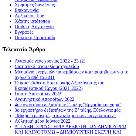
Χρήσιμες Συνδέσεις
Επικοινωνία
Λεξικά on_line
Χάρτης ιστότοπου
Παιδική Λογοτεχνία
Εγγραφές
Πολιτική Προστασία
Τελευταία Άρθρα
Αγιασμός νέας χρονιάς 2022 - 23 (2)
Στατιστικά ιστοσελίδας σχολείου
Μνημόνιο ενεργειών παρεμβάσεων και προμηθειών για το
σχολείο από το 2011
Έτησια Έκθεση Εσωτερικής Αξιολόγησης του
Εκπαιδευτικού Έργου (2021-2022)
Γιορτή Αποφοίτων 2022
Αναμνηστικό Αποφοίτων 2022
4ο εργαστήριο δεξιοτήτων Γ τάξης "Εργασία και χαρά"
3ο εργαστήριο δεξιοτήτων της Β’ τάξης. Εθελοντισμός
"Μικροί ερευνητές στον κόσμο των επαγγελμάτων"
Αθλητική μέρα Ιούνιος 2022
Δ΄ ΤΑΞΗ- ΕΡΓΑΣΤΗΡΙΑ ΔΕΞΙΟΤΗΤΩΝ ΔΗΜΙΟΥΡΓΩ
ΚΑΙ ΚΑΙΝΟΤΟΜΩ – ΔΗΜΙΟΥΡΓΙΚΗ ΣΚΕΨΗ ΚΑΙ