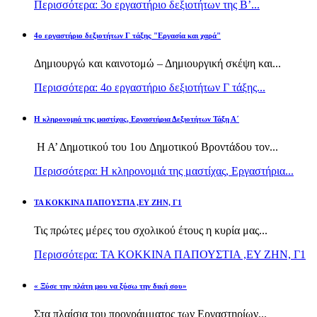
Περισσότερα: 3ο εργαστήριο δεξιοτήτων της Β’...
4ο εργαστήριο δεξιοτήτων Γ τάξης "Εργασία και χαρά"
Δημιουργώ και καινοτομώ – Δημιουργική σκέψη και...
Περισσότερα: 4ο εργαστήριο δεξιοτήτων Γ τάξης...
H κληρονομιά της μαστίχας, Εργαστήρια Δεξιοτήτων Τάξη Α΄
Η Α’ Δημοτικού του 1ου Δημοτικού Βροντάδου τον...
Περισσότερα: H κληρονομιά της μαστίχας, Εργαστήρια...
TA KOKKINA ΠΑΠΟΥΣΤΙΑ ,ΕΥ ΖΗΝ, Γ1
Τις πρώτες μέρες του σχολικού έτους η κυρία μας...
Περισσότερα: TA KOKKINA ΠΑΠΟΥΣΤΙΑ ,ΕΥ ΖΗΝ, Γ1
« Ξύσε την πλάτη μου να ξύσω την δική σου»
Στα πλαίσια του προγράμματος των Εργαστηρίων...