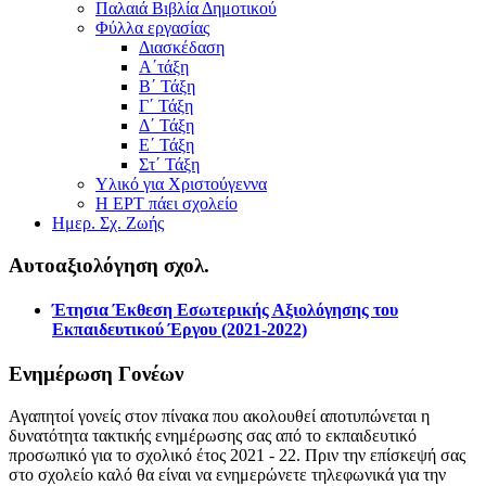
Παλαιά Βιβλία Δημοτικού
Φύλλα εργασίας
Διασκέδαση
Α΄τάξη
Β΄ Τάξη
Γ΄ Τάξη
Δ΄ Τάξη
Ε΄ Τάξη
Στ΄ Τάξη
Υλικό για Χριστούγεννα
Η ΕΡΤ πάει σχολείο
Ημερ. Σχ. Ζωής
Αυτοαξιολόγηση σχολ.
Έτησια Έκθεση Εσωτερικής Αξιολόγησης του
Εκπαιδευτικού Έργου (2021-2022)
Ενημέρωση Γονέων
Αγαπητοί γονείς στον πίνακα που ακολουθεί αποτυπώνεται η
δυνατότητα τακτικής ενημέρωσης σας από το εκπαιδευτικό
προσωπικό για το σχολικό έτος 2021 - 22. Πριν την επίσκεψή σας
στο σχολείο καλό θα είναι να ενημερώνετε τηλεφωνικά για την