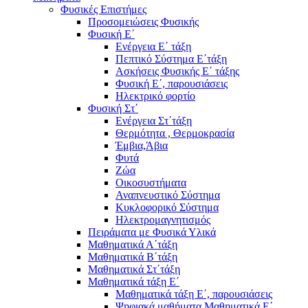
Φυσικές Επιστήμες
Προσομειώσεις Φυσικής
Φυσική Ε΄
Ενέργεια Ε΄ τάξη
Πεπτικό Σύστημα Ε΄τάξη
Ασκήσεις Φυσικής Ε΄ τάξης
Φυσική Ε΄, παρουσιάσεις
Ηλεκτρικό φορτίο
Φυσική Στ΄
Ενέργεια Στ΄τάξη
Θερμότητα , Θερμοκρασία
Έμβια,Άβια
Φυτά
Ζώα
Οικοσυστήματα
Αναπνευστικό Σύστημα
Κυκλοφορικό Σύστημα
Ηλεκτρομαγνητισμός
Πειράματα με Φυσικά Υλικά
Μαθηματικά Α΄τάξη
Μαθηματικά Β΄τάξη
Μαθηματικά Στ΄τάξη
Μαθηματικά τάξη Ε΄
Μαθηματικά τάξη Ε΄, παρουσιάσεις
Ψηφιακά μαθήματα Μαθηματικά Ε΄