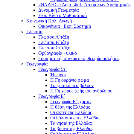
«ΘΑΛΗΣ»: Δημι. Φύλ. Ασκήσεων Αριθμητικής
Δυναμική Γεωμετρία
Εκπ. Βίντεο Μαθηματικά
Κοινωνική Πολ. Αγωγή
Οικογένεια - Εκπ. Σύστημα
Γλώσσα
Γλώσσα Α΄τάξη
Γλώσσα Β΄τάξη
Γλώσσα Στ΄τάξη
Ορθογραφία - υλικό
Γραμματική, συντακτικό, θεωρία ασκήσεις
Γεωγραφία
Γεωγραφία Στ΄
Ήπειροι
Η Γη ουράνιο σώμα
Το φυσικό περιβάλλον
Η Γη χώρος ζωής του ανθρώπου
Γεωγραφία Ε΄
Γεωγραφία Ε΄, χάρτες
Η θέση της Ελλάδας
Οι ακτές της Ελλάδας
Οι θάλασσες της Ελλάδας
Τα νησιά της Ελλάδας
Τα βουνά της Ελλάδας
Οι λίμνες της Ελλάδας