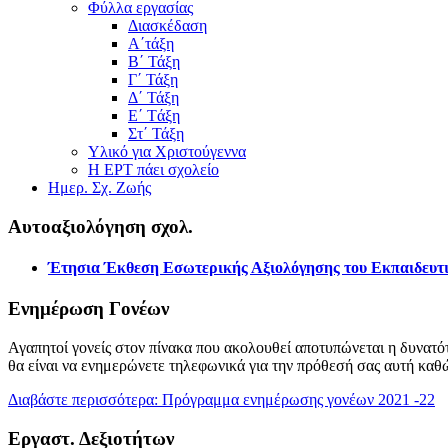
Φύλλα εργασίας
Διασκέδαση
Α΄τάξη
Β΄ Τάξη
Γ΄ Τάξη
Δ΄ Τάξη
Ε΄ Τάξη
Στ΄ Τάξη
Υλικό για Χριστούγεννα
Η ΕΡΤ πάει σχολείο
Ημερ. Σχ. Ζωής
Αυτοαξιολόγηση σχολ.
Έτησια Έκθεση Εσωτερικής Αξιολόγησης του Εκπαιδευτι
Ενημέρωση Γονέων
Αγαπητοί γονείς στον πίνακα που ακολουθεί αποτυπώνεται η δυνατότ
θα είναι να ενημερώνετε τηλεφωνικά για την πρόθεσή σας αυτή καθ
Διαβάστε περισσότερα: Πρόγραμμα ενημέρωσης γονέων 2021 -22
Εργαστ. Δεξιοτήτων