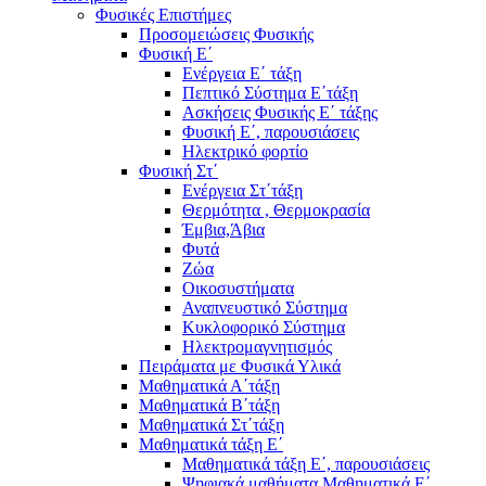
Φυσικές Επιστήμες
Προσομειώσεις Φυσικής
Φυσική Ε΄
Ενέργεια Ε΄ τάξη
Πεπτικό Σύστημα Ε΄τάξη
Ασκήσεις Φυσικής Ε΄ τάξης
Φυσική Ε΄, παρουσιάσεις
Ηλεκτρικό φορτίο
Φυσική Στ΄
Ενέργεια Στ΄τάξη
Θερμότητα , Θερμοκρασία
Έμβια,Άβια
Φυτά
Ζώα
Οικοσυστήματα
Αναπνευστικό Σύστημα
Κυκλοφορικό Σύστημα
Ηλεκτρομαγνητισμός
Πειράματα με Φυσικά Υλικά
Μαθηματικά Α΄τάξη
Μαθηματικά Β΄τάξη
Μαθηματικά Στ΄τάξη
Μαθηματικά τάξη Ε΄
Μαθηματικά τάξη Ε΄, παρουσιάσεις
Ψηφιακά μαθήματα Μαθηματικά Ε΄