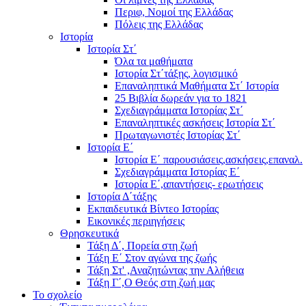
Περιφ, Νομοί της Ελλάδας
Πόλεις της Ελλάδας
Ιστορία
Ιστορία Στ΄
Όλα τα μαθήματα
Ιστορία Στ΄τάξης, λογισμικό
Επαναληπτικά Μαθήματα Στ΄ Ιστορία
25 Βιβλία δωρεάν για το 1821
Σχεδιαγράμματα Ιστορίας Στ΄
Επαναληπτικές ασκήσεις Ιστορία Στ΄
Πρωταγωνιστές Ιστορίας Στ΄
Ιστορία Ε΄
Ιστορία Ε΄ παρουσιάσεις,ασκήσεις,επαναλ.
Σχεδιαγράμματα Ιστορίας Ε΄
Ιστορία Ε΄,απαντήσεις- ερωτήσεις
Ιστορία Δ΄τάξης
Εκπαιδευτικά Βίντεο Ιστορίας
Εικονικές περιηγήσεις
Θρησκευτικά
Τάξη Δ΄, Πορεία στη ζωή
Τάξη Ε΄ Στον αγώνα της ζωής
Τάξη Στ' ,Αναζητώντας την Αλήθεια
Τάξη Γ΄,Ο Θεός στη ζωή μας
Το σχολείο