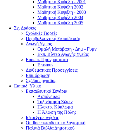
Μαθητική Κυψέλη - 2001
Μαθητική Κυψέλη 2002
Μαθητική Κυψέλη - 2003
Μαθητική Κυψέλη 2004
Μαθητική Κυψέλη 2005
Σχ. Δράσεις
Σχολικές Γιορτές
Περιβαλλοντική Εκπαίδευση
Αγωγή Υγείας
Ομαλή Μετάβαση - Δημ - Γυμν
Εκπ. Βίντεο Αγωγής Υγείας
Ευρωπ. Προγράμματα
Erasmus
Διαθεματικές Προσεγγίσεις
Επιμόρφωση
Σχέδια εργασίας
Εκπαιδ. Υλικό
Εκπαιδευτικά Σενάρια
Ασπόνδυλα
Ταξινόμηση Ζώων
Ηλεκτρ. Κύκλωμα
Η Άλωση της Πόλης
Ιστοεξερευνήσεις
On line εκπαιδευτικό λογισμικό
Παλαιά Βιβλία Δημοτικού