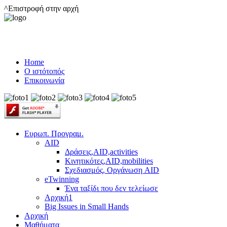
^Επιστροφή στην αρχή
Home
Ο ιστότοπός
Επικοινωνία
Ευρωπ. Προγραμ.
AID
Δράσεις,AID,activities
Κινητικότες,AID,mobilities
Σχεδιασμός, Οργάνωση AID
eTwinning
Ένα ταξίδι που δεν τελείωσε
Αρχική1
Big Issues in Small Hands
Αρχική
Μαθήματα