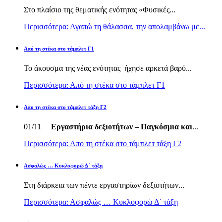
Στο πλαίσιο της θεματικής ενότητας «Φυσικές...
Περισσότερα: Αγαπώ τη θάλασσα, την απολαμβάνω με...
Από τη στέκα στο τάμπλετ Γ1
Το άκουσμα της νέας ενότητας ήχησε αρκετά βαρύ...
Περισσότερα: Από τη στέκα στο τάμπλετ Γ1
Απο τη στέκα στο τάμπλετ τάξη Γ2
01/11
Εργαστήρια δεξιοτήτων – Παγκόσμια και
...
Περισσότερα: Απο τη στέκα στο τάμπλετ τάξη Γ2
Ασφαλώς … Κυκλοφορώ Δ΄ τάξη
Στη διάρκεια των πέντε εργαστηρίων δεξιοτήτων...
Περισσότερα: Ασφαλώς … Κυκλοφορώ Δ΄ τάξη