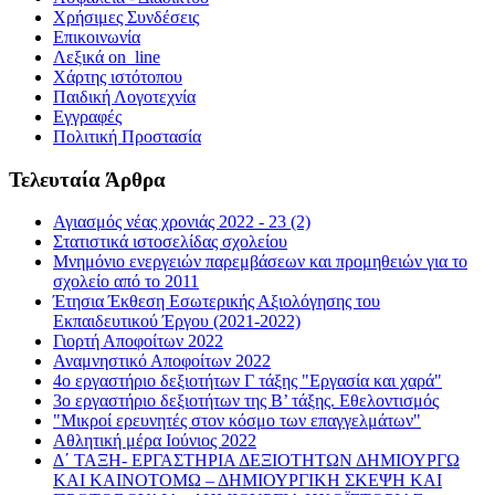
Χρήσιμες Συνδέσεις
Επικοινωνία
Λεξικά on_line
Χάρτης ιστότοπου
Παιδική Λογοτεχνία
Εγγραφές
Πολιτική Προστασία
Τελευταία Άρθρα
Αγιασμός νέας χρονιάς 2022 - 23 (2)
Στατιστικά ιστοσελίδας σχολείου
Μνημόνιο ενεργειών παρεμβάσεων και προμηθειών για το
σχολείο από το 2011
Έτησια Έκθεση Εσωτερικής Αξιολόγησης του
Εκπαιδευτικού Έργου (2021-2022)
Γιορτή Αποφοίτων 2022
Αναμνηστικό Αποφοίτων 2022
4ο εργαστήριο δεξιοτήτων Γ τάξης "Εργασία και χαρά"
3ο εργαστήριο δεξιοτήτων της Β’ τάξης. Εθελοντισμός
"Μικροί ερευνητές στον κόσμο των επαγγελμάτων"
Αθλητική μέρα Ιούνιος 2022
Δ΄ ΤΑΞΗ- ΕΡΓΑΣΤΗΡΙΑ ΔΕΞΙΟΤΗΤΩΝ ΔΗΜΙΟΥΡΓΩ
ΚΑΙ ΚΑΙΝΟΤΟΜΩ – ΔΗΜΙΟΥΡΓΙΚΗ ΣΚΕΨΗ ΚΑΙ