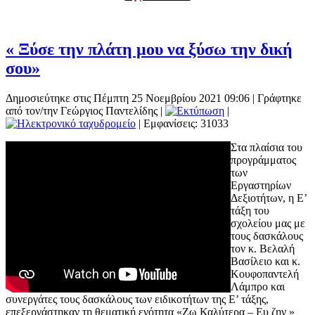
« Ξύσε την πλάτη μου να ξύσω την δική
σου»
Δημοσιεύτηκε στις Πέμπτη 25 Νοεμβρίου 2021 09:06
|
Γράφτηκε
από τον/την Γεώργιος Παντελίδης
|
|
| Εμφανίσεις: 31033
Στα πλαίσια του
προγράμματος
των
Εργαστηρίων
Δεξιοτήτων, η Ε’
τάξη του
σχολείου μας με
τους δασκάλους
τον κ. Βελαλή
Βασίλειο και κ.
Κουφοπαντελή
Λάμπρο και
συνεργάτες τους δασκάλους των ειδικοτήτων της Ε’ τάξης,
επεξεργάστηκαν τη θεματική ενότητα «Ζω Καλύτερα – Ευ ζην »