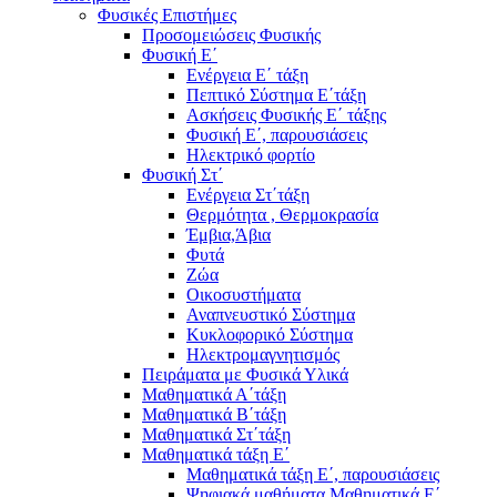
Φυσικές Επιστήμες
Προσομειώσεις Φυσικής
Φυσική Ε΄
Ενέργεια Ε΄ τάξη
Πεπτικό Σύστημα Ε΄τάξη
Ασκήσεις Φυσικής Ε΄ τάξης
Φυσική Ε΄, παρουσιάσεις
Ηλεκτρικό φορτίο
Φυσική Στ΄
Ενέργεια Στ΄τάξη
Θερμότητα , Θερμοκρασία
Έμβια,Άβια
Φυτά
Ζώα
Οικοσυστήματα
Αναπνευστικό Σύστημα
Κυκλοφορικό Σύστημα
Ηλεκτρομαγνητισμός
Πειράματα με Φυσικά Υλικά
Μαθηματικά Α΄τάξη
Μαθηματικά Β΄τάξη
Μαθηματικά Στ΄τάξη
Μαθηματικά τάξη Ε΄
Μαθηματικά τάξη Ε΄, παρουσιάσεις
Ψηφιακά μαθήματα Μαθηματικά Ε΄