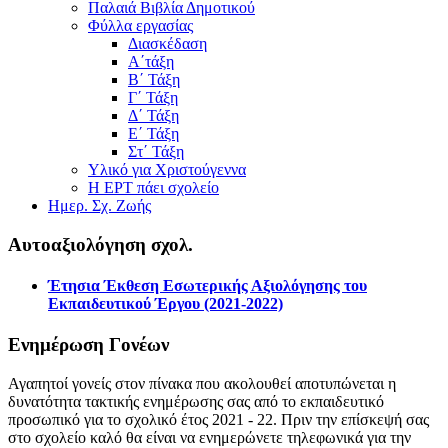
Παλαιά Βιβλία Δημοτικού
Φύλλα εργασίας
Διασκέδαση
Α΄τάξη
Β΄ Τάξη
Γ΄ Τάξη
Δ΄ Τάξη
Ε΄ Τάξη
Στ΄ Τάξη
Υλικό για Χριστούγεννα
Η ΕΡΤ πάει σχολείο
Ημερ. Σχ. Ζωής
Αυτοαξιολόγηση σχολ.
Έτησια Έκθεση Εσωτερικής Αξιολόγησης του
Εκπαιδευτικού Έργου (2021-2022)
Ενημέρωση Γονέων
Αγαπητοί γονείς στον πίνακα που ακολουθεί αποτυπώνεται η
δυνατότητα τακτικής ενημέρωσης σας από το εκπαιδευτικό
προσωπικό για το σχολικό έτος 2021 - 22. Πριν την επίσκεψή σας
στο σχολείο καλό θα είναι να ενημερώνετε τηλεφωνικά για την