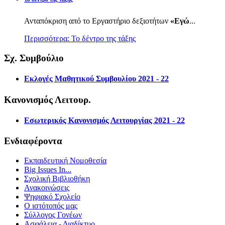
Ανταπόκριση από το Εργαστήριο δεξιοτήτων
«Εγώ
...
Περισσότερα: Το δέντρο της τάξης
Σχ. Συμβούλιο
Εκλογές Μαθητικού Συμβουλίου 2021 - 22
Κανονισμός Λειτουρ.
Εσωτερικός Κανονισμός Λειτουργίας 2021 - 22
Ενδιαφέροντα
Εκπαιδευτική Νομοθεσία
Big Issues In...
Σχολική Βιβλιοθήκη
Ανακοινώσεις
Ψηφιακό Σχολείο
Ο ιστότοπός μας
Σύλλογος Γονέων
Ασφάλεια - Διαδίκτυο