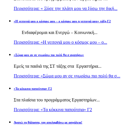
Περισσότερα: « Ξύσε την πλάτη μου να ξύσω την δική...
«Η γειτονιά μου ο κόσμος μου – ο κόσμος μου η γειτονιά μου» τάξη Γ2
Ενδιαφέρομαι και Ενεργώ – Κοινωνική...
Περισσότερα: «Η γειτονιά μου ο κόσμος μου – ο...
«Σώμα μου αν σε γνωρίσω πιο πολύ θα σ αγαπήσω»
Εμείς τα παιδιά της ΣΤ τάξης στα Εργαστήρια...
Περισσότερα: «Σώμα μου αν σε γνωρίσω πιο πολύ θα σ...
«Τα κόκκινα παπούτσια» Γ2
Στα πλαίσια του προγράμματος Εργαστηρίων...
Περισσότερα: «Τα κόκκινα παπούτσια» Γ2
Αγαπώ τη θάλασσα, την απολαμβάνω με ασφάλεια!