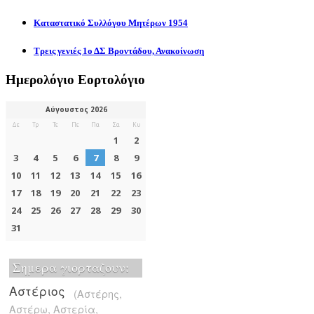
Καταστατικό Συλλόγου Μητέρων 1954
Τρεις γενιές 1ο ΔΣ Βροντάδου, Ανακοίνωση
Ημερολόγιο Εορτολόγιο