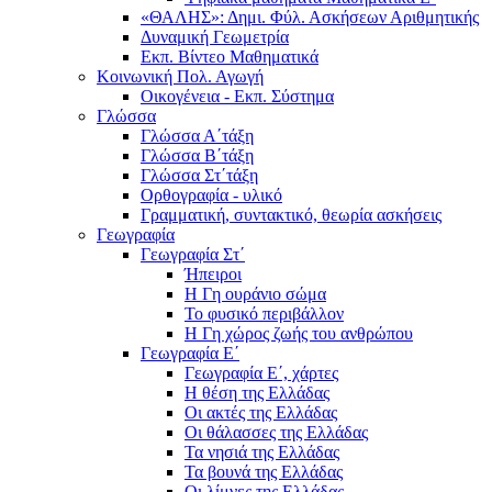
«ΘΑΛΗΣ»: Δημι. Φύλ. Ασκήσεων Αριθμητικής
Δυναμική Γεωμετρία
Εκπ. Βίντεο Μαθηματικά
Κοινωνική Πολ. Αγωγή
Οικογένεια - Εκπ. Σύστημα
Γλώσσα
Γλώσσα Α΄τάξη
Γλώσσα Β΄τάξη
Γλώσσα Στ΄τάξη
Ορθογραφία - υλικό
Γραμματική, συντακτικό, θεωρία ασκήσεις
Γεωγραφία
Γεωγραφία Στ΄
Ήπειροι
Η Γη ουράνιο σώμα
Το φυσικό περιβάλλον
Η Γη χώρος ζωής του ανθρώπου
Γεωγραφία Ε΄
Γεωγραφία Ε΄, χάρτες
Η θέση της Ελλάδας
Οι ακτές της Ελλάδας
Οι θάλασσες της Ελλάδας
Τα νησιά της Ελλάδας
Τα βουνά της Ελλάδας
Οι λίμνες της Ελλάδας