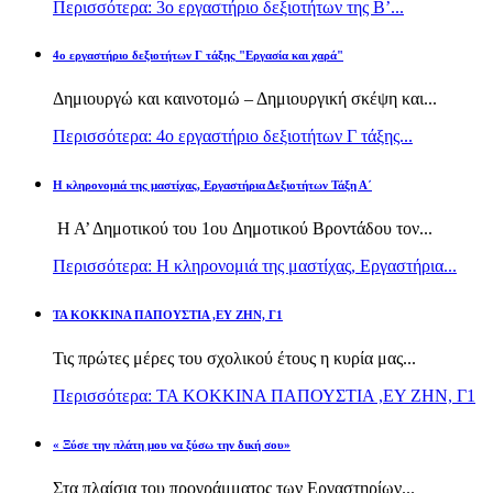
Περισσότερα: 3ο εργαστήριο δεξιοτήτων της Β’...
4ο εργαστήριο δεξιοτήτων Γ τάξης "Εργασία και χαρά"
Δημιουργώ και καινοτομώ – Δημιουργική σκέψη και...
Περισσότερα: 4ο εργαστήριο δεξιοτήτων Γ τάξης...
H κληρονομιά της μαστίχας, Εργαστήρια Δεξιοτήτων Τάξη Α΄
Η Α’ Δημοτικού του 1ου Δημοτικού Βροντάδου τον...
Περισσότερα: H κληρονομιά της μαστίχας, Εργαστήρια...
TA KOKKINA ΠΑΠΟΥΣΤΙΑ ,ΕΥ ΖΗΝ, Γ1
Τις πρώτες μέρες του σχολικού έτους η κυρία μας...
Περισσότερα: TA KOKKINA ΠΑΠΟΥΣΤΙΑ ,ΕΥ ΖΗΝ, Γ1
« Ξύσε την πλάτη μου να ξύσω την δική σου»
Στα πλαίσια του προγράμματος των Εργαστηρίων...