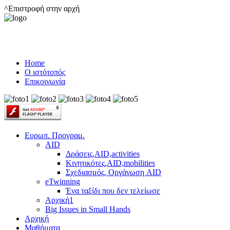
^Επιστροφή στην αρχή
Home
Ο ιστότοπός
Επικοινωνία
Ευρωπ. Προγραμ.
AID
Δράσεις,AID,activities
Κινητικότες,AID,mobilities
Σχεδιασμός, Οργάνωση AID
eTwinning
Ένα ταξίδι που δεν τελείωσε
Αρχική1
Big Issues in Small Hands
Αρχική
Μαθήματα