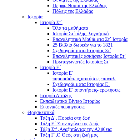
Περιφ, Νομοί της Ελλάδας
Πόλεις της Ελλάδας
Ιστορία
Ιστορία Στ΄
Όλα τα μαθήματα
Ιστορία Στ΄τάξης, λογισμικό
Επαναληπτικά Μαθήματα Στ΄ Ιστορία
25 Βιβλία δωρεάν για το 1821
Σχεδιαγράμματα Ιστορίας Στ΄
Επαναληπτικές ασκήσεις Ιστορία Στ΄
Πρωταγωνιστές Ιστορίας Στ΄
Ιστορία Ε΄
Ιστορία Ε΄
παρουσιάσεις,ασκήσεις,επαναλ.
Σχεδιαγράμματα Ιστορίας Ε΄
Ιστορία Ε΄,απαντήσεις- ερωτήσεις
Ιστορία Δ΄τάξης
Εκπαιδευτικά Βίντεο Ιστορίας
Εικονικές περιηγήσεις
Θρησκευτικά
Τάξη Δ΄, Πορεία στη ζωή
Τάξη Ε΄ Στον αγώνα της ζωής
Τάξη Στ' ,Αναζητώντας την Αλήθεια
Τάξη Γ΄,Ο Θεός στη ζωή μας