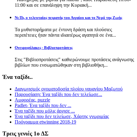
11:00 και σε επανάληψη την Κυριακή...
Νι Πι, ο τελευταίος πειρατής του Αιγαίου και το Νερό της Ζωής
Τα μυθιστορήματα με έντονη δράση και πλούσιες
περιπέτειες ήταν πάντα ιδιαιτέρως αγαπητά σε ένα...
Ονειροφύλακες - Βιβλιοπροτάσεις
Στις "Βιβλιοπροτάσεις" καθιερώνουμε προτάσεις ανάγνωσης
βιβλίων που ενσωματώθηκαν στη βιβλιοθήκη...
Ένα ταξίδι..
Διαγωνισμός ονοματοδοσία πλοίου ναυαγίου Μαζωτού
Παρουσίαση: Ένα ταξίδι που δεν τελείωσε...
Αμφορέας, puzzle
Padlet- Ένα ταξίδι που δεν ...
Ένα ταξίδι που μόλις άρχισε ...
Ένα ταξίδι που δεν τελείωσε, Χάρτης γνωριμίας
Πρόγραμμα etwinning 2018-19
Τρεις γενιές 1ο ΔΣ