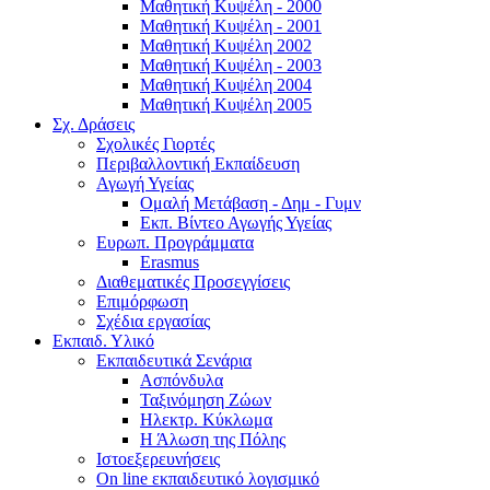
Μαθητική Κυψέλη - 2000
Μαθητική Κυψέλη - 2001
Μαθητική Κυψέλη 2002
Μαθητική Κυψέλη - 2003
Μαθητική Κυψέλη 2004
Μαθητική Κυψέλη 2005
Σχ. Δράσεις
Σχολικές Γιορτές
Περιβαλλοντική Εκπαίδευση
Αγωγή Υγείας
Ομαλή Μετάβαση - Δημ - Γυμν
Εκπ. Βίντεο Αγωγής Υγείας
Ευρωπ. Προγράμματα
Erasmus
Διαθεματικές Προσεγγίσεις
Επιμόρφωση
Σχέδια εργασίας
Εκπαιδ. Υλικό
Εκπαιδευτικά Σενάρια
Ασπόνδυλα
Ταξινόμηση Ζώων
Ηλεκτρ. Κύκλωμα
Η Άλωση της Πόλης
Ιστοεξερευνήσεις
On line εκπαιδευτικό λογισμικό