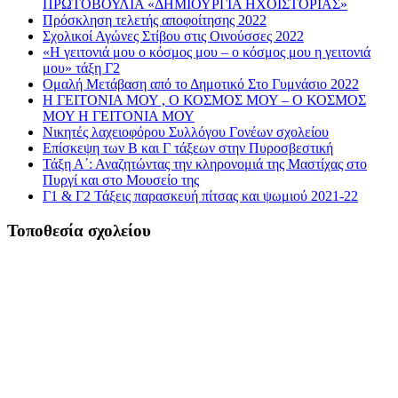
ΠΡΩΤΟΒΟΥΛΙΑ «ΔΗΜΙΟΥΡΓΙΑ ΗΧΟΪΣΤΟΡΙΑΣ»
Πρόσκληση τελετής αποφοίτησης 2022
Σχολικοί Αγώνες Στίβου στις Οινούσσες 2022
«Η γειτονιά μου ο κόσμος μου – ο κόσμος μου η γειτονιά
μου» τάξη Γ2
Ομαλή Μετάβαση από το Δημοτικό Στο Γυμνάσιο 2022
Η ΓΕΙΤΟΝΙΑ ΜΟΥ , Ο ΚΟΣΜΟΣ ΜΟΥ – Ο ΚΟΣΜΟΣ
ΜΟΥ Η ΓΕΙΤΟΝΙΑ ΜΟΥ
Νικητές λαχειοφόρου Συλλόγου Γονέων σχολείου
Επίσκεψη των Β και Γ τάξεων στην Πυροσβεστική
Τάξη Α΄: Αναζητώντας την κληρονομιά της Μαστίχας στο
Πυργί και στο Μουσείο της
Γ1 & Γ2 Τάξεις παρασκευή πίτσας και ψωμιού 2021-22
Τοποθεσία σχολείου