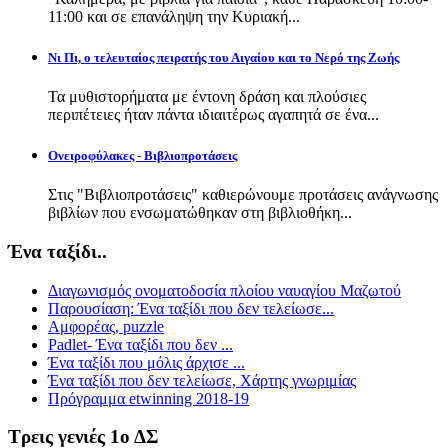
11:00 και σε επανάληψη την Κυριακή...
Νι Πι, ο τελευταίος πειρατής του Αιγαίου και το Νερό της Ζωής
Τα μυθιστορήματα με έντονη δράση και πλούσιες
περιπέτειες ήταν πάντα ιδιαιτέρως αγαπητά σε ένα...
Ονειροφύλακες - Βιβλιοπροτάσεις
Στις "Βιβλιοπροτάσεις" καθιερώνουμε προτάσεις ανάγνωσης
βιβλίων που ενσωματώθηκαν στη βιβλιοθήκη...
Ένα ταξίδι..
Διαγωνισμός ονοματοδοσία πλοίου ναυαγίου Μαζωτού
Παρουσίαση: Ένα ταξίδι που δεν τελείωσε...
Αμφορέας, puzzle
Padlet- Ένα ταξίδι που δεν ...
Ένα ταξίδι που μόλις άρχισε ...
Ένα ταξίδι που δεν τελείωσε, Χάρτης γνωριμίας
Πρόγραμμα etwinning 2018-19
Τρεις γενιές 1ο ΔΣ