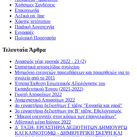
Χρήσιμες Συνδέσεις
Επικοινωνία
Λεξικά on_line
Χάρτης ιστότοπου
Παιδική Λογοτεχνία
Εγγραφές
Πολιτική Προστασία
Τελευταία Άρθρα
Αγιασμός νέας χρονιάς 2022 - 23 (2)
Στατιστικά ιστοσελίδας σχολείου
Μνημόνιο ενεργειών παρεμβάσεων και προμηθειών για το
σχολείο από το 2011
Έτησια Έκθεση Εσωτερικής Αξιολόγησης του
Εκπαιδευτικού Έργου (2021-2022)
Γιορτή Αποφοίτων 2022
Αναμνηστικό Αποφοίτων 2022
4ο εργαστήριο δεξιοτήτων Γ τάξης "Εργασία και χαρά"
3ο εργαστήριο δεξιοτήτων της Β’ τάξης. Εθελοντισμός
"Μικροί ερευνητές στον κόσμο των επαγγελμάτων"
Αθλητική μέρα Ιούνιος 2022
Δ΄ ΤΑΞΗ- ΕΡΓΑΣΤΗΡΙΑ ΔΕΞΙΟΤΗΤΩΝ ΔΗΜΙΟΥΡΓΩ
ΚΑΙ ΚΑΙΝΟΤΟΜΩ – ΔΗΜΙΟΥΡΓΙΚΗ ΣΚΕΨΗ ΚΑΙ