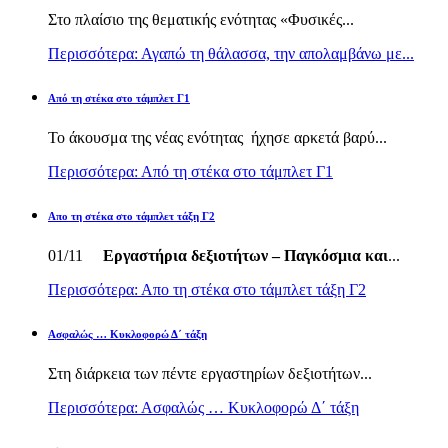
Στο πλαίσιο της θεματικής ενότητας «Φυσικές...
Περισσότερα: Αγαπώ τη θάλασσα, την απολαμβάνω με...
Από τη στέκα στο τάμπλετ Γ1
Το άκουσμα της νέας ενότητας ήχησε αρκετά βαρύ...
Περισσότερα: Από τη στέκα στο τάμπλετ Γ1
Απο τη στέκα στο τάμπλετ τάξη Γ2
01/11
Εργαστήρια δεξιοτήτων – Παγκόσμια και
...
Περισσότερα: Απο τη στέκα στο τάμπλετ τάξη Γ2
Ασφαλώς … Κυκλοφορώ Δ΄ τάξη
Στη διάρκεια των πέντε εργαστηρίων δεξιοτήτων...
Περισσότερα: Ασφαλώς … Κυκλοφορώ Δ΄ τάξη