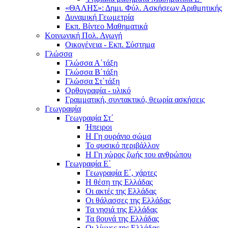
«ΘΑΛΗΣ»: Δημι. Φύλ. Ασκήσεων Αριθμητικής
Δυναμική Γεωμετρία
Εκπ. Βίντεο Μαθηματικά
Κοινωνική Πολ. Αγωγή
Οικογένεια - Εκπ. Σύστημα
Γλώσσα
Γλώσσα Α΄τάξη
Γλώσσα Β΄τάξη
Γλώσσα Στ΄τάξη
Ορθογραφία - υλικό
Γραμματική, συντακτικό, θεωρία ασκήσεις
Γεωγραφία
Γεωγραφία Στ΄
Ήπειροι
Η Γη ουράνιο σώμα
Το φυσικό περιβάλλον
Η Γη χώρος ζωής του ανθρώπου
Γεωγραφία Ε΄
Γεωγραφία Ε΄, χάρτες
Η θέση της Ελλάδας
Οι ακτές της Ελλάδας
Οι θάλασσες της Ελλάδας
Τα νησιά της Ελλάδας
Τα βουνά της Ελλάδας
Οι λίμνες της Ελλάδας