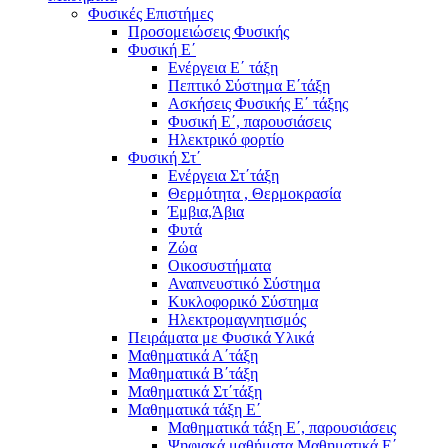
Φυσικές Επιστήμες
Προσομειώσεις Φυσικής
Φυσική Ε΄
Ενέργεια Ε΄ τάξη
Πεπτικό Σύστημα Ε΄τάξη
Ασκήσεις Φυσικής Ε΄ τάξης
Φυσική Ε΄, παρουσιάσεις
Ηλεκτρικό φορτίο
Φυσική Στ΄
Ενέργεια Στ΄τάξη
Θερμότητα , Θερμοκρασία
Έμβια,Άβια
Φυτά
Ζώα
Οικοσυστήματα
Αναπνευστικό Σύστημα
Κυκλοφορικό Σύστημα
Ηλεκτρομαγνητισμός
Πειράματα με Φυσικά Υλικά
Μαθηματικά Α΄τάξη
Μαθηματικά Β΄τάξη
Μαθηματικά Στ΄τάξη
Μαθηματικά τάξη Ε΄
Μαθηματικά τάξη Ε΄, παρουσιάσεις
Ψηφιακά μαθήματα Μαθηματικά Ε΄