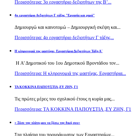
Περισσότερα: 3ο εργαστήριο δεξιοτήτων της Β’...
4ο εργαστήριο δεξιοτήτων Γ τάξης "Εργασία και χαρά"
Δημιουργώ και καινοτομώ – Δημιουργική σκέψη και...
Περισσότερα: 4ο εργαστήριο δεξιοτήτων Γ τάξης...
H κληρονομιά της μαστίχας, Εργαστήρια Δεξιοτήτων Τάξη Α΄
Η Α’ Δημοτικού του 1ου Δημοτικού Βροντάδου τον...
Περισσότερα: H κληρονομιά της μαστίχας, Εργαστήρια...
TA KOKKINA ΠΑΠΟΥΣΤΙΑ ,ΕΥ ΖΗΝ, Γ1
Τις πρώτες μέρες του σχολικού έτους η κυρία μας...
Περισσότερα: TA KOKKINA ΠΑΠΟΥΣΤΙΑ ,ΕΥ ΖΗΝ, Γ1
« Ξύσε την πλάτη μου να ξύσω την δική σου»
Στα πλαίσια του προγράμματος των Εργαστηρίων...