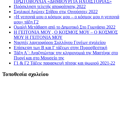
ΠΡΩΤΟΒΟΥΛΙΑ «ΔΗΜΙΟΥΡΓΙΑ ΗΧΟΪΣΤΟΡΙΑΣ»
Πρόσκληση τελετής αποφοίτησης 2022
Σχολικοί Αγώνες Στίβου στις Οινούσσες 2022
«Η γειτονιά μου ο κόσμος μου – ο κόσμος μου η γειτονιά
μου» τάξη Γ2
Ομαλή Μετάβαση από το Δημοτικό Στο Γυμνάσιο 2022
Η ΓΕΙΤΟΝΙΑ ΜΟΥ , Ο ΚΟΣΜΟΣ ΜΟΥ – Ο ΚΟΣΜΟΣ
ΜΟΥ Η ΓΕΙΤΟΝΙΑ ΜΟΥ
Νικητές λαχειοφόρου Συλλόγου Γονέων σχολείου
Επίσκεψη των Β και Γ τάξεων στην Πυροσβεστική
Τάξη Α΄: Αναζητώντας την κληρονομιά της Μαστίχας στο
Πυργί και στο Μουσείο της
Γ1 & Γ2 Τάξεις παρασκευή πίτσας και ψωμιού 2021-22
Τοποθεσία σχολείου