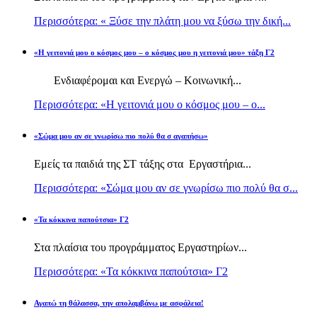
Περισσότερα: « Ξύσε την πλάτη μου να ξύσω την δική...
«Η γειτονιά μου ο κόσμος μου – ο κόσμος μου η γειτονιά μου» τάξη Γ2
Ενδιαφέρομαι και Ενεργώ – Κοινωνική...
Περισσότερα: «Η γειτονιά μου ο κόσμος μου – ο...
«Σώμα μου αν σε γνωρίσω πιο πολύ θα σ αγαπήσω»
Εμείς τα παιδιά της ΣΤ τάξης στα Εργαστήρια...
Περισσότερα: «Σώμα μου αν σε γνωρίσω πιο πολύ θα σ...
«Τα κόκκινα παπούτσια» Γ2
Στα πλαίσια του προγράμματος Εργαστηρίων...
Περισσότερα: «Τα κόκκινα παπούτσια» Γ2
Αγαπώ τη θάλασσα, την απολαμβάνω με ασφάλεια!