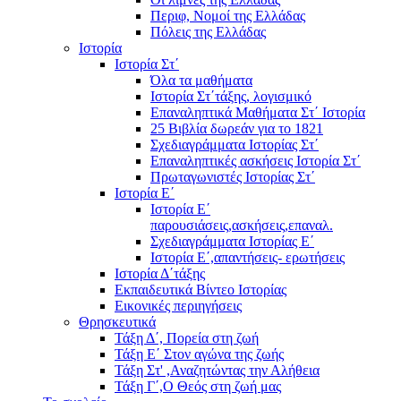
Περιφ, Νομοί της Ελλάδας
Πόλεις της Ελλάδας
Ιστορία
Ιστορία Στ΄
Όλα τα μαθήματα
Ιστορία Στ΄τάξης, λογισμικό
Επαναληπτικά Μαθήματα Στ΄ Ιστορία
25 Βιβλία δωρεάν για το 1821
Σχεδιαγράμματα Ιστορίας Στ΄
Επαναληπτικές ασκήσεις Ιστορία Στ΄
Πρωταγωνιστές Ιστορίας Στ΄
Ιστορία Ε΄
Ιστορία Ε΄
παρουσιάσεις,ασκήσεις,επαναλ.
Σχεδιαγράμματα Ιστορίας Ε΄
Ιστορία Ε΄,απαντήσεις- ερωτήσεις
Ιστορία Δ΄τάξης
Εκπαιδευτικά Βίντεο Ιστορίας
Εικονικές περιηγήσεις
Θρησκευτικά
Τάξη Δ΄, Πορεία στη ζωή
Τάξη Ε΄ Στον αγώνα της ζωής
Τάξη Στ' ,Αναζητώντας την Αλήθεια
Τάξη Γ΄,Ο Θεός στη ζωή μας