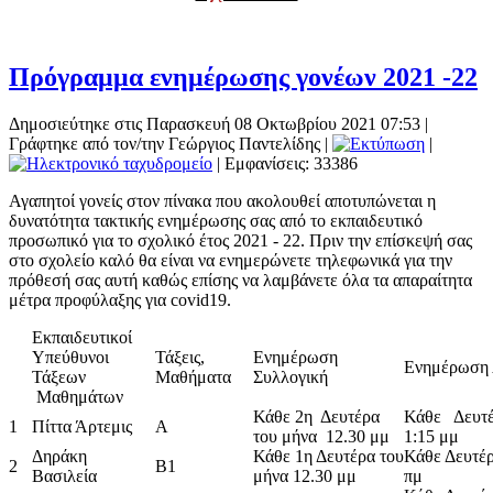
Πρόγραμμα ενημέρωσης γονέων 2021 -22
Δημοσιεύτηκε στις Παρασκευή 08 Οκτωβρίου 2021 07:53
|
Γράφτηκε από τον/την Γεώργιος Παντελίδης
|
|
| Εμφανίσεις: 33386
Αγαπητοί γονείς στον πίνακα που ακολουθεί αποτυπώνεται η
δυνατότητα τακτικής ενημέρωσης σας από το εκπαιδευτικό
προσωπικό για το σχολικό έτος 2021 - 22. Πριν την επίσκεψή σας
στο σχολείο καλό θα είναι να ενημερώνετε τηλεφωνικά για την
πρόθεσή σας αυτή καθώς επίσης να λαμβάνετε όλα τα απαραίτητα
μέτρα προφύλαξης για covid19.
Εκπαιδευτικοί
Υπεύθυνοι
Τάξεις,
Ενημέρωση
Ενημέρωση 
Τάξεων
Μαθήματα
Συλλογική
Μαθημάτων
Κάθε 2η Δευτέρα
Κάθε Δευτέ
1
Πίττα Άρτεμις
Α
του μήνα 12.30 μμ
1:15 μμ
Δηράκη
Κάθε 1η Δευτέρα του
Κάθε Δευτέρ
2
Β1
Βασιλεία
μήνα 12.30 μμ
πμ