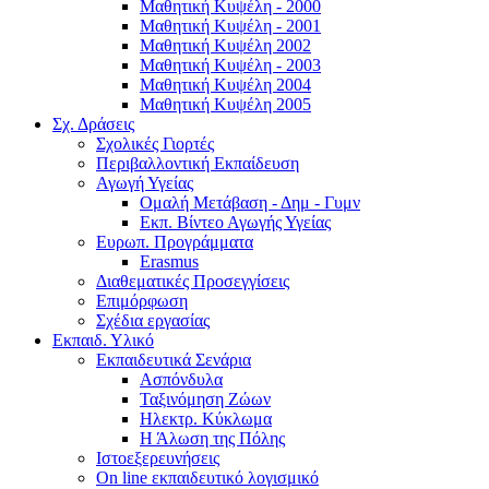
Μαθητική Κυψέλη - 2000
Μαθητική Κυψέλη - 2001
Μαθητική Κυψέλη 2002
Μαθητική Κυψέλη - 2003
Μαθητική Κυψέλη 2004
Μαθητική Κυψέλη 2005
Σχ. Δράσεις
Σχολικές Γιορτές
Περιβαλλοντική Εκπαίδευση
Αγωγή Υγείας
Ομαλή Μετάβαση - Δημ - Γυμν
Εκπ. Βίντεο Αγωγής Υγείας
Ευρωπ. Προγράμματα
Erasmus
Διαθεματικές Προσεγγίσεις
Επιμόρφωση
Σχέδια εργασίας
Εκπαιδ. Υλικό
Εκπαιδευτικά Σενάρια
Ασπόνδυλα
Ταξινόμηση Ζώων
Ηλεκτρ. Κύκλωμα
Η Άλωση της Πόλης
Ιστοεξερευνήσεις
On line εκπαιδευτικό λογισμικό