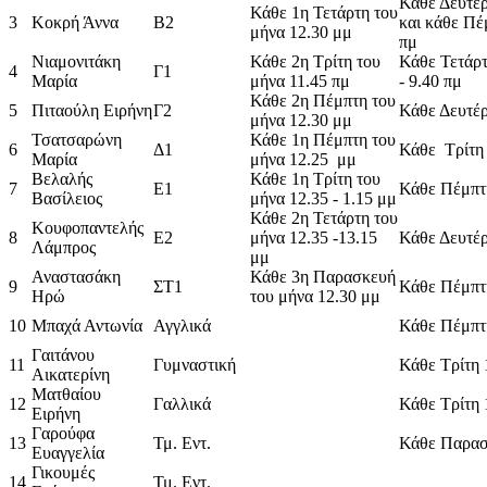
Κάθε Δευτέρ
Κάθε 1η Τετάρτη του
3
Κοκρή Άννα
Β2
και κάθε Πέ
μήνα 12.30 μμ
πμ
Νιαμονιτάκη
Κάθε 2η Τρίτη του
Κάθε Τετάρτ
4
Γ1
Μαρία
μήνα 11.45 πμ
- 9.40 πμ
Κάθε 2η Πέμπτη του
5
Πιταούλη Ειρήνη
Γ2
Κάθε Δευτέρ
μήνα 12.30 μμ
Τσατσαρώνη
Κάθε 1η Πέμπτη του
6
Δ1
Κάθε Τρίτη 
Μαρία
μήνα 12.25 μμ
Βελαλής
Κάθε 1η Τρίτη του
7
E1
Κάθε Πέμπτη
Βασίλειος
μήνα 12.35 - 1.15 μμ
Κάθε 2η Τετάρτη του
Κουφοπαντελής
8
Ε2
μήνα 12.35 -13.15
Κάθε Δευτέρ
Λάμπρος
μμ
Αναστασάκη
Κάθε 3η Παρασκευή
9
ΣΤ1
Κάθε Πέμπτη
Ηρώ
του μήνα 12.30 μμ
10
Μπαχά Αντωνία
Αγγλικά
Κάθε Πέμπτη
Γαιτάνου
11
Γυμναστική
Κάθε Τρίτη 
Αικατερίνη
Ματθαίου
12
Γαλλικά
Κάθε Τρίτη 
Ειρήνη
Γαρούφα
13
Τμ. Εντ.
Κάθε Παρασ
Ευαγγελία
Γικουμές
14
Τμ. Εντ.