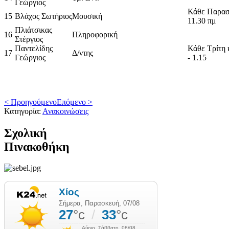
Γεώργιος
Κάθε Παρασ
15
Βλάχος Σωτήριος
Μουσική
11.30 πμ
Πλιάτσικας
16
Πληροφορική
Στέργιος
Παντελίδης
Κάθε Τρίτη 
17
Δ/ντης
Γεώργιος
- 1.15
< Προηγούμενο
Επόμενο >
Κατηγορία:
Ανακοινώσεις
Σχολική
Πινακοθήκη