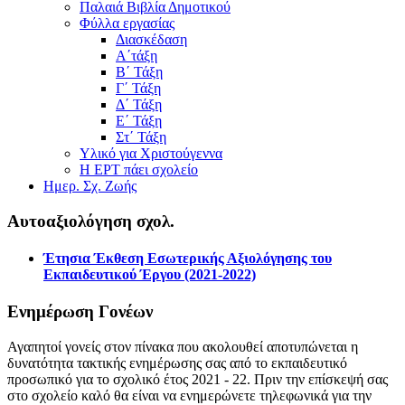
Παλαιά Βιβλία Δημοτικού
Φύλλα εργασίας
Διασκέδαση
Α΄τάξη
Β΄ Τάξη
Γ΄ Τάξη
Δ΄ Τάξη
Ε΄ Τάξη
Στ΄ Τάξη
Υλικό για Χριστούγεννα
Η ΕΡΤ πάει σχολείο
Ημερ. Σχ. Ζωής
Αυτοαξιολόγηση σχολ.
Έτησια Έκθεση Εσωτερικής Αξιολόγησης του
Εκπαιδευτικού Έργου (2021-2022)
Ενημέρωση Γονέων
Αγαπητοί γονείς στον πίνακα που ακολουθεί αποτυπώνεται η
δυνατότητα τακτικής ενημέρωσης σας από το εκπαιδευτικό
προσωπικό για το σχολικό έτος 2021 - 22. Πριν την επίσκεψή σας
στο σχολείο καλό θα είναι να ενημερώνετε τηλεφωνικά για την