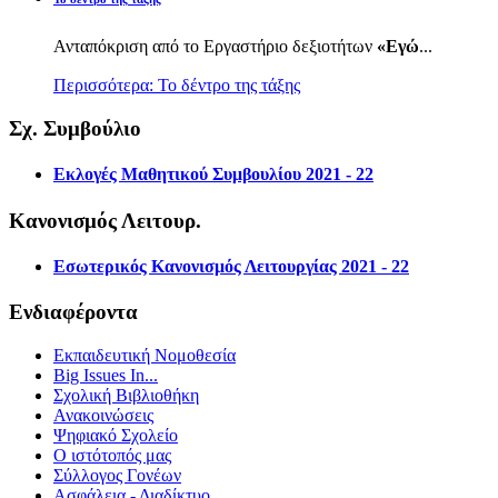
Ανταπόκριση από το Εργαστήριο δεξιοτήτων
«Εγώ
...
Περισσότερα: Το δέντρο της τάξης
Σχ. Συμβούλιο
Εκλογές Μαθητικού Συμβουλίου 2021 - 22
Κανονισμός Λειτουρ.
Εσωτερικός Κανονισμός Λειτουργίας 2021 - 22
Ενδιαφέροντα
Εκπαιδευτική Νομοθεσία
Big Issues In...
Σχολική Βιβλιοθήκη
Ανακοινώσεις
Ψηφιακό Σχολείο
Ο ιστότοπός μας
Σύλλογος Γονέων
Ασφάλεια - Διαδίκτυο