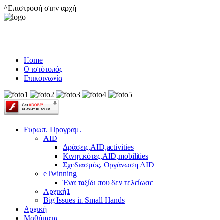
^Επιστροφή στην αρχή
Home
Ο ιστότοπός
Επικοινωνία
Ευρωπ. Προγραμ.
AID
Δράσεις,AID,activities
Κινητικότες,AID,mobilities
Σχεδιασμός, Οργάνωση AID
eTwinning
Ένα ταξίδι που δεν τελείωσε
Αρχική1
Big Issues in Small Hands
Αρχική
Μαθήματα