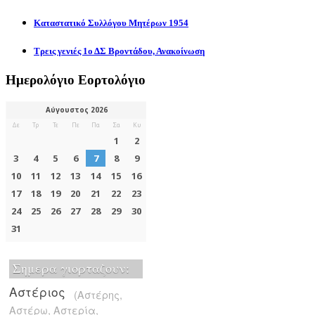
Καταστατικό Συλλόγου Μητέρων 1954
Τρεις γενιές 1ο ΔΣ Βροντάδου, Ανακοίνωση
Ημερολόγιο Εορτολόγιο