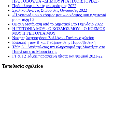
ΠΡΩΤΟΒΟΥΛΙΑ «ΔΗΜΙΟΥΡΓΙΑ ΗΧΟΪΣΤΟΡΙΑΣ»
Πρόσκληση τελετής αποφοίτησης 2022
Σχολικοί Αγώνες Στίβου στις Οινούσσες 2022
«Η γειτονιά μου ο κόσμος μου – ο κόσμος μου η γειτονιά
μου» τάξη Γ2
Ομαλή Μετάβαση από το Δημοτικό Στο Γυμνάσιο 2022
Η ΓΕΙΤΟΝΙΑ ΜΟΥ , Ο ΚΟΣΜΟΣ ΜΟΥ – Ο ΚΟΣΜΟΣ
ΜΟΥ Η ΓΕΙΤΟΝΙΑ ΜΟΥ
Νικητές λαχειοφόρου Συλλόγου Γονέων σχολείου
Επίσκεψη των Β και Γ τάξεων στην Πυροσβεστική
Τάξη Α΄: Αναζητώντας την κληρονομιά της Μαστίχας στο
Πυργί και στο Μουσείο της
Γ1 & Γ2 Τάξεις παρασκευή πίτσας και ψωμιού 2021-22
Τοποθεσία σχολείου