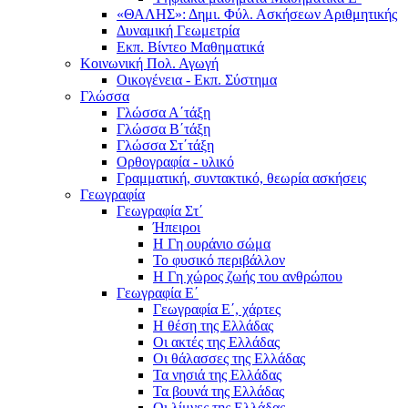
«ΘΑΛΗΣ»: Δημι. Φύλ. Ασκήσεων Αριθμητικής
Δυναμική Γεωμετρία
Εκπ. Βίντεο Μαθηματικά
Κοινωνική Πολ. Αγωγή
Οικογένεια - Εκπ. Σύστημα
Γλώσσα
Γλώσσα Α΄τάξη
Γλώσσα Β΄τάξη
Γλώσσα Στ΄τάξη
Ορθογραφία - υλικό
Γραμματική, συντακτικό, θεωρία ασκήσεις
Γεωγραφία
Γεωγραφία Στ΄
Ήπειροι
Η Γη ουράνιο σώμα
Το φυσικό περιβάλλον
Η Γη χώρος ζωής του ανθρώπου
Γεωγραφία Ε΄
Γεωγραφία Ε΄, χάρτες
Η θέση της Ελλάδας
Οι ακτές της Ελλάδας
Οι θάλασσες της Ελλάδας
Τα νησιά της Ελλάδας
Τα βουνά της Ελλάδας
Οι λίμνες της Ελλάδας