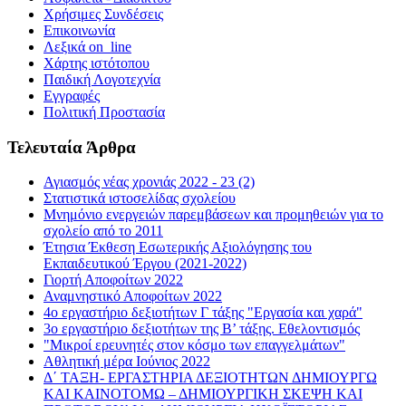
Χρήσιμες Συνδέσεις
Επικοινωνία
Λεξικά on_line
Χάρτης ιστότοπου
Παιδική Λογοτεχνία
Εγγραφές
Πολιτική Προστασία
Τελευταία Άρθρα
Αγιασμός νέας χρονιάς 2022 - 23 (2)
Στατιστικά ιστοσελίδας σχολείου
Μνημόνιο ενεργειών παρεμβάσεων και προμηθειών για το
σχολείο από το 2011
Έτησια Έκθεση Εσωτερικής Αξιολόγησης του
Εκπαιδευτικού Έργου (2021-2022)
Γιορτή Αποφοίτων 2022
Αναμνηστικό Αποφοίτων 2022
4ο εργαστήριο δεξιοτήτων Γ τάξης "Εργασία και χαρά"
3ο εργαστήριο δεξιοτήτων της Β’ τάξης. Εθελοντισμός
"Μικροί ερευνητές στον κόσμο των επαγγελμάτων"
Αθλητική μέρα Ιούνιος 2022
Δ΄ ΤΑΞΗ- ΕΡΓΑΣΤΗΡΙΑ ΔΕΞΙΟΤΗΤΩΝ ΔΗΜΙΟΥΡΓΩ
ΚΑΙ ΚΑΙΝΟΤΟΜΩ – ΔΗΜΙΟΥΡΓΙΚΗ ΣΚΕΨΗ ΚΑΙ