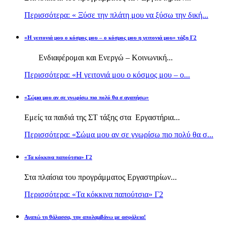
Περισσότερα: « Ξύσε την πλάτη μου να ξύσω την δική...
«Η γειτονιά μου ο κόσμος μου – ο κόσμος μου η γειτονιά μου» τάξη Γ2
Ενδιαφέρομαι και Ενεργώ – Κοινωνική...
Περισσότερα: «Η γειτονιά μου ο κόσμος μου – ο...
«Σώμα μου αν σε γνωρίσω πιο πολύ θα σ αγαπήσω»
Εμείς τα παιδιά της ΣΤ τάξης στα Εργαστήρια...
Περισσότερα: «Σώμα μου αν σε γνωρίσω πιο πολύ θα σ...
«Τα κόκκινα παπούτσια» Γ2
Στα πλαίσια του προγράμματος Εργαστηρίων...
Περισσότερα: «Τα κόκκινα παπούτσια» Γ2
Αγαπώ τη θάλασσα, την απολαμβάνω με ασφάλεια!