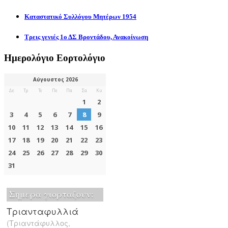
Καταστατικό Συλλόγου Μητέρων 1954
Τρεις γενιές 1ο ΔΣ Βροντάδου, Ανακοίνωση
Ημερολόγιο Εορτολόγιο