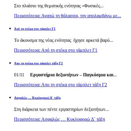
Στο πλαίσιο της θεματικής ενότητας «Φυσικές...
Περισσότερα: Αγαπώ τη θάλασσα, την απολαμβάνω με...
Από τη στέκα στο τάμπλετ Γ1
Το άκουσμα της νέας ενότητας ήχησε αρκετά βαρύ...
Περισσότερα: Από τη στέκα στο τάμπλετ Γ1
Απο τη στέκα στο τάμπλετ τάξη Γ2
01/11
Εργαστήρια δεξιοτήτων – Παγκόσμια και
...
Περισσότερα: Απο τη στέκα στο τάμπλετ τάξη Γ2
Ασφαλώς … Κυκλοφορώ Δ΄ τάξη
Στη διάρκεια των πέντε εργαστηρίων δεξιοτήτων...
Περισσότερα: Ασφαλώς … Κυκλοφορώ Δ΄ τάξη