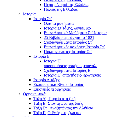
Περιφ, Νομοί της Ελλάδας
Πόλεις της Ελλάδας
Ιστορία
Ιστορία Στ΄
Όλα τα μαθήματα
Ιστορία Στ΄τάξης, λογισμικό
Επαναληπτικά Μαθήματα Στ΄ Ιστορία
25 Βιβλία δωρεάν για το 1821
Σχεδιαγράμματα Ιστορίας Στ΄
Επαναληπτικές ασκήσεις Ιστορία Στ΄
Πρωταγωνιστές Ιστορίας Στ΄
Ιστορία Ε΄
Ιστορία Ε΄
παρουσιάσεις,ασκήσεις,επαναλ.
Σχεδιαγράμματα Ιστορίας Ε΄
Ιστορία Ε΄,απαντήσεις- ερωτήσεις
Ιστορία Δ΄τάξης
Εκπαιδευτικά Βίντεο Ιστορίας
Εικονικές περιηγήσεις
Θρησκευτικά
Τάξη Δ΄, Πορεία στη ζωή
Τάξη Ε΄ Στον αγώνα της ζωής
Τάξη Στ' ,Αναζητώντας την Αλήθεια
Τάξη Γ΄,Ο Θεός στη ζωή μας