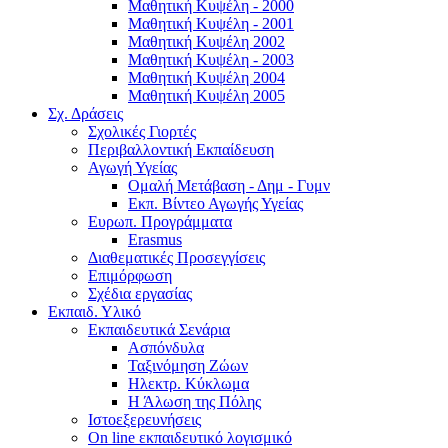
Μαθητική Κυψέλη - 2000
Μαθητική Κυψέλη - 2001
Μαθητική Κυψέλη 2002
Μαθητική Κυψέλη - 2003
Μαθητική Κυψέλη 2004
Μαθητική Κυψέλη 2005
Σχ. Δράσεις
Σχολικές Γιορτές
Περιβαλλοντική Εκπαίδευση
Αγωγή Υγείας
Ομαλή Μετάβαση - Δημ - Γυμν
Εκπ. Βίντεο Αγωγής Υγείας
Ευρωπ. Προγράμματα
Erasmus
Διαθεματικές Προσεγγίσεις
Επιμόρφωση
Σχέδια εργασίας
Εκπαιδ. Υλικό
Εκπαιδευτικά Σενάρια
Ασπόνδυλα
Ταξινόμηση Ζώων
Ηλεκτρ. Κύκλωμα
Η Άλωση της Πόλης
Ιστοεξερευνήσεις
On line εκπαιδευτικό λογισμικό