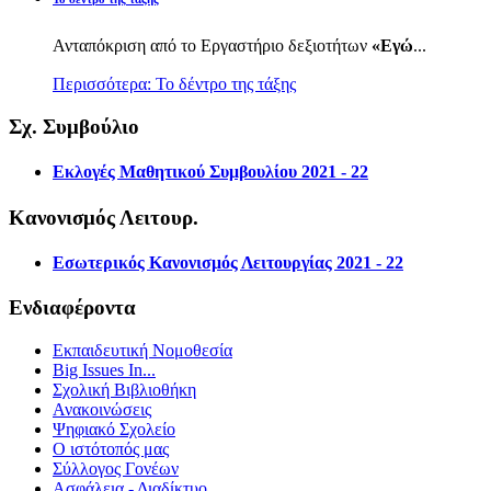
Ανταπόκριση από το Εργαστήριο δεξιοτήτων
«Εγώ
...
Περισσότερα: Το δέντρο της τάξης
Σχ. Συμβούλιο
Εκλογές Μαθητικού Συμβουλίου 2021 - 22
Κανονισμός Λειτουρ.
Εσωτερικός Κανονισμός Λειτουργίας 2021 - 22
Ενδιαφέροντα
Εκπαιδευτική Νομοθεσία
Big Issues In...
Σχολική Βιβλιοθήκη
Ανακοινώσεις
Ψηφιακό Σχολείο
Ο ιστότοπός μας
Σύλλογος Γονέων
Ασφάλεια - Διαδίκτυο