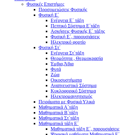
Φυσικές Επιστήμες
Προσομειώσεις Φυσικής
Φυσική Ε΄
Ενέργεια Ε΄ τάξη
Πεπτικό Σύστημα Ε΄τάξη
Ασκήσεις Φυσικής Ε΄ τάξης
Φυσική Ε΄, παρουσιάσεις
Ηλεκτρικό φορτίο
Φυσική Στ΄
Ενέργεια Στ΄τάξη
Θερμότητα , Θερμοκρασία
Έμβια,Άβια
Φυτά
Ζώα
Οικοσυστήματα
Αναπνευστικό Σύστημα
Κυκλοφορικό Σύστημα
Ηλεκτρομαγνητισμός
Πειράματα με Φυσικά Υλικά
Μαθηματικά Α΄τάξη
Μαθηματικά Β΄τάξη
Μαθηματικά Στ΄τάξη
Μαθηματικά τάξη Ε΄
Μαθηματικά τάξη Ε΄, παρουσιάσεις
Ψηφιακά μαθήματα Μαθηματικά Ε΄