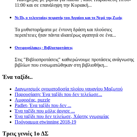
11:00 και σε επανάληψη την Κυριακή...
Νι Πι, ο τελευταίος πειρατής του Αιγαίου και το Νερό της Ζωής
Τα μυθιστορήματα με έντονη δράση και πλούσιες
περιπέτειες ήταν πάντα ιδιαιτέρως αγαπητά σε ένα...
Ονειροφύλακες - Βιβλιοπροτάσεις
Στις "Βιβλιοπροτάσεις" καθιερώνουμε προτάσεις ανάγνωσης
βιβλίων που ενσωματώθηκαν στη βιβλιοθήκη...
Ένα ταξίδι..
Διαγωνισμός ονοματοδοσία πλοίου ναυαγίου Μαζωτού
Παρουσίαση: Ένα ταξίδι που δεν τελείωσε...
Αμφορέας, puzzle
Padlet- Ένα ταξίδι που δεν ...
Ένα ταξίδι που μόλις άρχισε ...
Ένα ταξίδι που δεν τελείωσε, Χάρτης γνωριμίας
Πρόγραμμα etwinning 2018-19
Τρεις γενιές 1ο ΔΣ