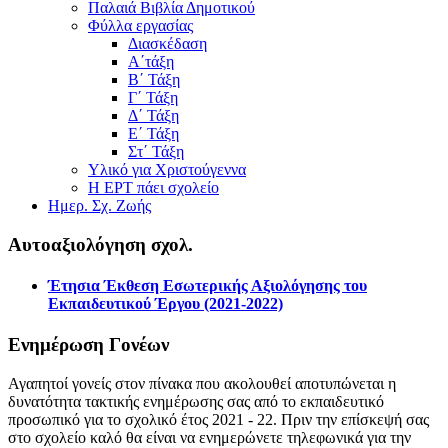
Παλαιά Βιβλία Δημοτικού
Φύλλα εργασίας
Διασκέδαση
Α΄τάξη
Β΄ Τάξη
Γ΄ Τάξη
Δ΄ Τάξη
Ε΄ Τάξη
Στ΄ Τάξη
Υλικό για Χριστούγεννα
Η ΕΡΤ πάει σχολείο
Ημερ. Σχ. Ζωής
Αυτοαξιολόγηση σχολ.
Έτησια Έκθεση Εσωτερικής Αξιολόγησης του
Εκπαιδευτικού Έργου (2021-2022)
Ενημέρωση Γονέων
Αγαπητοί γονείς στον πίνακα που ακολουθεί αποτυπώνεται η
δυνατότητα τακτικής ενημέρωσης σας από το εκπαιδευτικό
προσωπικό για το σχολικό έτος 2021 - 22. Πριν την επίσκεψή σας
στο σχολείο καλό θα είναι να ενημερώνετε τηλεφωνικά για την