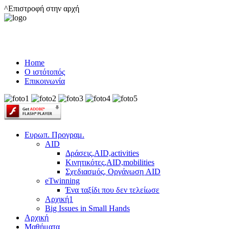
^Επιστροφή στην αρχή
Home
Ο ιστότοπός
Επικοινωνία
Ευρωπ. Προγραμ.
AID
Δράσεις,AID,activities
Κινητικότες,AID,mobilities
Σχεδιασμός, Οργάνωση AID
eTwinning
Ένα ταξίδι που δεν τελείωσε
Αρχική1
Big Issues in Small Hands
Αρχική
Μαθήματα