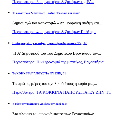
Περισσότερα: 3ο εργαστήριο δεξιοτήτων της Β’...
4ο εργαστήριο δεξιοτήτων Γ τάξης "Εργασία και χαρά"
Δημιουργώ και καινοτομώ – Δημιουργική σκέψη και...
Περισσότερα: 4ο εργαστήριο δεξιοτήτων Γ τάξης...
H κληρονομιά της μαστίχας, Εργαστήρια Δεξιοτήτων Τάξη Α΄
Η Α’ Δημοτικού του 1ου Δημοτικού Βροντάδου τον...
Περισσότερα: H κληρονομιά της μαστίχας, Εργαστήρια...
TA KOKKINA ΠΑΠΟΥΣΤΙΑ ,ΕΥ ΖΗΝ, Γ1
Τις πρώτες μέρες του σχολικού έτους η κυρία μας...
Περισσότερα: TA KOKKINA ΠΑΠΟΥΣΤΙΑ ,ΕΥ ΖΗΝ, Γ1
« Ξύσε την πλάτη μου να ξύσω την δική σου»
Στα πλαίσια του προγράμματος των Εργαστηρίων...