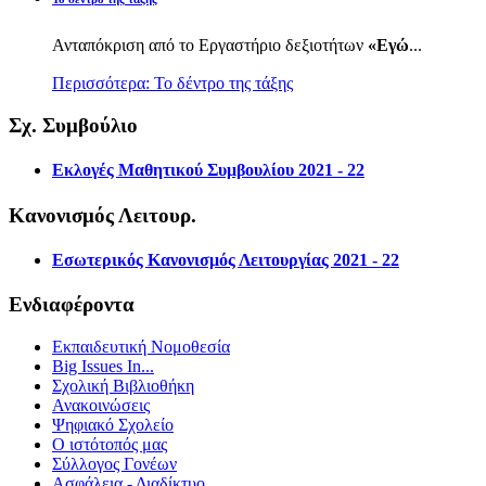
Ανταπόκριση από το Εργαστήριο δεξιοτήτων
«Εγώ
...
Περισσότερα: Το δέντρο της τάξης
Σχ. Συμβούλιο
Εκλογές Μαθητικού Συμβουλίου 2021 - 22
Κανονισμός Λειτουρ.
Εσωτερικός Κανονισμός Λειτουργίας 2021 - 22
Ενδιαφέροντα
Εκπαιδευτική Νομοθεσία
Big Issues In...
Σχολική Βιβλιοθήκη
Ανακοινώσεις
Ψηφιακό Σχολείο
Ο ιστότοπός μας
Σύλλογος Γονέων
Ασφάλεια - Διαδίκτυο