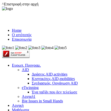
^Επιστροφή στην αρχή
Home
Ο ιστότοπός
Επικοινωνία
Ευρωπ. Προγραμ.
AID
Δράσεις,AID,activities
Κινητικότες,AID,mobilities
Σχεδιασμός, Οργάνωση AID
eTwinning
Ένα ταξίδι που δεν τελείωσε
Αρχική1
Big Issues in Small Hands
Αρχική
Μαθήματα