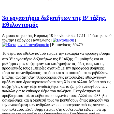
3ο εργαστήριο δεξιοτήτων της Β’ τάξης.
Εθελοντισμός
Δημοσιεύτηκε στις Κυριακή 19 Ιουνίου 2022 17:11
|
Γράφτηκε από
τον/την Γεώργιος Παντελίδης
|
|
| Εμφανίσεις: 30479
Το θέμα του εθελοντισμού είχαμε την ευκαιρία να προσεγγίσουμε
ο
στο 3
εργαστήριο δεξιοτήτων της Β’ τάξης.
Οι μαθητές και οι
μαθήτριές μας συζήτησαν και κατέγραψαν τις ιδέες τους και τις
προσωπικές τους εμπειρίες σχετικά με την προσφορά βοήθειας
τόσο σε συνανθρώπους μας όσο και στο φυσικό μας περιβάλλον.
Επίσης, αναζήτησαν πληροφορίες στις ιστοσελίδες εθελοντικών
ομάδων που δραστηριοποιούνται στη Χίο και αλλού.
Μέσα από τις
συζητήσεις στην τάξη αναδείχθηκε και το ζωηρό ενδιαφέρον των
παιδιών για το επίκαιρο θέμα του πολέμου. Εκφράστηκαν οι
προβληματισμοί, οι φόβοι και οι αγωνίες τους. Αλλά παράλληλα
φανερώθηκε και η διάθεσή τους να βοηθήσουν όπως μπορούν για
την ανακούφιση των ανθρώπων που υποφέρουν από τις συνέπειες
του πολέμου. Έτσι, συμμετείχαν στη συσκευασία ειδών πρώτης
ανάγκης για τα παιδιά της Ουκρανίας που διατέθηκαν από το