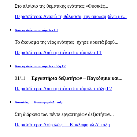
Στο πλαίσιο της θεματικής ενότητας «Φυσικές...
Περισσότερα: Αγαπώ τη θάλασσα, την απολαμβάνω με...
Από τη στέκα στο τάμπλετ Γ1
Το άκουσμα της νέας ενότητας ήχησε αρκετά βαρύ...
Περισσότερα: Από τη στέκα στο τάμπλετ Γ1
Απο τη στέκα στο τάμπλετ τάξη Γ2
01/11
Εργαστήρια δεξιοτήτων – Παγκόσμια και
...
Περισσότερα: Απο τη στέκα στο τάμπλετ τάξη Γ2
Ασφαλώς … Κυκλοφορώ Δ΄ τάξη
Στη διάρκεια των πέντε εργαστηρίων δεξιοτήτων...
Περισσότερα: Ασφαλώς … Κυκλοφορώ Δ΄ τάξη