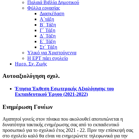
Παλαιά Βιβλία Δημοτικού
Φύλλα εργασίας
Διασκέδαση
Α΄τάξη
Β΄ Τάξη
Γ΄ Τάξη
Δ΄ Τάξη
Ε΄ Τάξη
Στ΄ Τάξη
Υλικό για Χριστούγεννα
Η ΕΡΤ πάει σχολείο
Ημερ. Σχ. Ζωής
Αυτοαξιολόγηση σχολ.
Έτησια Έκθεση Εσωτερικής Αξιολόγησης του
Εκπαιδευτικού Έργου (2021-2022)
Ενημέρωση Γονέων
Αγαπητοί γονείς στον πίνακα που ακολουθεί αποτυπώνεται η
δυνατότητα τακτικής ενημέρωσης σας από το εκπαιδευτικό
προσωπικό για το σχολικό έτος 2021 - 22. Πριν την επίσκεψή σας
στο σχολείο καλό θα είναι να ενημερώνετε τηλεφωνικά για την