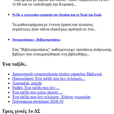
11:00 και σε επανάληψη την Κυριακή...
Νι Πι, ο τελευταίος πειρατής του Αιγαίου και το Νερό της Ζωής
Τα μυθιστορήματα με έντονη δράση και πλούσιες
περιπέτειες ήταν πάντα ιδιαιτέρως αγαπητά σε ένα...
Ονειροφύλακες - Βιβλιοπροτάσεις
Στις "Βιβλιοπροτάσεις" καθιερώνουμε προτάσεις ανάγνωσης
βιβλίων που ενσωματώθηκαν στη βιβλιοθήκη...
Ένα ταξίδι..
Διαγωνισμός ονοματοδοσία πλοίου ναυαγίου Μαζωτού
Παρουσίαση: Ένα ταξίδι που δεν τελείωσε...
Αμφορέας, puzzle
Padlet- Ένα ταξίδι που δεν ...
Ένα ταξίδι που μόλις άρχισε ...
Ένα ταξίδι που δεν τελείωσε, Χάρτης γνωριμίας
Πρόγραμμα etwinning 2018-19
Τρεις γενιές 1ο ΔΣ