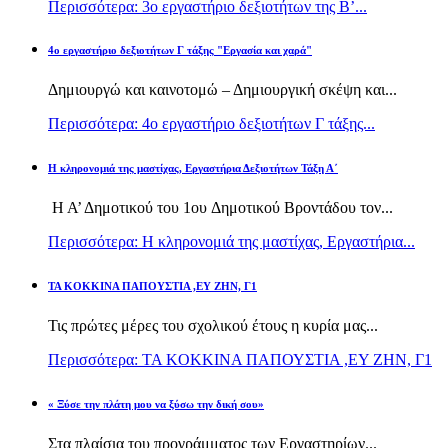
Περισσότερα: 3ο εργαστήριο δεξιοτήτων της Β’...
4ο εργαστήριο δεξιοτήτων Γ τάξης "Εργασία και χαρά"
Δημιουργώ και καινοτομώ – Δημιουργική σκέψη και...
Περισσότερα: 4ο εργαστήριο δεξιοτήτων Γ τάξης...
H κληρονομιά της μαστίχας, Εργαστήρια Δεξιοτήτων Τάξη Α΄
Η Α’ Δημοτικού του 1ου Δημοτικού Βροντάδου τον...
Περισσότερα: H κληρονομιά της μαστίχας, Εργαστήρια...
TA KOKKINA ΠΑΠΟΥΣΤΙΑ ,ΕΥ ΖΗΝ, Γ1
Τις πρώτες μέρες του σχολικού έτους η κυρία μας...
Περισσότερα: TA KOKKINA ΠΑΠΟΥΣΤΙΑ ,ΕΥ ΖΗΝ, Γ1
« Ξύσε την πλάτη μου να ξύσω την δική σου»
Στα πλαίσια του προγράμματος των Εργαστηρίων...