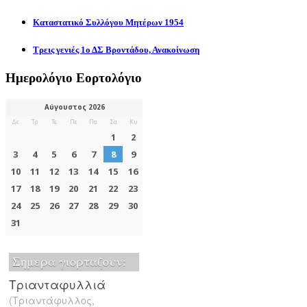
Καταστατικό Συλλόγου Μητέρων 1954
Τρεις γενιές 1ο ΔΣ Βροντάδου, Ανακοίνωση
Ημερολόγιο Εορτολόγιο