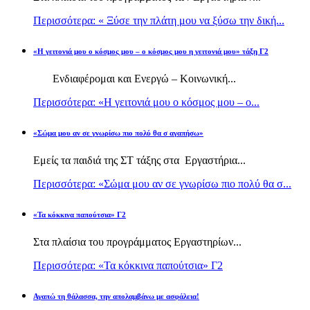
Περισσότερα: « Ξύσε την πλάτη μου να ξύσω την δική...
«Η γειτονιά μου ο κόσμος μου – ο κόσμος μου η γειτονιά μου» τάξη Γ2
Ενδιαφέρομαι και Ενεργώ – Κοινωνική...
Περισσότερα: «Η γειτονιά μου ο κόσμος μου – ο...
«Σώμα μου αν σε γνωρίσω πιο πολύ θα σ αγαπήσω»
Εμείς τα παιδιά της ΣΤ τάξης στα Εργαστήρια...
Περισσότερα: «Σώμα μου αν σε γνωρίσω πιο πολύ θα σ...
«Τα κόκκινα παπούτσια» Γ2
Στα πλαίσια του προγράμματος Εργαστηρίων...
Περισσότερα: «Τα κόκκινα παπούτσια» Γ2
Αγαπώ τη θάλασσα, την απολαμβάνω με ασφάλεια!