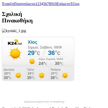
Έναρξη
Προηγούμενο
1
2
3
4
5
6
7
8
9
10
Επόμενο
Τέλος
Σχολική
Πινακοθήκη
πρόγνωση καιρού από το weather.gr