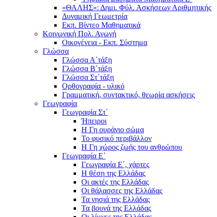
«ΘΑΛΗΣ»: Δημι. Φύλ. Ασκήσεων Αριθμητικής
Δυναμική Γεωμετρία
Εκπ. Βίντεο Μαθηματικά
Κοινωνική Πολ. Αγωγή
Οικογένεια - Εκπ. Σύστημα
Γλώσσα
Γλώσσα Α΄τάξη
Γλώσσα Β΄τάξη
Γλώσσα Στ΄τάξη
Ορθογραφία - υλικό
Γραμματική, συντακτικό, θεωρία ασκήσεις
Γεωγραφία
Γεωγραφία Στ΄
Ήπειροι
Η Γη ουράνιο σώμα
Το φυσικό περιβάλλον
Η Γη χώρος ζωής του ανθρώπου
Γεωγραφία Ε΄
Γεωγραφία Ε΄, χάρτες
Η θέση της Ελλάδας
Οι ακτές της Ελλάδας
Οι θάλασσες της Ελλάδας
Τα νησιά της Ελλάδας
Τα βουνά της Ελλάδας
Οι λίμνες της Ελλάδας