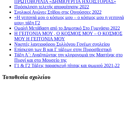
ΠΡΩΤΟΒΟΥΛΙΑ «ΔΗΜΙΟΥΡΓΙΑ ΗΧΟΪΣΤΟΡΙΑΣ»
Πρόσκληση τελετής αποφοίτησης 2022
Σχολικοί Αγώνες Στίβου στις Οινούσσες 2022
«Η γειτονιά μου ο κόσμος μου – ο κόσμος μου η γειτονιά
μου» τάξη Γ2
Ομαλή Μετάβαση από το Δημοτικό Στο Γυμνάσιο 2022
Η ΓΕΙΤΟΝΙΑ ΜΟΥ , Ο ΚΟΣΜΟΣ ΜΟΥ – Ο ΚΟΣΜΟΣ
ΜΟΥ Η ΓΕΙΤΟΝΙΑ ΜΟΥ
Νικητές λαχειοφόρου Συλλόγου Γονέων σχολείου
Επίσκεψη των Β και Γ τάξεων στην Πυροσβεστική
Τάξη Α΄: Αναζητώντας την κληρονομιά της Μαστίχας στο
Πυργί και στο Μουσείο της
Γ1 & Γ2 Τάξεις παρασκευή πίτσας και ψωμιού 2021-22
Τοποθεσία σχολείου