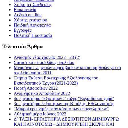
Χρήσιμες Συνδέσεις
Επικοινωνία
Λεξικά on_line
Χάρτης ιστότοπου
Παιδική Λογοτεχνία
Εγγραφές
Πολιτική Προστασία
Τελευταία Άρθρα
Αγιασμός νέας χρονιάς 2022 - 23 (2)
Στατιστικά ιστοσελίδας σχολείου
Μνημόνιο ενεργειών παρεμβάσεων και προμηθειών για το
σχολείο από το 2011
Έτησια Έκθεση Εσωτερικής Αξιολόγησης του
Εκπαιδευτικού Έργου (2021-2022)
Γιορτή Αποφοίτων 2022
Αναμνηστικό Αποφοίτων 2022
4ο εργαστήριο δεξιοτήτων Γ τάξης "Εργασία και χαρά"
3ο εργαστήριο δεξιοτήτων της Β’ τάξης. Εθελοντισμός
"Μικροί ερευνητές στον κόσμο των επαγγελμάτων"
Αθλητική μέρα Ιούνιος 2022
Δ΄ ΤΑΞΗ- ΕΡΓΑΣΤΗΡΙΑ ΔΕΞΙΟΤΗΤΩΝ ΔΗΜΙΟΥΡΓΩ
ΚΑΙ ΚΑΙΝΟΤΟΜΩ – ΔΗΜΙΟΥΡΓΙΚΗ ΣΚΕΨΗ ΚΑΙ