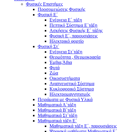
Φυσικές Επιστήμες
Προσομειώσεις Φυσικής
Φυσική Ε΄
Ενέργεια Ε΄ τάξη
Πεπτικό Σύστημα Ε΄τάξη
Ασκήσεις Φυσικής Ε΄ τάξης
Φυσική Ε΄, παρουσιάσεις
Ηλεκτρικό φορτίο
Φυσική Στ΄
Ενέργεια Στ΄τάξη
Θερμότητα , Θερμοκρασία
Έμβια,Άβια
Φυτά
Ζώα
Οικοσυστήματα
Αναπνευστικό Σύστημα
Κυκλοφορικό Σύστημα
Ηλεκτρομαγνητισμός
Πειράματα με Φυσικά Υλικά
Μαθηματικά Α΄τάξη
Μαθηματικά Β΄τάξη
Μαθηματικά Στ΄τάξη
Μαθηματικά τάξη Ε΄
Μαθηματικά τάξη Ε΄, παρουσιάσεις
Ψηφιακά μαθήματα Μαθηματικά Ε΄