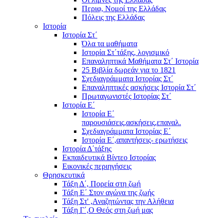
Περιφ, Νομοί της Ελλάδας
Πόλεις της Ελλάδας
Ιστορία
Ιστορία Στ΄
Όλα τα μαθήματα
Ιστορία Στ΄τάξης, λογισμικό
Επαναληπτικά Μαθήματα Στ΄ Ιστορία
25 Βιβλία δωρεάν για το 1821
Σχεδιαγράμματα Ιστορίας Στ΄
Επαναληπτικές ασκήσεις Ιστορία Στ΄
Πρωταγωνιστές Ιστορίας Στ΄
Ιστορία Ε΄
Ιστορία Ε΄
παρουσιάσεις,ασκήσεις,επαναλ.
Σχεδιαγράμματα Ιστορίας Ε΄
Ιστορία Ε΄,απαντήσεις- ερωτήσεις
Ιστορία Δ΄τάξης
Εκπαιδευτικά Βίντεο Ιστορίας
Εικονικές περιηγήσεις
Θρησκευτικά
Τάξη Δ΄, Πορεία στη ζωή
Τάξη Ε΄ Στον αγώνα της ζωής
Τάξη Στ' ,Αναζητώντας την Αλήθεια
Τάξη Γ΄,Ο Θεός στη ζωή μας