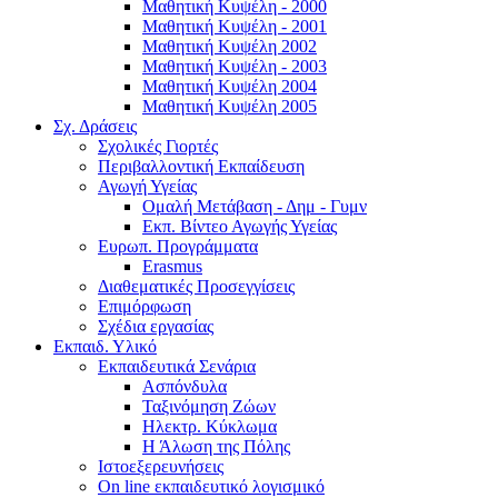
Μαθητική Κυψέλη - 2000
Μαθητική Κυψέλη - 2001
Μαθητική Κυψέλη 2002
Μαθητική Κυψέλη - 2003
Μαθητική Κυψέλη 2004
Μαθητική Κυψέλη 2005
Σχ. Δράσεις
Σχολικές Γιορτές
Περιβαλλοντική Εκπαίδευση
Αγωγή Υγείας
Ομαλή Μετάβαση - Δημ - Γυμν
Εκπ. Βίντεο Αγωγής Υγείας
Ευρωπ. Προγράμματα
Erasmus
Διαθεματικές Προσεγγίσεις
Επιμόρφωση
Σχέδια εργασίας
Εκπαιδ. Υλικό
Εκπαιδευτικά Σενάρια
Ασπόνδυλα
Ταξινόμηση Ζώων
Ηλεκτρ. Κύκλωμα
Η Άλωση της Πόλης
Ιστοεξερευνήσεις
On line εκπαιδευτικό λογισμικό