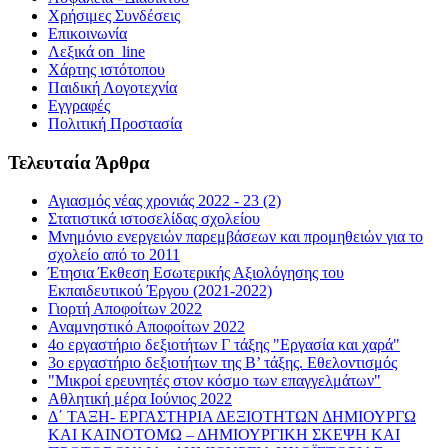
Χρήσιμες Συνδέσεις
Επικοινωνία
Λεξικά on_line
Χάρτης ιστότοπου
Παιδική Λογοτεχνία
Εγγραφές
Πολιτική Προστασία
Τελευταία Άρθρα
Αγιασμός νέας χρονιάς 2022 - 23 (2)
Στατιστικά ιστοσελίδας σχολείου
Μνημόνιο ενεργειών παρεμβάσεων και προμηθειών για το
σχολείο από το 2011
Έτησια Έκθεση Εσωτερικής Αξιολόγησης του
Εκπαιδευτικού Έργου (2021-2022)
Γιορτή Αποφοίτων 2022
Αναμνηστικό Αποφοίτων 2022
4ο εργαστήριο δεξιοτήτων Γ τάξης "Εργασία και χαρά"
3ο εργαστήριο δεξιοτήτων της Β’ τάξης. Εθελοντισμός
"Μικροί ερευνητές στον κόσμο των επαγγελμάτων"
Αθλητική μέρα Ιούνιος 2022
Δ΄ ΤΑΞΗ- ΕΡΓΑΣΤΗΡΙΑ ΔΕΞΙΟΤΗΤΩΝ ΔΗΜΙΟΥΡΓΩ
ΚΑΙ ΚΑΙΝΟΤΟΜΩ – ΔΗΜΙΟΥΡΓΙΚΗ ΣΚΕΨΗ ΚΑΙ