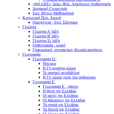
«ΘΑΛΗΣ»: Δημι. Φύλ. Ασκήσεων Αριθμητικής
Δυναμική Γεωμετρία
Εκπ. Βίντεο Μαθηματικά
Κοινωνική Πολ. Αγωγή
Οικογένεια - Εκπ. Σύστημα
Γλώσσα
Γλώσσα Α΄τάξη
Γλώσσα Β΄τάξη
Γλώσσα Στ΄τάξη
Ορθογραφία - υλικό
Γραμματική, συντακτικό, θεωρία ασκήσεις
Γεωγραφία
Γεωγραφία Στ΄
Ήπειροι
Η Γη ουράνιο σώμα
Το φυσικό περιβάλλον
Η Γη χώρος ζωής του ανθρώπου
Γεωγραφία Ε΄
Γεωγραφία Ε΄, χάρτες
Η θέση της Ελλάδας
Οι ακτές της Ελλάδας
Οι θάλασσες της Ελλάδας
Τα νησιά της Ελλάδας
Τα βουνά της Ελλάδας
Οι λίμνες της Ελλάδας