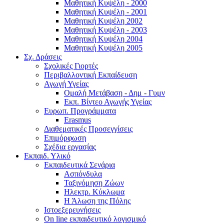
Μαθητική Κυψέλη - 2000
Μαθητική Κυψέλη - 2001
Μαθητική Κυψέλη 2002
Μαθητική Κυψέλη - 2003
Μαθητική Κυψέλη 2004
Μαθητική Κυψέλη 2005
Σχ. Δράσεις
Σχολικές Γιορτές
Περιβαλλοντική Εκπαίδευση
Αγωγή Υγείας
Ομαλή Μετάβαση - Δημ - Γυμν
Εκπ. Βίντεο Αγωγής Υγείας
Ευρωπ. Προγράμματα
Erasmus
Διαθεματικές Προσεγγίσεις
Επιμόρφωση
Σχέδια εργασίας
Εκπαιδ. Υλικό
Εκπαιδευτικά Σενάρια
Ασπόνδυλα
Ταξινόμηση Ζώων
Ηλεκτρ. Κύκλωμα
Η Άλωση της Πόλης
Ιστοεξερευνήσεις
On line εκπαιδευτικό λογισμικό