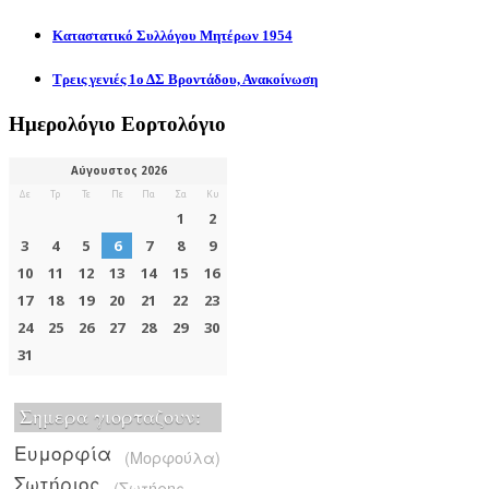
Καταστατικό Συλλόγου Μητέρων 1954
Τρεις γενιές 1ο ΔΣ Βροντάδου, Ανακοίνωση
Ημερολόγιο Εορτολόγιο