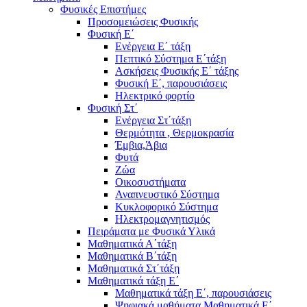
Φυσικές Επιστήμες
Προσομειώσεις Φυσικής
Φυσική Ε΄
Ενέργεια Ε΄ τάξη
Πεπτικό Σύστημα Ε΄τάξη
Ασκήσεις Φυσικής Ε΄ τάξης
Φυσική Ε΄, παρουσιάσεις
Ηλεκτρικό φορτίο
Φυσική Στ΄
Ενέργεια Στ΄τάξη
Θερμότητα , Θερμοκρασία
Έμβια,Άβια
Φυτά
Ζώα
Οικοσυστήματα
Αναπνευστικό Σύστημα
Κυκλοφορικό Σύστημα
Ηλεκτρομαγνητισμός
Πειράματα με Φυσικά Υλικά
Μαθηματικά Α΄τάξη
Μαθηματικά Β΄τάξη
Μαθηματικά Στ΄τάξη
Μαθηματικά τάξη Ε΄
Μαθηματικά τάξη Ε΄, παρουσιάσεις
Ψηφιακά μαθήματα Μαθηματικά Ε΄