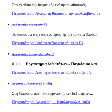
Στο πλαίσιο της θεματικής ενότητας «Φυσικές...
Περισσότερα: Αγαπώ τη θάλασσα, την απολαμβάνω με...
Από τη στέκα στο τάμπλετ Γ1
Το άκουσμα της νέας ενότητας ήχησε αρκετά βαρύ...
Περισσότερα: Από τη στέκα στο τάμπλετ Γ1
Απο τη στέκα στο τάμπλετ τάξη Γ2
01/11
Εργαστήρια δεξιοτήτων – Παγκόσμια και
...
Περισσότερα: Απο τη στέκα στο τάμπλετ τάξη Γ2
Ασφαλώς … Κυκλοφορώ Δ΄ τάξη
Στη διάρκεια των πέντε εργαστηρίων δεξιοτήτων...
Περισσότερα: Ασφαλώς … Κυκλοφορώ Δ΄ τάξη