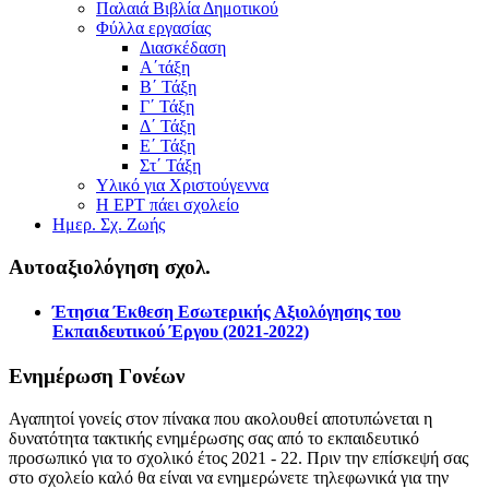
Παλαιά Βιβλία Δημοτικού
Φύλλα εργασίας
Διασκέδαση
Α΄τάξη
Β΄ Τάξη
Γ΄ Τάξη
Δ΄ Τάξη
Ε΄ Τάξη
Στ΄ Τάξη
Υλικό για Χριστούγεννα
Η ΕΡΤ πάει σχολείο
Ημερ. Σχ. Ζωής
Αυτοαξιολόγηση σχολ.
Έτησια Έκθεση Εσωτερικής Αξιολόγησης του
Εκπαιδευτικού Έργου (2021-2022)
Ενημέρωση Γονέων
Αγαπητοί γονείς στον πίνακα που ακολουθεί αποτυπώνεται η
δυνατότητα τακτικής ενημέρωσης σας από το εκπαιδευτικό
προσωπικό για το σχολικό έτος 2021 - 22. Πριν την επίσκεψή σας
στο σχολείο καλό θα είναι να ενημερώνετε τηλεφωνικά για την