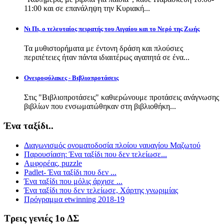
11:00 και σε επανάληψη την Κυριακή...
Νι Πι, ο τελευταίος πειρατής του Αιγαίου και το Νερό της Ζωής
Τα μυθιστορήματα με έντονη δράση και πλούσιες
περιπέτειες ήταν πάντα ιδιαιτέρως αγαπητά σε ένα...
Ονειροφύλακες - Βιβλιοπροτάσεις
Στις "Βιβλιοπροτάσεις" καθιερώνουμε προτάσεις ανάγνωσης
βιβλίων που ενσωματώθηκαν στη βιβλιοθήκη...
Ένα ταξίδι..
Διαγωνισμός ονοματοδοσία πλοίου ναυαγίου Μαζωτού
Παρουσίαση: Ένα ταξίδι που δεν τελείωσε...
Αμφορέας, puzzle
Padlet- Ένα ταξίδι που δεν ...
Ένα ταξίδι που μόλις άρχισε ...
Ένα ταξίδι που δεν τελείωσε, Χάρτης γνωριμίας
Πρόγραμμα etwinning 2018-19
Τρεις γενιές 1ο ΔΣ