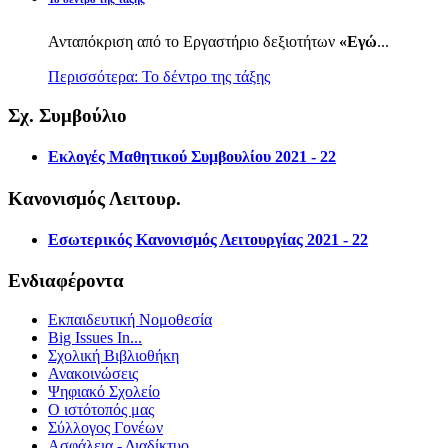
Ανταπόκριση από το Εργαστήριο δεξιοτήτων
«Εγώ
...
Περισσότερα: Το δέντρο της τάξης
Σχ. Συμβούλιο
Εκλογές Μαθητικού Συμβουλίου 2021 - 22
Κανονισμός Λειτουρ.
Εσωτερικός Κανονισμός Λειτουργίας 2021 - 22
Ενδιαφέροντα
Εκπαιδευτική Νομοθεσία
Big Issues In...
Σχολική Βιβλιοθήκη
Ανακοινώσεις
Ψηφιακό Σχολείο
Ο ιστότοπός μας
Σύλλογος Γονέων
Ασφάλεια - Διαδίκτυο