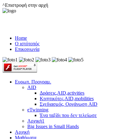
^Επιστροφή στην αρχή
Home
Ο ιστότοπός
Επικοινωνία
Ευρωπ. Προγραμ.
AID
Δράσεις,AID,activities
Κινητικότες,AID,mobilities
Σχεδιασμός, Οργάνωση AID
eTwinning
Ένα ταξίδι που δεν τελείωσε
Αρχική1
Big Issues in Small Hands
Αρχική
Μαθήματα