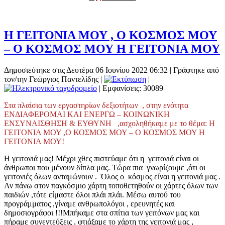
Η ΓΕΙΤΟΝΙΑ ΜΟΥ , Ο ΚΟΣΜΟΣ ΜΟΥ
– Ο ΚΟΣΜΟΣ ΜΟΥ Η ΓΕΙΤΟΝΙΑ ΜΟΥ
Δημοσιεύτηκε στις Δευτέρα 06 Ιουνίου 2022 06:32
|
Γράφτηκε από
τον/την Γεώργιος Παντελίδης
|
|
| Εμφανίσεις: 30089
Στα πλαίσια των εργαστηρίων δεξιοτήτων , στην ενότητα
ΕΝΔΙΑΦΕΡΟΜΑΙ ΚΑΙ ΕΝΕΡΓΩ – ΚΟΙΝΩΝΙΚΗ
ΕΝΣΥΝΑΙΣΘΗΣΗ & ΕΥΘΥΝΗ ,ασχοληθήκαμε με το θέμα: Η
ΓΕΙΤΟΝΙΑ ΜΟΥ ,Ο ΚΟΣΜΟΣ ΜΟΥ – Ο ΚΟΣΜΟΣ ΜΟΥ Η
ΓΕΙΤΟΝΙΑ ΜΟΥ!
Η γειτονιά μας! Μέχρι χθες πιστεύαμε ότι η γειτονιά είναι οι
άνθρωποι που μένουν δίπλα μας. Τώρα πια γνωρίζουμε ,ότι οι
γειτονιές όλων ανταμώνουν . Όλος ο κόσμος είναι η γειτονιά μας .
Αν πάνω στον παγκόσμιο χάρτη τοποθετηθούν οι χάρτες όλων των
παιδιών ,τότε είμαστε όλοι πλάι πλάι. Μέσω αυτού του
προγράμματος ,γίναμε ανθρωπολόγοι , ερευνητές και
δημοσιογράφοι !!!Μπήκαμε στα σπίτια των γειτόνων μας και
πήραμε συνεντεύξεις , φτιάξαμε το χάρτη της γειτονιά μας ,