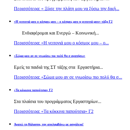
Περισσότερα: « Ξύσε την πλάτη μου να ξύσω την δική...
«Η γειτονιά μου ο κόσμος μου – ο κόσμος μου η γειτονιά μου» τάξη Γ2
Ενδιαφέρομαι και Ενεργώ – Κοινωνική...
Περισσότερα: «Η γειτονιά μου ο κόσμος μου – ο...
«Σώμα μου αν σε γνωρίσω πιο πολύ θα σ αγαπήσω»
Εμείς τα παιδιά της ΣΤ τάξης στα Εργαστήρια...
Περισσότερα: «Σώμα μου αν σε γνωρίσω πιο πολύ θα σ...
«Τα κόκκινα παπούτσια» Γ2
Στα πλαίσια του προγράμματος Εργαστηρίων...
Περισσότερα: «Τα κόκκινα παπούτσια» Γ2
Αγαπώ τη θάλασσα, την απολαμβάνω με ασφάλεια!