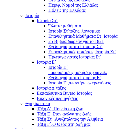
Περιφ, Νομοί της Ελλάδας
Πόλεις της Ελλάδας
Ιστορία
Ιστορία Στ΄
Όλα τα μαθήματα
Ιστορία Στ΄τάξης, λογισμικό
Επαναληπτικά Μαθήματα Στ΄ Ιστορία
25 Βιβλία δωρεάν για το 1821
Σχεδιαγράμματα Ιστορίας Στ΄
Επαναληπτικές ασκήσεις Ιστορία Στ΄
Πρωταγωνιστές Ιστορίας Στ΄
Ιστορία Ε΄
Ιστορία Ε΄
παρουσιάσεις,ασκήσεις,επαναλ.
Σχεδιαγράμματα Ιστορίας Ε΄
Ιστορία Ε΄,απαντήσεις- ερωτήσεις
Ιστορία Δ΄τάξης
Εκπαιδευτικά Βίντεο Ιστορίας
Εικονικές περιηγήσεις
Θρησκευτικά
Τάξη Δ΄, Πορεία στη ζωή
Τάξη Ε΄ Στον αγώνα της ζωής
Τάξη Στ' ,Αναζητώντας την Αλήθεια
Τάξη Γ΄,Ο Θεός στη ζωή μας