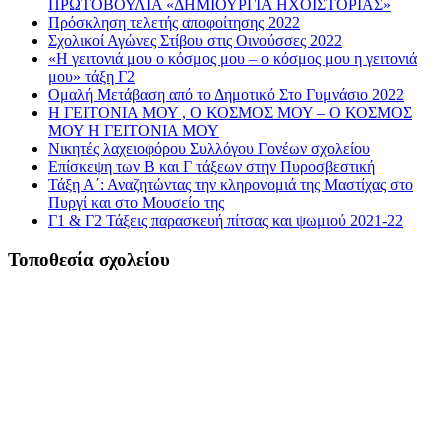
ΠΡΩΤΟΒΟΥΛΙΑ «ΔΗΜΙΟΥΡΓΙΑ ΗΧΟΪΣΤΟΡΙΑΣ»
Πρόσκληση τελετής αποφοίτησης 2022
Σχολικοί Αγώνες Στίβου στις Οινούσσες 2022
«Η γειτονιά μου ο κόσμος μου – ο κόσμος μου η γειτονιά
μου» τάξη Γ2
Ομαλή Μετάβαση από το Δημοτικό Στο Γυμνάσιο 2022
Η ΓΕΙΤΟΝΙΑ ΜΟΥ , Ο ΚΟΣΜΟΣ ΜΟΥ – Ο ΚΟΣΜΟΣ
ΜΟΥ Η ΓΕΙΤΟΝΙΑ ΜΟΥ
Νικητές λαχειοφόρου Συλλόγου Γονέων σχολείου
Επίσκεψη των Β και Γ τάξεων στην Πυροσβεστική
Τάξη Α΄: Αναζητώντας την κληρονομιά της Μαστίχας στο
Πυργί και στο Μουσείο της
Γ1 & Γ2 Τάξεις παρασκευή πίτσας και ψωμιού 2021-22
Τοποθεσία σχολείου