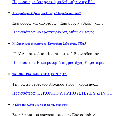
Περισσότερα: 3ο εργαστήριο δεξιοτήτων της Β’...
4ο εργαστήριο δεξιοτήτων Γ τάξης "Εργασία και χαρά"
Δημιουργώ και καινοτομώ – Δημιουργική σκέψη και...
Περισσότερα: 4ο εργαστήριο δεξιοτήτων Γ τάξης...
H κληρονομιά της μαστίχας, Εργαστήρια Δεξιοτήτων Τάξη Α΄
Η Α’ Δημοτικού του 1ου Δημοτικού Βροντάδου τον...
Περισσότερα: H κληρονομιά της μαστίχας, Εργαστήρια...
TA KOKKINA ΠΑΠΟΥΣΤΙΑ ,ΕΥ ΖΗΝ, Γ1
Τις πρώτες μέρες του σχολικού έτους η κυρία μας...
Περισσότερα: TA KOKKINA ΠΑΠΟΥΣΤΙΑ ,ΕΥ ΖΗΝ, Γ1
« Ξύσε την πλάτη μου να ξύσω την δική σου»
Στα πλαίσια του προγράμματος των Εργαστηρίων...