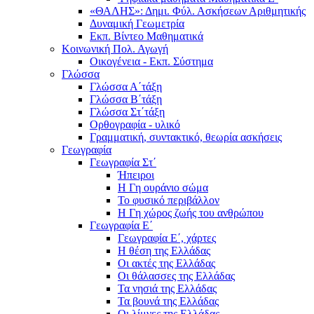
«ΘΑΛΗΣ»: Δημι. Φύλ. Ασκήσεων Αριθμητικής
Δυναμική Γεωμετρία
Εκπ. Βίντεο Μαθηματικά
Κοινωνική Πολ. Αγωγή
Οικογένεια - Εκπ. Σύστημα
Γλώσσα
Γλώσσα Α΄τάξη
Γλώσσα Β΄τάξη
Γλώσσα Στ΄τάξη
Ορθογραφία - υλικό
Γραμματική, συντακτικό, θεωρία ασκήσεις
Γεωγραφία
Γεωγραφία Στ΄
Ήπειροι
Η Γη ουράνιο σώμα
Το φυσικό περιβάλλον
Η Γη χώρος ζωής του ανθρώπου
Γεωγραφία Ε΄
Γεωγραφία Ε΄, χάρτες
Η θέση της Ελλάδας
Οι ακτές της Ελλάδας
Οι θάλασσες της Ελλάδας
Τα νησιά της Ελλάδας
Τα βουνά της Ελλάδας
Οι λίμνες της Ελλάδας