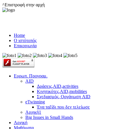
^Επιστροφή στην αρχή
Home
Ο ιστότοπός
Επικοινωνία
Ευρωπ. Προγραμ.
AID
Δράσεις,AID,activities
Κινητικότες,AID,mobilities
Σχεδιασμός, Οργάνωση AID
eTwinning
Ένα ταξίδι που δεν τελείωσε
Αρχική1
Big Issues in Small Hands
Αρχική
Μαθήματα