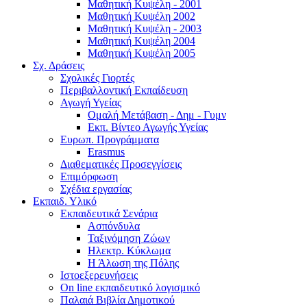
Μαθητική Κυψέλη - 2001
Μαθητική Κυψέλη 2002
Μαθητική Κυψέλη - 2003
Μαθητική Κυψέλη 2004
Μαθητική Κυψέλη 2005
Σχ. Δράσεις
Σχολικές Γιορτές
Περιβαλλοντική Εκπαίδευση
Αγωγή Υγείας
Ομαλή Μετάβαση - Δημ - Γυμν
Εκπ. Βίντεο Αγωγής Υγείας
Ευρωπ. Προγράμματα
Erasmus
Διαθεματικές Προσεγγίσεις
Επιμόρφωση
Σχέδια εργασίας
Εκπαιδ. Υλικό
Εκπαιδευτικά Σενάρια
Ασπόνδυλα
Ταξινόμηση Ζώων
Ηλεκτρ. Κύκλωμα
Η Άλωση της Πόλης
Ιστοεξερευνήσεις
On line εκπαιδευτικό λογισμικό
Παλαιά Βιβλία Δημοτικού