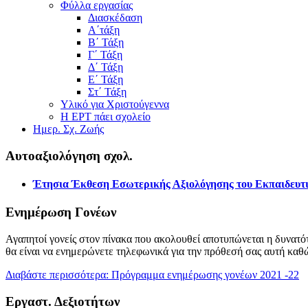
Φύλλα εργασίας
Διασκέδαση
Α΄τάξη
Β΄ Τάξη
Γ΄ Τάξη
Δ΄ Τάξη
Ε΄ Τάξη
Στ΄ Τάξη
Υλικό για Χριστούγεννα
Η ΕΡΤ πάει σχολείο
Ημερ. Σχ. Ζωής
Αυτοαξιολόγηση σχολ.
Έτησια Έκθεση Εσωτερικής Αξιολόγησης του Εκπαιδευτι
Ενημέρωση Γονέων
Αγαπητοί γονείς στον πίνακα που ακολουθεί αποτυπώνεται η δυνατότ
θα είναι να ενημερώνετε τηλεφωνικά για την πρόθεσή σας αυτή καθ
Διαβάστε περισσότερα: Πρόγραμμα ενημέρωσης γονέων 2021 -22
Εργαστ. Δεξιοτήτων