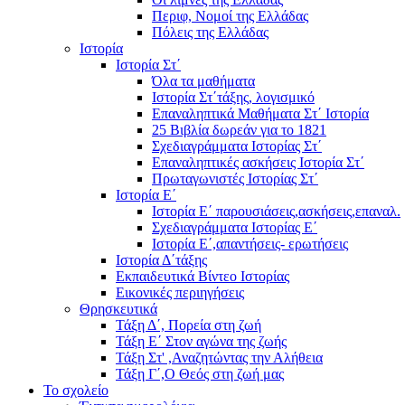
Περιφ, Νομοί της Ελλάδας
Πόλεις της Ελλάδας
Ιστορία
Ιστορία Στ΄
Όλα τα μαθήματα
Ιστορία Στ΄τάξης, λογισμικό
Επαναληπτικά Μαθήματα Στ΄ Ιστορία
25 Βιβλία δωρεάν για το 1821
Σχεδιαγράμματα Ιστορίας Στ΄
Επαναληπτικές ασκήσεις Ιστορία Στ΄
Πρωταγωνιστές Ιστορίας Στ΄
Ιστορία Ε΄
Ιστορία Ε΄ παρουσιάσεις,ασκήσεις,επαναλ.
Σχεδιαγράμματα Ιστορίας Ε΄
Ιστορία Ε΄,απαντήσεις- ερωτήσεις
Ιστορία Δ΄τάξης
Εκπαιδευτικά Βίντεο Ιστορίας
Εικονικές περιηγήσεις
Θρησκευτικά
Τάξη Δ΄, Πορεία στη ζωή
Τάξη Ε΄ Στον αγώνα της ζωής
Τάξη Στ' ,Αναζητώντας την Αλήθεια
Τάξη Γ΄,Ο Θεός στη ζωή μας
Το σχολείο