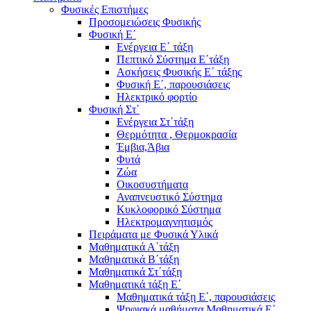
Φυσικές Επιστήμες
Προσομειώσεις Φυσικής
Φυσική Ε΄
Ενέργεια Ε΄ τάξη
Πεπτικό Σύστημα Ε΄τάξη
Ασκήσεις Φυσικής Ε΄ τάξης
Φυσική Ε΄, παρουσιάσεις
Ηλεκτρικό φορτίο
Φυσική Στ΄
Ενέργεια Στ΄τάξη
Θερμότητα , Θερμοκρασία
Έμβια,Άβια
Φυτά
Ζώα
Οικοσυστήματα
Αναπνευστικό Σύστημα
Κυκλοφορικό Σύστημα
Ηλεκτρομαγνητισμός
Πειράματα με Φυσικά Υλικά
Μαθηματικά Α΄τάξη
Μαθηματικά Β΄τάξη
Μαθηματικά Στ΄τάξη
Μαθηματικά τάξη Ε΄
Μαθηματικά τάξη Ε΄, παρουσιάσεις
Ψηφιακά μαθήματα Μαθηματικά Ε΄