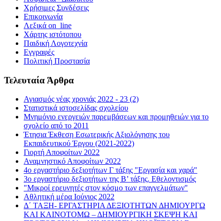
Χρήσιμες Συνδέσεις
Επικοινωνία
Λεξικά on_line
Χάρτης ιστότοπου
Παιδική Λογοτεχνία
Εγγραφές
Πολιτική Προστασία
Τελευταία Άρθρα
Αγιασμός νέας χρονιάς 2022 - 23 (2)
Στατιστικά ιστοσελίδας σχολείου
Μνημόνιο ενεργειών παρεμβάσεων και προμηθειών για το
σχολείο από το 2011
Έτησια Έκθεση Εσωτερικής Αξιολόγησης του
Εκπαιδευτικού Έργου (2021-2022)
Γιορτή Αποφοίτων 2022
Αναμνηστικό Αποφοίτων 2022
4ο εργαστήριο δεξιοτήτων Γ τάξης "Εργασία και χαρά"
3ο εργαστήριο δεξιοτήτων της Β’ τάξης. Εθελοντισμός
"Μικροί ερευνητές στον κόσμο των επαγγελμάτων"
Αθλητική μέρα Ιούνιος 2022
Δ΄ ΤΑΞΗ- ΕΡΓΑΣΤΗΡΙΑ ΔΕΞΙΟΤΗΤΩΝ ΔΗΜΙΟΥΡΓΩ
ΚΑΙ ΚΑΙΝΟΤΟΜΩ – ΔΗΜΙΟΥΡΓΙΚΗ ΣΚΕΨΗ ΚΑΙ