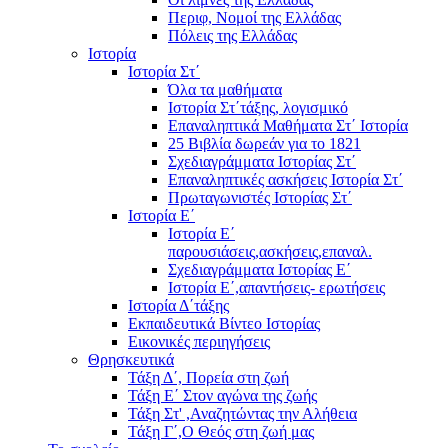
Περιφ, Νομοί της Ελλάδας
Πόλεις της Ελλάδας
Ιστορία
Ιστορία Στ΄
Όλα τα μαθήματα
Ιστορία Στ΄τάξης, λογισμικό
Επαναληπτικά Μαθήματα Στ΄ Ιστορία
25 Βιβλία δωρεάν για το 1821
Σχεδιαγράμματα Ιστορίας Στ΄
Επαναληπτικές ασκήσεις Ιστορία Στ΄
Πρωταγωνιστές Ιστορίας Στ΄
Ιστορία Ε΄
Ιστορία Ε΄
παρουσιάσεις,ασκήσεις,επαναλ.
Σχεδιαγράμματα Ιστορίας Ε΄
Ιστορία Ε΄,απαντήσεις- ερωτήσεις
Ιστορία Δ΄τάξης
Εκπαιδευτικά Βίντεο Ιστορίας
Εικονικές περιηγήσεις
Θρησκευτικά
Τάξη Δ΄, Πορεία στη ζωή
Τάξη Ε΄ Στον αγώνα της ζωής
Τάξη Στ' ,Αναζητώντας την Αλήθεια
Τάξη Γ΄,Ο Θεός στη ζωή μας