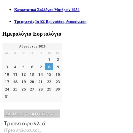
Καταστατικό Συλλόγου Μητέρων 1954
Τρεις γενιές 1ο ΔΣ Βροντάδου, Ανακοίνωση
Ημερολόγιο Εορτολόγιο