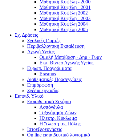
Μαθητική Κυψέλη - 2000
Μαθητική Κυψέλη - 2001
Μαθητική Κυψέλη 2002
Μαθητική Κυψέλη - 2003
Μαθητική Κυψέλη 2004
Μαθητική Κυψέλη 2005
Σχ. Δράσεις
Σχολικές Γιορτές
Περιβαλλοντική Εκπαίδευση
Αγωγή Υγείας
Ομαλή Μετάβαση - Δημ - Γυμν
Εκπ. Βίντεο Αγωγής Υγείας
Ευρωπ. Προγράμματα
Erasmus
Διαθεματικές Προσεγγίσεις
Επιμόρφωση
Σχέδια εργασίας
Εκπαιδ. Υλικό
Εκπαιδευτικά Σενάρια
Ασπόνδυλα
Ταξινόμηση Ζώων
Ηλεκτρ. Κύκλωμα
Η Άλωση της Πόλης
Ιστοεξερευνήσεις
On line εκπαιδευτικό λογισμικό