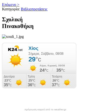
Επόμενο >
Κατηγορία:
Βιβλιοπροτάσεις
Σχολική
Πινακοθήκη
πρόγνωση καιρού από το weather.gr