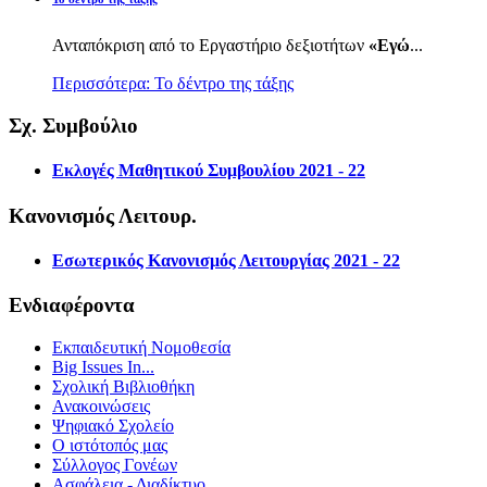
Ανταπόκριση από το Εργαστήριο δεξιοτήτων
«Εγώ
...
Περισσότερα: Το δέντρο της τάξης
Σχ. Συμβούλιο
Εκλογές Μαθητικού Συμβουλίου 2021 - 22
Κανονισμός Λειτουρ.
Εσωτερικός Κανονισμός Λειτουργίας 2021 - 22
Ενδιαφέροντα
Εκπαιδευτική Νομοθεσία
Big Issues In...
Σχολική Βιβλιοθήκη
Ανακοινώσεις
Ψηφιακό Σχολείο
Ο ιστότοπός μας
Σύλλογος Γονέων
Ασφάλεια - Διαδίκτυο