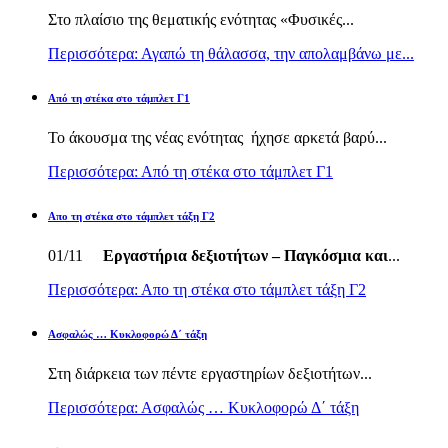
Στο πλαίσιο της θεματικής ενότητας «Φυσικές...
Περισσότερα: Αγαπώ τη θάλασσα, την απολαμβάνω με...
Από τη στέκα στο τάμπλετ Γ1
Το άκουσμα της νέας ενότητας ήχησε αρκετά βαρύ...
Περισσότερα: Από τη στέκα στο τάμπλετ Γ1
Απο τη στέκα στο τάμπλετ τάξη Γ2
01/11
Εργαστήρια δεξιοτήτων – Παγκόσμια και
...
Περισσότερα: Απο τη στέκα στο τάμπλετ τάξη Γ2
Ασφαλώς … Κυκλοφορώ Δ΄ τάξη
Στη διάρκεια των πέντε εργαστηρίων δεξιοτήτων...
Περισσότερα: Ασφαλώς … Κυκλοφορώ Δ΄ τάξη