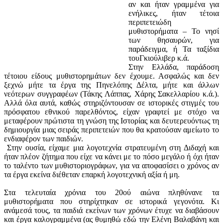
αν και ήταν γραμμένα για
ενήλικες, ήταν τέτοια
περιπετειώδη
μυθιστορήματα – Το νησί
των θησαυρών, για
παράδειγμα, ή Τα ταξίδια
τουΓκιούλιβερ κ.ά.
Στην Ελλάδα, παράδοση
τέτοιου είδους μυθιστορημάτων δεν έχουμε. Ασφαλώς και δεν
ξεχνώ μήτε τα έργα της Πηνελόπης Δέλτα, μήτε και άλλων
νεότερων συγγραφέων (Τάκης Λάππας, Χάρης Σακελλαρίου κ.ά.).
Αλλά όλα αυτά, καθώς στηριζόντουσαν σε ιστορικές στιγμές του
πρόσφατου εθνικού παρελθόντος, είχαν γραφτεί με στόχο να
μεταφέρουν πρώτιστα τη γνώση της Ιστορίας και δευτερευόντως τη
δημιουργία μιας σειράς περιπετειών που θα κρατούσαν αμείωτο το
ενδιαφέρον των παιδιών.
Στην ουσία, είχαμε μια λογοτεχνία στρατευμένη στη Διδαχή και
ήταν πλέον ζήτημα που είχε να κάνει με το πόσο μεγάλο ή όχι ήταν
το ταλέντο των μυθιστοριογράφων, για να αποφασίσει ο χρόνος αν
τα έργα εκείνα διέθεταν επαρκή λογοτεχνική αξία ή μη.
Στα τελευταία χρόνια του 20ού αιώνα πληθύνανε τα
μυθιστορήματα που στηρίχτηκαν σε ιστορικά γεγονότα. Κι
ανάμεσά τους, τα παιδιά εκείνων των χρόνων έτυχε να διαβάσουν
και έργα καλογραμμένα (ας θυμηθώ εδώ την Ελένη Βαλαβάνη και