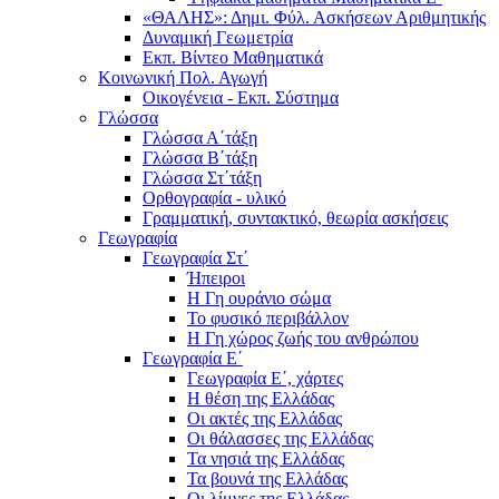
«ΘΑΛΗΣ»: Δημι. Φύλ. Ασκήσεων Αριθμητικής
Δυναμική Γεωμετρία
Εκπ. Βίντεο Μαθηματικά
Κοινωνική Πολ. Αγωγή
Οικογένεια - Εκπ. Σύστημα
Γλώσσα
Γλώσσα Α΄τάξη
Γλώσσα Β΄τάξη
Γλώσσα Στ΄τάξη
Ορθογραφία - υλικό
Γραμματική, συντακτικό, θεωρία ασκήσεις
Γεωγραφία
Γεωγραφία Στ΄
Ήπειροι
Η Γη ουράνιο σώμα
Το φυσικό περιβάλλον
Η Γη χώρος ζωής του ανθρώπου
Γεωγραφία Ε΄
Γεωγραφία Ε΄, χάρτες
Η θέση της Ελλάδας
Οι ακτές της Ελλάδας
Οι θάλασσες της Ελλάδας
Τα νησιά της Ελλάδας
Τα βουνά της Ελλάδας
Οι λίμνες της Ελλάδας