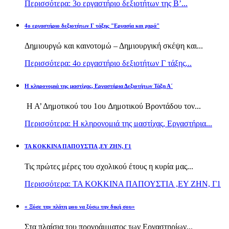
Περισσότερα: 3ο εργαστήριο δεξιοτήτων της Β’...
4ο εργαστήριο δεξιοτήτων Γ τάξης "Εργασία και χαρά"
Δημιουργώ και καινοτομώ – Δημιουργική σκέψη και...
Περισσότερα: 4ο εργαστήριο δεξιοτήτων Γ τάξης...
H κληρονομιά της μαστίχας, Εργαστήρια Δεξιοτήτων Τάξη Α΄
Η Α’ Δημοτικού του 1ου Δημοτικού Βροντάδου τον...
Περισσότερα: H κληρονομιά της μαστίχας, Εργαστήρια...
TA KOKKINA ΠΑΠΟΥΣΤΙΑ ,ΕΥ ΖΗΝ, Γ1
Τις πρώτες μέρες του σχολικού έτους η κυρία μας...
Περισσότερα: TA KOKKINA ΠΑΠΟΥΣΤΙΑ ,ΕΥ ΖΗΝ, Γ1
« Ξύσε την πλάτη μου να ξύσω την δική σου»
Στα πλαίσια του προγράμματος των Εργαστηρίων...