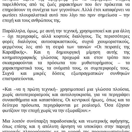
παρελθόντος από τις ζωές χαρακτήρων που δεν πρόκειται να
επηρεάσουν τη συνέχεια των γεγονότων. Αλλά έτσι καταφέρνει να
φωτίσει πλουραλιστικά αυτό που λίγο πιο πριν σημείωσα – την
εποχή και τους ανθρώπους της.
Παράλληλα, όμως, με αυτή την τεχνική, χρησιμοποιεί και μια άλλη
– όχι περιγραφές, αλλά κοφτούς διαλόγους. Τις περισσότερες
φορές διαλόγους αυτοσαρκαστικούς, συχνά χιουμοριστικούς,
φερμένους λες από τη σειρά των ταινιών «Οι πειρατές της
Καραϊβικής». Και η δημιουργική μίμηση αυτής της
κινηματογραφικής γλώσσας προχωρά και στον τρόπο που
σκιαγραφούνται τα πρόσωπα του μυθιστορήματος – τα
χαρακτηριστικά τους, τα ονόματά τους, οι συμπεριφορές τους.
Συχνά και μικρές δόσεις εξωπραγματικών συνθηκών
επιστρατεύονται.
«Και –να η πρώτη τεχνική– χρησιμοποιεί μια γλώσσα πλούσια,
χωρίς αυτοπεριορισμούς και αυτολογοκρισία, για να περιγράψει
συναισθήματα και καταστάσεις. Οι κεντρικοί ήρωες, όπως και τα
δεύτερα πρόσωπα, περιγράφονται με ρεαλισμό. Όσα έζησαν
φωτίζουν την εποχή χωρίς να την εξωραΐζουν.»
Μια λοιπόν συνύπαρξη παραδοσιακής και νεωτερικής αφήγησης,
όπως επίσης και η απόλυτη άρνηση να υποκύψει στην παροχή
ιστορικής πληροφόρησης με τη μορφή της προγραμματισμένης