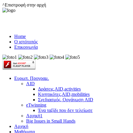
^Επιστροφή στην αρχή
Home
Ο ιστότοπός
Επικοινωνία
Ευρωπ. Προγραμ.
AID
Δράσεις,AID,activities
Κινητικότες,AID,mobilities
Σχεδιασμός, Οργάνωση AID
eTwinning
Ένα ταξίδι που δεν τελείωσε
Αρχική1
Big Issues in Small Hands
Αρχική
Μαθήματα