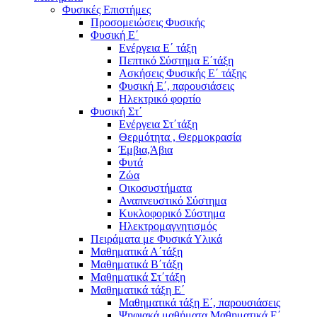
Φυσικές Επιστήμες
Προσομειώσεις Φυσικής
Φυσική Ε΄
Ενέργεια Ε΄ τάξη
Πεπτικό Σύστημα Ε΄τάξη
Ασκήσεις Φυσικής Ε΄ τάξης
Φυσική Ε΄, παρουσιάσεις
Ηλεκτρικό φορτίο
Φυσική Στ΄
Ενέργεια Στ΄τάξη
Θερμότητα , Θερμοκρασία
Έμβια,Άβια
Φυτά
Ζώα
Οικοσυστήματα
Αναπνευστικό Σύστημα
Κυκλοφορικό Σύστημα
Ηλεκτρομαγνητισμός
Πειράματα με Φυσικά Υλικά
Μαθηματικά Α΄τάξη
Μαθηματικά Β΄τάξη
Μαθηματικά Στ΄τάξη
Μαθηματικά τάξη Ε΄
Μαθηματικά τάξη Ε΄, παρουσιάσεις
Ψηφιακά μαθήματα Μαθηματικά Ε΄