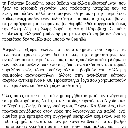
τη Γαλάτεια Σουρέλη), όπως βέβαια και άλλα μυθιστορήματα, που
ήταν τα ιστορικά γεγονότα μιας πρόσφατης ιστορίας που τα
ενεργοποιούσαν, αλλά που αφήναν στην άκρη την περιπέτεια
καθώς αναζητούσαν έναν άλλο στόχο – το πώς το χτες επεμβαίνει
στη διαμόρφωση του παρόντος (ας θυμηθώ εδώ συγγραφείς όπως
την Άλκη Ζέη, τη Ζωρζ Σαρή, τη Λότη Πέτροβιτς). Σε κάθε
περίπτωση, ελληνικό μυθιστόρημα με ιστορικό καμβά και έντονη
περιπέτεια δεν νομίζω πως μπορώ να θυμηθώ.
Ασφαλώς, εξαιρώ εκείνα τα μυθιστορήματα που κυρίως τα
τελευταία χρόνια έχουν δει το φως της δημοσιότητας και
αναφέρονται στις περιπέτειες μιας ομάδας παιδιών κατά τη διάρκεια
των καλοκαιρινών διακοπών τους, όπου ανακαλύπτουν το ιστορικό
παρελθόν ενός τόπου καθώς άλλοτε βοηθούν στη σύλληψη
συμμορίας αρχαιοκάπηλων, άλλοτε στην ανακάλυψη κάποιου
αρχαίου αντικειμένου κ.λπ. Πρόκειται για έργα που χρησιμοποιούν
την περιπέτεια και δεν στηρίζονται σε αυτή.
Όλες αυτές οι σκέψεις μού δημιουργήθηκαν μετά την ανάγνωση
του μυθιστορήματος Νι Πι, ο τελευταίος πειρατής του Αιγαίου και
το Νερό της Ζωής. Ο συγγραφέας του, Γιώργος Χατζόπουλος, είναι
πρωτοεμφανιζόμενος στον χώρο της λογοτεχνίας για παιδιά, ενώ
διαθέτει μια εμπειρία στη συγγραφή θεατρικών κειμένων. Με το
μυθιστόρημά του αυτό, λοιπόν, με κάνει να θεωρώ –στον βαθμό
που οι όποιες γνώσεις μου με καλύπτουν– πως μάλλον πρέπει να