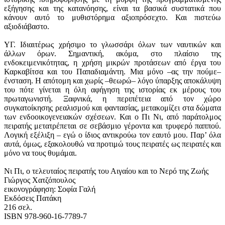
εξήγησης και της κατανόησης, είναι τα βασικά συστατικά που
κάνουν αυτό το μυθιστόρημα αξιοπρόσεχτο. Και πιστεύω
αξιοδιάβαστο.
ΥΓ. Ιδιαιτέρως χρήσιμο το γλωσσάρι όλων των ναυτικών και
άλλων όρων. Σημαντική, ακόμα, στο πλαίσιο της
ενδοκειμενικότητας, η χρήση μικρών προτάσεων από έργα του
Καρκαβίτσα και του Παπαδιαμάντη. Μια μόνο –ας την πούμε–
ένσταση. Η απότομη και χωρίς –θεωρώ– λόγο ύπαρξης αποκάλυψη
του πότε γίνεται η όλη αφήγηση της ιστορίας εκ μέρους του
πρωταγωνιστή. Ξαφνικά, η περιπέτεια από τον χώρο
συγκατοίκησης ρεαλισμού και φαντασίας, μετακομίζει στα δώματα
των ενδοοικογενειακών σχέσεων. Και ο Πι Νι, από παράτολμος
πειρατής μετατρέπεται σε σεβάσμιο γέροντα και τρυφερό παππού.
Λογική εξέλιξη – εγώ ο ίδιος αντικρούω τον εαυτό μου. Παρ’ όλα
αυτά, όμως, εξακολουθώ να προτιμώ τους πειρατές ως πειρατές και
μόνο να τους θυμάμαι.
Νι Πι, ο τελευταίος πειρατής του Αιγαίου και το Νερό της Ζωής
Γιώργος Χατζόπουλος
εικονογράφηση: Σοφία Γαλή
Εκδόσεις Πατάκη
216 σελ.
ISBN 978-960-16-7789-7