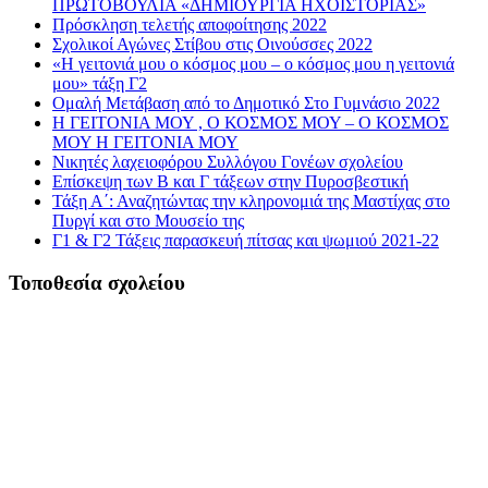
ΠΡΩΤΟΒΟΥΛΙΑ «ΔΗΜΙΟΥΡΓΙΑ ΗΧΟΪΣΤΟΡΙΑΣ»
Πρόσκληση τελετής αποφοίτησης 2022
Σχολικοί Αγώνες Στίβου στις Οινούσσες 2022
«Η γειτονιά μου ο κόσμος μου – ο κόσμος μου η γειτονιά
μου» τάξη Γ2
Ομαλή Μετάβαση από το Δημοτικό Στο Γυμνάσιο 2022
Η ΓΕΙΤΟΝΙΑ ΜΟΥ , Ο ΚΟΣΜΟΣ ΜΟΥ – Ο ΚΟΣΜΟΣ
ΜΟΥ Η ΓΕΙΤΟΝΙΑ ΜΟΥ
Νικητές λαχειοφόρου Συλλόγου Γονέων σχολείου
Επίσκεψη των Β και Γ τάξεων στην Πυροσβεστική
Τάξη Α΄: Αναζητώντας την κληρονομιά της Μαστίχας στο
Πυργί και στο Μουσείο της
Γ1 & Γ2 Τάξεις παρασκευή πίτσας και ψωμιού 2021-22
Τοποθεσία σχολείου