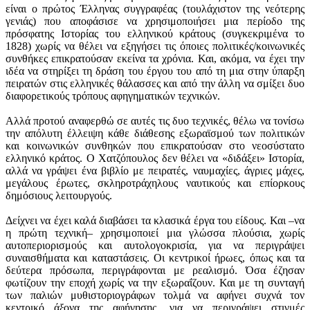
είναι ο πρώτος Έλληνας συγγραφέας (τουλάχιστον της νεότερης
γενιάς) που αποφάσισε να χρησιμοποιήσει μια περίοδο της
πρόσφατης Ιστορίας του ελληνικού κράτους (συγκεκριμένα το
1828) χωρίς να θέλει να εξηγήσει τις όποιες πολιτικές/κοινωνικές
συνθήκες επικρατούσαν εκείνα τα χρόνια. Και, ακόμα, να έχει την
ιδέα να στηρίξει τη δράση του έργου του από τη μια στην ύπαρξη
πειρατών στις ελληνικές θάλασσες και από την άλλη να σμίξει δυο
διαφορετικούς τρόπους αφηγηματικών τεχνικών.
Αλλά προτού αναφερθώ σε αυτές τις δυο τεχνικές, θέλω να τονίσω
την απόλυτη έλλειψη κάθε διάθεσης εξωραϊσμού των πολιτικών
και κοινωνικών συνθηκών που επικρατούσαν στο νεοσύστατο
ελληνικό κράτος. Ο Χατζόπουλος δεν θέλει να «διδάξει» Ιστορία,
αλλά να γράψει ένα βιβλίο με πειρατές, ναυμαχίες, άγριες μάχες,
μεγάλους έρωτες, σκληροτράχηλους ναυτικούς και επίορκους
δημόσιους λειτουργούς.
Δείχνει να έχει καλά διαβάσει τα κλασικά έργα του είδους. Και –να
η πρώτη τεχνική– χρησιμοποιεί μια γλώσσα πλούσια, χωρίς
αυτοπεριορισμούς και αυτολογοκρισία, για να περιγράψει
συναισθήματα και καταστάσεις. Οι κεντρικοί ήρωες, όπως και τα
δεύτερα πρόσωπα, περιγράφονται με ρεαλισμό. Όσα έζησαν
φωτίζουν την εποχή χωρίς να την εξωραΐζουν. Και με τη συνταγή
των παλιών μυθιστοριογράφων τολμά να αφήνει συχνά τον
κεντρικό άξονα της αφήγησης, για να περιγράψει στιγμές