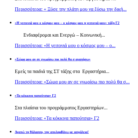
Περισσότερα: « Ξύσε την πλάτη μου να ξύσω την δική...
«Η γειτονιά μου ο κόσμος μου – ο κόσμος μου η γειτονιά μου» τάξη Γ2
Ενδιαφέρομαι και Ενεργώ – Κοινωνική...
Περισσότερα: «Η γειτονιά μου ο κόσμος μου – ο...
«Σώμα μου αν σε γνωρίσω πιο πολύ θα σ αγαπήσω»
Εμείς τα παιδιά της ΣΤ τάξης στα Εργαστήρια...
Περισσότερα: «Σώμα μου αν σε γνωρίσω πιο πολύ θα σ...
«Τα κόκκινα παπούτσια» Γ2
Στα πλαίσια του προγράμματος Εργαστηρίων...
Περισσότερα: «Τα κόκκινα παπούτσια» Γ2
Αγαπώ τη θάλασσα, την απολαμβάνω με ασφάλεια!