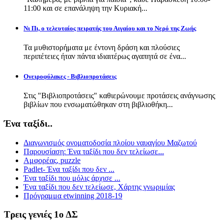
11:00 και σε επανάληψη την Κυριακή...
Νι Πι, ο τελευταίος πειρατής του Αιγαίου και το Νερό της Ζωής
Τα μυθιστορήματα με έντονη δράση και πλούσιες
περιπέτειες ήταν πάντα ιδιαιτέρως αγαπητά σε ένα...
Ονειροφύλακες - Βιβλιοπροτάσεις
Στις "Βιβλιοπροτάσεις" καθιερώνουμε προτάσεις ανάγνωσης
βιβλίων που ενσωματώθηκαν στη βιβλιοθήκη...
Ένα ταξίδι..
Διαγωνισμός ονοματοδοσία πλοίου ναυαγίου Μαζωτού
Παρουσίαση: Ένα ταξίδι που δεν τελείωσε...
Αμφορέας, puzzle
Padlet- Ένα ταξίδι που δεν ...
Ένα ταξίδι που μόλις άρχισε ...
Ένα ταξίδι που δεν τελείωσε, Χάρτης γνωριμίας
Πρόγραμμα etwinning 2018-19
Τρεις γενιές 1ο ΔΣ