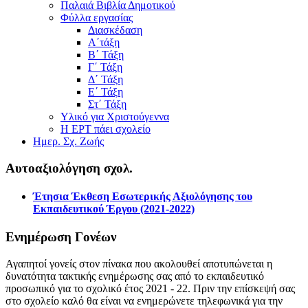
Παλαιά Βιβλία Δημοτικού
Φύλλα εργασίας
Διασκέδαση
Α΄τάξη
Β΄ Τάξη
Γ΄ Τάξη
Δ΄ Τάξη
Ε΄ Τάξη
Στ΄ Τάξη
Υλικό για Χριστούγεννα
Η ΕΡΤ πάει σχολείο
Ημερ. Σχ. Ζωής
Αυτοαξιολόγηση σχολ.
Έτησια Έκθεση Εσωτερικής Αξιολόγησης του
Εκπαιδευτικού Έργου (2021-2022)
Ενημέρωση Γονέων
Αγαπητοί γονείς στον πίνακα που ακολουθεί αποτυπώνεται η
δυνατότητα τακτικής ενημέρωσης σας από το εκπαιδευτικό
προσωπικό για το σχολικό έτος 2021 - 22. Πριν την επίσκεψή σας
στο σχολείο καλό θα είναι να ενημερώνετε τηλεφωνικά για την