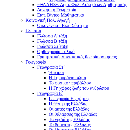
«ΘΑΛΗΣ»: Δημι. Φύλ. Ασκήσεων Αριθμητικής
Δυναμική Γεωμετρία
Εκπ. Βίντεο Μαθηματικά
Κοινωνική Πολ. Αγωγή
Οικογένεια - Εκπ. Σύστημα
Γλώσσα
Γλώσσα Α΄τάξη
Γλώσσα Β΄τάξη
Γλώσσα Στ΄τάξη
Ορθογραφία - υλικό
Γραμματική, συντακτικό, θεωρία ασκήσεις
Γεωγραφία
Γεωγραφία Στ΄
Ήπειροι
Η Γη ουράνιο σώμα
Το φυσικό περιβάλλον
Η Γη χώρος ζωής του ανθρώπου
Γεωγραφία Ε΄
Γεωγραφία Ε΄, χάρτες
Η θέση της Ελλάδας
Οι ακτές της Ελλάδας
Οι θάλασσες της Ελλάδας
Τα νησιά της Ελλάδας
Τα βουνά της Ελλάδας
Οι λίμνες της Ελλάδας