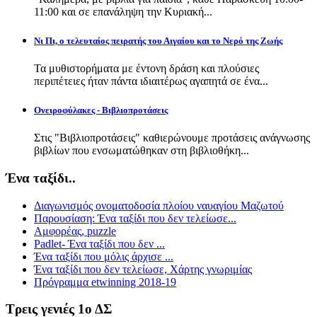
11:00 και σε επανάληψη την Κυριακή...
Νι Πι, ο τελευταίος πειρατής του Αιγαίου και το Νερό της Ζωής
Τα μυθιστορήματα με έντονη δράση και πλούσιες
περιπέτειες ήταν πάντα ιδιαιτέρως αγαπητά σε ένα...
Ονειροφύλακες - Βιβλιοπροτάσεις
Στις "Βιβλιοπροτάσεις" καθιερώνουμε προτάσεις ανάγνωσης
βιβλίων που ενσωματώθηκαν στη βιβλιοθήκη...
Ένα ταξίδι..
Διαγωνισμός ονοματοδοσία πλοίου ναυαγίου Μαζωτού
Παρουσίαση: Ένα ταξίδι που δεν τελείωσε...
Αμφορέας, puzzle
Padlet- Ένα ταξίδι που δεν ...
Ένα ταξίδι που μόλις άρχισε ...
Ένα ταξίδι που δεν τελείωσε, Χάρτης γνωριμίας
Πρόγραμμα etwinning 2018-19
Τρεις γενιές 1ο ΔΣ