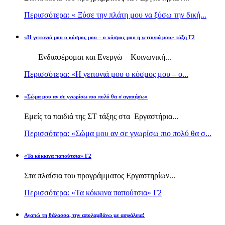
Περισσότερα: « Ξύσε την πλάτη μου να ξύσω την δική...
«Η γειτονιά μου ο κόσμος μου – ο κόσμος μου η γειτονιά μου» τάξη Γ2
Ενδιαφέρομαι και Ενεργώ – Κοινωνική...
Περισσότερα: «Η γειτονιά μου ο κόσμος μου – ο...
«Σώμα μου αν σε γνωρίσω πιο πολύ θα σ αγαπήσω»
Εμείς τα παιδιά της ΣΤ τάξης στα Εργαστήρια...
Περισσότερα: «Σώμα μου αν σε γνωρίσω πιο πολύ θα σ...
«Τα κόκκινα παπούτσια» Γ2
Στα πλαίσια του προγράμματος Εργαστηρίων...
Περισσότερα: «Τα κόκκινα παπούτσια» Γ2
Αγαπώ τη θάλασσα, την απολαμβάνω με ασφάλεια!