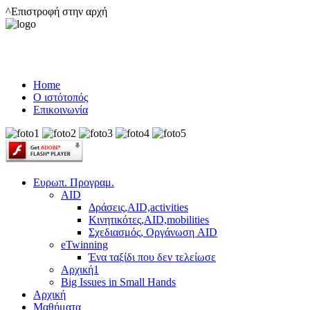
^Επιστροφή στην αρχή
Home
Ο ιστότοπός
Επικοινωνία
Ευρωπ. Προγραμ.
AID
Δράσεις,AID,activities
Κινητικότες,AID,mobilities
Σχεδιασμός, Οργάνωση AID
eTwinning
Ένα ταξίδι που δεν τελείωσε
Αρχική1
Big Issues in Small Hands
Αρχική
Μαθήματα