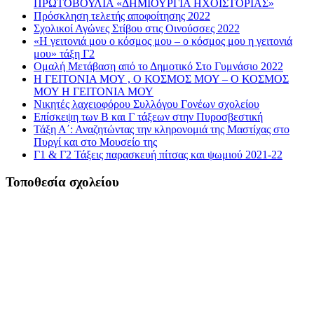
ΠΡΩΤΟΒΟΥΛΙΑ «ΔΗΜΙΟΥΡΓΙΑ ΗΧΟΪΣΤΟΡΙΑΣ»
Πρόσκληση τελετής αποφοίτησης 2022
Σχολικοί Αγώνες Στίβου στις Οινούσσες 2022
«Η γειτονιά μου ο κόσμος μου – ο κόσμος μου η γειτονιά
μου» τάξη Γ2
Ομαλή Μετάβαση από το Δημοτικό Στο Γυμνάσιο 2022
Η ΓΕΙΤΟΝΙΑ ΜΟΥ , Ο ΚΟΣΜΟΣ ΜΟΥ – Ο ΚΟΣΜΟΣ
ΜΟΥ Η ΓΕΙΤΟΝΙΑ ΜΟΥ
Νικητές λαχειοφόρου Συλλόγου Γονέων σχολείου
Επίσκεψη των Β και Γ τάξεων στην Πυροσβεστική
Τάξη Α΄: Αναζητώντας την κληρονομιά της Μαστίχας στο
Πυργί και στο Μουσείο της
Γ1 & Γ2 Τάξεις παρασκευή πίτσας και ψωμιού 2021-22
Τοποθεσία σχολείου