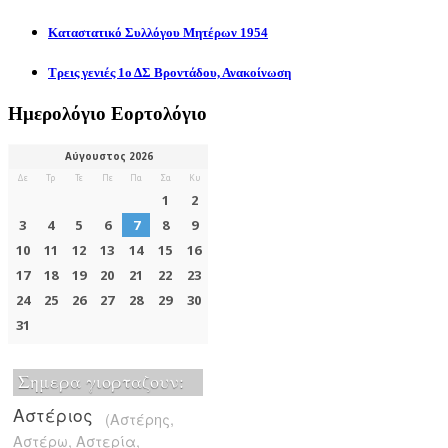
Καταστατικό Συλλόγου Μητέρων 1954
Τρεις γενιές 1ο ΔΣ Βροντάδου, Ανακοίνωση
Ημερολόγιο Εορτολόγιο