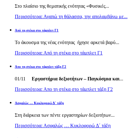
Στο πλαίσιο της θεματικής ενότητας «Φυσικές...
Περισσότερα: Αγαπώ τη θάλασσα, την απολαμβάνω με...
Από τη στέκα στο τάμπλετ Γ1
Το άκουσμα της νέας ενότητας ήχησε αρκετά βαρύ...
Περισσότερα: Από τη στέκα στο τάμπλετ Γ1
Απο τη στέκα στο τάμπλετ τάξη Γ2
01/11
Εργαστήρια δεξιοτήτων – Παγκόσμια και
...
Περισσότερα: Απο τη στέκα στο τάμπλετ τάξη Γ2
Ασφαλώς … Κυκλοφορώ Δ΄ τάξη
Στη διάρκεια των πέντε εργαστηρίων δεξιοτήτων...
Περισσότερα: Ασφαλώς … Κυκλοφορώ Δ΄ τάξη