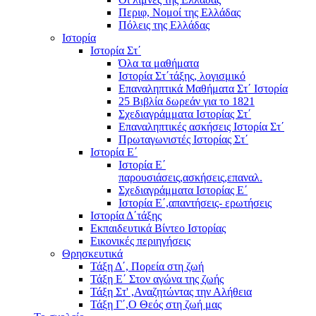
Περιφ, Νομοί της Ελλάδας
Πόλεις της Ελλάδας
Ιστορία
Ιστορία Στ΄
Όλα τα μαθήματα
Ιστορία Στ΄τάξης, λογισμικό
Επαναληπτικά Μαθήματα Στ΄ Ιστορία
25 Βιβλία δωρεάν για το 1821
Σχεδιαγράμματα Ιστορίας Στ΄
Επαναληπτικές ασκήσεις Ιστορία Στ΄
Πρωταγωνιστές Ιστορίας Στ΄
Ιστορία Ε΄
Ιστορία Ε΄
παρουσιάσεις,ασκήσεις,επαναλ.
Σχεδιαγράμματα Ιστορίας Ε΄
Ιστορία Ε΄,απαντήσεις- ερωτήσεις
Ιστορία Δ΄τάξης
Εκπαιδευτικά Βίντεο Ιστορίας
Εικονικές περιηγήσεις
Θρησκευτικά
Τάξη Δ΄, Πορεία στη ζωή
Τάξη Ε΄ Στον αγώνα της ζωής
Τάξη Στ' ,Αναζητώντας την Αλήθεια
Τάξη Γ΄,Ο Θεός στη ζωή μας