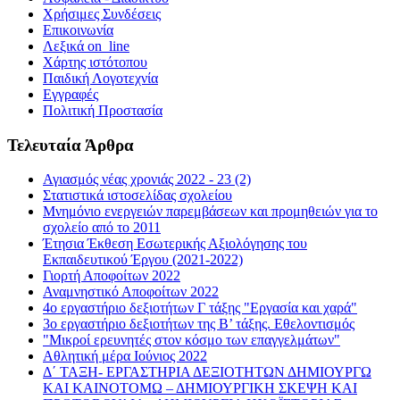
Χρήσιμες Συνδέσεις
Επικοινωνία
Λεξικά on_line
Χάρτης ιστότοπου
Παιδική Λογοτεχνία
Εγγραφές
Πολιτική Προστασία
Τελευταία Άρθρα
Αγιασμός νέας χρονιάς 2022 - 23 (2)
Στατιστικά ιστοσελίδας σχολείου
Μνημόνιο ενεργειών παρεμβάσεων και προμηθειών για το
σχολείο από το 2011
Έτησια Έκθεση Εσωτερικής Αξιολόγησης του
Εκπαιδευτικού Έργου (2021-2022)
Γιορτή Αποφοίτων 2022
Αναμνηστικό Αποφοίτων 2022
4ο εργαστήριο δεξιοτήτων Γ τάξης "Εργασία και χαρά"
3ο εργαστήριο δεξιοτήτων της Β’ τάξης. Εθελοντισμός
"Μικροί ερευνητές στον κόσμο των επαγγελμάτων"
Αθλητική μέρα Ιούνιος 2022
Δ΄ ΤΑΞΗ- ΕΡΓΑΣΤΗΡΙΑ ΔΕΞΙΟΤΗΤΩΝ ΔΗΜΙΟΥΡΓΩ
ΚΑΙ ΚΑΙΝΟΤΟΜΩ – ΔΗΜΙΟΥΡΓΙΚΗ ΣΚΕΨΗ ΚΑΙ