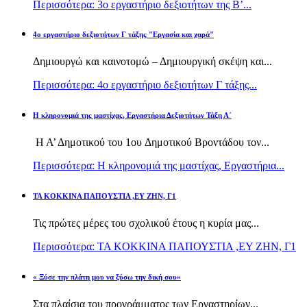
Περισσότερα: 3ο εργαστήριο δεξιοτήτων της Β’...
4ο εργαστήριο δεξιοτήτων Γ τάξης "Εργασία και χαρά"
Δημιουργώ και καινοτομώ – Δημιουργική σκέψη και...
Περισσότερα: 4ο εργαστήριο δεξιοτήτων Γ τάξης...
H κληρονομιά της μαστίχας, Εργαστήρια Δεξιοτήτων Τάξη Α΄
Η Α’ Δημοτικού του 1ου Δημοτικού Βροντάδου τον...
Περισσότερα: H κληρονομιά της μαστίχας, Εργαστήρια...
TA KOKKINA ΠΑΠΟΥΣΤΙΑ ,ΕΥ ΖΗΝ, Γ1
Τις πρώτες μέρες του σχολικού έτους η κυρία μας...
Περισσότερα: TA KOKKINA ΠΑΠΟΥΣΤΙΑ ,ΕΥ ΖΗΝ, Γ1
« Ξύσε την πλάτη μου να ξύσω την δική σου»
Στα πλαίσια του προγράμματος των Εργαστηρίων...