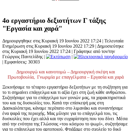
4ο εργαστήριο δεξιοτήτων Γ τάξης
"Εργασία και χαρά"
Δημιουργηθηκε στις Κυριακή 19 Ιουνίου 2022 17:24
|
Τελευταία
Ενημέρωση στις Κυριακή 19 Ιουνίου 2022 17:29
|
Δημοσιεύτηκε
στις Κυριακή 19 Ιουνίου 2022 17:24
|
Γράφτηκε από τον/την
Γεώργιος Παντελίδης
|
|
| Εμφανίσεις: 30303
Δημιουργώ και καινοτομώ – Δημιουργική σκέψη και
Πρωτοβουλία, Γνωριμία με επαγγέλματα – Εργασία και χαρά
Ξεκινήσαμε το τέταρτο εργαστήριο δεξιοτήτων με τη συζήτηση για
το τι σημαίνει επάγγελμα και τι αξία έχει στη ζωή κάθε ανθρώπου.
Συζητήσαμε για το επάγγελμα των γονιών μας, τα χαρακτηριστικά
του και τις δυσκολίες του. Κατά την επίσκεψή μας στη
Δασκαλόπετρα, κάναμε περίπατο στο λιμανάκι και συναντήσαμε
ένα ψαρά της περιοχής. Μας μίλησε για το επάγγελμά του, τις
δυσκολίες που έχει αλλά και την ευχαρίστηση που του δίνει Μέσα
από την ενότητα της Γλώσσας «του κόσμου το ψωμί», συζητήσαμε
για το επάγγελμα του αρτοποιού. Φτιάξαμε στο σχολείο το δικό