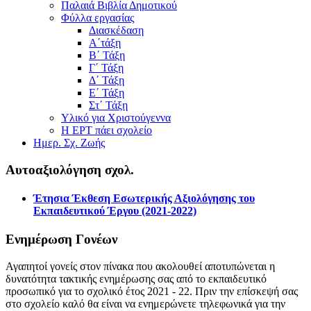
Παλαιά Βιβλία Δημοτικού
Φύλλα εργασίας
Διασκέδαση
Α΄τάξη
Β΄ Τάξη
Γ΄ Τάξη
Δ΄ Τάξη
Ε΄ Τάξη
Στ΄ Τάξη
Υλικό για Χριστούγεννα
Η ΕΡΤ πάει σχολείο
Ημερ. Σχ. Ζωής
Αυτοαξιολόγηση σχολ.
Έτησια Έκθεση Εσωτερικής Αξιολόγησης του
Εκπαιδευτικού Έργου (2021-2022)
Ενημέρωση Γονέων
Αγαπητοί γονείς στον πίνακα που ακολουθεί αποτυπώνεται η
δυνατότητα τακτικής ενημέρωσης σας από το εκπαιδευτικό
προσωπικό για το σχολικό έτος 2021 - 22. Πριν την επίσκεψή σας
στο σχολείο καλό θα είναι να ενημερώνετε τηλεφωνικά για την