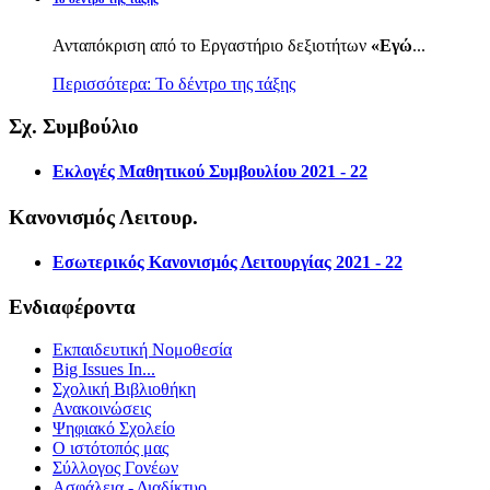
Ανταπόκριση από το Εργαστήριο δεξιοτήτων
«Εγώ
...
Περισσότερα: Το δέντρο της τάξης
Σχ. Συμβούλιο
Εκλογές Μαθητικού Συμβουλίου 2021 - 22
Κανονισμός Λειτουρ.
Εσωτερικός Κανονισμός Λειτουργίας 2021 - 22
Ενδιαφέροντα
Εκπαιδευτική Νομοθεσία
Big Issues In...
Σχολική Βιβλιοθήκη
Ανακοινώσεις
Ψηφιακό Σχολείο
Ο ιστότοπός μας
Σύλλογος Γονέων
Ασφάλεια - Διαδίκτυο