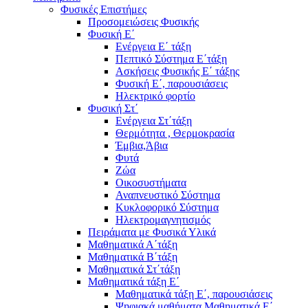
Φυσικές Επιστήμες
Προσομειώσεις Φυσικής
Φυσική Ε΄
Ενέργεια Ε΄ τάξη
Πεπτικό Σύστημα Ε΄τάξη
Ασκήσεις Φυσικής Ε΄ τάξης
Φυσική Ε΄, παρουσιάσεις
Ηλεκτρικό φορτίο
Φυσική Στ΄
Ενέργεια Στ΄τάξη
Θερμότητα , Θερμοκρασία
Έμβια,Άβια
Φυτά
Ζώα
Οικοσυστήματα
Αναπνευστικό Σύστημα
Κυκλοφορικό Σύστημα
Ηλεκτρομαγνητισμός
Πειράματα με Φυσικά Υλικά
Μαθηματικά Α΄τάξη
Μαθηματικά Β΄τάξη
Μαθηματικά Στ΄τάξη
Μαθηματικά τάξη Ε΄
Μαθηματικά τάξη Ε΄, παρουσιάσεις
Ψηφιακά μαθήματα Μαθηματικά Ε΄