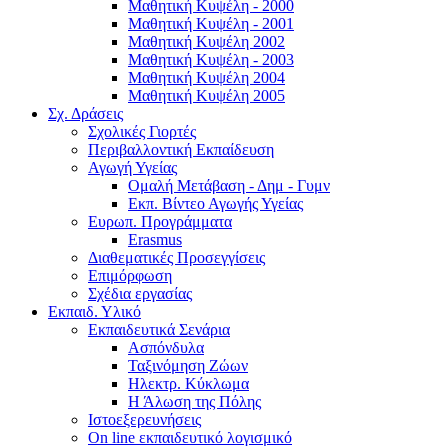
Μαθητική Κυψέλη - 2000
Μαθητική Κυψέλη - 2001
Μαθητική Κυψέλη 2002
Μαθητική Κυψέλη - 2003
Μαθητική Κυψέλη 2004
Μαθητική Κυψέλη 2005
Σχ. Δράσεις
Σχολικές Γιορτές
Περιβαλλοντική Εκπαίδευση
Αγωγή Υγείας
Ομαλή Μετάβαση - Δημ - Γυμν
Εκπ. Βίντεο Αγωγής Υγείας
Ευρωπ. Προγράμματα
Erasmus
Διαθεματικές Προσεγγίσεις
Επιμόρφωση
Σχέδια εργασίας
Εκπαιδ. Υλικό
Εκπαιδευτικά Σενάρια
Ασπόνδυλα
Ταξινόμηση Ζώων
Ηλεκτρ. Κύκλωμα
Η Άλωση της Πόλης
Ιστοεξερευνήσεις
On line εκπαιδευτικό λογισμικό