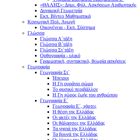
«ΘΑΛΗΣ»: Δημι. Φύλ. Ασκήσεων Αριθμητικής
Δυναμική Γεωμετρία
Εκπ. Βίντεο Μαθηματικά
Κοινωνική Πολ. Αγωγή
Οικογένεια - Εκπ. Σύστημα
Γλώσσα
Γλώσσα Α΄τάξη
Γλώσσα Β΄τάξη
Γλώσσα Στ΄τάξη
Ορθογραφία - υλικό
Γραμματική, συντακτικό, θεωρία ασκήσεις
Γεωγραφία
Γεωγραφία Στ΄
Ήπειροι
Η Γη ουράνιο σώμα
Το φυσικό περιβάλλον
Η Γη χώρος ζωής του ανθρώπου
Γεωγραφία Ε΄
Γεωγραφία Ε΄, χάρτες
Η θέση της Ελλάδας
Οι ακτές της Ελλάδας
Οι θάλασσες της Ελλάδας
Τα νησιά της Ελλάδας
Τα βουνά της Ελλάδας
Οι λίμνες της Ελλάδας