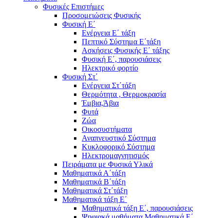
Φυσικές Επιστήμες
Προσομειώσεις Φυσικής
Φυσική Ε΄
Ενέργεια Ε΄ τάξη
Πεπτικό Σύστημα Ε΄τάξη
Ασκήσεις Φυσικής Ε΄ τάξης
Φυσική Ε΄, παρουσιάσεις
Ηλεκτρικό φορτίο
Φυσική Στ΄
Ενέργεια Στ΄τάξη
Θερμότητα , Θερμοκρασία
Έμβια,Άβια
Φυτά
Ζώα
Οικοσυστήματα
Αναπνευστικό Σύστημα
Κυκλοφορικό Σύστημα
Ηλεκτρομαγνητισμός
Πειράματα με Φυσικά Υλικά
Μαθηματικά Α΄τάξη
Μαθηματικά Β΄τάξη
Μαθηματικά Στ΄τάξη
Μαθηματικά τάξη Ε΄
Μαθηματικά τάξη Ε΄, παρουσιάσεις
Ψηφιακά μαθήματα Μαθηματικά Ε΄