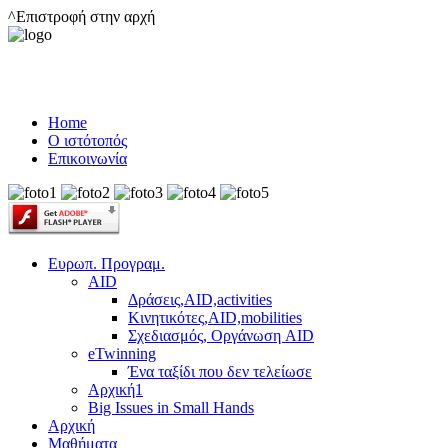
^Επιστροφή στην αρχή
Home
Ο ιστότοπός
Επικοινωνία
Ευρωπ. Προγραμ.
AID
Δράσεις,AID,activities
Κινητικότες,AID,mobilities
Σχεδιασμός, Οργάνωση AID
eTwinning
Ένα ταξίδι που δεν τελείωσε
Αρχική1
Big Issues in Small Hands
Αρχική
Μαθήματα