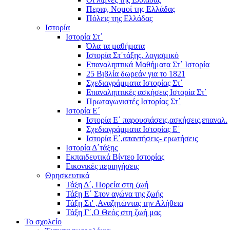
Περιφ, Νομοί της Ελλάδας
Πόλεις της Ελλάδας
Ιστορία
Ιστορία Στ΄
Όλα τα μαθήματα
Ιστορία Στ΄τάξης, λογισμικό
Επαναληπτικά Μαθήματα Στ΄ Ιστορία
25 Βιβλία δωρεάν για το 1821
Σχεδιαγράμματα Ιστορίας Στ΄
Επαναληπτικές ασκήσεις Ιστορία Στ΄
Πρωταγωνιστές Ιστορίας Στ΄
Ιστορία Ε΄
Ιστορία Ε΄ παρουσιάσεις,ασκήσεις,επαναλ.
Σχεδιαγράμματα Ιστορίας Ε΄
Ιστορία Ε΄,απαντήσεις- ερωτήσεις
Ιστορία Δ΄τάξης
Εκπαιδευτικά Βίντεο Ιστορίας
Εικονικές περιηγήσεις
Θρησκευτικά
Τάξη Δ΄, Πορεία στη ζωή
Τάξη Ε΄ Στον αγώνα της ζωής
Τάξη Στ' ,Αναζητώντας την Αλήθεια
Τάξη Γ΄,Ο Θεός στη ζωή μας
Το σχολείο