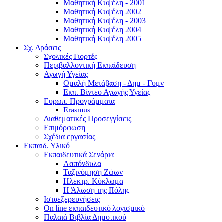
Μαθητική Κυψέλη - 2001
Μαθητική Κυψέλη 2002
Μαθητική Κυψέλη - 2003
Μαθητική Κυψέλη 2004
Μαθητική Κυψέλη 2005
Σχ. Δράσεις
Σχολικές Γιορτές
Περιβαλλοντική Εκπαίδευση
Αγωγή Υγείας
Ομαλή Μετάβαση - Δημ - Γυμν
Εκπ. Βίντεο Αγωγής Υγείας
Ευρωπ. Προγράμματα
Erasmus
Διαθεματικές Προσεγγίσεις
Επιμόρφωση
Σχέδια εργασίας
Εκπαιδ. Υλικό
Εκπαιδευτικά Σενάρια
Ασπόνδυλα
Ταξινόμηση Ζώων
Ηλεκτρ. Κύκλωμα
Η Άλωση της Πόλης
Ιστοεξερευνήσεις
On line εκπαιδευτικό λογισμικό
Παλαιά Βιβλία Δημοτικού