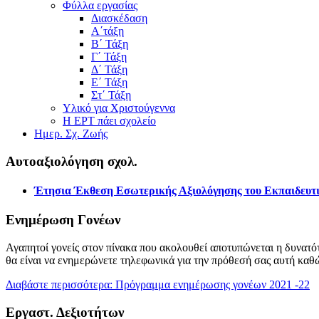
Φύλλα εργασίας
Διασκέδαση
Α΄τάξη
Β΄ Τάξη
Γ΄ Τάξη
Δ΄ Τάξη
Ε΄ Τάξη
Στ΄ Τάξη
Υλικό για Χριστούγεννα
Η ΕΡΤ πάει σχολείο
Ημερ. Σχ. Ζωής
Αυτοαξιολόγηση σχολ.
Έτησια Έκθεση Εσωτερικής Αξιολόγησης του Εκπαιδευτι
Ενημέρωση Γονέων
Αγαπητοί γονείς στον πίνακα που ακολουθεί αποτυπώνεται η δυνατότ
θα είναι να ενημερώνετε τηλεφωνικά για την πρόθεσή σας αυτή καθ
Διαβάστε περισσότερα: Πρόγραμμα ενημέρωσης γονέων 2021 -22
Εργαστ. Δεξιοτήτων