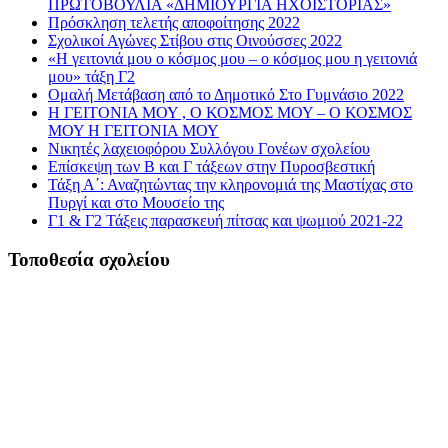
ΠΡΩΤΟΒΟΥΛΙΑ «ΔΗΜΙΟΥΡΓΙΑ ΗΧΟΪΣΤΟΡΙΑΣ»
Πρόσκληση τελετής αποφοίτησης 2022
Σχολικοί Αγώνες Στίβου στις Οινούσσες 2022
«Η γειτονιά μου ο κόσμος μου – ο κόσμος μου η γειτονιά
μου» τάξη Γ2
Ομαλή Μετάβαση από το Δημοτικό Στο Γυμνάσιο 2022
Η ΓΕΙΤΟΝΙΑ ΜΟΥ , Ο ΚΟΣΜΟΣ ΜΟΥ – Ο ΚΟΣΜΟΣ
ΜΟΥ Η ΓΕΙΤΟΝΙΑ ΜΟΥ
Νικητές λαχειοφόρου Συλλόγου Γονέων σχολείου
Επίσκεψη των Β και Γ τάξεων στην Πυροσβεστική
Τάξη Α΄: Αναζητώντας την κληρονομιά της Μαστίχας στο
Πυργί και στο Μουσείο της
Γ1 & Γ2 Τάξεις παρασκευή πίτσας και ψωμιού 2021-22
Τοποθεσία σχολείου