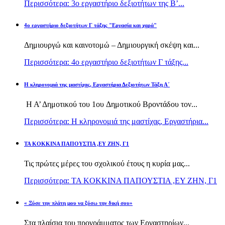
Περισσότερα: 3ο εργαστήριο δεξιοτήτων της Β’...
4ο εργαστήριο δεξιοτήτων Γ τάξης "Εργασία και χαρά"
Δημιουργώ και καινοτομώ – Δημιουργική σκέψη και...
Περισσότερα: 4ο εργαστήριο δεξιοτήτων Γ τάξης...
H κληρονομιά της μαστίχας, Εργαστήρια Δεξιοτήτων Τάξη Α΄
Η Α’ Δημοτικού του 1ου Δημοτικού Βροντάδου τον...
Περισσότερα: H κληρονομιά της μαστίχας, Εργαστήρια...
TA KOKKINA ΠΑΠΟΥΣΤΙΑ ,ΕΥ ΖΗΝ, Γ1
Τις πρώτες μέρες του σχολικού έτους η κυρία μας...
Περισσότερα: TA KOKKINA ΠΑΠΟΥΣΤΙΑ ,ΕΥ ΖΗΝ, Γ1
« Ξύσε την πλάτη μου να ξύσω την δική σου»
Στα πλαίσια του προγράμματος των Εργαστηρίων...