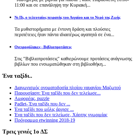
11:00 και σε επανάληψη την Κυριακή...
Νι Πι, ο τελευταίος πειρατής του Αιγαίου και το Νερό της Ζωής
Τα μυθιστορήματα με έντονη δράση και πλούσιες
περιπέτειες ήταν πάντα ιδιαιτέρως αγαπητά σε ένα...
Ονειροφύλακες - Βιβλιοπροτάσεις
Στις "Βιβλιοπροτάσεις" καθιερώνουμε προτάσεις ανάγνωσης
βιβλίων που ενσωματώθηκαν στη βιβλιοθήκη...
Ένα ταξίδι..
Διαγωνισμός ονοματοδοσία πλοίου ναυαγίου Μαζωτού
Παρουσίαση: Ένα ταξίδι που δεν τελείωσε...
Αμφορέας, puzzle
Padlet- Ένα ταξίδι που δεν ...
Ένα ταξίδι που μόλις άρχισε ...
Ένα ταξίδι που δεν τελείωσε, Χάρτης γνωριμίας
Πρόγραμμα etwinning 2018-19
Τρεις γενιές 1ο ΔΣ