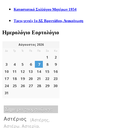
Καταστατικό Συλλόγου Μητέρων 1954
Τρεις γενιές 1ο ΔΣ Βροντάδου, Ανακοίνωση
Ημερολόγιο Εορτολόγιο