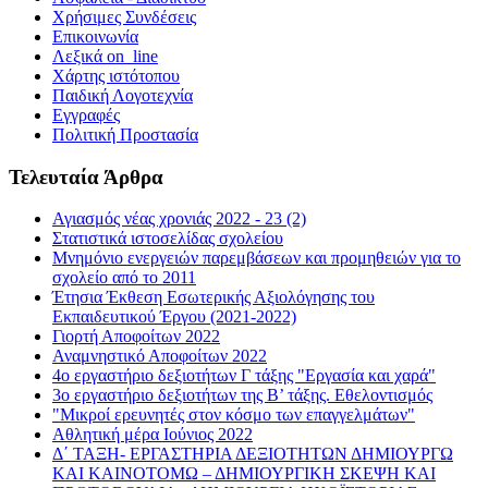
Χρήσιμες Συνδέσεις
Επικοινωνία
Λεξικά on_line
Χάρτης ιστότοπου
Παιδική Λογοτεχνία
Εγγραφές
Πολιτική Προστασία
Τελευταία Άρθρα
Αγιασμός νέας χρονιάς 2022 - 23 (2)
Στατιστικά ιστοσελίδας σχολείου
Μνημόνιο ενεργειών παρεμβάσεων και προμηθειών για το
σχολείο από το 2011
Έτησια Έκθεση Εσωτερικής Αξιολόγησης του
Εκπαιδευτικού Έργου (2021-2022)
Γιορτή Αποφοίτων 2022
Αναμνηστικό Αποφοίτων 2022
4ο εργαστήριο δεξιοτήτων Γ τάξης "Εργασία και χαρά"
3ο εργαστήριο δεξιοτήτων της Β’ τάξης. Εθελοντισμός
"Μικροί ερευνητές στον κόσμο των επαγγελμάτων"
Αθλητική μέρα Ιούνιος 2022
Δ΄ ΤΑΞΗ- ΕΡΓΑΣΤΗΡΙΑ ΔΕΞΙΟΤΗΤΩΝ ΔΗΜΙΟΥΡΓΩ
ΚΑΙ ΚΑΙΝΟΤΟΜΩ – ΔΗΜΙΟΥΡΓΙΚΗ ΣΚΕΨΗ ΚΑΙ