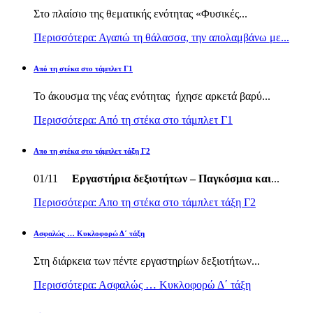
Στο πλαίσιο της θεματικής ενότητας «Φυσικές...
Περισσότερα: Αγαπώ τη θάλασσα, την απολαμβάνω με...
Από τη στέκα στο τάμπλετ Γ1
Το άκουσμα της νέας ενότητας ήχησε αρκετά βαρύ...
Περισσότερα: Από τη στέκα στο τάμπλετ Γ1
Απο τη στέκα στο τάμπλετ τάξη Γ2
01/11
Εργαστήρια δεξιοτήτων – Παγκόσμια και
...
Περισσότερα: Απο τη στέκα στο τάμπλετ τάξη Γ2
Ασφαλώς … Κυκλοφορώ Δ΄ τάξη
Στη διάρκεια των πέντε εργαστηρίων δεξιοτήτων...
Περισσότερα: Ασφαλώς … Κυκλοφορώ Δ΄ τάξη