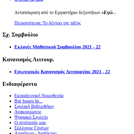
Ανταπόκριση από το Εργαστήριο δεξιοτήτων
«Εγώ
...
Περισσότερα: Το δέντρο της τάξης
Σχ. Συμβούλιο
Εκλογές Μαθητικού Συμβουλίου 2021 - 22
Κανονισμός Λειτουρ.
Εσωτερικός Κανονισμός Λειτουργίας 2021 - 22
Ενδιαφέροντα
Εκπαιδευτική Νομοθεσία
Big Issues In...
Σχολική Βιβλιοθήκη
Ανακοινώσεις
Ψηφιακό Σχολείο
Ο ιστότοπός μας
Σύλλογος Γονέων
Ασφάλεια - Διαδίκτυο