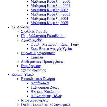
Μαθητική Κυψέλη - 2000
Μαθητική Κυψέλη - 2001
Μαθητική Κυψέλη 2002
Μαθητική Κυψέλη - 2003
Μαθητική Κυψέλη 2004
Μαθητική Κυψέλη 2005
Σχ. Δράσεις
Σχολικές Γιορτές
Περιβαλλοντική Εκπαίδευση
Αγωγή Υγείας
Ομαλή Μετάβαση - Δημ - Γυμν
Εκπ. Βίντεο Αγωγής Υγείας
Ευρωπ. Προγράμματα
Erasmus
Διαθεματικές Προσεγγίσεις
Επιμόρφωση
Σχέδια εργασίας
Εκπαιδ. Υλικό
Εκπαιδευτικά Σενάρια
Ασπόνδυλα
Ταξινόμηση Ζώων
Ηλεκτρ. Κύκλωμα
Η Άλωση της Πόλης
Ιστοεξερευνήσεις
On line εκπαιδευτικό λογισμικό