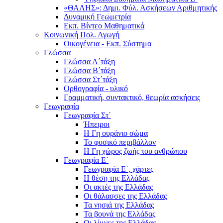
«ΘΑΛΗΣ»: Δημι. Φύλ. Ασκήσεων Αριθμητικής
Δυναμική Γεωμετρία
Εκπ. Βίντεο Μαθηματικά
Κοινωνική Πολ. Αγωγή
Οικογένεια - Εκπ. Σύστημα
Γλώσσα
Γλώσσα Α΄τάξη
Γλώσσα Β΄τάξη
Γλώσσα Στ΄τάξη
Ορθογραφία - υλικό
Γραμματική, συντακτικό, θεωρία ασκήσεις
Γεωγραφία
Γεωγραφία Στ΄
Ήπειροι
Η Γη ουράνιο σώμα
Το φυσικό περιβάλλον
Η Γη χώρος ζωής του ανθρώπου
Γεωγραφία Ε΄
Γεωγραφία Ε΄, χάρτες
Η θέση της Ελλάδας
Οι ακτές της Ελλάδας
Οι θάλασσες της Ελλάδας
Τα νησιά της Ελλάδας
Τα βουνά της Ελλάδας
Οι λίμνες της Ελλάδας