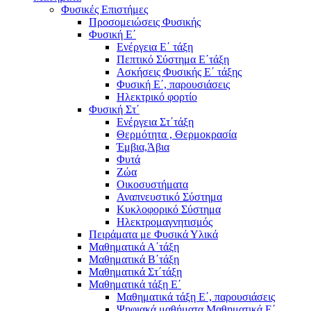
Φυσικές Επιστήμες
Προσομειώσεις Φυσικής
Φυσική Ε΄
Ενέργεια Ε΄ τάξη
Πεπτικό Σύστημα Ε΄τάξη
Ασκήσεις Φυσικής Ε΄ τάξης
Φυσική Ε΄, παρουσιάσεις
Ηλεκτρικό φορτίο
Φυσική Στ΄
Ενέργεια Στ΄τάξη
Θερμότητα , Θερμοκρασία
Έμβια,Άβια
Φυτά
Ζώα
Οικοσυστήματα
Αναπνευστικό Σύστημα
Κυκλοφορικό Σύστημα
Ηλεκτρομαγνητισμός
Πειράματα με Φυσικά Υλικά
Μαθηματικά Α΄τάξη
Μαθηματικά Β΄τάξη
Μαθηματικά Στ΄τάξη
Μαθηματικά τάξη Ε΄
Μαθηματικά τάξη Ε΄, παρουσιάσεις
Ψηφιακά μαθήματα Μαθηματικά Ε΄