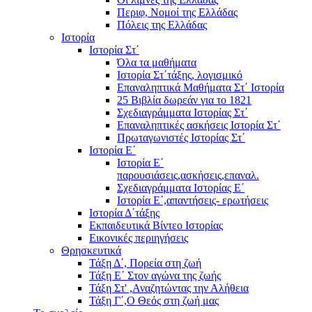
Περιφ, Νομοί της Ελλάδας
Πόλεις της Ελλάδας
Ιστορία
Ιστορία Στ΄
Όλα τα μαθήματα
Ιστορία Στ΄τάξης, λογισμικό
Επαναληπτικά Μαθήματα Στ΄ Ιστορία
25 Βιβλία δωρεάν για το 1821
Σχεδιαγράμματα Ιστορίας Στ΄
Επαναληπτικές ασκήσεις Ιστορία Στ΄
Πρωταγωνιστές Ιστορίας Στ΄
Ιστορία Ε΄
Ιστορία Ε΄
παρουσιάσεις,ασκήσεις,επαναλ.
Σχεδιαγράμματα Ιστορίας Ε΄
Ιστορία Ε΄,απαντήσεις- ερωτήσεις
Ιστορία Δ΄τάξης
Εκπαιδευτικά Βίντεο Ιστορίας
Εικονικές περιηγήσεις
Θρησκευτικά
Τάξη Δ΄, Πορεία στη ζωή
Τάξη Ε΄ Στον αγώνα της ζωής
Τάξη Στ' ,Αναζητώντας την Αλήθεια
Τάξη Γ΄,Ο Θεός στη ζωή μας