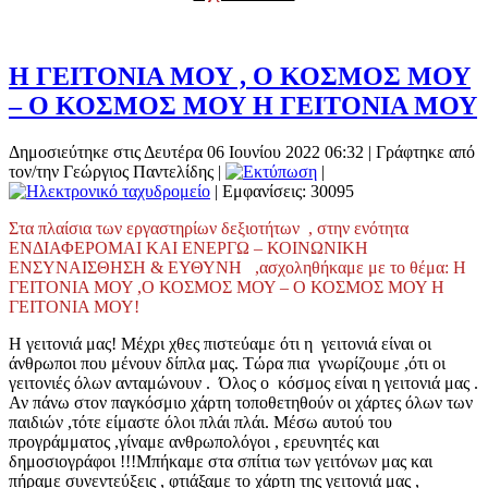
Η ΓΕΙΤΟΝΙΑ ΜΟΥ , Ο ΚΟΣΜΟΣ ΜΟΥ
– Ο ΚΟΣΜΟΣ ΜΟΥ Η ΓΕΙΤΟΝΙΑ ΜΟΥ
Δημοσιεύτηκε στις Δευτέρα 06 Ιουνίου 2022 06:32
|
Γράφτηκε από
τον/την Γεώργιος Παντελίδης
|
|
| Εμφανίσεις: 30095
Στα πλαίσια των εργαστηρίων δεξιοτήτων , στην ενότητα
ΕΝΔΙΑΦΕΡΟΜΑΙ ΚΑΙ ΕΝΕΡΓΩ – ΚΟΙΝΩΝΙΚΗ
ΕΝΣΥΝΑΙΣΘΗΣΗ & ΕΥΘΥΝΗ ,ασχοληθήκαμε με το θέμα: Η
ΓΕΙΤΟΝΙΑ ΜΟΥ ,Ο ΚΟΣΜΟΣ ΜΟΥ – Ο ΚΟΣΜΟΣ ΜΟΥ Η
ΓΕΙΤΟΝΙΑ ΜΟΥ!
Η γειτονιά μας! Μέχρι χθες πιστεύαμε ότι η γειτονιά είναι οι
άνθρωποι που μένουν δίπλα μας. Τώρα πια γνωρίζουμε ,ότι οι
γειτονιές όλων ανταμώνουν . Όλος ο κόσμος είναι η γειτονιά μας .
Αν πάνω στον παγκόσμιο χάρτη τοποθετηθούν οι χάρτες όλων των
παιδιών ,τότε είμαστε όλοι πλάι πλάι. Μέσω αυτού του
προγράμματος ,γίναμε ανθρωπολόγοι , ερευνητές και
δημοσιογράφοι !!!Μπήκαμε στα σπίτια των γειτόνων μας και
πήραμε συνεντεύξεις , φτιάξαμε το χάρτη της γειτονιά μας ,