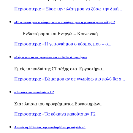
Περισσότερα: « Ξύσε την πλάτη μου να ξύσω την δική...
«Η γειτονιά μου ο κόσμος μου – ο κόσμος μου η γειτονιά μου» τάξη Γ2
Ενδιαφέρομαι και Ενεργώ – Κοινωνική...
Περισσότερα: «Η γειτονιά μου ο κόσμος μου – ο...
«Σώμα μου αν σε γνωρίσω πιο πολύ θα σ αγαπήσω»
Εμείς τα παιδιά της ΣΤ τάξης στα Εργαστήρια...
Περισσότερα: «Σώμα μου αν σε γνωρίσω πιο πολύ θα σ...
«Τα κόκκινα παπούτσια» Γ2
Στα πλαίσια του προγράμματος Εργαστηρίων...
Περισσότερα: «Τα κόκκινα παπούτσια» Γ2
Αγαπώ τη θάλασσα, την απολαμβάνω με ασφάλεια!