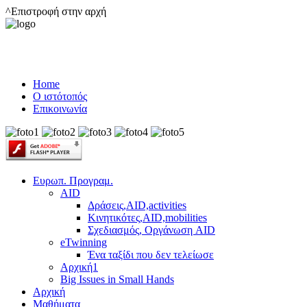
^Επιστροφή στην αρχή
Home
Ο ιστότοπός
Επικοινωνία
Ευρωπ. Προγραμ.
AID
Δράσεις,AID,activities
Κινητικότες,AID,mobilities
Σχεδιασμός, Οργάνωση AID
eTwinning
Ένα ταξίδι που δεν τελείωσε
Αρχική1
Big Issues in Small Hands
Αρχική
Μαθήματα