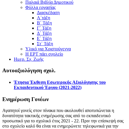
Παλαιά Βιβλία Δημοτικού
Φύλλα εργασίας
Διασκέδαση
Α΄τάξη
Β΄ Τάξη
Γ΄ Τάξη
Δ΄ Τάξη
Ε΄ Τάξη
Στ΄ Τάξη
Υλικό για Χριστούγεννα
Η ΕΡΤ πάει σχολείο
Ημερ. Σχ. Ζωής
Αυτοαξιολόγηση σχολ.
Έτησια Έκθεση Εσωτερικής Αξιολόγησης του
Εκπαιδευτικού Έργου (2021-2022)
Ενημέρωση Γονέων
Αγαπητοί γονείς στον πίνακα που ακολουθεί αποτυπώνεται η
δυνατότητα τακτικής ενημέρωσης σας από το εκπαιδευτικό
προσωπικό για το σχολικό έτος 2021 - 22. Πριν την επίσκεψή σας
στο σχολείο καλό θα είναι να ενημερώνετε τηλεφωνικά για την