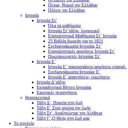
Περιφ, Νομοί της Ελλάδας
Πόλεις της Ελλάδας
Ιστορία
Ιστορία Στ΄
Όλα τα μαθήματα
Ιστορία Στ΄τάξης, λογισμικό
Επαναληπτικά Μαθήματα Στ΄ Ιστορία
25 Βιβλία δωρεάν για το 1821
Σχεδιαγράμματα Ιστορίας Στ΄
Επαναληπτικές ασκήσεις Ιστορία Στ΄
Πρωταγωνιστές Ιστορίας Στ΄
Ιστορία Ε΄
Ιστορία Ε΄ παρουσιάσεις,ασκήσεις,επαναλ.
Σχεδιαγράμματα Ιστορίας Ε΄
Ιστορία Ε΄,απαντήσεις- ερωτήσεις
Ιστορία Δ΄τάξης
Εκπαιδευτικά Βίντεο Ιστορίας
Εικονικές περιηγήσεις
Θρησκευτικά
Τάξη Δ΄, Πορεία στη ζωή
Τάξη Ε΄ Στον αγώνα της ζωής
Τάξη Στ' ,Αναζητώντας την Αλήθεια
Τάξη Γ΄,Ο Θεός στη ζωή μας
Το σχολείο