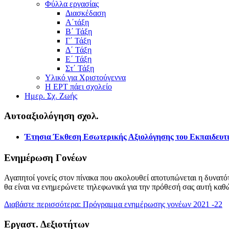
Φύλλα εργασίας
Διασκέδαση
Α΄τάξη
Β΄ Τάξη
Γ΄ Τάξη
Δ΄ Τάξη
Ε΄ Τάξη
Στ΄ Τάξη
Υλικό για Χριστούγεννα
Η ΕΡΤ πάει σχολείο
Ημερ. Σχ. Ζωής
Αυτοαξιολόγηση σχολ.
Έτησια Έκθεση Εσωτερικής Αξιολόγησης του Εκπαιδευτι
Ενημέρωση Γονέων
Αγαπητοί γονείς στον πίνακα που ακολουθεί αποτυπώνεται η δυνατότ
θα είναι να ενημερώνετε τηλεφωνικά για την πρόθεσή σας αυτή καθ
Διαβάστε περισσότερα: Πρόγραμμα ενημέρωσης γονέων 2021 -22
Εργαστ. Δεξιοτήτων