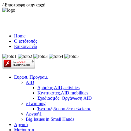
^Επιστροφή στην αρχή
Home
Ο ιστότοπός
Επικοινωνία
Ευρωπ. Προγραμ.
AID
Δράσεις,AID,activities
Κινητικότες,AID,mobilities
Σχεδιασμός, Οργάνωση AID
eTwinning
Ένα ταξίδι που δεν τελείωσε
Αρχική1
Big Issues in Small Hands
Αρχική
Μαθήματα