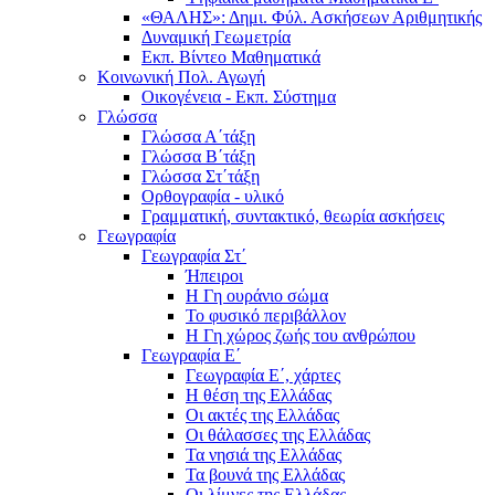
«ΘΑΛΗΣ»: Δημι. Φύλ. Ασκήσεων Αριθμητικής
Δυναμική Γεωμετρία
Εκπ. Βίντεο Μαθηματικά
Κοινωνική Πολ. Αγωγή
Οικογένεια - Εκπ. Σύστημα
Γλώσσα
Γλώσσα Α΄τάξη
Γλώσσα Β΄τάξη
Γλώσσα Στ΄τάξη
Ορθογραφία - υλικό
Γραμματική, συντακτικό, θεωρία ασκήσεις
Γεωγραφία
Γεωγραφία Στ΄
Ήπειροι
Η Γη ουράνιο σώμα
Το φυσικό περιβάλλον
Η Γη χώρος ζωής του ανθρώπου
Γεωγραφία Ε΄
Γεωγραφία Ε΄, χάρτες
Η θέση της Ελλάδας
Οι ακτές της Ελλάδας
Οι θάλασσες της Ελλάδας
Τα νησιά της Ελλάδας
Τα βουνά της Ελλάδας
Οι λίμνες της Ελλάδας