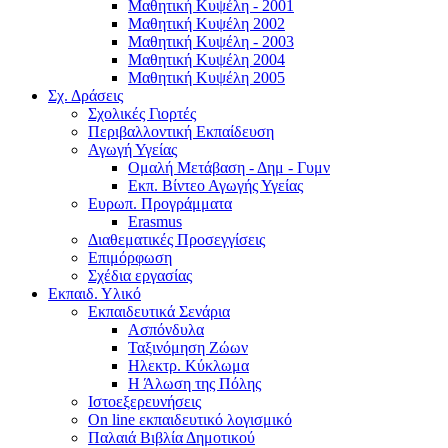
Μαθητική Κυψέλη - 2001
Μαθητική Κυψέλη 2002
Μαθητική Κυψέλη - 2003
Μαθητική Κυψέλη 2004
Μαθητική Κυψέλη 2005
Σχ. Δράσεις
Σχολικές Γιορτές
Περιβαλλοντική Εκπαίδευση
Αγωγή Υγείας
Ομαλή Μετάβαση - Δημ - Γυμν
Εκπ. Βίντεο Αγωγής Υγείας
Ευρωπ. Προγράμματα
Erasmus
Διαθεματικές Προσεγγίσεις
Επιμόρφωση
Σχέδια εργασίας
Εκπαιδ. Υλικό
Εκπαιδευτικά Σενάρια
Ασπόνδυλα
Ταξινόμηση Ζώων
Ηλεκτρ. Κύκλωμα
Η Άλωση της Πόλης
Ιστοεξερευνήσεις
On line εκπαιδευτικό λογισμικό
Παλαιά Βιβλία Δημοτικού