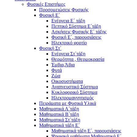
Φυσικές Επιστήμες
Προσομειώσεις Φυσικής
Φυσική Ε΄
Ενέργεια Ε΄ τάξη
Πεπτικό Σύστημα Ε΄τάξη
Ασκήσεις Φυσικής Ε΄ τάξης
Φυσική Ε΄, παρουσιάσεις
Ηλεκτρικό φορτίο
Φυσική Στ΄
Ενέργεια Στ΄τάξη
Θερμότητα , Θερμοκρασία
Έμβια,Άβια
Φυτά
Ζώα
Οικοσυστήματα
Αναπνευστικό Σύστημα
Κυκλοφορικό Σύστημα
Ηλεκτρομαγνητισμός
Πειράματα με Φυσικά Υλικά
Μαθηματικά Α΄τάξη
Μαθηματικά Β΄τάξη
Μαθηματικά Στ΄τάξη
Μαθηματικά τάξη Ε΄
Μαθηματικά τάξη Ε΄, παρουσιάσεις
Ψηφιακά μαθήματα Μαθηματικά Ε΄