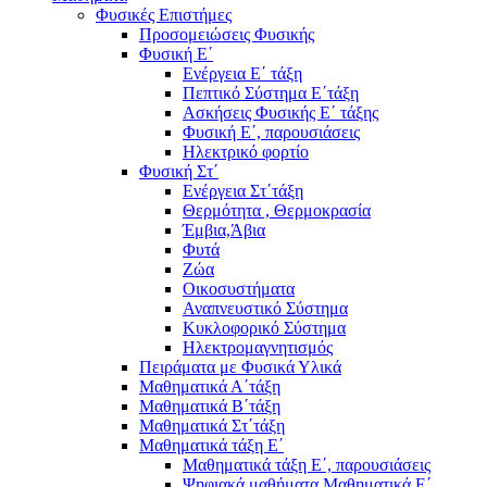
Φυσικές Επιστήμες
Προσομειώσεις Φυσικής
Φυσική Ε΄
Ενέργεια Ε΄ τάξη
Πεπτικό Σύστημα Ε΄τάξη
Ασκήσεις Φυσικής Ε΄ τάξης
Φυσική Ε΄, παρουσιάσεις
Ηλεκτρικό φορτίο
Φυσική Στ΄
Ενέργεια Στ΄τάξη
Θερμότητα , Θερμοκρασία
Έμβια,Άβια
Φυτά
Ζώα
Οικοσυστήματα
Αναπνευστικό Σύστημα
Κυκλοφορικό Σύστημα
Ηλεκτρομαγνητισμός
Πειράματα με Φυσικά Υλικά
Μαθηματικά Α΄τάξη
Μαθηματικά Β΄τάξη
Μαθηματικά Στ΄τάξη
Μαθηματικά τάξη Ε΄
Μαθηματικά τάξη Ε΄, παρουσιάσεις
Ψηφιακά μαθήματα Μαθηματικά Ε΄