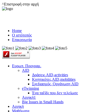
^Επιστροφή στην αρχή
Home
Ο ιστότοπός
Επικοινωνία
Ευρωπ. Προγραμ.
AID
Δράσεις,AID,activities
Κινητικότες,AID,mobilities
Σχεδιασμός, Οργάνωση AID
eTwinning
Ένα ταξίδι που δεν τελείωσε
Αρχική1
Big Issues in Small Hands
Αρχική
Μαθήματα