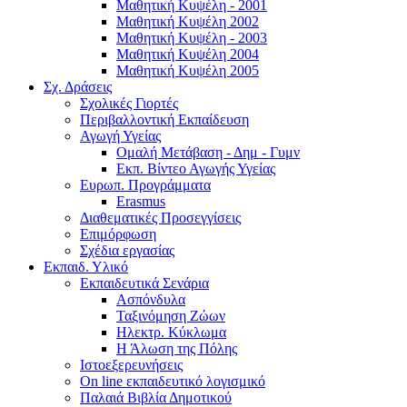
Μαθητική Κυψέλη - 2001
Μαθητική Κυψέλη 2002
Μαθητική Κυψέλη - 2003
Μαθητική Κυψέλη 2004
Μαθητική Κυψέλη 2005
Σχ. Δράσεις
Σχολικές Γιορτές
Περιβαλλοντική Εκπαίδευση
Αγωγή Υγείας
Ομαλή Μετάβαση - Δημ - Γυμν
Εκπ. Βίντεο Αγωγής Υγείας
Ευρωπ. Προγράμματα
Erasmus
Διαθεματικές Προσεγγίσεις
Επιμόρφωση
Σχέδια εργασίας
Εκπαιδ. Υλικό
Εκπαιδευτικά Σενάρια
Ασπόνδυλα
Ταξινόμηση Ζώων
Ηλεκτρ. Κύκλωμα
Η Άλωση της Πόλης
Ιστοεξερευνήσεις
On line εκπαιδευτικό λογισμικό
Παλαιά Βιβλία Δημοτικού