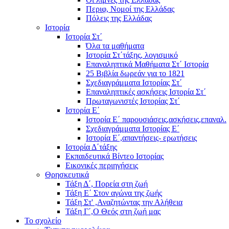
Περιφ, Νομοί της Ελλάδας
Πόλεις της Ελλάδας
Ιστορία
Ιστορία Στ΄
Όλα τα μαθήματα
Ιστορία Στ΄τάξης, λογισμικό
Επαναληπτικά Μαθήματα Στ΄ Ιστορία
25 Βιβλία δωρεάν για το 1821
Σχεδιαγράμματα Ιστορίας Στ΄
Επαναληπτικές ασκήσεις Ιστορία Στ΄
Πρωταγωνιστές Ιστορίας Στ΄
Ιστορία Ε΄
Ιστορία Ε΄ παρουσιάσεις,ασκήσεις,επαναλ.
Σχεδιαγράμματα Ιστορίας Ε΄
Ιστορία Ε΄,απαντήσεις- ερωτήσεις
Ιστορία Δ΄τάξης
Εκπαιδευτικά Βίντεο Ιστορίας
Εικονικές περιηγήσεις
Θρησκευτικά
Τάξη Δ΄, Πορεία στη ζωή
Τάξη Ε΄ Στον αγώνα της ζωής
Τάξη Στ' ,Αναζητώντας την Αλήθεια
Τάξη Γ΄,Ο Θεός στη ζωή μας
Το σχολείο