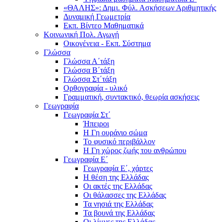
«ΘΑΛΗΣ»: Δημι. Φύλ. Ασκήσεων Αριθμητικής
Δυναμική Γεωμετρία
Εκπ. Βίντεο Μαθηματικά
Κοινωνική Πολ. Αγωγή
Οικογένεια - Εκπ. Σύστημα
Γλώσσα
Γλώσσα Α΄τάξη
Γλώσσα Β΄τάξη
Γλώσσα Στ΄τάξη
Ορθογραφία - υλικό
Γραμματική, συντακτικό, θεωρία ασκήσεις
Γεωγραφία
Γεωγραφία Στ΄
Ήπειροι
Η Γη ουράνιο σώμα
Το φυσικό περιβάλλον
Η Γη χώρος ζωής του ανθρώπου
Γεωγραφία Ε΄
Γεωγραφία Ε΄, χάρτες
Η θέση της Ελλάδας
Οι ακτές της Ελλάδας
Οι θάλασσες της Ελλάδας
Τα νησιά της Ελλάδας
Τα βουνά της Ελλάδας
Οι λίμνες της Ελλάδας