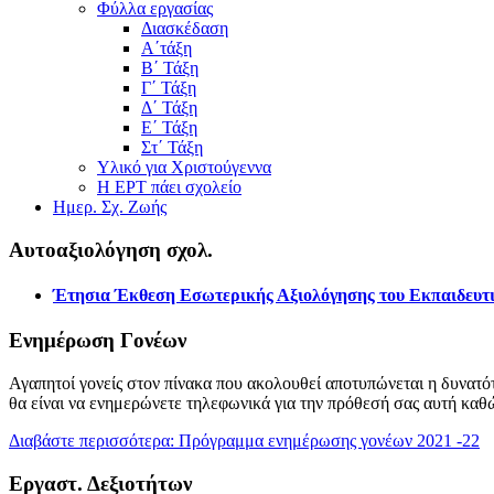
Φύλλα εργασίας
Διασκέδαση
Α΄τάξη
Β΄ Τάξη
Γ΄ Τάξη
Δ΄ Τάξη
Ε΄ Τάξη
Στ΄ Τάξη
Υλικό για Χριστούγεννα
Η ΕΡΤ πάει σχολείο
Ημερ. Σχ. Ζωής
Αυτοαξιολόγηση σχολ.
Έτησια Έκθεση Εσωτερικής Αξιολόγησης του Εκπαιδευτι
Ενημέρωση Γονέων
Αγαπητοί γονείς στον πίνακα που ακολουθεί αποτυπώνεται η δυνατότ
θα είναι να ενημερώνετε τηλεφωνικά για την πρόθεσή σας αυτή καθ
Διαβάστε περισσότερα: Πρόγραμμα ενημέρωσης γονέων 2021 -22
Εργαστ. Δεξιοτήτων