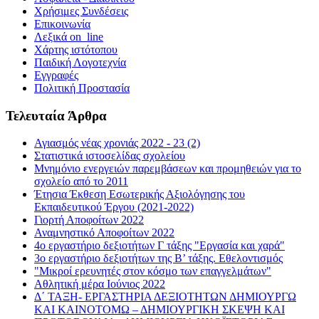
Χρήσιμες Συνδέσεις
Επικοινωνία
Λεξικά on_line
Χάρτης ιστότοπου
Παιδική Λογοτεχνία
Εγγραφές
Πολιτική Προστασία
Τελευταία Άρθρα
Αγιασμός νέας χρονιάς 2022 - 23 (2)
Στατιστικά ιστοσελίδας σχολείου
Μνημόνιο ενεργειών παρεμβάσεων και προμηθειών για το
σχολείο από το 2011
Έτησια Έκθεση Εσωτερικής Αξιολόγησης του
Εκπαιδευτικού Έργου (2021-2022)
Γιορτή Αποφοίτων 2022
Αναμνηστικό Αποφοίτων 2022
4ο εργαστήριο δεξιοτήτων Γ τάξης "Εργασία και χαρά"
3ο εργαστήριο δεξιοτήτων της Β’ τάξης. Εθελοντισμός
"Μικροί ερευνητές στον κόσμο των επαγγελμάτων"
Αθλητική μέρα Ιούνιος 2022
Δ΄ ΤΑΞΗ- ΕΡΓΑΣΤΗΡΙΑ ΔΕΞΙΟΤΗΤΩΝ ΔΗΜΙΟΥΡΓΩ
ΚΑΙ ΚΑΙΝΟΤΟΜΩ – ΔΗΜΙΟΥΡΓΙΚΗ ΣΚΕΨΗ ΚΑΙ