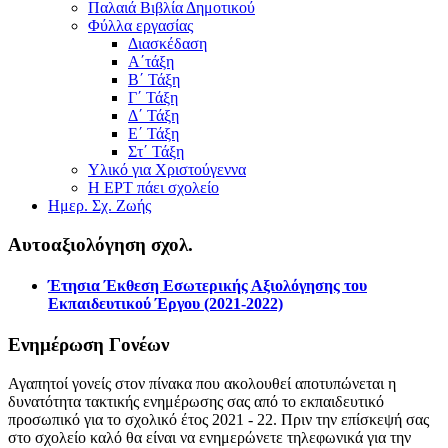
Παλαιά Βιβλία Δημοτικού
Φύλλα εργασίας
Διασκέδαση
Α΄τάξη
Β΄ Τάξη
Γ΄ Τάξη
Δ΄ Τάξη
Ε΄ Τάξη
Στ΄ Τάξη
Υλικό για Χριστούγεννα
Η ΕΡΤ πάει σχολείο
Ημερ. Σχ. Ζωής
Αυτοαξιολόγηση σχολ.
Έτησια Έκθεση Εσωτερικής Αξιολόγησης του
Εκπαιδευτικού Έργου (2021-2022)
Ενημέρωση Γονέων
Αγαπητοί γονείς στον πίνακα που ακολουθεί αποτυπώνεται η
δυνατότητα τακτικής ενημέρωσης σας από το εκπαιδευτικό
προσωπικό για το σχολικό έτος 2021 - 22. Πριν την επίσκεψή σας
στο σχολείο καλό θα είναι να ενημερώνετε τηλεφωνικά για την