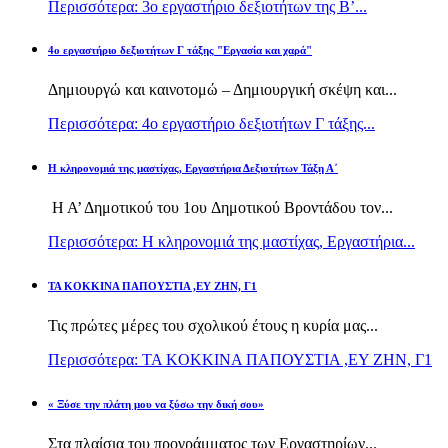
Περισσότερα: 3ο εργαστήριο δεξιοτήτων της Β’...
4ο εργαστήριο δεξιοτήτων Γ τάξης "Εργασία και χαρά"
Δημιουργώ και καινοτομώ – Δημιουργική σκέψη και...
Περισσότερα: 4ο εργαστήριο δεξιοτήτων Γ τάξης...
H κληρονομιά της μαστίχας, Εργαστήρια Δεξιοτήτων Τάξη Α΄
Η Α’ Δημοτικού του 1ου Δημοτικού Βροντάδου τον...
Περισσότερα: H κληρονομιά της μαστίχας, Εργαστήρια...
TA KOKKINA ΠΑΠΟΥΣΤΙΑ ,ΕΥ ΖΗΝ, Γ1
Τις πρώτες μέρες του σχολικού έτους η κυρία μας...
Περισσότερα: TA KOKKINA ΠΑΠΟΥΣΤΙΑ ,ΕΥ ΖΗΝ, Γ1
« Ξύσε την πλάτη μου να ξύσω την δική σου»
Στα πλαίσια του προγράμματος των Εργαστηρίων...