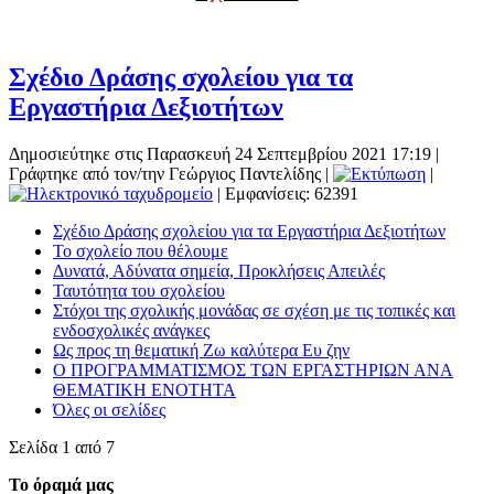
Σχέδιο Δράσης σχολείου για τα
Εργαστήρια Δεξιοτήτων
Δημοσιεύτηκε στις Παρασκευή 24 Σεπτεμβρίου 2021 17:19
|
Γράφτηκε από τον/την Γεώργιος Παντελίδης
|
|
| Εμφανίσεις: 62391
Σχέδιο Δράσης σχολείου για τα Εργαστήρια Δεξιοτήτων
Το σχολείο που θέλουμε
Δυνατά, Αδύνατα σημεία, Προκλήσεις Απειλές
Ταυτότητα του σχολείου
Στόχοι της σχολικής μονάδας σε σχέση με τις τοπικές και
ενδοσχολικές ανάγκες
Ως προς τη θεματική Ζω καλύτερα Ευ ζην
Ο ΠΡΟΓΡΑΜΜΑΤΙΣΜΟΣ ΤΩΝ ΕΡΓΑΣΤΗΡΙΩΝ ΑΝΑ
ΘΕΜΑΤΙΚΗ ΕΝΟΤΗΤΑ
Όλες οι σελίδες
Σελίδα 1 από 7
Το όραμά μας