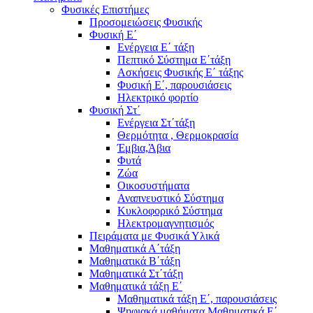
Φυσικές Επιστήμες
Προσομειώσεις Φυσικής
Φυσική Ε΄
Ενέργεια Ε΄ τάξη
Πεπτικό Σύστημα Ε΄τάξη
Ασκήσεις Φυσικής Ε΄ τάξης
Φυσική Ε΄, παρουσιάσεις
Ηλεκτρικό φορτίο
Φυσική Στ΄
Ενέργεια Στ΄τάξη
Θερμότητα , Θερμοκρασία
Έμβια,Άβια
Φυτά
Ζώα
Οικοσυστήματα
Αναπνευστικό Σύστημα
Κυκλοφορικό Σύστημα
Ηλεκτρομαγνητισμός
Πειράματα με Φυσικά Υλικά
Μαθηματικά Α΄τάξη
Μαθηματικά Β΄τάξη
Μαθηματικά Στ΄τάξη
Μαθηματικά τάξη Ε΄
Μαθηματικά τάξη Ε΄, παρουσιάσεις
Ψηφιακά μαθήματα Μαθηματικά Ε΄