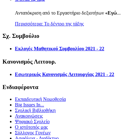
Ανταπόκριση από το Εργαστήριο δεξιοτήτων
«Εγώ
...
Περισσότερα: Το δέντρο της τάξης
Σχ. Συμβούλιο
Εκλογές Μαθητικού Συμβουλίου 2021 - 22
Κανονισμός Λειτουρ.
Εσωτερικός Κανονισμός Λειτουργίας 2021 - 22
Ενδιαφέροντα
Εκπαιδευτική Νομοθεσία
Big Issues In...
Σχολική Βιβλιοθήκη
Ανακοινώσεις
Ψηφιακό Σχολείο
Ο ιστότοπός μας
Σύλλογος Γονέων
Ασφάλεια - Διαδίκτυο