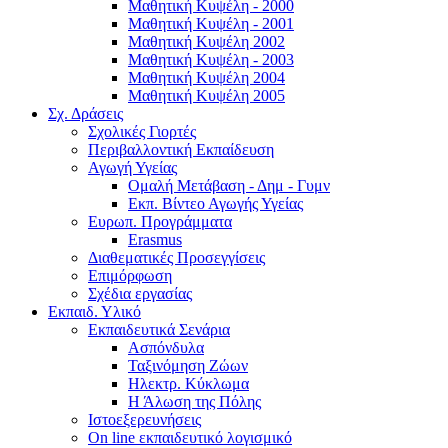
Μαθητική Κυψέλη - 2000
Μαθητική Κυψέλη - 2001
Μαθητική Κυψέλη 2002
Μαθητική Κυψέλη - 2003
Μαθητική Κυψέλη 2004
Μαθητική Κυψέλη 2005
Σχ. Δράσεις
Σχολικές Γιορτές
Περιβαλλοντική Εκπαίδευση
Αγωγή Υγείας
Ομαλή Μετάβαση - Δημ - Γυμν
Εκπ. Βίντεο Αγωγής Υγείας
Ευρωπ. Προγράμματα
Erasmus
Διαθεματικές Προσεγγίσεις
Επιμόρφωση
Σχέδια εργασίας
Εκπαιδ. Υλικό
Εκπαιδευτικά Σενάρια
Ασπόνδυλα
Ταξινόμηση Ζώων
Ηλεκτρ. Κύκλωμα
Η Άλωση της Πόλης
Ιστοεξερευνήσεις
On line εκπαιδευτικό λογισμικό