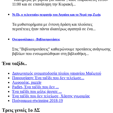
11:00 και σε επανάληψη την Κυριακή...
Νι Πι, ο τελευταίος πειρατής του Αιγαίου και το Νερό της Ζωής
Τα μυθιστορήματα με έντονη δράση και πλούσιες
περιπέτειες ήταν πάντα ιδιαιτέρως αγαπητά σε ένα...
Ονειροφύλακες - Βιβλιοπροτάσεις
Στις "Βιβλιοπροτάσεις" καθιερώνουμε προτάσεις ανάγνωσης
βιβλίων που ενσωματώθηκαν στη βιβλιοθήκη...
Ένα ταξίδι..
Διαγωνισμός ονοματοδοσία πλοίου ναυαγίου Μαζωτού
Παρουσίαση: Ένα ταξίδι που δεν τελείωσε...
Αμφορέας, puzzle
Padlet- Ένα ταξίδι που δεν ...
Ένα ταξίδι που μόλις άρχισε ...
Ένα ταξίδι που δεν τελείωσε, Χάρτης γνωριμίας
Πρόγραμμα etwinning 2018-19
Τρεις γενιές 1ο ΔΣ