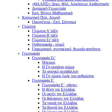
«ΘΑΛΗΣ»: Δημι. Φύλ. Ασκήσεων Αριθμητικής
Δυναμική Γεωμετρία
Εκπ. Βίντεο Μαθηματικά
Κοινωνική Πολ. Αγωγή
Οικογένεια - Εκπ. Σύστημα
Γλώσσα
Γλώσσα Α΄τάξη
Γλώσσα Β΄τάξη
Γλώσσα Στ΄τάξη
Ορθογραφία - υλικό
Γραμματική, συντακτικό, θεωρία ασκήσεις
Γεωγραφία
Γεωγραφία Στ΄
Ήπειροι
Η Γη ουράνιο σώμα
Το φυσικό περιβάλλον
Η Γη χώρος ζωής του ανθρώπου
Γεωγραφία Ε΄
Γεωγραφία Ε΄, χάρτες
Η θέση της Ελλάδας
Οι ακτές της Ελλάδας
Οι θάλασσες της Ελλάδας
Τα νησιά της Ελλάδας
Τα βουνά της Ελλάδας
Οι λίμνες της Ελλάδας