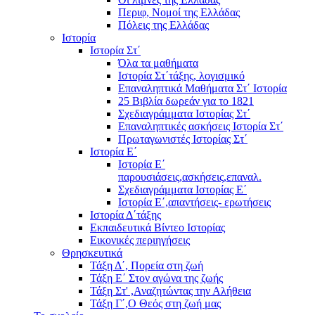
Περιφ, Νομοί της Ελλάδας
Πόλεις της Ελλάδας
Ιστορία
Ιστορία Στ΄
Όλα τα μαθήματα
Ιστορία Στ΄τάξης, λογισμικό
Επαναληπτικά Μαθήματα Στ΄ Ιστορία
25 Βιβλία δωρεάν για το 1821
Σχεδιαγράμματα Ιστορίας Στ΄
Επαναληπτικές ασκήσεις Ιστορία Στ΄
Πρωταγωνιστές Ιστορίας Στ΄
Ιστορία Ε΄
Ιστορία Ε΄
παρουσιάσεις,ασκήσεις,επαναλ.
Σχεδιαγράμματα Ιστορίας Ε΄
Ιστορία Ε΄,απαντήσεις- ερωτήσεις
Ιστορία Δ΄τάξης
Εκπαιδευτικά Βίντεο Ιστορίας
Εικονικές περιηγήσεις
Θρησκευτικά
Τάξη Δ΄, Πορεία στη ζωή
Τάξη Ε΄ Στον αγώνα της ζωής
Τάξη Στ' ,Αναζητώντας την Αλήθεια
Τάξη Γ΄,Ο Θεός στη ζωή μας