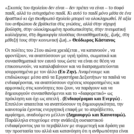
«Σκοπός του σχολείου δεν είναι – δεν πρέπει να είναι – το σοφό
παιδί, αλλά το ευτυχισμένο παιδί. Κι αυτό το παιδί μόνο μέσα σε ένα
δραστικό κι όχι σκυθρωπό σχολείο μπορεί να ολοκληρωθεί. Η αξία
του ανθρώπου δε βρίσκεται στις γνώσεις, αλλά στην ισχυρή
βούληση, στην ολοκληρωμένη προσωπικότητα, στην πνευματική
καλλιέργεια, στη δημιουργία πλούσιας συναισθηματικής, ζωής, στη
μέθεξή τους στην κοινωνική ζωή..»
Θεόδωρος Κάστανος
Οι πολίτες του 21ου αιώνα χρειάζεται , να κατανοούν , να
φροντίζουν, να αναπτύσσουν με υγιή τρόπο, σωματικά και
συναισθηματικά τον εαυτό τους ώστε να είναι σε θέση να
επικοινωνούν, να καταλαβαίνουν και να διαπραγματεύονται
ισορροπημένα με τον άλλο
(Ευ Ζην).
Αναμένουμε και
επιδιώκουμε μέσα από τα Εργαστήρια Δεξιοτήτων τα παιδιά να
ενδιαφέρονται, να αναπτύσσουν σχέσεις ισορροπημένες και
αρμονικές στις κοινότητες που ζουν, να παράγουν και να
δημιουργούν συναισθανόμενοι και το «διαφορετικό» ως
πρόκληση και όχι ως απειλή .
(Ενδιαφέρομαι και Ενεργώ)
.
Επιπλέον απαιτείται να αναπτύσσουν τη δημιουργικότητα, την
καινοτομία έχοντας ενεργητική επαφή με το απρόβλεπτο,
αμφίσημο, αναδυόμενο μέλλον
(Δημιουργώ και Καινοτομώ).
Παράλληλα στοχεύομε στην ανάδειξη ουσιαστικού
ενδιαφέροντος για το περιβάλλον με συμμετοχή και δράση για
την προστασία του αλλά και κατανόηση ότι η ανθρωπότητα είναι