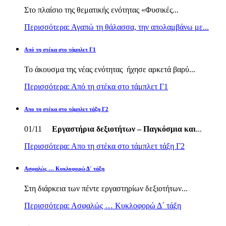
Στο πλαίσιο της θεματικής ενότητας «Φυσικές...
Περισσότερα: Αγαπώ τη θάλασσα, την απολαμβάνω με...
Από τη στέκα στο τάμπλετ Γ1
Το άκουσμα της νέας ενότητας ήχησε αρκετά βαρύ...
Περισσότερα: Από τη στέκα στο τάμπλετ Γ1
Απο τη στέκα στο τάμπλετ τάξη Γ2
01/11
Εργαστήρια δεξιοτήτων – Παγκόσμια και
...
Περισσότερα: Απο τη στέκα στο τάμπλετ τάξη Γ2
Ασφαλώς … Κυκλοφορώ Δ΄ τάξη
Στη διάρκεια των πέντε εργαστηρίων δεξιοτήτων...
Περισσότερα: Ασφαλώς … Κυκλοφορώ Δ΄ τάξη