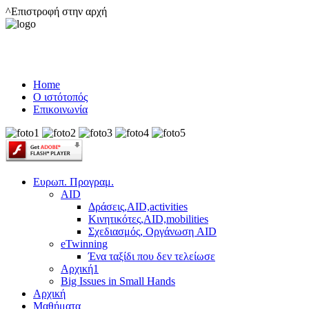
^Επιστροφή στην αρχή
Home
Ο ιστότοπός
Επικοινωνία
Ευρωπ. Προγραμ.
AID
Δράσεις,AID,activities
Κινητικότες,AID,mobilities
Σχεδιασμός, Οργάνωση AID
eTwinning
Ένα ταξίδι που δεν τελείωσε
Αρχική1
Big Issues in Small Hands
Αρχική
Μαθήματα