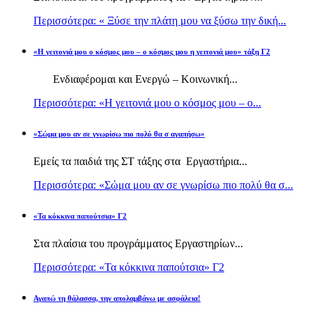
Περισσότερα: « Ξύσε την πλάτη μου να ξύσω την δική...
«Η γειτονιά μου ο κόσμος μου – ο κόσμος μου η γειτονιά μου» τάξη Γ2
Ενδιαφέρομαι και Ενεργώ – Κοινωνική...
Περισσότερα: «Η γειτονιά μου ο κόσμος μου – ο...
«Σώμα μου αν σε γνωρίσω πιο πολύ θα σ αγαπήσω»
Εμείς τα παιδιά της ΣΤ τάξης στα Εργαστήρια...
Περισσότερα: «Σώμα μου αν σε γνωρίσω πιο πολύ θα σ...
«Τα κόκκινα παπούτσια» Γ2
Στα πλαίσια του προγράμματος Εργαστηρίων...
Περισσότερα: «Τα κόκκινα παπούτσια» Γ2
Αγαπώ τη θάλασσα, την απολαμβάνω με ασφάλεια!