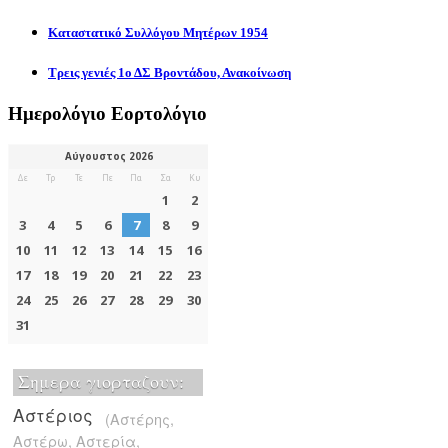
Καταστατικό Συλλόγου Μητέρων 1954
Τρεις γενιές 1ο ΔΣ Βροντάδου, Ανακοίνωση
Ημερολόγιο Εορτολόγιο