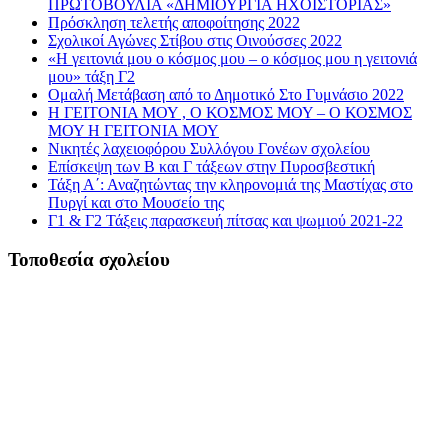
ΠΡΩΤΟΒΟΥΛΙΑ «ΔΗΜΙΟΥΡΓΙΑ ΗΧΟΪΣΤΟΡΙΑΣ»
Πρόσκληση τελετής αποφοίτησης 2022
Σχολικοί Αγώνες Στίβου στις Οινούσσες 2022
«Η γειτονιά μου ο κόσμος μου – ο κόσμος μου η γειτονιά
μου» τάξη Γ2
Ομαλή Μετάβαση από το Δημοτικό Στο Γυμνάσιο 2022
Η ΓΕΙΤΟΝΙΑ ΜΟΥ , Ο ΚΟΣΜΟΣ ΜΟΥ – Ο ΚΟΣΜΟΣ
ΜΟΥ Η ΓΕΙΤΟΝΙΑ ΜΟΥ
Νικητές λαχειοφόρου Συλλόγου Γονέων σχολείου
Επίσκεψη των Β και Γ τάξεων στην Πυροσβεστική
Τάξη Α΄: Αναζητώντας την κληρονομιά της Μαστίχας στο
Πυργί και στο Μουσείο της
Γ1 & Γ2 Τάξεις παρασκευή πίτσας και ψωμιού 2021-22
Τοποθεσία σχολείου