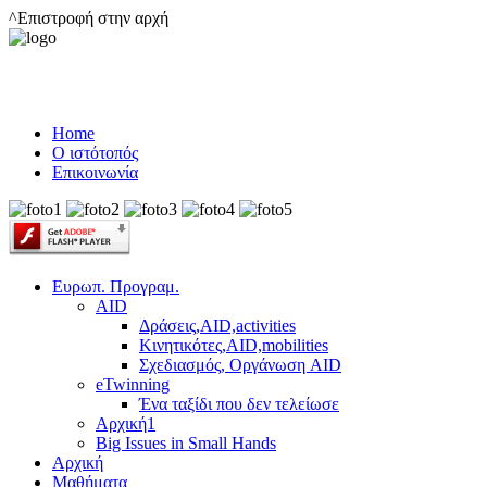
^Επιστροφή στην αρχή
Home
Ο ιστότοπός
Επικοινωνία
Ευρωπ. Προγραμ.
AID
Δράσεις,AID,activities
Κινητικότες,AID,mobilities
Σχεδιασμός, Οργάνωση AID
eTwinning
Ένα ταξίδι που δεν τελείωσε
Αρχική1
Big Issues in Small Hands
Αρχική
Μαθήματα