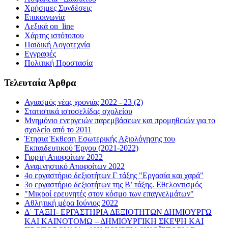
Χρήσιμες Συνδέσεις
Επικοινωνία
Λεξικά on_line
Χάρτης ιστότοπου
Παιδική Λογοτεχνία
Εγγραφές
Πολιτική Προστασία
Τελευταία Άρθρα
Αγιασμός νέας χρονιάς 2022 - 23 (2)
Στατιστικά ιστοσελίδας σχολείου
Μνημόνιο ενεργειών παρεμβάσεων και προμηθειών για το
σχολείο από το 2011
Έτησια Έκθεση Εσωτερικής Αξιολόγησης του
Εκπαιδευτικού Έργου (2021-2022)
Γιορτή Αποφοίτων 2022
Αναμνηστικό Αποφοίτων 2022
4ο εργαστήριο δεξιοτήτων Γ τάξης "Εργασία και χαρά"
3ο εργαστήριο δεξιοτήτων της Β’ τάξης. Εθελοντισμός
"Μικροί ερευνητές στον κόσμο των επαγγελμάτων"
Αθλητική μέρα Ιούνιος 2022
Δ΄ ΤΑΞΗ- ΕΡΓΑΣΤΗΡΙΑ ΔΕΞΙΟΤΗΤΩΝ ΔΗΜΙΟΥΡΓΩ
ΚΑΙ ΚΑΙΝΟΤΟΜΩ – ΔΗΜΙΟΥΡΓΙΚΗ ΣΚΕΨΗ ΚΑΙ