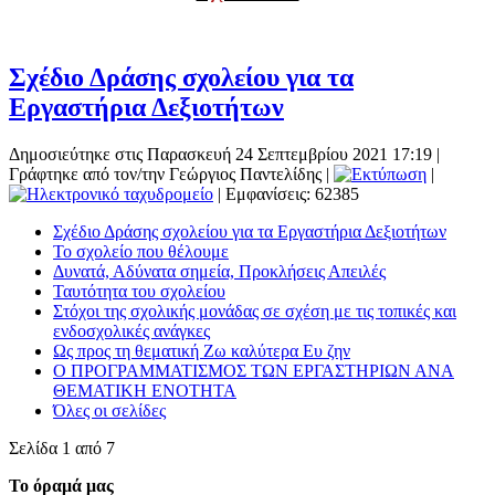
Σχέδιο Δράσης σχολείου για τα
Εργαστήρια Δεξιοτήτων
Δημοσιεύτηκε στις Παρασκευή 24 Σεπτεμβρίου 2021 17:19
|
Γράφτηκε από τον/την Γεώργιος Παντελίδης
|
|
| Εμφανίσεις: 62385
Σχέδιο Δράσης σχολείου για τα Εργαστήρια Δεξιοτήτων
Το σχολείο που θέλουμε
Δυνατά, Αδύνατα σημεία, Προκλήσεις Απειλές
Ταυτότητα του σχολείου
Στόχοι της σχολικής μονάδας σε σχέση με τις τοπικές και
ενδοσχολικές ανάγκες
Ως προς τη θεματική Ζω καλύτερα Ευ ζην
Ο ΠΡΟΓΡΑΜΜΑΤΙΣΜΟΣ ΤΩΝ ΕΡΓΑΣΤΗΡΙΩΝ ΑΝΑ
ΘΕΜΑΤΙΚΗ ΕΝΟΤΗΤΑ
Όλες οι σελίδες
Σελίδα 1 από 7
Το όραμά μας