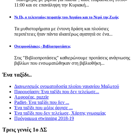
11:00 και σε επανάληψη την Κυριακή...
Νι Πι, ο τελευταίος πειρατής του Αιγαίου και το Νερό της Ζωής
Τα μυθιστορήματα με έντονη δράση και πλούσιες
περιπέτειες ήταν πάντα ιδιαιτέρως αγαπητά σε ένα...
Ονειροφύλακες - Βιβλιοπροτάσεις
Στις "Βιβλιοπροτάσεις" καθιερώνουμε προτάσεις ανάγνωσης
βιβλίων που ενσωματώθηκαν στη βιβλιοθήκη...
Ένα ταξίδι..
Διαγωνισμός ονοματοδοσία πλοίου ναυαγίου Μαζωτού
Παρουσίαση: Ένα ταξίδι που δεν τελείωσε...
Αμφορέας, puzzle
Padlet- Ένα ταξίδι που δεν ...
Ένα ταξίδι που μόλις άρχισε ...
Ένα ταξίδι που δεν τελείωσε, Χάρτης γνωριμίας
Πρόγραμμα etwinning 2018-19
Τρεις γενιές 1ο ΔΣ