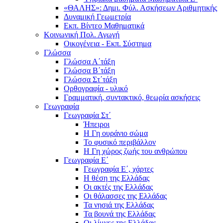
«ΘΑΛΗΣ»: Δημι. Φύλ. Ασκήσεων Αριθμητικής
Δυναμική Γεωμετρία
Εκπ. Βίντεο Μαθηματικά
Κοινωνική Πολ. Αγωγή
Οικογένεια - Εκπ. Σύστημα
Γλώσσα
Γλώσσα Α΄τάξη
Γλώσσα Β΄τάξη
Γλώσσα Στ΄τάξη
Ορθογραφία - υλικό
Γραμματική, συντακτικό, θεωρία ασκήσεις
Γεωγραφία
Γεωγραφία Στ΄
Ήπειροι
Η Γη ουράνιο σώμα
Το φυσικό περιβάλλον
Η Γη χώρος ζωής του ανθρώπου
Γεωγραφία Ε΄
Γεωγραφία Ε΄, χάρτες
Η θέση της Ελλάδας
Οι ακτές της Ελλάδας
Οι θάλασσες της Ελλάδας
Τα νησιά της Ελλάδας
Τα βουνά της Ελλάδας
Οι λίμνες της Ελλάδας