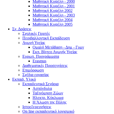
Μαθητική Κυψέλη - 2000
Μαθητική Κυψέλη - 2001
Μαθητική Κυψέλη 2002
Μαθητική Κυψέλη - 2003
Μαθητική Κυψέλη 2004
Μαθητική Κυψέλη 2005
Σχ. Δράσεις
Σχολικές Γιορτές
Περιβαλλοντική Εκπαίδευση
Αγωγή Υγείας
Ομαλή Μετάβαση - Δημ - Γυμν
Εκπ. Βίντεο Αγωγής Υγείας
Ευρωπ. Προγράμματα
Erasmus
Διαθεματικές Προσεγγίσεις
Επιμόρφωση
Σχέδια εργασίας
Εκπαιδ. Υλικό
Εκπαιδευτικά Σενάρια
Ασπόνδυλα
Ταξινόμηση Ζώων
Ηλεκτρ. Κύκλωμα
Η Άλωση της Πόλης
Ιστοεξερευνήσεις
On line εκπαιδευτικό λογισμικό