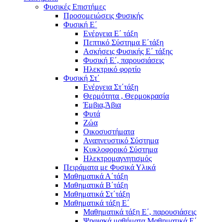
Φυσικές Επιστήμες
Προσομειώσεις Φυσικής
Φυσική Ε΄
Ενέργεια Ε΄ τάξη
Πεπτικό Σύστημα Ε΄τάξη
Ασκήσεις Φυσικής Ε΄ τάξης
Φυσική Ε΄, παρουσιάσεις
Ηλεκτρικό φορτίο
Φυσική Στ΄
Ενέργεια Στ΄τάξη
Θερμότητα , Θερμοκρασία
Έμβια,Άβια
Φυτά
Ζώα
Οικοσυστήματα
Αναπνευστικό Σύστημα
Κυκλοφορικό Σύστημα
Ηλεκτρομαγνητισμός
Πειράματα με Φυσικά Υλικά
Μαθηματικά Α΄τάξη
Μαθηματικά Β΄τάξη
Μαθηματικά Στ΄τάξη
Μαθηματικά τάξη Ε΄
Μαθηματικά τάξη Ε΄, παρουσιάσεις
Ψηφιακά μαθήματα Μαθηματικά Ε΄