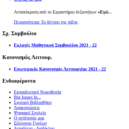
Ανταπόκριση από το Εργαστήριο δεξιοτήτων
«Εγώ
...
Περισσότερα: Το δέντρο της τάξης
Σχ. Συμβούλιο
Εκλογές Μαθητικού Συμβουλίου 2021 - 22
Κανονισμός Λειτουρ.
Εσωτερικός Κανονισμός Λειτουργίας 2021 - 22
Ενδιαφέροντα
Εκπαιδευτική Νομοθεσία
Big Issues In...
Σχολική Βιβλιοθήκη
Ανακοινώσεις
Ψηφιακό Σχολείο
Ο ιστότοπός μας
Σύλλογος Γονέων
Ασφάλεια - Διαδίκτυο