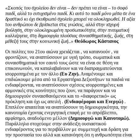
«Σκοπός του σχολείου δεν είναι – δεν πρέπει να είναι – το σοφό
παιδί, αλλά το ευτυχισμένο παιδί. Κι αυτό το παιδί μόνο μέσα σε ένα
δραστικό κι όχι σκυθρωπό σχολείο μπορεί να ολοκληρωθεί. Η αξία
του ανθρώπου δε βρίσκεται στις γνώσεις, αλλά στην ισχυρή
βούληση, στην ολοκληρωμένη προσωπικότητα, στην πνευματική
καλλιέργεια, στη δημιουργία πλούσιας συναισθηματικής, ζωής, στη
μέθεξή τους στην κοινωνική ζωή..»
Θεόδωρος Κάστανος
Οι πολίτες του 21ου αιώνα χρειάζεται , να κατανοούν , να
φροντίζουν, να αναπτύσσουν με υγιή τρόπο, σωματικά και
συναισθηματικά τον εαυτό τους ώστε να είναι σε θέση να
επικοινωνούν, να καταλαβαίνουν και να διαπραγματεύονται
ισορροπημένα με τον άλλο
(Ευ Ζην).
Αναμένουμε και
επιδιώκουμε μέσα από τα Εργαστήρια Δεξιοτήτων τα παιδιά να
ενδιαφέρονται, να αναπτύσσουν σχέσεις ισορροπημένες και
αρμονικές στις κοινότητες που ζουν, να παράγουν και να
δημιουργούν συναισθανόμενοι και το «διαφορετικό» ως
πρόκληση και όχι ως απειλή .
(Ενδιαφέρομαι και Ενεργώ)
.
Επιπλέον απαιτείται να αναπτύσσουν τη δημιουργικότητα, την
καινοτομία έχοντας ενεργητική επαφή με το απρόβλεπτο,
αμφίσημο, αναδυόμενο μέλλον
(Δημιουργώ και Καινοτομώ).
Παράλληλα στοχεύομε στην ανάδειξη ουσιαστικού
ενδιαφέροντος για το περιβάλλον με συμμετοχή και δράση για
την προστασία του αλλά και κατανόηση ότι η ανθρωπότητα είναι