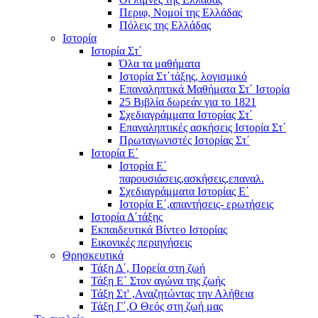
Περιφ, Νομοί της Ελλάδας
Πόλεις της Ελλάδας
Ιστορία
Ιστορία Στ΄
Όλα τα μαθήματα
Ιστορία Στ΄τάξης, λογισμικό
Επαναληπτικά Μαθήματα Στ΄ Ιστορία
25 Βιβλία δωρεάν για το 1821
Σχεδιαγράμματα Ιστορίας Στ΄
Επαναληπτικές ασκήσεις Ιστορία Στ΄
Πρωταγωνιστές Ιστορίας Στ΄
Ιστορία Ε΄
Ιστορία Ε΄
παρουσιάσεις,ασκήσεις,επαναλ.
Σχεδιαγράμματα Ιστορίας Ε΄
Ιστορία Ε΄,απαντήσεις- ερωτήσεις
Ιστορία Δ΄τάξης
Εκπαιδευτικά Βίντεο Ιστορίας
Εικονικές περιηγήσεις
Θρησκευτικά
Τάξη Δ΄, Πορεία στη ζωή
Τάξη Ε΄ Στον αγώνα της ζωής
Τάξη Στ' ,Αναζητώντας την Αλήθεια
Τάξη Γ΄,Ο Θεός στη ζωή μας