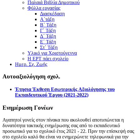
Παλαιά Βιβλία Δημοτικού
Φύλλα εργασίας
Διασκέδαση
Α΄τάξη
Β΄ Τάξη
Γ΄ Τάξη
Δ΄ Τάξη
Ε΄ Τάξη
Στ΄ Τάξη
Υλικό για Χριστούγεννα
Η ΕΡΤ πάει σχολείο
Ημερ. Σχ. Ζωής
Αυτοαξιολόγηση σχολ.
Έτησια Έκθεση Εσωτερικής Αξιολόγησης του
Εκπαιδευτικού Έργου (2021-2022)
Ενημέρωση Γονέων
Αγαπητοί γονείς στον πίνακα που ακολουθεί αποτυπώνεται η
δυνατότητα τακτικής ενημέρωσης σας από το εκπαιδευτικό
προσωπικό για το σχολικό έτος 2021 - 22. Πριν την επίσκεψή σας
στο σχολείο καλό θα είναι να ενημερώνετε τηλεφωνικά για την