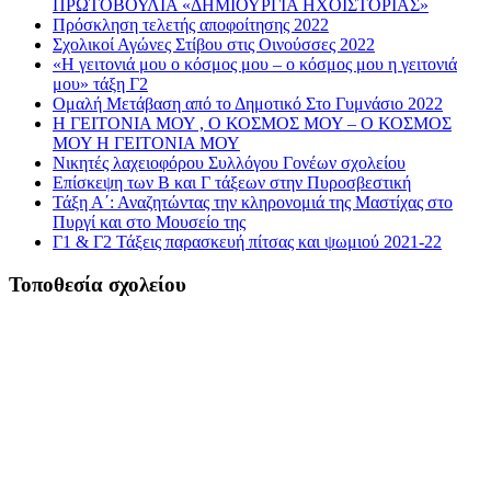
ΠΡΩΤΟΒΟΥΛΙΑ «ΔΗΜΙΟΥΡΓΙΑ ΗΧΟΪΣΤΟΡΙΑΣ»
Πρόσκληση τελετής αποφοίτησης 2022
Σχολικοί Αγώνες Στίβου στις Οινούσσες 2022
«Η γειτονιά μου ο κόσμος μου – ο κόσμος μου η γειτονιά
μου» τάξη Γ2
Ομαλή Μετάβαση από το Δημοτικό Στο Γυμνάσιο 2022
Η ΓΕΙΤΟΝΙΑ ΜΟΥ , Ο ΚΟΣΜΟΣ ΜΟΥ – Ο ΚΟΣΜΟΣ
ΜΟΥ Η ΓΕΙΤΟΝΙΑ ΜΟΥ
Νικητές λαχειοφόρου Συλλόγου Γονέων σχολείου
Επίσκεψη των Β και Γ τάξεων στην Πυροσβεστική
Τάξη Α΄: Αναζητώντας την κληρονομιά της Μαστίχας στο
Πυργί και στο Μουσείο της
Γ1 & Γ2 Τάξεις παρασκευή πίτσας και ψωμιού 2021-22
Τοποθεσία σχολείου