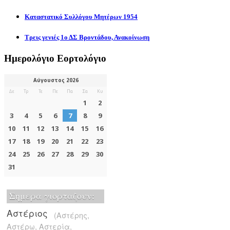
Καταστατικό Συλλόγου Μητέρων 1954
Τρεις γενιές 1ο ΔΣ Βροντάδου, Ανακοίνωση
Ημερολόγιο Εορτολόγιο