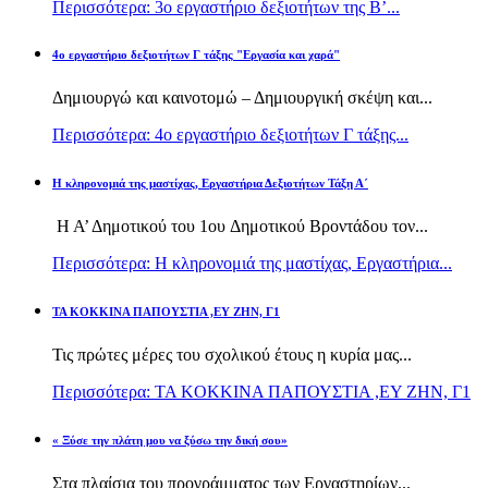
Περισσότερα: 3ο εργαστήριο δεξιοτήτων της Β’...
4ο εργαστήριο δεξιοτήτων Γ τάξης "Εργασία και χαρά"
Δημιουργώ και καινοτομώ – Δημιουργική σκέψη και...
Περισσότερα: 4ο εργαστήριο δεξιοτήτων Γ τάξης...
H κληρονομιά της μαστίχας, Εργαστήρια Δεξιοτήτων Τάξη Α΄
Η Α’ Δημοτικού του 1ου Δημοτικού Βροντάδου τον...
Περισσότερα: H κληρονομιά της μαστίχας, Εργαστήρια...
TA KOKKINA ΠΑΠΟΥΣΤΙΑ ,ΕΥ ΖΗΝ, Γ1
Τις πρώτες μέρες του σχολικού έτους η κυρία μας...
Περισσότερα: TA KOKKINA ΠΑΠΟΥΣΤΙΑ ,ΕΥ ΖΗΝ, Γ1
« Ξύσε την πλάτη μου να ξύσω την δική σου»
Στα πλαίσια του προγράμματος των Εργαστηρίων...