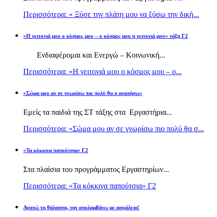
Περισσότερα: « Ξύσε την πλάτη μου να ξύσω την δική...
«Η γειτονιά μου ο κόσμος μου – ο κόσμος μου η γειτονιά μου» τάξη Γ2
Ενδιαφέρομαι και Ενεργώ – Κοινωνική...
Περισσότερα: «Η γειτονιά μου ο κόσμος μου – ο...
«Σώμα μου αν σε γνωρίσω πιο πολύ θα σ αγαπήσω»
Εμείς τα παιδιά της ΣΤ τάξης στα Εργαστήρια...
Περισσότερα: «Σώμα μου αν σε γνωρίσω πιο πολύ θα σ...
«Τα κόκκινα παπούτσια» Γ2
Στα πλαίσια του προγράμματος Εργαστηρίων...
Περισσότερα: «Τα κόκκινα παπούτσια» Γ2
Αγαπώ τη θάλασσα, την απολαμβάνω με ασφάλεια!