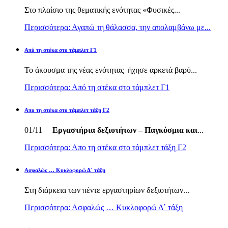
Στο πλαίσιο της θεματικής ενότητας «Φυσικές...
Περισσότερα: Αγαπώ τη θάλασσα, την απολαμβάνω με...
Από τη στέκα στο τάμπλετ Γ1
Το άκουσμα της νέας ενότητας ήχησε αρκετά βαρύ...
Περισσότερα: Από τη στέκα στο τάμπλετ Γ1
Απο τη στέκα στο τάμπλετ τάξη Γ2
01/11
Εργαστήρια δεξιοτήτων – Παγκόσμια και
...
Περισσότερα: Απο τη στέκα στο τάμπλετ τάξη Γ2
Ασφαλώς … Κυκλοφορώ Δ΄ τάξη
Στη διάρκεια των πέντε εργαστηρίων δεξιοτήτων...
Περισσότερα: Ασφαλώς … Κυκλοφορώ Δ΄ τάξη