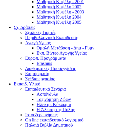
Μαθητική Κυψέλη - 2001
Μαθητική Κυψέλη 2002
Μαθητική Κυψέλη - 2003
Μαθητική Κυψέλη 2004
Μαθητική Κυψέλη 2005
Σχ. Δράσεις
Σχολικές Γιορτές
Περιβαλλοντική Εκπαίδευση
Αγωγή Υγείας
Ομαλή Μετάβαση - Δημ - Γυμν
Εκπ. Βίντεο Αγωγής Υγείας
Ευρωπ. Προγράμματα
Erasmus
Διαθεματικές Προσεγγίσεις
Επιμόρφωση
Σχέδια εργασίας
Εκπαιδ. Υλικό
Εκπαιδευτικά Σενάρια
Ασπόνδυλα
Ταξινόμηση Ζώων
Ηλεκτρ. Κύκλωμα
Η Άλωση της Πόλης
Ιστοεξερευνήσεις
On line εκπαιδευτικό λογισμικό
Παλαιά Βιβλία Δημοτικού