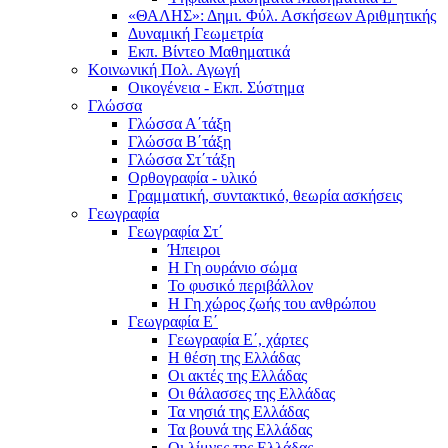
«ΘΑΛΗΣ»: Δημι. Φύλ. Ασκήσεων Αριθμητικής
Δυναμική Γεωμετρία
Εκπ. Βίντεο Μαθηματικά
Κοινωνική Πολ. Αγωγή
Οικογένεια - Εκπ. Σύστημα
Γλώσσα
Γλώσσα Α΄τάξη
Γλώσσα Β΄τάξη
Γλώσσα Στ΄τάξη
Ορθογραφία - υλικό
Γραμματική, συντακτικό, θεωρία ασκήσεις
Γεωγραφία
Γεωγραφία Στ΄
Ήπειροι
Η Γη ουράνιο σώμα
Το φυσικό περιβάλλον
Η Γη χώρος ζωής του ανθρώπου
Γεωγραφία Ε΄
Γεωγραφία Ε΄, χάρτες
Η θέση της Ελλάδας
Οι ακτές της Ελλάδας
Οι θάλασσες της Ελλάδας
Τα νησιά της Ελλάδας
Τα βουνά της Ελλάδας
Οι λίμνες της Ελλάδας