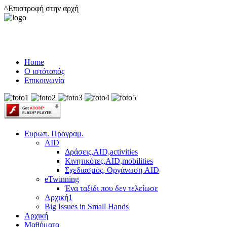
^Επιστροφή στην αρχή
Home
Ο ιστότοπός
Επικοινωνία
Ευρωπ. Προγραμ.
AID
Δράσεις,AID,activities
Κινητικότες,AID,mobilities
Σχεδιασμός, Οργάνωση AID
eTwinning
Ένα ταξίδι που δεν τελείωσε
Αρχική1
Big Issues in Small Hands
Αρχική
Μαθήματα