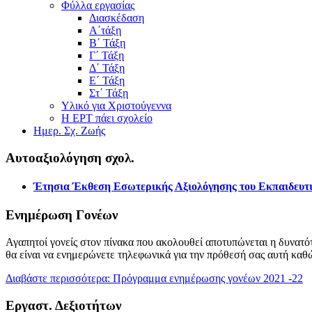
Φύλλα εργασίας
Διασκέδαση
Α΄τάξη
Β΄ Τάξη
Γ΄ Τάξη
Δ΄ Τάξη
Ε΄ Τάξη
Στ΄ Τάξη
Υλικό για Χριστούγεννα
Η ΕΡΤ πάει σχολείο
Ημερ. Σχ. Ζωής
Αυτοαξιολόγηση σχολ.
Έτησια Έκθεση Εσωτερικής Αξιολόγησης του Εκπαιδευτι
Ενημέρωση Γονέων
Αγαπητοί γονείς στον πίνακα που ακολουθεί αποτυπώνεται η δυνατότ
θα είναι να ενημερώνετε τηλεφωνικά για την πρόθεσή σας αυτή καθ
Διαβάστε περισσότερα: Πρόγραμμα ενημέρωσης γονέων 2021 -22
Εργαστ. Δεξιοτήτων