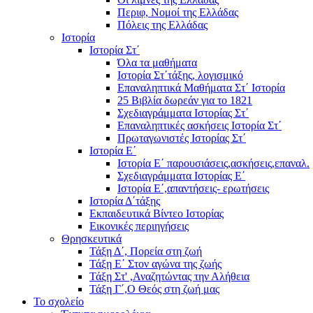
Περιφ, Νομοί της Ελλάδας
Πόλεις της Ελλάδας
Ιστορία
Ιστορία Στ΄
Όλα τα μαθήματα
Ιστορία Στ΄τάξης, λογισμικό
Επαναληπτικά Μαθήματα Στ΄ Ιστορία
25 Βιβλία δωρεάν για το 1821
Σχεδιαγράμματα Ιστορίας Στ΄
Επαναληπτικές ασκήσεις Ιστορία Στ΄
Πρωταγωνιστές Ιστορίας Στ΄
Ιστορία Ε΄
Ιστορία Ε΄ παρουσιάσεις,ασκήσεις,επαναλ.
Σχεδιαγράμματα Ιστορίας Ε΄
Ιστορία Ε΄,απαντήσεις- ερωτήσεις
Ιστορία Δ΄τάξης
Εκπαιδευτικά Βίντεο Ιστορίας
Εικονικές περιηγήσεις
Θρησκευτικά
Τάξη Δ΄, Πορεία στη ζωή
Τάξη Ε΄ Στον αγώνα της ζωής
Τάξη Στ' ,Αναζητώντας την Αλήθεια
Τάξη Γ΄,Ο Θεός στη ζωή μας
Το σχολείο