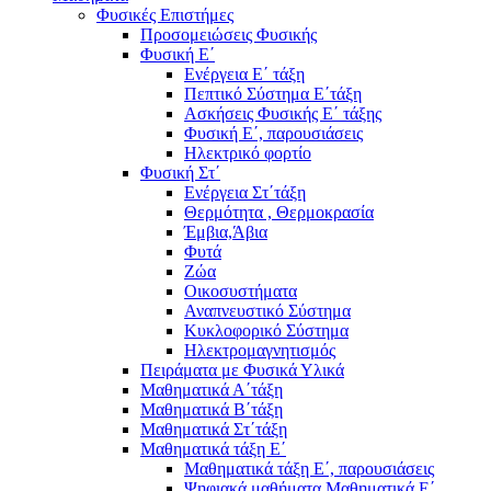
Φυσικές Επιστήμες
Προσομειώσεις Φυσικής
Φυσική Ε΄
Ενέργεια Ε΄ τάξη
Πεπτικό Σύστημα Ε΄τάξη
Ασκήσεις Φυσικής Ε΄ τάξης
Φυσική Ε΄, παρουσιάσεις
Ηλεκτρικό φορτίο
Φυσική Στ΄
Ενέργεια Στ΄τάξη
Θερμότητα , Θερμοκρασία
Έμβια,Άβια
Φυτά
Ζώα
Οικοσυστήματα
Αναπνευστικό Σύστημα
Κυκλοφορικό Σύστημα
Ηλεκτρομαγνητισμός
Πειράματα με Φυσικά Υλικά
Μαθηματικά Α΄τάξη
Μαθηματικά Β΄τάξη
Μαθηματικά Στ΄τάξη
Μαθηματικά τάξη Ε΄
Μαθηματικά τάξη Ε΄, παρουσιάσεις
Ψηφιακά μαθήματα Μαθηματικά Ε΄