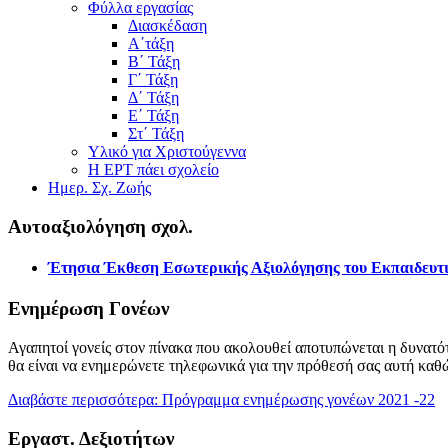
Φύλλα εργασίας
Διασκέδαση
Α΄τάξη
Β΄ Τάξη
Γ΄ Τάξη
Δ΄ Τάξη
Ε΄ Τάξη
Στ΄ Τάξη
Υλικό για Χριστούγεννα
Η ΕΡΤ πάει σχολείο
Ημερ. Σχ. Ζωής
Αυτοαξιολόγηση σχολ.
Έτησια Έκθεση Εσωτερικής Αξιολόγησης του Εκπαιδευτι
Ενημέρωση Γονέων
Αγαπητοί γονείς στον πίνακα που ακολουθεί αποτυπώνεται η δυνατότ
θα είναι να ενημερώνετε τηλεφωνικά για την πρόθεσή σας αυτή καθ
Διαβάστε περισσότερα: Πρόγραμμα ενημέρωσης γονέων 2021 -22
Εργαστ. Δεξιοτήτων