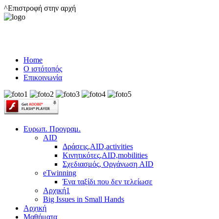
^Επιστροφή στην αρχή
Home
Ο ιστότοπός
Επικοινωνία
Ευρωπ. Προγραμ.
AID
Δράσεις,AID,activities
Κινητικότες,AID,mobilities
Σχεδιασμός, Οργάνωση AID
eTwinning
Ένα ταξίδι που δεν τελείωσε
Αρχική1
Big Issues in Small Hands
Αρχική
Μαθήματα