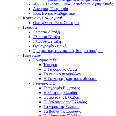
«ΘΑΛΗΣ»: Δημι. Φύλ. Ασκήσεων Αριθμητικής
Δυναμική Γεωμετρία
Εκπ. Βίντεο Μαθηματικά
Κοινωνική Πολ. Αγωγή
Οικογένεια - Εκπ. Σύστημα
Γλώσσα
Γλώσσα Α΄τάξη
Γλώσσα Β΄τάξη
Γλώσσα Στ΄τάξη
Ορθογραφία - υλικό
Γραμματική, συντακτικό, θεωρία ασκήσεις
Γεωγραφία
Γεωγραφία Στ΄
Ήπειροι
Η Γη ουράνιο σώμα
Το φυσικό περιβάλλον
Η Γη χώρος ζωής του ανθρώπου
Γεωγραφία Ε΄
Γεωγραφία Ε΄, χάρτες
Η θέση της Ελλάδας
Οι ακτές της Ελλάδας
Οι θάλασσες της Ελλάδας
Τα νησιά της Ελλάδας
Τα βουνά της Ελλάδας
Οι λίμνες της Ελλάδας