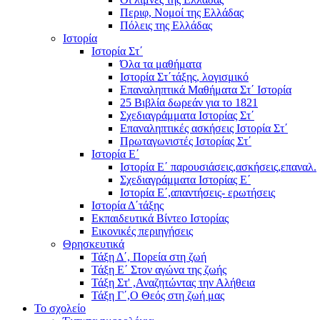
Περιφ, Νομοί της Ελλάδας
Πόλεις της Ελλάδας
Ιστορία
Ιστορία Στ΄
Όλα τα μαθήματα
Ιστορία Στ΄τάξης, λογισμικό
Επαναληπτικά Μαθήματα Στ΄ Ιστορία
25 Βιβλία δωρεάν για το 1821
Σχεδιαγράμματα Ιστορίας Στ΄
Επαναληπτικές ασκήσεις Ιστορία Στ΄
Πρωταγωνιστές Ιστορίας Στ΄
Ιστορία Ε΄
Ιστορία Ε΄ παρουσιάσεις,ασκήσεις,επαναλ.
Σχεδιαγράμματα Ιστορίας Ε΄
Ιστορία Ε΄,απαντήσεις- ερωτήσεις
Ιστορία Δ΄τάξης
Εκπαιδευτικά Βίντεο Ιστορίας
Εικονικές περιηγήσεις
Θρησκευτικά
Τάξη Δ΄, Πορεία στη ζωή
Τάξη Ε΄ Στον αγώνα της ζωής
Τάξη Στ' ,Αναζητώντας την Αλήθεια
Τάξη Γ΄,Ο Θεός στη ζωή μας
Το σχολείο