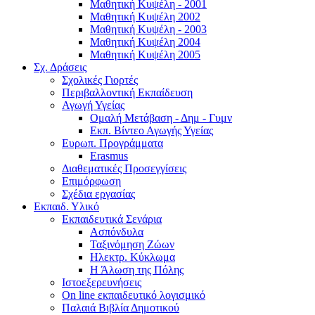
Μαθητική Κυψέλη - 2001
Μαθητική Κυψέλη 2002
Μαθητική Κυψέλη - 2003
Μαθητική Κυψέλη 2004
Μαθητική Κυψέλη 2005
Σχ. Δράσεις
Σχολικές Γιορτές
Περιβαλλοντική Εκπαίδευση
Αγωγή Υγείας
Ομαλή Μετάβαση - Δημ - Γυμν
Εκπ. Βίντεο Αγωγής Υγείας
Ευρωπ. Προγράμματα
Erasmus
Διαθεματικές Προσεγγίσεις
Επιμόρφωση
Σχέδια εργασίας
Εκπαιδ. Υλικό
Εκπαιδευτικά Σενάρια
Ασπόνδυλα
Ταξινόμηση Ζώων
Ηλεκτρ. Κύκλωμα
Η Άλωση της Πόλης
Ιστοεξερευνήσεις
On line εκπαιδευτικό λογισμικό
Παλαιά Βιβλία Δημοτικού