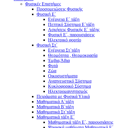
Φυσικές Επιστήμες
Προσομειώσεις Φυσικής
Φυσική Ε΄
Ενέργεια Ε΄ τάξη
Πεπτικό Σύστημα Ε΄τάξη
Ασκήσεις Φυσικής Ε΄ τάξης
Φυσική Ε΄, παρουσιάσεις
Ηλεκτρικό φορτίο
Φυσική Στ΄
Ενέργεια Στ΄τάξη
Θερμότητα , Θερμοκρασία
Έμβια,Άβια
Φυτά
Ζώα
Οικοσυστήματα
Αναπνευστικό Σύστημα
Κυκλοφορικό Σύστημα
Ηλεκτρομαγνητισμός
Πειράματα με Φυσικά Υλικά
Μαθηματικά Α΄τάξη
Μαθηματικά Β΄τάξη
Μαθηματικά Στ΄τάξη
Μαθηματικά τάξη Ε΄
Μαθηματικά τάξη Ε΄, παρουσιάσεις
Ψηφιακά μαθήματα Μαθηματικά Ε΄