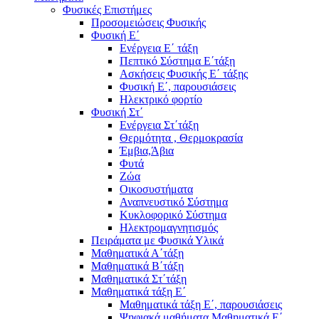
Φυσικές Επιστήμες
Προσομειώσεις Φυσικής
Φυσική Ε΄
Ενέργεια Ε΄ τάξη
Πεπτικό Σύστημα Ε΄τάξη
Ασκήσεις Φυσικής Ε΄ τάξης
Φυσική Ε΄, παρουσιάσεις
Ηλεκτρικό φορτίο
Φυσική Στ΄
Ενέργεια Στ΄τάξη
Θερμότητα , Θερμοκρασία
Έμβια,Άβια
Φυτά
Ζώα
Οικοσυστήματα
Αναπνευστικό Σύστημα
Κυκλοφορικό Σύστημα
Ηλεκτρομαγνητισμός
Πειράματα με Φυσικά Υλικά
Μαθηματικά Α΄τάξη
Μαθηματικά Β΄τάξη
Μαθηματικά Στ΄τάξη
Μαθηματικά τάξη Ε΄
Μαθηματικά τάξη Ε΄, παρουσιάσεις
Ψηφιακά μαθήματα Μαθηματικά Ε΄