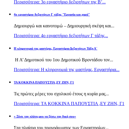
Περισσότερα: 3ο εργαστήριο δεξιοτήτων της Β’...
4ο εργαστήριο δεξιοτήτων Γ τάξης "Εργασία και χαρά"
Δημιουργώ και καινοτομώ – Δημιουργική σκέψη και...
Περισσότερα: 4ο εργαστήριο δεξιοτήτων Γ τάξης...
H κληρονομιά της μαστίχας, Εργαστήρια Δεξιοτήτων Τάξη Α΄
Η Α’ Δημοτικού του 1ου Δημοτικού Βροντάδου τον...
Περισσότερα: H κληρονομιά της μαστίχας, Εργαστήρια...
TA KOKKINA ΠΑΠΟΥΣΤΙΑ ,ΕΥ ΖΗΝ, Γ1
Τις πρώτες μέρες του σχολικού έτους η κυρία μας...
Περισσότερα: TA KOKKINA ΠΑΠΟΥΣΤΙΑ ,ΕΥ ΖΗΝ, Γ1
« Ξύσε την πλάτη μου να ξύσω την δική σου»
Στα πλαίσια του προγράμματος των Εργαστηρίων...