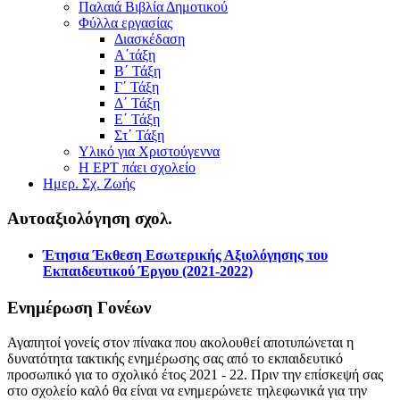
Παλαιά Βιβλία Δημοτικού
Φύλλα εργασίας
Διασκέδαση
Α΄τάξη
Β΄ Τάξη
Γ΄ Τάξη
Δ΄ Τάξη
Ε΄ Τάξη
Στ΄ Τάξη
Υλικό για Χριστούγεννα
Η ΕΡΤ πάει σχολείο
Ημερ. Σχ. Ζωής
Αυτοαξιολόγηση σχολ.
Έτησια Έκθεση Εσωτερικής Αξιολόγησης του
Εκπαιδευτικού Έργου (2021-2022)
Ενημέρωση Γονέων
Αγαπητοί γονείς στον πίνακα που ακολουθεί αποτυπώνεται η
δυνατότητα τακτικής ενημέρωσης σας από το εκπαιδευτικό
προσωπικό για το σχολικό έτος 2021 - 22. Πριν την επίσκεψή σας
στο σχολείο καλό θα είναι να ενημερώνετε τηλεφωνικά για την