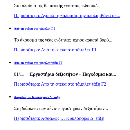
Στο πλαίσιο της θεματικής ενότητας «Φυσικές...
Περισσότερα: Αγαπώ τη θάλασσα, την απολαμβάνω με...
Από τη στέκα στο τάμπλετ Γ1
Το άκουσμα της νέας ενότητας ήχησε αρκετά βαρύ...
Περισσότερα: Από τη στέκα στο τάμπλετ Γ1
Απο τη στέκα στο τάμπλετ τάξη Γ2
01/11
Εργαστήρια δεξιοτήτων – Παγκόσμια και
...
Περισσότερα: Απο τη στέκα στο τάμπλετ τάξη Γ2
Ασφαλώς … Κυκλοφορώ Δ΄ τάξη
Στη διάρκεια των πέντε εργαστηρίων δεξιοτήτων...
Περισσότερα: Ασφαλώς … Κυκλοφορώ Δ΄ τάξη