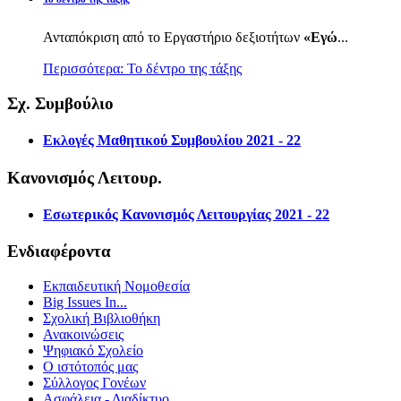
Ανταπόκριση από το Εργαστήριο δεξιοτήτων
«Εγώ
...
Περισσότερα: Το δέντρο της τάξης
Σχ. Συμβούλιο
Εκλογές Μαθητικού Συμβουλίου 2021 - 22
Κανονισμός Λειτουρ.
Εσωτερικός Κανονισμός Λειτουργίας 2021 - 22
Ενδιαφέροντα
Εκπαιδευτική Νομοθεσία
Big Issues In...
Σχολική Βιβλιοθήκη
Ανακοινώσεις
Ψηφιακό Σχολείο
Ο ιστότοπός μας
Σύλλογος Γονέων
Ασφάλεια - Διαδίκτυο