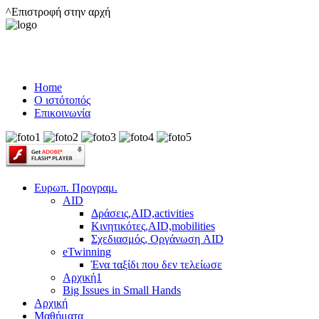
^Επιστροφή στην αρχή
Home
Ο ιστότοπός
Επικοινωνία
Ευρωπ. Προγραμ.
AID
Δράσεις,AID,activities
Κινητικότες,AID,mobilities
Σχεδιασμός, Οργάνωση AID
eTwinning
Ένα ταξίδι που δεν τελείωσε
Αρχική1
Big Issues in Small Hands
Αρχική
Μαθήματα