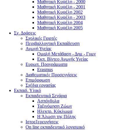
Μαθητική Κυψέλη - 2000
Μαθητική Κυψέλη - 2001
Μαθητική Κυψέλη 2002
Μαθητική Κυψέλη - 2003
Μαθητική Κυψέλη 2004
Μαθητική Κυψέλη 2005
Σχ. Δράσεις
Σχολικές Γιορτές
Περιβαλλοντική Εκπαίδευση
Αγωγή Υγείας
Ομαλή Μετάβαση - Δημ - Γυμν
Εκπ. Βίντεο Αγωγής Υγείας
Ευρωπ. Προγράμματα
Erasmus
Διαθεματικές Προσεγγίσεις
Επιμόρφωση
Σχέδια εργασίας
Εκπαιδ. Υλικό
Εκπαιδευτικά Σενάρια
Ασπόνδυλα
Ταξινόμηση Ζώων
Ηλεκτρ. Κύκλωμα
Η Άλωση της Πόλης
Ιστοεξερευνήσεις
On line εκπαιδευτικό λογισμικό