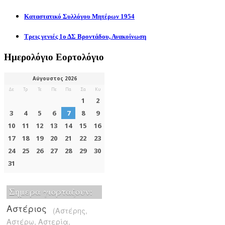
Καταστατικό Συλλόγου Μητέρων 1954
Τρεις γενιές 1ο ΔΣ Βροντάδου, Ανακοίνωση
Ημερολόγιο Εορτολόγιο