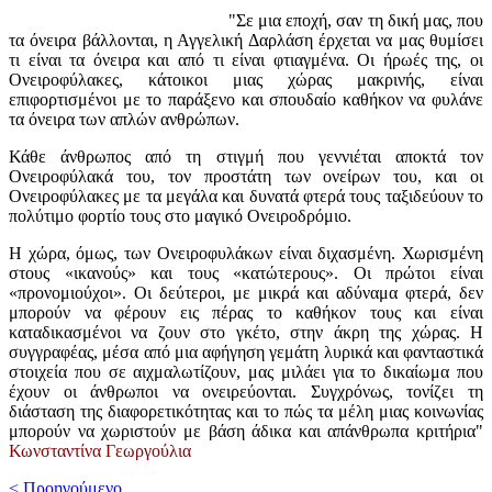
"
Σε μια εποχή, σαν τη δική μας, που
τα όνειρα βάλλονται, η Αγγελική Δαρλάση έρχεται να μας θυμίσει
τι είναι τα όνειρα και από τι είναι φτιαγμένα. Οι ήρωές της, οι
Ονειροφύλακες, κάτοικοι μιας χώρας μακρινής, είναι
επιφορτισμένοι με το παράξενο και σπουδαίο καθήκον να φυλάνε
τα όνειρα των απλών ανθρώπων.
Κάθε άνθρωπος από τη στιγμή που γεννιέται αποκτά τον
Ονειροφύλακά του, τον προστάτη των ονείρων του, και οι
Ονειροφύλακες με τα μεγάλα και δυνατά φτερά τους ταξιδεύουν το
πολύτιμο φορτίο τους στο μαγικό Ονειροδρόμιο.
Η χώρα, όμως, των Ονειροφυλάκων είναι διχασμένη. Χωρισμένη
στους «ικανούς» και τους «κατώτερους». Οι πρώτοι είναι
«προνομιούχοι». Οι δεύτεροι, με μικρά και αδύναμα φτερά, δεν
μπορούν να φέρουν εις πέρας το καθήκον τους και είναι
καταδικασμένοι να ζουν στο γκέτο, στην άκρη της χώρας. Η
συγγραφέας, μέσα από μια αφήγηση γεμάτη λυρικά και φανταστικά
στοιχεία που σε αιχμαλωτίζουν, μας μιλάει για το δικαίωμα που
έχουν οι άνθρωποι να ονειρεύονται. Συγχρόνως, τονίζει τη
διάσταση της διαφορετικότητας και το πώς τα μέλη μιας κοινωνίας
μπορούν να χωριστούν με βάση άδικα και απάνθρωπα κριτήρια"
Κωνσταντίνα Γεωργούλια
< Προηγούμενο