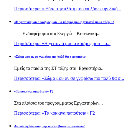
Περισσότερα: « Ξύσε την πλάτη μου να ξύσω την δική...
«Η γειτονιά μου ο κόσμος μου – ο κόσμος μου η γειτονιά μου» τάξη Γ2
Ενδιαφέρομαι και Ενεργώ – Κοινωνική...
Περισσότερα: «Η γειτονιά μου ο κόσμος μου – ο...
«Σώμα μου αν σε γνωρίσω πιο πολύ θα σ αγαπήσω»
Εμείς τα παιδιά της ΣΤ τάξης στα Εργαστήρια...
Περισσότερα: «Σώμα μου αν σε γνωρίσω πιο πολύ θα σ...
«Τα κόκκινα παπούτσια» Γ2
Στα πλαίσια του προγράμματος Εργαστηρίων...
Περισσότερα: «Τα κόκκινα παπούτσια» Γ2
Αγαπώ τη θάλασσα, την απολαμβάνω με ασφάλεια!