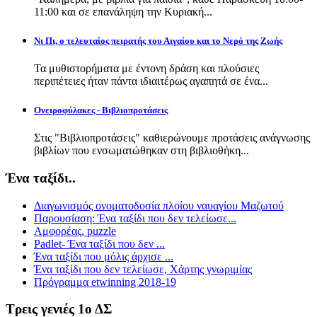
11:00 και σε επανάληψη την Κυριακή...
Νι Πι, ο τελευταίος πειρατής του Αιγαίου και το Νερό της Ζωής
Τα μυθιστορήματα με έντονη δράση και πλούσιες
περιπέτειες ήταν πάντα ιδιαιτέρως αγαπητά σε ένα...
Ονειροφύλακες - Βιβλιοπροτάσεις
Στις "Βιβλιοπροτάσεις" καθιερώνουμε προτάσεις ανάγνωσης
βιβλίων που ενσωματώθηκαν στη βιβλιοθήκη...
Ένα ταξίδι..
Διαγωνισμός ονοματοδοσία πλοίου ναυαγίου Μαζωτού
Παρουσίαση: Ένα ταξίδι που δεν τελείωσε...
Αμφορέας, puzzle
Padlet- Ένα ταξίδι που δεν ...
Ένα ταξίδι που μόλις άρχισε ...
Ένα ταξίδι που δεν τελείωσε, Χάρτης γνωριμίας
Πρόγραμμα etwinning 2018-19
Τρεις γενιές 1ο ΔΣ