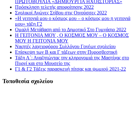
ΠΡΩΤΟΒΟΥΛΙΑ «ΔΗΜΙΟΥΡΓΙΑ ΗΧΟΪΣΤΟΡΙΑΣ»
Πρόσκληση τελετής αποφοίτησης 2022
Σχολικοί Αγώνες Στίβου στις Οινούσσες 2022
«Η γειτονιά μου ο κόσμος μου – ο κόσμος μου η γειτονιά
μου» τάξη Γ2
Ομαλή Μετάβαση από το Δημοτικό Στο Γυμνάσιο 2022
Η ΓΕΙΤΟΝΙΑ ΜΟΥ , Ο ΚΟΣΜΟΣ ΜΟΥ – Ο ΚΟΣΜΟΣ
ΜΟΥ Η ΓΕΙΤΟΝΙΑ ΜΟΥ
Νικητές λαχειοφόρου Συλλόγου Γονέων σχολείου
Επίσκεψη των Β και Γ τάξεων στην Πυροσβεστική
Τάξη Α΄: Αναζητώντας την κληρονομιά της Μαστίχας στο
Πυργί και στο Μουσείο της
Γ1 & Γ2 Τάξεις παρασκευή πίτσας και ψωμιού 2021-22
Τοποθεσία σχολείου