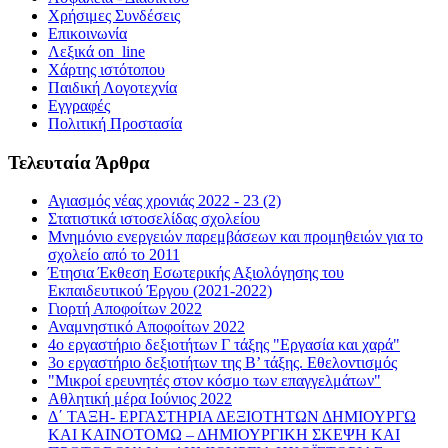
Χρήσιμες Συνδέσεις
Επικοινωνία
Λεξικά on_line
Χάρτης ιστότοπου
Παιδική Λογοτεχνία
Εγγραφές
Πολιτική Προστασία
Τελευταία Άρθρα
Αγιασμός νέας χρονιάς 2022 - 23 (2)
Στατιστικά ιστοσελίδας σχολείου
Μνημόνιο ενεργειών παρεμβάσεων και προμηθειών για το
σχολείο από το 2011
Έτησια Έκθεση Εσωτερικής Αξιολόγησης του
Εκπαιδευτικού Έργου (2021-2022)
Γιορτή Αποφοίτων 2022
Αναμνηστικό Αποφοίτων 2022
4ο εργαστήριο δεξιοτήτων Γ τάξης "Εργασία και χαρά"
3ο εργαστήριο δεξιοτήτων της Β’ τάξης. Εθελοντισμός
"Μικροί ερευνητές στον κόσμο των επαγγελμάτων"
Αθλητική μέρα Ιούνιος 2022
Δ΄ ΤΑΞΗ- ΕΡΓΑΣΤΗΡΙΑ ΔΕΞΙΟΤΗΤΩΝ ΔΗΜΙΟΥΡΓΩ
ΚΑΙ ΚΑΙΝΟΤΟΜΩ – ΔΗΜΙΟΥΡΓΙΚΗ ΣΚΕΨΗ ΚΑΙ