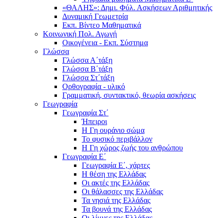
«ΘΑΛΗΣ»: Δημι. Φύλ. Ασκήσεων Αριθμητικής
Δυναμική Γεωμετρία
Εκπ. Βίντεο Μαθηματικά
Κοινωνική Πολ. Αγωγή
Οικογένεια - Εκπ. Σύστημα
Γλώσσα
Γλώσσα Α΄τάξη
Γλώσσα Β΄τάξη
Γλώσσα Στ΄τάξη
Ορθογραφία - υλικό
Γραμματική, συντακτικό, θεωρία ασκήσεις
Γεωγραφία
Γεωγραφία Στ΄
Ήπειροι
Η Γη ουράνιο σώμα
Το φυσικό περιβάλλον
Η Γη χώρος ζωής του ανθρώπου
Γεωγραφία Ε΄
Γεωγραφία Ε΄, χάρτες
Η θέση της Ελλάδας
Οι ακτές της Ελλάδας
Οι θάλασσες της Ελλάδας
Τα νησιά της Ελλάδας
Τα βουνά της Ελλάδας
Οι λίμνες της Ελλάδας