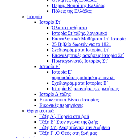
Περιφ, Νομοί της Ελλάδας
Πόλεις της Ελλάδας
Ιστορία
Ιστορία Στ΄
Όλα τα μαθήματα
Ιστορία Στ΄τάξης, λογισμικό
Επαναληπτικά Μαθήματα Στ΄ Ιστορία
25 Βιβλία δωρεάν για το 1821
Σχεδιαγράμματα Ιστορίας Στ΄
Επαναληπτικές ασκήσεις Ιστορία Στ΄
Πρωταγωνιστές Ιστορίας Στ΄
Ιστορία Ε΄
Ιστορία Ε΄
παρουσιάσεις,ασκήσεις,επαναλ.
Σχεδιαγράμματα Ιστορίας Ε΄
Ιστορία Ε΄,απαντήσεις- ερωτήσεις
Ιστορία Δ΄τάξης
Εκπαιδευτικά Βίντεο Ιστορίας
Εικονικές περιηγήσεις
Θρησκευτικά
Τάξη Δ΄, Πορεία στη ζωή
Τάξη Ε΄ Στον αγώνα της ζωής
Τάξη Στ' ,Αναζητώντας την Αλήθεια
Τάξη Γ΄,Ο Θεός στη ζωή μας