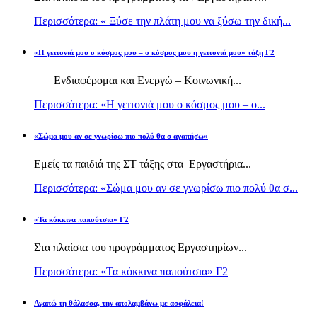
Περισσότερα: « Ξύσε την πλάτη μου να ξύσω την δική...
«Η γειτονιά μου ο κόσμος μου – ο κόσμος μου η γειτονιά μου» τάξη Γ2
Ενδιαφέρομαι και Ενεργώ – Κοινωνική...
Περισσότερα: «Η γειτονιά μου ο κόσμος μου – ο...
«Σώμα μου αν σε γνωρίσω πιο πολύ θα σ αγαπήσω»
Εμείς τα παιδιά της ΣΤ τάξης στα Εργαστήρια...
Περισσότερα: «Σώμα μου αν σε γνωρίσω πιο πολύ θα σ...
«Τα κόκκινα παπούτσια» Γ2
Στα πλαίσια του προγράμματος Εργαστηρίων...
Περισσότερα: «Τα κόκκινα παπούτσια» Γ2
Αγαπώ τη θάλασσα, την απολαμβάνω με ασφάλεια!