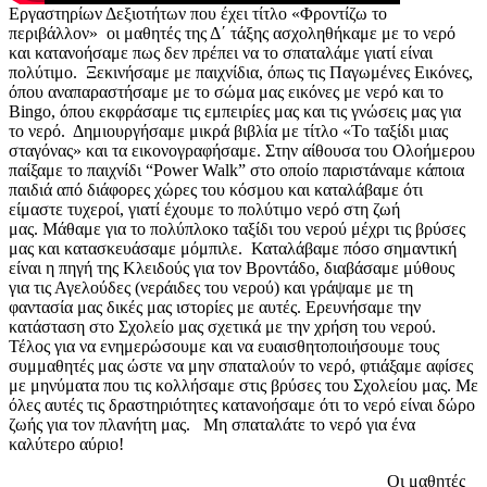
Εργαστηρίων Δεξιοτήτων που έχει τίτλο «Φροντίζω το
περιβάλλον» οι μαθητές της Δ΄ τάξης ασχοληθήκαμε με το νερό
και κατανοήσαμε πως δεν πρέπει να το σπαταλάμε γιατί είναι
πολύτιμο.
Ξεκινήσαμε με παιχνίδια, όπως τις Παγωμένες Εικόνες,
όπου αναπαραστήσαμε με το σώμα μας εικόνες με νερό και το
Bingo, όπου εκφράσαμε τις εμπειρίες μας και τις γνώσεις μας για
το νερό.
Δημιουργήσαμε μικρά βιβλία με τίτλο «Το ταξίδι μιας
σταγόνας» και τα εικονογραφήσαμε.
Στην αίθουσα του Ολοήμερου
παίξαμε το παιχνίδι “Power Walk” στο οποίο παριστάναμε κάποια
παιδιά από διάφορες χώρες του κόσμου και καταλάβαμε ότι
είμαστε τυχεροί, γιατί έχουμε το πολύτιμο νερό στη ζωή
μας.
Μάθαμε για το πολύπλοκο ταξίδι του νερού μέχρι τις βρύσες
μας και κατασκευάσαμε μόμπιλε.
Καταλάβαμε πόσο σημαντική
είναι η πηγή της Κλειδούς για τον Βροντάδο, διαβάσαμε μύθους
για τις Αγελούδες (νεράιδες του νερού) και γράψαμε με τη
φαντασία μας δικές μας ιστορίες με αυτές.
Ερευνήσαμε την
κατάσταση στο Σχολείο μας σχετικά με την χρήση του νερού.
Τέλος για να ενημερώσουμε και να ευαισθητοποιήσουμε τους
συμμαθητές μας ώστε να μην σπαταλούν το νερό, φτιάξαμε αφίσες
με μηνύματα που τις κολλήσαμε στις βρύσες του Σχολείου μας.
Με
όλες αυτές τις δραστηριότητες κατανοήσαμε ότι το νερό είναι δώρο
ζωής για τον πλανήτη μας.
Μη σπαταλάτε το νερό για ένα
καλύτερο αύριο!
Οι μαθητές