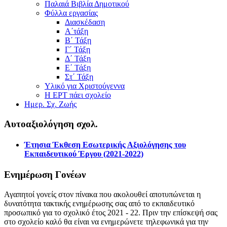
Παλαιά Βιβλία Δημοτικού
Φύλλα εργασίας
Διασκέδαση
Α΄τάξη
Β΄ Τάξη
Γ΄ Τάξη
Δ΄ Τάξη
Ε΄ Τάξη
Στ΄ Τάξη
Υλικό για Χριστούγεννα
Η ΕΡΤ πάει σχολείο
Ημερ. Σχ. Ζωής
Αυτοαξιολόγηση σχολ.
Έτησια Έκθεση Εσωτερικής Αξιολόγησης του
Εκπαιδευτικού Έργου (2021-2022)
Ενημέρωση Γονέων
Αγαπητοί γονείς στον πίνακα που ακολουθεί αποτυπώνεται η
δυνατότητα τακτικής ενημέρωσης σας από το εκπαιδευτικό
προσωπικό για το σχολικό έτος 2021 - 22. Πριν την επίσκεψή σας
στο σχολείο καλό θα είναι να ενημερώνετε τηλεφωνικά για την