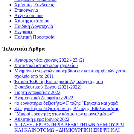
Χρήσιμες Συνδέσεις
Επικοινωνία
Λεξικά on_line
Χάρτης ιστότοπου
Παιδική Λογοτεχνία
Εγγραφές
Πολιτική Προστασία
Τελευταία Άρθρα
Αγιασμός νέας χρονιάς 2022 - 23 (2)
Στατιστικά ιστοσελίδας σχολείου
Μνημόνιο ενεργειών παρεμβάσεων και προμηθειών για το
σχολείο από το 2011
Έτησια Έκθεση Εσωτερικής Αξιολόγησης του
Εκπαιδευτικού Έργου (2021-2022)
Γιορτή Αποφοίτων 2022
Αναμνηστικό Αποφοίτων 2022
4ο εργαστήριο δεξιοτήτων Γ τάξης "Εργασία και χαρά"
3ο εργαστήριο δεξιοτήτων της Β’ τάξης. Εθελοντισμός
"Μικροί ερευνητές στον κόσμο των επαγγελμάτων"
Αθλητική μέρα Ιούνιος 2022
Δ΄ ΤΑΞΗ- ΕΡΓΑΣΤΗΡΙΑ ΔΕΞΙΟΤΗΤΩΝ ΔΗΜΙΟΥΡΓΩ
ΚΑΙ ΚΑΙΝΟΤΟΜΩ – ΔΗΜΙΟΥΡΓΙΚΗ ΣΚΕΨΗ ΚΑΙ