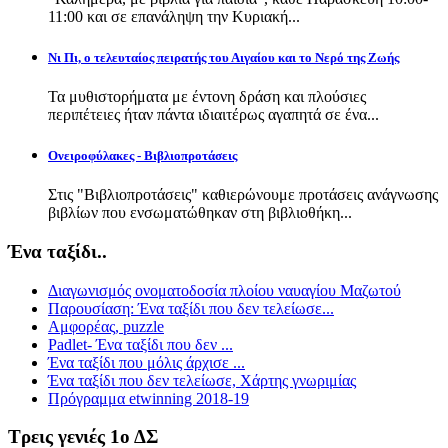
11:00 και σε επανάληψη την Κυριακή...
Νι Πι, ο τελευταίος πειρατής του Αιγαίου και το Νερό της Ζωής
Τα μυθιστορήματα με έντονη δράση και πλούσιες
περιπέτειες ήταν πάντα ιδιαιτέρως αγαπητά σε ένα...
Ονειροφύλακες - Βιβλιοπροτάσεις
Στις "Βιβλιοπροτάσεις" καθιερώνουμε προτάσεις ανάγνωσης
βιβλίων που ενσωματώθηκαν στη βιβλιοθήκη...
Ένα ταξίδι..
Διαγωνισμός ονοματοδοσία πλοίου ναυαγίου Μαζωτού
Παρουσίαση: Ένα ταξίδι που δεν τελείωσε...
Αμφορέας, puzzle
Padlet- Ένα ταξίδι που δεν ...
Ένα ταξίδι που μόλις άρχισε ...
Ένα ταξίδι που δεν τελείωσε, Χάρτης γνωριμίας
Πρόγραμμα etwinning 2018-19
Τρεις γενιές 1ο ΔΣ