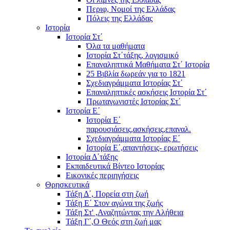
Περιφ, Νομοί της Ελλάδας
Πόλεις της Ελλάδας
Ιστορία
Ιστορία Στ΄
Όλα τα μαθήματα
Ιστορία Στ΄τάξης, λογισμικό
Επαναληπτικά Μαθήματα Στ΄ Ιστορία
25 Βιβλία δωρεάν για το 1821
Σχεδιαγράμματα Ιστορίας Στ΄
Επαναληπτικές ασκήσεις Ιστορία Στ΄
Πρωταγωνιστές Ιστορίας Στ΄
Ιστορία Ε΄
Ιστορία Ε΄
παρουσιάσεις,ασκήσεις,επαναλ.
Σχεδιαγράμματα Ιστορίας Ε΄
Ιστορία Ε΄,απαντήσεις- ερωτήσεις
Ιστορία Δ΄τάξης
Εκπαιδευτικά Βίντεο Ιστορίας
Εικονικές περιηγήσεις
Θρησκευτικά
Τάξη Δ΄, Πορεία στη ζωή
Τάξη Ε΄ Στον αγώνα της ζωής
Τάξη Στ' ,Αναζητώντας την Αλήθεια
Τάξη Γ΄,Ο Θεός στη ζωή μας