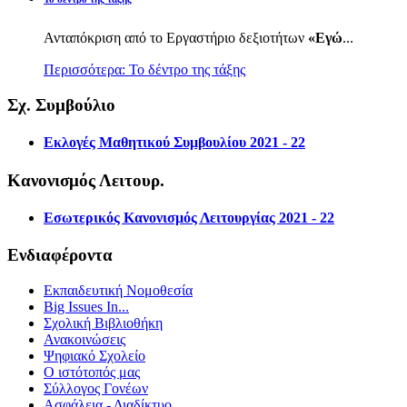
Ανταπόκριση από το Εργαστήριο δεξιοτήτων
«Εγώ
...
Περισσότερα: Το δέντρο της τάξης
Σχ. Συμβούλιο
Εκλογές Μαθητικού Συμβουλίου 2021 - 22
Κανονισμός Λειτουρ.
Εσωτερικός Κανονισμός Λειτουργίας 2021 - 22
Ενδιαφέροντα
Εκπαιδευτική Νομοθεσία
Big Issues In...
Σχολική Βιβλιοθήκη
Ανακοινώσεις
Ψηφιακό Σχολείο
Ο ιστότοπός μας
Σύλλογος Γονέων
Ασφάλεια - Διαδίκτυο