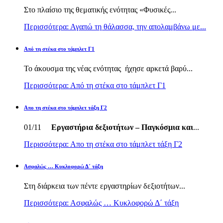
Στο πλαίσιο της θεματικής ενότητας «Φυσικές...
Περισσότερα: Αγαπώ τη θάλασσα, την απολαμβάνω με...
Από τη στέκα στο τάμπλετ Γ1
Το άκουσμα της νέας ενότητας ήχησε αρκετά βαρύ...
Περισσότερα: Από τη στέκα στο τάμπλετ Γ1
Απο τη στέκα στο τάμπλετ τάξη Γ2
01/11
Εργαστήρια δεξιοτήτων – Παγκόσμια και
...
Περισσότερα: Απο τη στέκα στο τάμπλετ τάξη Γ2
Ασφαλώς … Κυκλοφορώ Δ΄ τάξη
Στη διάρκεια των πέντε εργαστηρίων δεξιοτήτων...
Περισσότερα: Ασφαλώς … Κυκλοφορώ Δ΄ τάξη