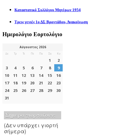
Καταστατικό Συλλόγου Μητέρων 1954
Τρεις γενιές 1ο ΔΣ Βροντάδου, Ανακοίνωση
Ημερολόγιο Εορτολόγιο