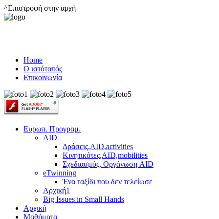
^Επιστροφή στην αρχή
Home
Ο ιστότοπός
Επικοινωνία
Ευρωπ. Προγραμ.
AID
Δράσεις,AID,activities
Κινητικότες,AID,mobilities
Σχεδιασμός, Οργάνωση AID
eTwinning
Ένα ταξίδι που δεν τελείωσε
Αρχική1
Big Issues in Small Hands
Αρχική
Μαθήματα