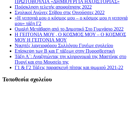
ΠΡΩΤΟΒΟΥΛΙΑ «ΔΗΜΙΟΥΡΓΙΑ ΗΧΟΪΣΤΟΡΙΑΣ»
Πρόσκληση τελετής αποφοίτησης 2022
Σχολικοί Αγώνες Στίβου στις Οινούσσες 2022
«Η γειτονιά μου ο κόσμος μου – ο κόσμος μου η γειτονιά
μου» τάξη Γ2
Ομαλή Μετάβαση από το Δημοτικό Στο Γυμνάσιο 2022
Η ΓΕΙΤΟΝΙΑ ΜΟΥ , Ο ΚΟΣΜΟΣ ΜΟΥ – Ο ΚΟΣΜΟΣ
ΜΟΥ Η ΓΕΙΤΟΝΙΑ ΜΟΥ
Νικητές λαχειοφόρου Συλλόγου Γονέων σχολείου
Επίσκεψη των Β και Γ τάξεων στην Πυροσβεστική
Τάξη Α΄: Αναζητώντας την κληρονομιά της Μαστίχας στο
Πυργί και στο Μουσείο της
Γ1 & Γ2 Τάξεις παρασκευή πίτσας και ψωμιού 2021-22
Τοποθεσία σχολείου