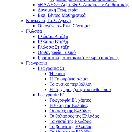
«ΘΑΛΗΣ»: Δημι. Φύλ. Ασκήσεων Αριθμητικής
Δυναμική Γεωμετρία
Εκπ. Βίντεο Μαθηματικά
Κοινωνική Πολ. Αγωγή
Οικογένεια - Εκπ. Σύστημα
Γλώσσα
Γλώσσα Α΄τάξη
Γλώσσα Β΄τάξη
Γλώσσα Στ΄τάξη
Ορθογραφία - υλικό
Γραμματική, συντακτικό, θεωρία ασκήσεις
Γεωγραφία
Γεωγραφία Στ΄
Ήπειροι
Η Γη ουράνιο σώμα
Το φυσικό περιβάλλον
Η Γη χώρος ζωής του ανθρώπου
Γεωγραφία Ε΄
Γεωγραφία Ε΄, χάρτες
Η θέση της Ελλάδας
Οι ακτές της Ελλάδας
Οι θάλασσες της Ελλάδας
Τα νησιά της Ελλάδας
Τα βουνά της Ελλάδας
Οι λίμνες της Ελλάδας