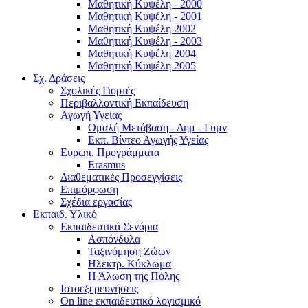
Μαθητική Κυψέλη - 2000
Μαθητική Κυψέλη - 2001
Μαθητική Κυψέλη 2002
Μαθητική Κυψέλη - 2003
Μαθητική Κυψέλη 2004
Μαθητική Κυψέλη 2005
Σχ. Δράσεις
Σχολικές Γιορτές
Περιβαλλοντική Εκπαίδευση
Αγωγή Υγείας
Ομαλή Μετάβαση - Δημ - Γυμν
Εκπ. Βίντεο Αγωγής Υγείας
Ευρωπ. Προγράμματα
Erasmus
Διαθεματικές Προσεγγίσεις
Επιμόρφωση
Σχέδια εργασίας
Εκπαιδ. Υλικό
Εκπαιδευτικά Σενάρια
Ασπόνδυλα
Ταξινόμηση Ζώων
Ηλεκτρ. Κύκλωμα
Η Άλωση της Πόλης
Ιστοεξερευνήσεις
On line εκπαιδευτικό λογισμικό