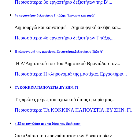
Περισσότερα: 3ο εργαστήριο δεξιοτήτων της Β’...
4ο εργαστήριο δεξιοτήτων Γ τάξης "Εργασία και χαρά"
Δημιουργώ και καινοτομώ – Δημιουργική σκέψη και...
Περισσότερα: 4ο εργαστήριο δεξιοτήτων Γ τάξης...
H κληρονομιά της μαστίχας, Εργαστήρια Δεξιοτήτων Τάξη Α΄
Η Α’ Δημοτικού του 1ου Δημοτικού Βροντάδου τον...
Περισσότερα: H κληρονομιά της μαστίχας, Εργαστήρια...
TA KOKKINA ΠΑΠΟΥΣΤΙΑ ,ΕΥ ΖΗΝ, Γ1
Τις πρώτες μέρες του σχολικού έτους η κυρία μας...
Περισσότερα: TA KOKKINA ΠΑΠΟΥΣΤΙΑ ,ΕΥ ΖΗΝ, Γ1
« Ξύσε την πλάτη μου να ξύσω την δική σου»
Στα πλαίσια του προγράμματος των Εργαστηρίων...