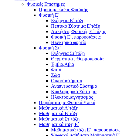
Φυσικές Επιστήμες
Προσομειώσεις Φυσικής
Φυσική Ε΄
Ενέργεια Ε΄ τάξη
Πεπτικό Σύστημα Ε΄τάξη
Ασκήσεις Φυσικής Ε΄ τάξης
Φυσική Ε΄, παρουσιάσεις
Ηλεκτρικό φορτίο
Φυσική Στ΄
Ενέργεια Στ΄τάξη
Θερμότητα , Θερμοκρασία
Έμβια,Άβια
Φυτά
Ζώα
Οικοσυστήματα
Αναπνευστικό Σύστημα
Κυκλοφορικό Σύστημα
Ηλεκτρομαγνητισμός
Πειράματα με Φυσικά Υλικά
Μαθηματικά Α΄τάξη
Μαθηματικά Β΄τάξη
Μαθηματικά Στ΄τάξη
Μαθηματικά τάξη Ε΄
Μαθηματικά τάξη Ε΄, παρουσιάσεις
Ψηφιακά μαθήματα Μαθηματικά Ε΄