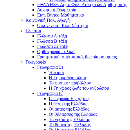
«ΘΑΛΗΣ»: Δημι. Φύλ. Ασκήσεων Αριθμητικής
Δυναμική Γεωμετρία
Εκπ. Βίντεο Μαθηματικά
Κοινωνική Πολ. Αγωγή
Οικογένεια - Εκπ. Σύστημα
Γλώσσα
Γλώσσα Α΄τάξη
Γλώσσα Β΄τάξη
Γλώσσα Στ΄τάξη
Ορθογραφία - υλικό
Γραμματική, συντακτικό, θεωρία ασκήσεις
Γεωγραφία
Γεωγραφία Στ΄
Ήπειροι
Η Γη ουράνιο σώμα
Το φυσικό περιβάλλον
Η Γη χώρος ζωής του ανθρώπου
Γεωγραφία Ε΄
Γεωγραφία Ε΄, χάρτες
Η θέση της Ελλάδας
Οι ακτές της Ελλάδας
Οι θάλασσες της Ελλάδας
Τα νησιά της Ελλάδας
Τα βουνά της Ελλάδας
Οι λίμνες της Ελλάδας