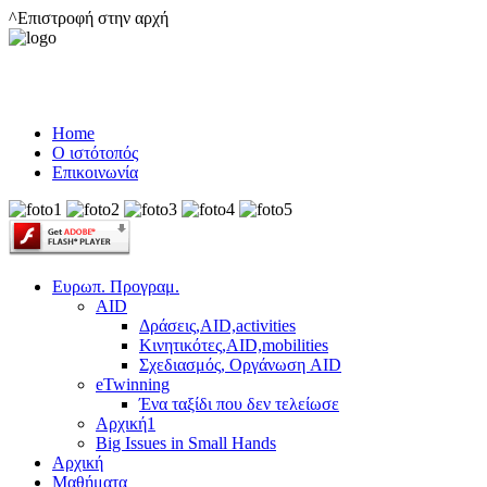
^Επιστροφή στην αρχή
Home
Ο ιστότοπός
Επικοινωνία
Ευρωπ. Προγραμ.
AID
Δράσεις,AID,activities
Κινητικότες,AID,mobilities
Σχεδιασμός, Οργάνωση AID
eTwinning
Ένα ταξίδι που δεν τελείωσε
Αρχική1
Big Issues in Small Hands
Αρχική
Μαθήματα