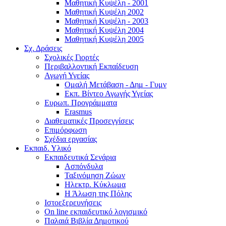
Μαθητική Κυψέλη - 2001
Μαθητική Κυψέλη 2002
Μαθητική Κυψέλη - 2003
Μαθητική Κυψέλη 2004
Μαθητική Κυψέλη 2005
Σχ. Δράσεις
Σχολικές Γιορτές
Περιβαλλοντική Εκπαίδευση
Αγωγή Υγείας
Ομαλή Μετάβαση - Δημ - Γυμν
Εκπ. Βίντεο Αγωγής Υγείας
Ευρωπ. Προγράμματα
Erasmus
Διαθεματικές Προσεγγίσεις
Επιμόρφωση
Σχέδια εργασίας
Εκπαιδ. Υλικό
Εκπαιδευτικά Σενάρια
Ασπόνδυλα
Ταξινόμηση Ζώων
Ηλεκτρ. Κύκλωμα
Η Άλωση της Πόλης
Ιστοεξερευνήσεις
On line εκπαιδευτικό λογισμικό
Παλαιά Βιβλία Δημοτικού