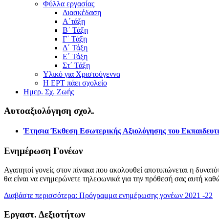
Φύλλα εργασίας
Διασκέδαση
Α΄τάξη
Β΄ Τάξη
Γ΄ Τάξη
Δ΄ Τάξη
Ε΄ Τάξη
Στ΄ Τάξη
Υλικό για Χριστούγεννα
Η ΕΡΤ πάει σχολείο
Ημερ. Σχ. Ζωής
Αυτοαξιολόγηση σχολ.
Έτησια Έκθεση Εσωτερικής Αξιολόγησης του Εκπαιδευτι
Ενημέρωση Γονέων
Αγαπητοί γονείς στον πίνακα που ακολουθεί αποτυπώνεται η δυνατότ
θα είναι να ενημερώνετε τηλεφωνικά για την πρόθεσή σας αυτή καθ
Διαβάστε περισσότερα: Πρόγραμμα ενημέρωσης γονέων 2021 -22
Εργαστ. Δεξιοτήτων