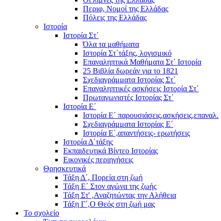
Περιφ, Νομοί της Ελλάδας
Πόλεις της Ελλάδας
Ιστορία
Ιστορία Στ΄
Όλα τα μαθήματα
Ιστορία Στ΄τάξης, λογισμικό
Επαναληπτικά Μαθήματα Στ΄ Ιστορία
25 Βιβλία δωρεάν για το 1821
Σχεδιαγράμματα Ιστορίας Στ΄
Επαναληπτικές ασκήσεις Ιστορία Στ΄
Πρωταγωνιστές Ιστορίας Στ΄
Ιστορία Ε΄
Ιστορία Ε΄ παρουσιάσεις,ασκήσεις,επαναλ.
Σχεδιαγράμματα Ιστορίας Ε΄
Ιστορία Ε΄,απαντήσεις- ερωτήσεις
Ιστορία Δ΄τάξης
Εκπαιδευτικά Βίντεο Ιστορίας
Εικονικές περιηγήσεις
Θρησκευτικά
Τάξη Δ΄, Πορεία στη ζωή
Τάξη Ε΄ Στον αγώνα της ζωής
Τάξη Στ' ,Αναζητώντας την Αλήθεια
Τάξη Γ΄,Ο Θεός στη ζωή μας
Το σχολείο