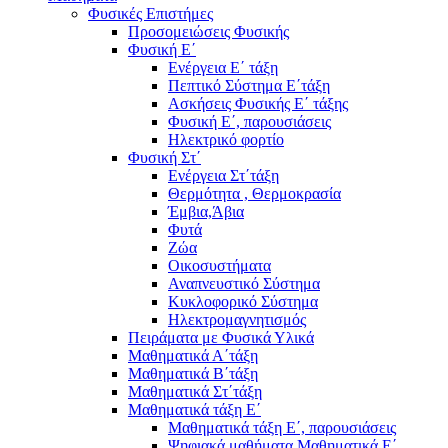
Φυσικές Επιστήμες
Προσομειώσεις Φυσικής
Φυσική Ε΄
Ενέργεια Ε΄ τάξη
Πεπτικό Σύστημα Ε΄τάξη
Ασκήσεις Φυσικής Ε΄ τάξης
Φυσική Ε΄, παρουσιάσεις
Ηλεκτρικό φορτίο
Φυσική Στ΄
Ενέργεια Στ΄τάξη
Θερμότητα , Θερμοκρασία
Έμβια,Άβια
Φυτά
Ζώα
Οικοσυστήματα
Αναπνευστικό Σύστημα
Κυκλοφορικό Σύστημα
Ηλεκτρομαγνητισμός
Πειράματα με Φυσικά Υλικά
Μαθηματικά Α΄τάξη
Μαθηματικά Β΄τάξη
Μαθηματικά Στ΄τάξη
Μαθηματικά τάξη Ε΄
Μαθηματικά τάξη Ε΄, παρουσιάσεις
Ψηφιακά μαθήματα Μαθηματικά Ε΄