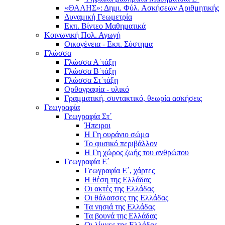
«ΘΑΛΗΣ»: Δημι. Φύλ. Ασκήσεων Αριθμητικής
Δυναμική Γεωμετρία
Εκπ. Βίντεο Μαθηματικά
Κοινωνική Πολ. Αγωγή
Οικογένεια - Εκπ. Σύστημα
Γλώσσα
Γλώσσα Α΄τάξη
Γλώσσα Β΄τάξη
Γλώσσα Στ΄τάξη
Ορθογραφία - υλικό
Γραμματική, συντακτικό, θεωρία ασκήσεις
Γεωγραφία
Γεωγραφία Στ΄
Ήπειροι
Η Γη ουράνιο σώμα
Το φυσικό περιβάλλον
Η Γη χώρος ζωής του ανθρώπου
Γεωγραφία Ε΄
Γεωγραφία Ε΄, χάρτες
Η θέση της Ελλάδας
Οι ακτές της Ελλάδας
Οι θάλασσες της Ελλάδας
Τα νησιά της Ελλάδας
Τα βουνά της Ελλάδας
Οι λίμνες της Ελλάδας