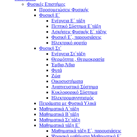
Φυσικές Επιστήμες
Προσομειώσεις Φυσικής
Φυσική Ε΄
Ενέργεια Ε΄ τάξη
Πεπτικό Σύστημα Ε΄τάξη
Ασκήσεις Φυσικής Ε΄ τάξης
Φυσική Ε΄, παρουσιάσεις
Ηλεκτρικό φορτίο
Φυσική Στ΄
Ενέργεια Στ΄τάξη
Θερμότητα , Θερμοκρασία
Έμβια,Άβια
Φυτά
Ζώα
Οικοσυστήματα
Αναπνευστικό Σύστημα
Κυκλοφορικό Σύστημα
Ηλεκτρομαγνητισμός
Πειράματα με Φυσικά Υλικά
Μαθηματικά Α΄τάξη
Μαθηματικά Β΄τάξη
Μαθηματικά Στ΄τάξη
Μαθηματικά τάξη Ε΄
Μαθηματικά τάξη Ε΄, παρουσιάσεις
Ψηφιακά μαθήματα Μαθηματικά Ε΄