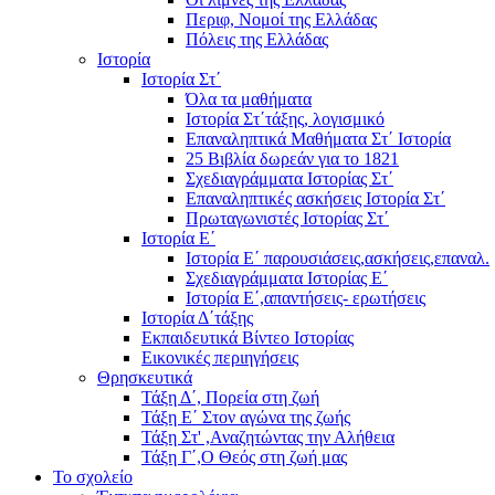
Περιφ, Νομοί της Ελλάδας
Πόλεις της Ελλάδας
Ιστορία
Ιστορία Στ΄
Όλα τα μαθήματα
Ιστορία Στ΄τάξης, λογισμικό
Επαναληπτικά Μαθήματα Στ΄ Ιστορία
25 Βιβλία δωρεάν για το 1821
Σχεδιαγράμματα Ιστορίας Στ΄
Επαναληπτικές ασκήσεις Ιστορία Στ΄
Πρωταγωνιστές Ιστορίας Στ΄
Ιστορία Ε΄
Ιστορία Ε΄ παρουσιάσεις,ασκήσεις,επαναλ.
Σχεδιαγράμματα Ιστορίας Ε΄
Ιστορία Ε΄,απαντήσεις- ερωτήσεις
Ιστορία Δ΄τάξης
Εκπαιδευτικά Βίντεο Ιστορίας
Εικονικές περιηγήσεις
Θρησκευτικά
Τάξη Δ΄, Πορεία στη ζωή
Τάξη Ε΄ Στον αγώνα της ζωής
Τάξη Στ' ,Αναζητώντας την Αλήθεια
Τάξη Γ΄,Ο Θεός στη ζωή μας
Το σχολείο