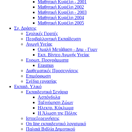
Μαθητική Κυψέλη - 2001
Μαθητική Κυψέλη 2002
Μαθητική Κυψέλη - 2003
Μαθητική Κυψέλη 2004
Μαθητική Κυψέλη 2005
Σχ. Δράσεις
Σχολικές Γιορτές
Περιβαλλοντική Εκπαίδευση
Αγωγή Υγείας
Ομαλή Μετάβαση - Δημ - Γυμν
Εκπ. Βίντεο Αγωγής Υγείας
Ευρωπ. Προγράμματα
Erasmus
Διαθεματικές Προσεγγίσεις
Επιμόρφωση
Σχέδια εργασίας
Εκπαιδ. Υλικό
Εκπαιδευτικά Σενάρια
Ασπόνδυλα
Ταξινόμηση Ζώων
Ηλεκτρ. Κύκλωμα
Η Άλωση της Πόλης
Ιστοεξερευνήσεις
On line εκπαιδευτικό λογισμικό
Παλαιά Βιβλία Δημοτικού