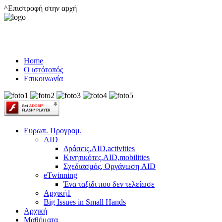
^Επιστροφή στην αρχή
Home
Ο ιστότοπός
Επικοινωνία
Ευρωπ. Προγραμ.
AID
Δράσεις,AID,activities
Κινητικότες,AID,mobilities
Σχεδιασμός, Οργάνωση AID
eTwinning
Ένα ταξίδι που δεν τελείωσε
Αρχική1
Big Issues in Small Hands
Αρχική
Μαθήματα