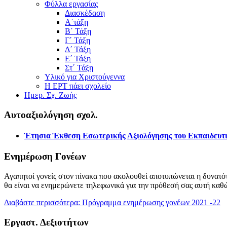
Φύλλα εργασίας
Διασκέδαση
Α΄τάξη
Β΄ Τάξη
Γ΄ Τάξη
Δ΄ Τάξη
Ε΄ Τάξη
Στ΄ Τάξη
Υλικό για Χριστούγεννα
Η ΕΡΤ πάει σχολείο
Ημερ. Σχ. Ζωής
Αυτοαξιολόγηση σχολ.
Έτησια Έκθεση Εσωτερικής Αξιολόγησης του Εκπαιδευτι
Ενημέρωση Γονέων
Αγαπητοί γονείς στον πίνακα που ακολουθεί αποτυπώνεται η δυνατότ
θα είναι να ενημερώνετε τηλεφωνικά για την πρόθεσή σας αυτή καθ
Διαβάστε περισσότερα: Πρόγραμμα ενημέρωσης γονέων 2021 -22
Εργαστ. Δεξιοτήτων