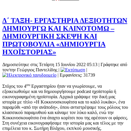
Δ΄ ΤΑΞΗ- ΕΡΓΑΣΤΗΡΙΑ ΔΕΞΙΟΤΗΤΩΝ
ΔΗΜΙΟΥΡΓΩ ΚΑΙ ΚΑΙΝΟΤΟΜΩ –
ΔΗΜΙΟΥΡΓΙΚΗ ΣΚΕΨΗ ΚΑΙ
ΠΡΩΤΟΒΟΥΛΙΑ «ΔΗΜΙΟΥΡΓΙΑ
ΗΧΟΪΣΤΟΡΙΑΣ»
Δημοσιεύτηκε στις Τετάρτη 15 Ιουνίου 2022 05:13
|
Γράφτηκε από
τον/την Γεώργιος Παντελίδης
|
|
| Εμφανίσεις: 31739
ου
Στόχος του 4
Εργαστηρίου ήταν να γνωρίσουμε, να
εξοικειωθούμε και να δημιουργήσουμε podcast ηχοϊστορία ή
εικονογραφημένη ηχοϊστορία. Αρχικά γράψαμε την δική μας
ιστορία με τίτλο «Η Κοκκινοσκουφίτσα και το καλό λυκάκι», ένα
παραμύθι «από την ανάποδη», όπου αντιστρέψαμε τους ρόλους του
κλασσικού παραμυθιού και κάναμε τον λύκο καλό, ενώ την
Κοκκινοσκουφίτσα ένα άταχτο κορίτσι που της αρέσουν οι φάρσες.
Στη συνέχεια εικονογραφήσαμε την ιστορία μας και τέλος με την
επιμέλεια του κ. Σωτήρη Βλάχου, εκπ/κού μουσικής,