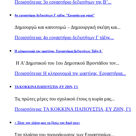
Περισσότερα: 3ο εργαστήριο δεξιοτήτων της Β’...
4ο εργαστήριο δεξιοτήτων Γ τάξης "Εργασία και χαρά"
Δημιουργώ και καινοτομώ – Δημιουργική σκέψη και...
Περισσότερα: 4ο εργαστήριο δεξιοτήτων Γ τάξης...
H κληρονομιά της μαστίχας, Εργαστήρια Δεξιοτήτων Τάξη Α΄
Η Α’ Δημοτικού του 1ου Δημοτικού Βροντάδου τον...
Περισσότερα: H κληρονομιά της μαστίχας, Εργαστήρια...
TA KOKKINA ΠΑΠΟΥΣΤΙΑ ,ΕΥ ΖΗΝ, Γ1
Τις πρώτες μέρες του σχολικού έτους η κυρία μας...
Περισσότερα: TA KOKKINA ΠΑΠΟΥΣΤΙΑ ,ΕΥ ΖΗΝ, Γ1
« Ξύσε την πλάτη μου να ξύσω την δική σου»
Στα πλαίσια του προγράμματος των Εργαστηρίων...