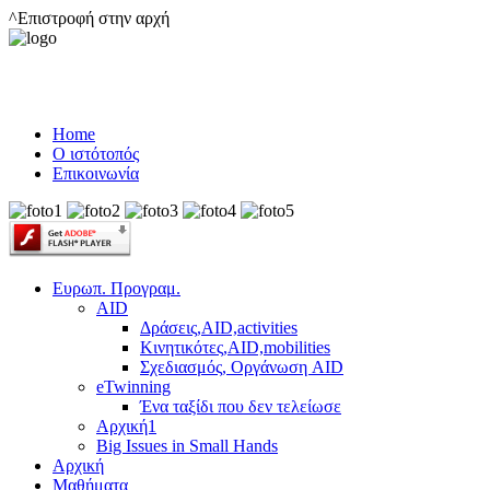
^Επιστροφή στην αρχή
Home
Ο ιστότοπός
Επικοινωνία
Ευρωπ. Προγραμ.
AID
Δράσεις,AID,activities
Κινητικότες,AID,mobilities
Σχεδιασμός, Οργάνωση AID
eTwinning
Ένα ταξίδι που δεν τελείωσε
Αρχική1
Big Issues in Small Hands
Αρχική
Μαθήματα