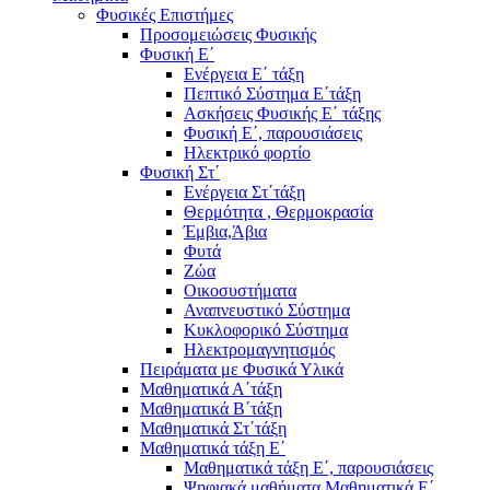
Φυσικές Επιστήμες
Προσομειώσεις Φυσικής
Φυσική Ε΄
Ενέργεια Ε΄ τάξη
Πεπτικό Σύστημα Ε΄τάξη
Ασκήσεις Φυσικής Ε΄ τάξης
Φυσική Ε΄, παρουσιάσεις
Ηλεκτρικό φορτίο
Φυσική Στ΄
Ενέργεια Στ΄τάξη
Θερμότητα , Θερμοκρασία
Έμβια,Άβια
Φυτά
Ζώα
Οικοσυστήματα
Αναπνευστικό Σύστημα
Κυκλοφορικό Σύστημα
Ηλεκτρομαγνητισμός
Πειράματα με Φυσικά Υλικά
Μαθηματικά Α΄τάξη
Μαθηματικά Β΄τάξη
Μαθηματικά Στ΄τάξη
Μαθηματικά τάξη Ε΄
Μαθηματικά τάξη Ε΄, παρουσιάσεις
Ψηφιακά μαθήματα Μαθηματικά Ε΄