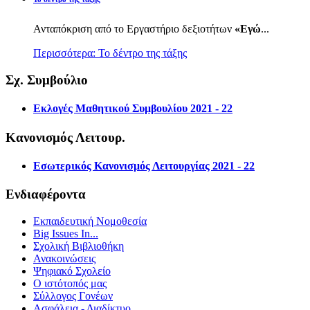
Ανταπόκριση από το Εργαστήριο δεξιοτήτων
«Εγώ
...
Περισσότερα: Το δέντρο της τάξης
Σχ. Συμβούλιο
Εκλογές Μαθητικού Συμβουλίου 2021 - 22
Κανονισμός Λειτουρ.
Εσωτερικός Κανονισμός Λειτουργίας 2021 - 22
Ενδιαφέροντα
Εκπαιδευτική Νομοθεσία
Big Issues In...
Σχολική Βιβλιοθήκη
Ανακοινώσεις
Ψηφιακό Σχολείο
Ο ιστότοπός μας
Σύλλογος Γονέων
Ασφάλεια - Διαδίκτυο