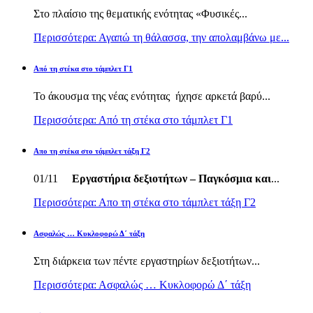
Στο πλαίσιο της θεματικής ενότητας «Φυσικές...
Περισσότερα: Αγαπώ τη θάλασσα, την απολαμβάνω με...
Από τη στέκα στο τάμπλετ Γ1
Το άκουσμα της νέας ενότητας ήχησε αρκετά βαρύ...
Περισσότερα: Από τη στέκα στο τάμπλετ Γ1
Απο τη στέκα στο τάμπλετ τάξη Γ2
01/11
Εργαστήρια δεξιοτήτων – Παγκόσμια και
...
Περισσότερα: Απο τη στέκα στο τάμπλετ τάξη Γ2
Ασφαλώς … Κυκλοφορώ Δ΄ τάξη
Στη διάρκεια των πέντε εργαστηρίων δεξιοτήτων...
Περισσότερα: Ασφαλώς … Κυκλοφορώ Δ΄ τάξη