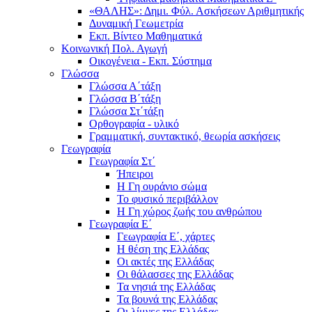
«ΘΑΛΗΣ»: Δημι. Φύλ. Ασκήσεων Αριθμητικής
Δυναμική Γεωμετρία
Εκπ. Βίντεο Μαθηματικά
Κοινωνική Πολ. Αγωγή
Οικογένεια - Εκπ. Σύστημα
Γλώσσα
Γλώσσα Α΄τάξη
Γλώσσα Β΄τάξη
Γλώσσα Στ΄τάξη
Ορθογραφία - υλικό
Γραμματική, συντακτικό, θεωρία ασκήσεις
Γεωγραφία
Γεωγραφία Στ΄
Ήπειροι
Η Γη ουράνιο σώμα
Το φυσικό περιβάλλον
Η Γη χώρος ζωής του ανθρώπου
Γεωγραφία Ε΄
Γεωγραφία Ε΄, χάρτες
Η θέση της Ελλάδας
Οι ακτές της Ελλάδας
Οι θάλασσες της Ελλάδας
Τα νησιά της Ελλάδας
Τα βουνά της Ελλάδας
Οι λίμνες της Ελλάδας