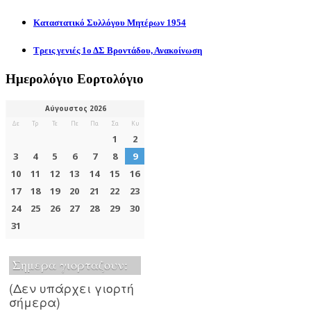
Καταστατικό Συλλόγου Μητέρων 1954
Τρεις γενιές 1ο ΔΣ Βροντάδου, Ανακοίνωση
Ημερολόγιο Εορτολόγιο