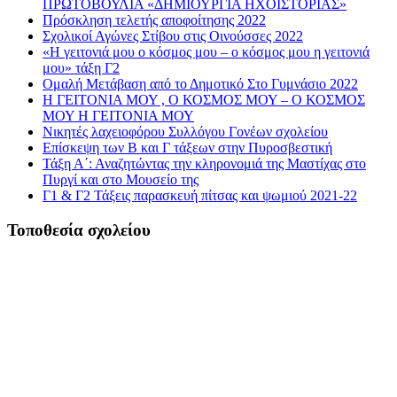
ΠΡΩΤΟΒΟΥΛΙΑ «ΔΗΜΙΟΥΡΓΙΑ ΗΧΟΪΣΤΟΡΙΑΣ»
Πρόσκληση τελετής αποφοίτησης 2022
Σχολικοί Αγώνες Στίβου στις Οινούσσες 2022
«Η γειτονιά μου ο κόσμος μου – ο κόσμος μου η γειτονιά
μου» τάξη Γ2
Ομαλή Μετάβαση από το Δημοτικό Στο Γυμνάσιο 2022
Η ΓΕΙΤΟΝΙΑ ΜΟΥ , Ο ΚΟΣΜΟΣ ΜΟΥ – Ο ΚΟΣΜΟΣ
ΜΟΥ Η ΓΕΙΤΟΝΙΑ ΜΟΥ
Νικητές λαχειοφόρου Συλλόγου Γονέων σχολείου
Επίσκεψη των Β και Γ τάξεων στην Πυροσβεστική
Τάξη Α΄: Αναζητώντας την κληρονομιά της Μαστίχας στο
Πυργί και στο Μουσείο της
Γ1 & Γ2 Τάξεις παρασκευή πίτσας και ψωμιού 2021-22
Τοποθεσία σχολείου