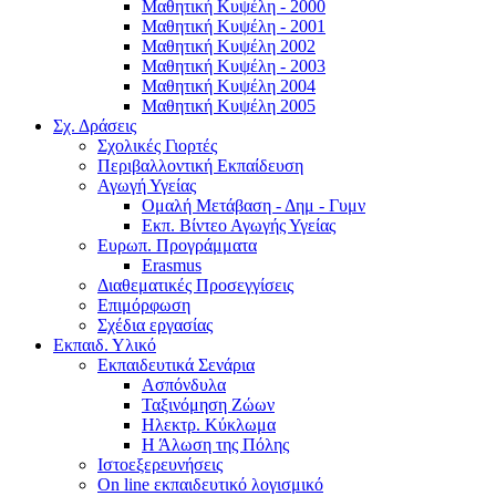
Μαθητική Κυψέλη - 2000
Μαθητική Κυψέλη - 2001
Μαθητική Κυψέλη 2002
Μαθητική Κυψέλη - 2003
Μαθητική Κυψέλη 2004
Μαθητική Κυψέλη 2005
Σχ. Δράσεις
Σχολικές Γιορτές
Περιβαλλοντική Εκπαίδευση
Αγωγή Υγείας
Ομαλή Μετάβαση - Δημ - Γυμν
Εκπ. Βίντεο Αγωγής Υγείας
Ευρωπ. Προγράμματα
Erasmus
Διαθεματικές Προσεγγίσεις
Επιμόρφωση
Σχέδια εργασίας
Εκπαιδ. Υλικό
Εκπαιδευτικά Σενάρια
Ασπόνδυλα
Ταξινόμηση Ζώων
Ηλεκτρ. Κύκλωμα
Η Άλωση της Πόλης
Ιστοεξερευνήσεις
On line εκπαιδευτικό λογισμικό