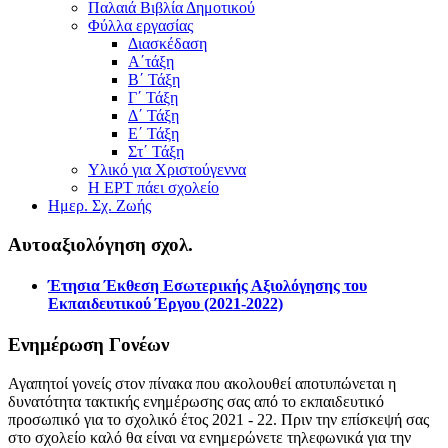
Παλαιά Βιβλία Δημοτικού
Φύλλα εργασίας
Διασκέδαση
Α΄τάξη
Β΄ Τάξη
Γ΄ Τάξη
Δ΄ Τάξη
Ε΄ Τάξη
Στ΄ Τάξη
Υλικό για Χριστούγεννα
Η ΕΡΤ πάει σχολείο
Ημερ. Σχ. Ζωής
Αυτοαξιολόγηση σχολ.
Έτησια Έκθεση Εσωτερικής Αξιολόγησης του
Εκπαιδευτικού Έργου (2021-2022)
Ενημέρωση Γονέων
Αγαπητοί γονείς στον πίνακα που ακολουθεί αποτυπώνεται η
δυνατότητα τακτικής ενημέρωσης σας από το εκπαιδευτικό
προσωπικό για το σχολικό έτος 2021 - 22. Πριν την επίσκεψή σας
στο σχολείο καλό θα είναι να ενημερώνετε τηλεφωνικά για την