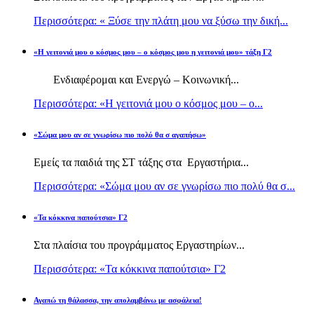
Περισσότερα: « Ξύσε την πλάτη μου να ξύσω την δική...
«Η γειτονιά μου ο κόσμος μου – ο κόσμος μου η γειτονιά μου» τάξη Γ2
Ενδιαφέρομαι και Ενεργώ – Κοινωνική...
Περισσότερα: «Η γειτονιά μου ο κόσμος μου – ο...
«Σώμα μου αν σε γνωρίσω πιο πολύ θα σ αγαπήσω»
Εμείς τα παιδιά της ΣΤ τάξης στα Εργαστήρια...
Περισσότερα: «Σώμα μου αν σε γνωρίσω πιο πολύ θα σ...
«Τα κόκκινα παπούτσια» Γ2
Στα πλαίσια του προγράμματος Εργαστηρίων...
Περισσότερα: «Τα κόκκινα παπούτσια» Γ2
Αγαπώ τη θάλασσα, την απολαμβάνω με ασφάλεια!