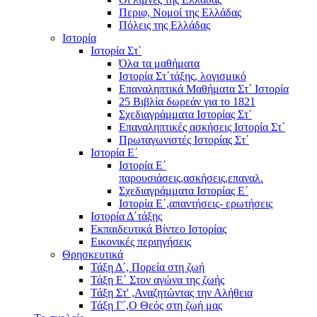
Περιφ, Νομοί της Ελλάδας
Πόλεις της Ελλάδας
Ιστορία
Ιστορία Στ΄
Όλα τα μαθήματα
Ιστορία Στ΄τάξης, λογισμικό
Επαναληπτικά Μαθήματα Στ΄ Ιστορία
25 Βιβλία δωρεάν για το 1821
Σχεδιαγράμματα Ιστορίας Στ΄
Επαναληπτικές ασκήσεις Ιστορία Στ΄
Πρωταγωνιστές Ιστορίας Στ΄
Ιστορία Ε΄
Ιστορία Ε΄
παρουσιάσεις,ασκήσεις,επαναλ.
Σχεδιαγράμματα Ιστορίας Ε΄
Ιστορία Ε΄,απαντήσεις- ερωτήσεις
Ιστορία Δ΄τάξης
Εκπαιδευτικά Βίντεο Ιστορίας
Εικονικές περιηγήσεις
Θρησκευτικά
Τάξη Δ΄, Πορεία στη ζωή
Τάξη Ε΄ Στον αγώνα της ζωής
Τάξη Στ' ,Αναζητώντας την Αλήθεια
Τάξη Γ΄,Ο Θεός στη ζωή μας