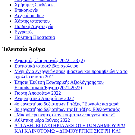
Χρήσιμες Συνδέσεις
Επικοινωνία
Λεξικά on_line
Χάρτης ιστότοπου
Παιδική Λογοτεχνία
Εγγραφές
Πολιτική Προστασία
Τελευταία Άρθρα
Αγιασμός νέας χρονιάς 2022 - 23 (2)
Στατιστικά ιστοσελίδας σχολείου
Μνημόνιο ενεργειών παρεμβάσεων και προμηθειών για το
σχολείο από το 2011
Έτησια Έκθεση Εσωτερικής Αξιολόγησης του
Εκπαιδευτικού Έργου (2021-2022)
Γιορτή Αποφοίτων 2022
Αναμνηστικό Αποφοίτων 2022
4ο εργαστήριο δεξιοτήτων Γ τάξης "Εργασία και χαρά"
3ο εργαστήριο δεξιοτήτων της Β’ τάξης. Εθελοντισμός
"Μικροί ερευνητές στον κόσμο των επαγγελμάτων"
Αθλητική μέρα Ιούνιος 2022
Δ΄ ΤΑΞΗ- ΕΡΓΑΣΤΗΡΙΑ ΔΕΞΙΟΤΗΤΩΝ ΔΗΜΙΟΥΡΓΩ
ΚΑΙ ΚΑΙΝΟΤΟΜΩ – ΔΗΜΙΟΥΡΓΙΚΗ ΣΚΕΨΗ ΚΑΙ