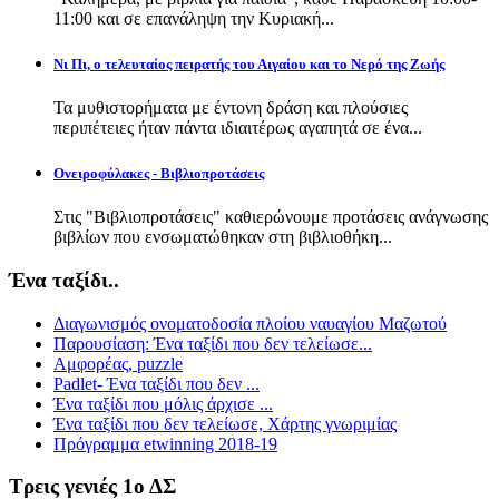
11:00 και σε επανάληψη την Κυριακή...
Νι Πι, ο τελευταίος πειρατής του Αιγαίου και το Νερό της Ζωής
Τα μυθιστορήματα με έντονη δράση και πλούσιες
περιπέτειες ήταν πάντα ιδιαιτέρως αγαπητά σε ένα...
Ονειροφύλακες - Βιβλιοπροτάσεις
Στις "Βιβλιοπροτάσεις" καθιερώνουμε προτάσεις ανάγνωσης
βιβλίων που ενσωματώθηκαν στη βιβλιοθήκη...
Ένα ταξίδι..
Διαγωνισμός ονοματοδοσία πλοίου ναυαγίου Μαζωτού
Παρουσίαση: Ένα ταξίδι που δεν τελείωσε...
Αμφορέας, puzzle
Padlet- Ένα ταξίδι που δεν ...
Ένα ταξίδι που μόλις άρχισε ...
Ένα ταξίδι που δεν τελείωσε, Χάρτης γνωριμίας
Πρόγραμμα etwinning 2018-19
Τρεις γενιές 1ο ΔΣ