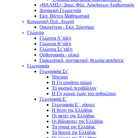
«ΘΑΛΗΣ»: Δημι. Φύλ. Ασκήσεων Αριθμητικής
Δυναμική Γεωμετρία
Εκπ. Βίντεο Μαθηματικά
Κοινωνική Πολ. Αγωγή
Οικογένεια - Εκπ. Σύστημα
Γλώσσα
Γλώσσα Α΄τάξη
Γλώσσα Β΄τάξη
Γλώσσα Στ΄τάξη
Ορθογραφία - υλικό
Γραμματική, συντακτικό, θεωρία ασκήσεις
Γεωγραφία
Γεωγραφία Στ΄
Ήπειροι
Η Γη ουράνιο σώμα
Το φυσικό περιβάλλον
Η Γη χώρος ζωής του ανθρώπου
Γεωγραφία Ε΄
Γεωγραφία Ε΄, χάρτες
Η θέση της Ελλάδας
Οι ακτές της Ελλάδας
Οι θάλασσες της Ελλάδας
Τα νησιά της Ελλάδας
Τα βουνά της Ελλάδας
Οι λίμνες της Ελλάδας