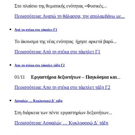
Στο πλαίσιο της θεματικής ενότητας «Φυσικές...
Περισσότερα: Αγαπώ τη θάλασσα, την απολαμβάνω με...
Από τη στέκα στο τάμπλετ Γ1
Το άκουσμα της νέας ενότητας ήχησε αρκετά βαρύ...
Περισσότερα: Από τη στέκα στο τάμπλετ Γ1
Απο τη στέκα στο τάμπλετ τάξη Γ2
01/11
Εργαστήρια δεξιοτήτων – Παγκόσμια και
...
Περισσότερα: Απο τη στέκα στο τάμπλετ τάξη Γ2
Ασφαλώς … Κυκλοφορώ Δ΄ τάξη
Στη διάρκεια των πέντε εργαστηρίων δεξιοτήτων...
Περισσότερα: Ασφαλώς … Κυκλοφορώ Δ΄ τάξη