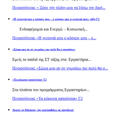
Περισσότερα: « Ξύσε την πλάτη μου να ξύσω την δική...
«Η γειτονιά μου ο κόσμος μου – ο κόσμος μου η γειτονιά μου» τάξη Γ2
Ενδιαφέρομαι και Ενεργώ – Κοινωνική...
Περισσότερα: «Η γειτονιά μου ο κόσμος μου – ο...
«Σώμα μου αν σε γνωρίσω πιο πολύ θα σ αγαπήσω»
Εμείς τα παιδιά της ΣΤ τάξης στα Εργαστήρια...
Περισσότερα: «Σώμα μου αν σε γνωρίσω πιο πολύ θα σ...
«Τα κόκκινα παπούτσια» Γ2
Στα πλαίσια του προγράμματος Εργαστηρίων...
Περισσότερα: «Τα κόκκινα παπούτσια» Γ2
Αγαπώ τη θάλασσα, την απολαμβάνω με ασφάλεια!