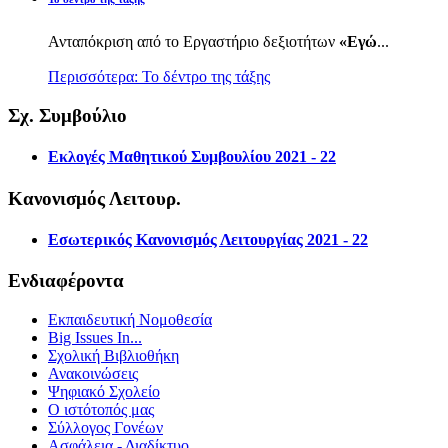
Ανταπόκριση από το Εργαστήριο δεξιοτήτων
«Εγώ
...
Περισσότερα: Το δέντρο της τάξης
Σχ. Συμβούλιο
Εκλογές Μαθητικού Συμβουλίου 2021 - 22
Κανονισμός Λειτουρ.
Εσωτερικός Κανονισμός Λειτουργίας 2021 - 22
Ενδιαφέροντα
Εκπαιδευτική Νομοθεσία
Big Issues In...
Σχολική Βιβλιοθήκη
Ανακοινώσεις
Ψηφιακό Σχολείο
Ο ιστότοπός μας
Σύλλογος Γονέων
Ασφάλεια - Διαδίκτυο