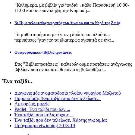
"Καλημέρα, με βιβλία για παιδιά", κάθε Παρασκευή 10:00-
11:00 και σε επανάληψη την Κυριακή...
Νι Πι, ο τελευταίος πειρατής του Αιγαίου και το Νερό της Ζωής
Τα μυθιστορήματα με έντονη δράση και πλούσιες
περιπέτειες ήταν πάντα ιδιαιτέρως αγαπητά σε ένα...
Ονειροφύλακες - Βιβλιοπροτάσεις
Στις "Βιβλιοπροτάσεις" καθιερώνουμε προτάσεις ανάγνωσης
βιβλίων που ενσωματώθηκαν στη βιβλιοθήκη...
Ένα ταξίδι..
Διαγωνισμός ονοματοδοσία πλοίου ναυαγίου Μαζωτού
Παρουσίαση: Ένα ταξίδι που δεν τελείωσε...
Αμφορέας, puzzle
Padlet- Ένα ταξίδι που δεν ...
Ένα ταξίδι που μόλις άρχισε ...
Ένα ταξίδι που δεν τελείωσε, Χάρτης γνωριμίας
Πρόγραμμα etwinning 2018-19