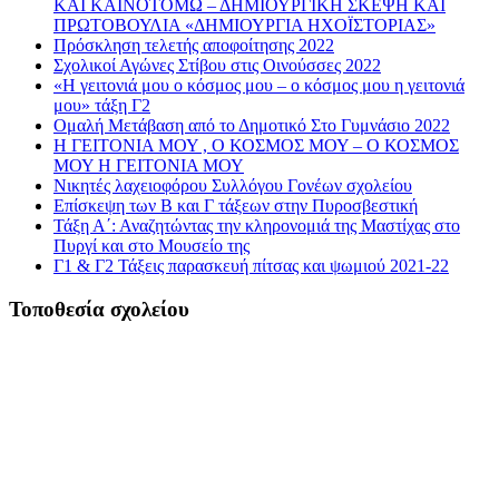
ΚΑΙ ΚΑΙΝΟΤΟΜΩ – ΔΗΜΙΟΥΡΓΙΚΗ ΣΚΕΨΗ ΚΑΙ
ΠΡΩΤΟΒΟΥΛΙΑ «ΔΗΜΙΟΥΡΓΙΑ ΗΧΟΪΣΤΟΡΙΑΣ»
Πρόσκληση τελετής αποφοίτησης 2022
Σχολικοί Αγώνες Στίβου στις Οινούσσες 2022
«Η γειτονιά μου ο κόσμος μου – ο κόσμος μου η γειτονιά
μου» τάξη Γ2
Ομαλή Μετάβαση από το Δημοτικό Στο Γυμνάσιο 2022
Η ΓΕΙΤΟΝΙΑ ΜΟΥ , Ο ΚΟΣΜΟΣ ΜΟΥ – Ο ΚΟΣΜΟΣ
ΜΟΥ Η ΓΕΙΤΟΝΙΑ ΜΟΥ
Νικητές λαχειοφόρου Συλλόγου Γονέων σχολείου
Επίσκεψη των Β και Γ τάξεων στην Πυροσβεστική
Τάξη Α΄: Αναζητώντας την κληρονομιά της Μαστίχας στο
Πυργί και στο Μουσείο της
Γ1 & Γ2 Τάξεις παρασκευή πίτσας και ψωμιού 2021-22
Τοποθεσία σχολείου