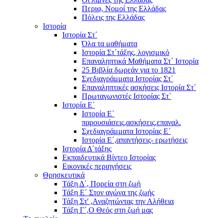
Περιφ, Νομοί της Ελλάδας
Πόλεις της Ελλάδας
Ιστορία
Ιστορία Στ΄
Όλα τα μαθήματα
Ιστορία Στ΄τάξης, λογισμικό
Επαναληπτικά Μαθήματα Στ΄ Ιστορία
25 Βιβλία δωρεάν για το 1821
Σχεδιαγράμματα Ιστορίας Στ΄
Επαναληπτικές ασκήσεις Ιστορία Στ΄
Πρωταγωνιστές Ιστορίας Στ΄
Ιστορία Ε΄
Ιστορία Ε΄
παρουσιάσεις,ασκήσεις,επαναλ.
Σχεδιαγράμματα Ιστορίας Ε΄
Ιστορία Ε΄,απαντήσεις- ερωτήσεις
Ιστορία Δ΄τάξης
Εκπαιδευτικά Βίντεο Ιστορίας
Εικονικές περιηγήσεις
Θρησκευτικά
Τάξη Δ΄, Πορεία στη ζωή
Τάξη Ε΄ Στον αγώνα της ζωής
Τάξη Στ' ,Αναζητώντας την Αλήθεια
Τάξη Γ΄,Ο Θεός στη ζωή μας