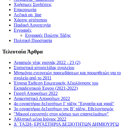
Χρήσιμες Συνδέσεις
Επικοινωνία
Λεξικά on_line
Χάρτης ιστότοπου
Παιδική Λογοτεχνία
Εγγραφές
Εγγραφές Πρώτης Τάξης
Πολιτική Προστασία
Τελευταία Άρθρα
Αγιασμός νέας χρονιάς 2022 - 23 (2)
Στατιστικά ιστοσελίδας σχολείου
Μνημόνιο ενεργειών παρεμβάσεων και προμηθειών για το
σχολείο από το 2011
Έτησια Έκθεση Εσωτερικής Αξιολόγησης του
Εκπαιδευτικού Έργου (2021-2022)
Γιορτή Αποφοίτων 2022
Αναμνηστικό Αποφοίτων 2022
4ο εργαστήριο δεξιοτήτων Γ τάξης "Εργασία και χαρά"
3ο εργαστήριο δεξιοτήτων της Β’ τάξης. Εθελοντισμός
"Μικροί ερευνητές στον κόσμο των επαγγελμάτων"
Αθλητική μέρα Ιούνιος 2022
Δ΄ ΤΑΞΗ- ΕΡΓΑΣΤΗΡΙΑ ΔΕΞΙΟΤΗΤΩΝ ΔΗΜΙΟΥΡΓΩ