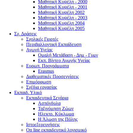
Μαθητική Κυψέλη - 2000
Μαθητική Κυψέλη - 2001
Μαθητική Κυψέλη 2002
Μαθητική Κυψέλη - 2003
Μαθητική Κυψέλη 2004
Μαθητική Κυψέλη 2005
Σχ. Δράσεις
Σχολικές Γιορτές
Περιβαλλοντική Εκπαίδευση
Αγωγή Υγείας
Ομαλή Μετάβαση - Δημ - Γυμν
Εκπ. Βίντεο Αγωγής Υγείας
Ευρωπ. Προγράμματα
Erasmus
Διαθεματικές Προσεγγίσεις
Επιμόρφωση
Σχέδια εργασίας
Εκπαιδ. Υλικό
Εκπαιδευτικά Σενάρια
Ασπόνδυλα
Ταξινόμηση Ζώων
Ηλεκτρ. Κύκλωμα
Η Άλωση της Πόλης
Ιστοεξερευνήσεις
On line εκπαιδευτικό λογισμικό