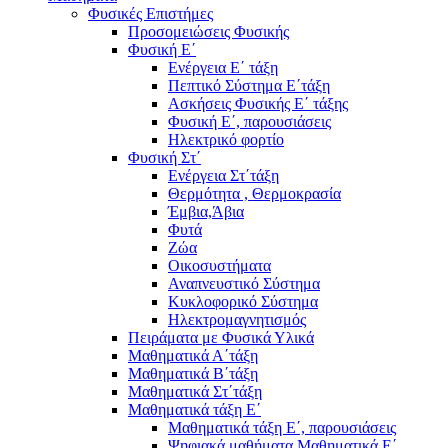
Φυσικές Επιστήμες
Προσομειώσεις Φυσικής
Φυσική Ε΄
Ενέργεια Ε΄ τάξη
Πεπτικό Σύστημα Ε΄τάξη
Ασκήσεις Φυσικής Ε΄ τάξης
Φυσική Ε΄, παρουσιάσεις
Ηλεκτρικό φορτίο
Φυσική Στ΄
Ενέργεια Στ΄τάξη
Θερμότητα , Θερμοκρασία
Έμβια,Άβια
Φυτά
Ζώα
Οικοσυστήματα
Αναπνευστικό Σύστημα
Κυκλοφορικό Σύστημα
Ηλεκτρομαγνητισμός
Πειράματα με Φυσικά Υλικά
Μαθηματικά Α΄τάξη
Μαθηματικά Β΄τάξη
Μαθηματικά Στ΄τάξη
Μαθηματικά τάξη Ε΄
Μαθηματικά τάξη Ε΄, παρουσιάσεις
Ψηφιακά μαθήματα Μαθηματικά Ε΄