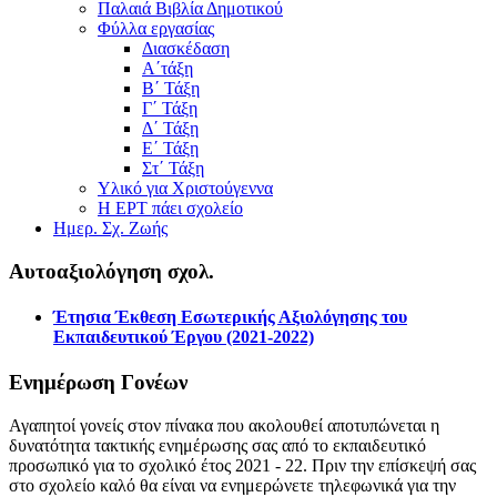
Παλαιά Βιβλία Δημοτικού
Φύλλα εργασίας
Διασκέδαση
Α΄τάξη
Β΄ Τάξη
Γ΄ Τάξη
Δ΄ Τάξη
Ε΄ Τάξη
Στ΄ Τάξη
Υλικό για Χριστούγεννα
Η ΕΡΤ πάει σχολείο
Ημερ. Σχ. Ζωής
Αυτοαξιολόγηση σχολ.
Έτησια Έκθεση Εσωτερικής Αξιολόγησης του
Εκπαιδευτικού Έργου (2021-2022)
Ενημέρωση Γονέων
Αγαπητοί γονείς στον πίνακα που ακολουθεί αποτυπώνεται η
δυνατότητα τακτικής ενημέρωσης σας από το εκπαιδευτικό
προσωπικό για το σχολικό έτος 2021 - 22. Πριν την επίσκεψή σας
στο σχολείο καλό θα είναι να ενημερώνετε τηλεφωνικά για την