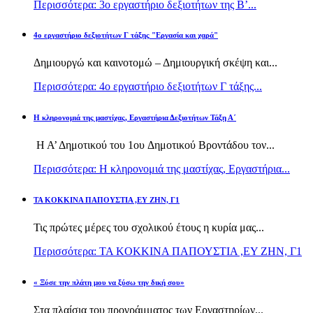
Περισσότερα: 3ο εργαστήριο δεξιοτήτων της Β’...
4ο εργαστήριο δεξιοτήτων Γ τάξης "Εργασία και χαρά"
Δημιουργώ και καινοτομώ – Δημιουργική σκέψη και...
Περισσότερα: 4ο εργαστήριο δεξιοτήτων Γ τάξης...
H κληρονομιά της μαστίχας, Εργαστήρια Δεξιοτήτων Τάξη Α΄
Η Α’ Δημοτικού του 1ου Δημοτικού Βροντάδου τον...
Περισσότερα: H κληρονομιά της μαστίχας, Εργαστήρια...
TA KOKKINA ΠΑΠΟΥΣΤΙΑ ,ΕΥ ΖΗΝ, Γ1
Τις πρώτες μέρες του σχολικού έτους η κυρία μας...
Περισσότερα: TA KOKKINA ΠΑΠΟΥΣΤΙΑ ,ΕΥ ΖΗΝ, Γ1
« Ξύσε την πλάτη μου να ξύσω την δική σου»
Στα πλαίσια του προγράμματος των Εργαστηρίων...