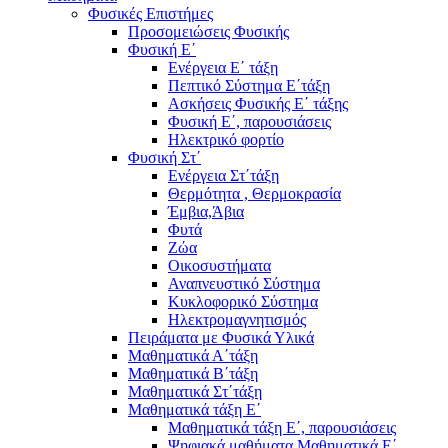
Φυσικές Επιστήμες
Προσομειώσεις Φυσικής
Φυσική Ε΄
Ενέργεια Ε΄ τάξη
Πεπτικό Σύστημα Ε΄τάξη
Ασκήσεις Φυσικής Ε΄ τάξης
Φυσική Ε΄, παρουσιάσεις
Ηλεκτρικό φορτίο
Φυσική Στ΄
Ενέργεια Στ΄τάξη
Θερμότητα , Θερμοκρασία
Έμβια,Άβια
Φυτά
Ζώα
Οικοσυστήματα
Αναπνευστικό Σύστημα
Κυκλοφορικό Σύστημα
Ηλεκτρομαγνητισμός
Πειράματα με Φυσικά Υλικά
Μαθηματικά Α΄τάξη
Μαθηματικά Β΄τάξη
Μαθηματικά Στ΄τάξη
Μαθηματικά τάξη Ε΄
Μαθηματικά τάξη Ε΄, παρουσιάσεις
Ψηφιακά μαθήματα Μαθηματικά Ε΄