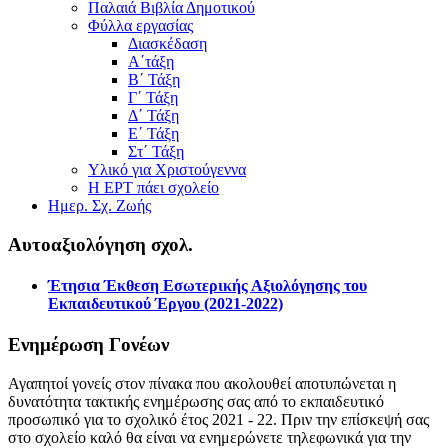
Παλαιά Βιβλία Δημοτικού
Φύλλα εργασίας
Διασκέδαση
Α΄τάξη
Β΄ Τάξη
Γ΄ Τάξη
Δ΄ Τάξη
Ε΄ Τάξη
Στ΄ Τάξη
Υλικό για Χριστούγεννα
Η ΕΡΤ πάει σχολείο
Ημερ. Σχ. Ζωής
Αυτοαξιολόγηση σχολ.
Έτησια Έκθεση Εσωτερικής Αξιολόγησης του
Εκπαιδευτικού Έργου (2021-2022)
Ενημέρωση Γονέων
Αγαπητοί γονείς στον πίνακα που ακολουθεί αποτυπώνεται η
δυνατότητα τακτικής ενημέρωσης σας από το εκπαιδευτικό
προσωπικό για το σχολικό έτος 2021 - 22. Πριν την επίσκεψή σας
στο σχολείο καλό θα είναι να ενημερώνετε τηλεφωνικά για την