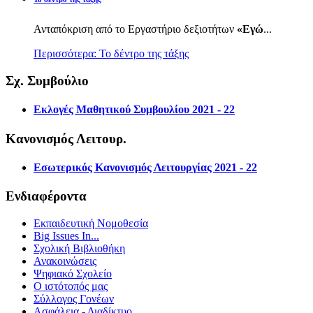
Ανταπόκριση από το Εργαστήριο δεξιοτήτων
«Εγώ
...
Περισσότερα: Το δέντρο της τάξης
Σχ. Συμβούλιο
Εκλογές Μαθητικού Συμβουλίου 2021 - 22
Κανονισμός Λειτουρ.
Εσωτερικός Κανονισμός Λειτουργίας 2021 - 22
Ενδιαφέροντα
Εκπαιδευτική Νομοθεσία
Big Issues In...
Σχολική Βιβλιοθήκη
Ανακοινώσεις
Ψηφιακό Σχολείο
Ο ιστότοπός μας
Σύλλογος Γονέων
Ασφάλεια - Διαδίκτυο