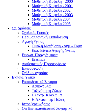
Μαθητική Κυψέλη - 2000
Μαθητική Κυψέλη - 2001
Μαθητική Κυψέλη 2002
Μαθητική Κυψέλη - 2003
Μαθητική Κυψέλη 2004
Μαθητική Κυψέλη 2005
Σχ. Δράσεις
Σχολικές Γιορτές
Περιβαλλοντική Εκπαίδευση
Αγωγή Υγείας
Ομαλή Μετάβαση - Δημ - Γυμν
Εκπ. Βίντεο Αγωγής Υγείας
Ευρωπ. Προγράμματα
Erasmus
Διαθεματικές Προσεγγίσεις
Επιμόρφωση
Σχέδια εργασίας
Εκπαιδ. Υλικό
Εκπαιδευτικά Σενάρια
Ασπόνδυλα
Ταξινόμηση Ζώων
Ηλεκτρ. Κύκλωμα
Η Άλωση της Πόλης
Ιστοεξερευνήσεις
On line εκπαιδευτικό λογισμικό