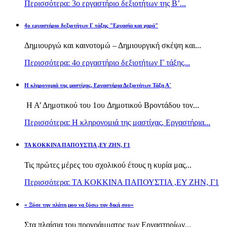
Περισσότερα: 3ο εργαστήριο δεξιοτήτων της Β’...
4ο εργαστήριο δεξιοτήτων Γ τάξης "Εργασία και χαρά"
Δημιουργώ και καινοτομώ – Δημιουργική σκέψη και...
Περισσότερα: 4ο εργαστήριο δεξιοτήτων Γ τάξης...
H κληρονομιά της μαστίχας, Εργαστήρια Δεξιοτήτων Τάξη Α΄
Η Α’ Δημοτικού του 1ου Δημοτικού Βροντάδου τον...
Περισσότερα: H κληρονομιά της μαστίχας, Εργαστήρια...
TA KOKKINA ΠΑΠΟΥΣΤΙΑ ,ΕΥ ΖΗΝ, Γ1
Τις πρώτες μέρες του σχολικού έτους η κυρία μας...
Περισσότερα: TA KOKKINA ΠΑΠΟΥΣΤΙΑ ,ΕΥ ΖΗΝ, Γ1
« Ξύσε την πλάτη μου να ξύσω την δική σου»
Στα πλαίσια του προγράμματος των Εργαστηρίων...