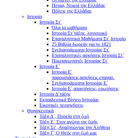
Περιφ, Νομοί της Ελλάδας
Πόλεις της Ελλάδας
Ιστορία
Ιστορία Στ΄
Όλα τα μαθήματα
Ιστορία Στ΄τάξης, λογισμικό
Επαναληπτικά Μαθήματα Στ΄ Ιστορία
25 Βιβλία δωρεάν για το 1821
Σχεδιαγράμματα Ιστορίας Στ΄
Επαναληπτικές ασκήσεις Ιστορία Στ΄
Πρωταγωνιστές Ιστορίας Στ΄
Ιστορία Ε΄
Ιστορία Ε΄
παρουσιάσεις,ασκήσεις,επαναλ.
Σχεδιαγράμματα Ιστορίας Ε΄
Ιστορία Ε΄,απαντήσεις- ερωτήσεις
Ιστορία Δ΄τάξης
Εκπαιδευτικά Βίντεο Ιστορίας
Εικονικές περιηγήσεις
Θρησκευτικά
Τάξη Δ΄, Πορεία στη ζωή
Τάξη Ε΄ Στον αγώνα της ζωής
Τάξη Στ' ,Αναζητώντας την Αλήθεια
Τάξη Γ΄,Ο Θεός στη ζωή μας