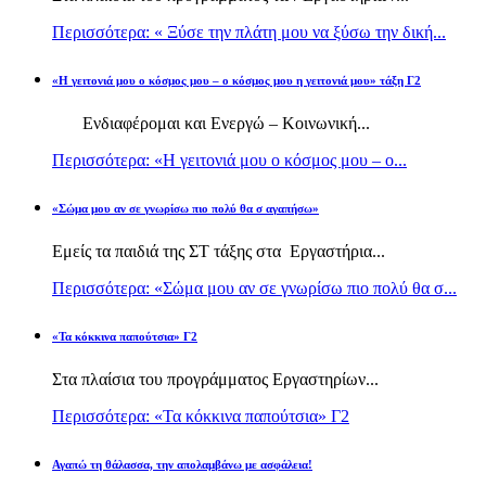
Περισσότερα: « Ξύσε την πλάτη μου να ξύσω την δική...
«Η γειτονιά μου ο κόσμος μου – ο κόσμος μου η γειτονιά μου» τάξη Γ2
Ενδιαφέρομαι και Ενεργώ – Κοινωνική...
Περισσότερα: «Η γειτονιά μου ο κόσμος μου – ο...
«Σώμα μου αν σε γνωρίσω πιο πολύ θα σ αγαπήσω»
Εμείς τα παιδιά της ΣΤ τάξης στα Εργαστήρια...
Περισσότερα: «Σώμα μου αν σε γνωρίσω πιο πολύ θα σ...
«Τα κόκκινα παπούτσια» Γ2
Στα πλαίσια του προγράμματος Εργαστηρίων...
Περισσότερα: «Τα κόκκινα παπούτσια» Γ2
Αγαπώ τη θάλασσα, την απολαμβάνω με ασφάλεια!