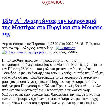
σχολείου.
Τάξη Α΄: Αναζητώντας την κληρονομιά
της Μαστίχας στο Πυργί και στο Μουσείο
της
Δημοσιεύτηκε στις Παρασκευή 27 Μαΐου 2022 06:18
|
Γράφτηκε
από τον/την Γεώργιος Παντελίδης
|
|
| Εμφανίσεις: 29985
Η πολυπόθητη μέρα για την πραγματοποίηση της
προγραμματισμένης επίσκεψης στο Μουσείο Μαστίχας ξημέρωσε
την Πέμπτη 26 Μαΐου και μάλιστα με τον καλύτερο τρόπο.
Ξεκινήσαμε με μια έκπληξη για τους μικρούς μαθητές της Α΄ τάξης
του σχολείου μας! Επισκεφτήκαμε το μεγαλύτερο σε παραγωγή
μαστίχας μεσαιωνικό χωριό, το Πυργί. Ξεναγηθήκαμε από τον
σύζυγό μου Πυργούση πια, Κώστα Προμπονά , δάσκαλο μικρών
παιδιών στα Μαστιχοχώρια. Περπατήσαμε τις δαιδαλώδης
διαδρομές της καστροπολιτείας, θαυμάσαμε την γεωμετρικότητα
των ασπρόμαυρων σχεδίων, μεταφερθήκαμε νοερά στην εποχή
που η Κάτω Πόρτα του χωριού έκλεινε για να προστατευτεί το