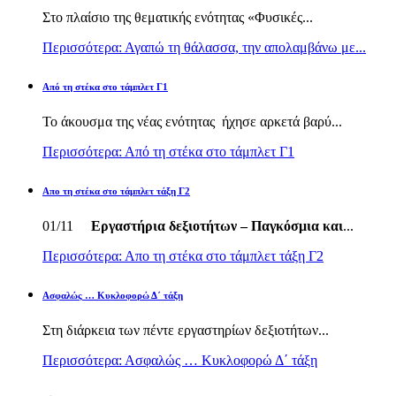
Στο πλαίσιο της θεματικής ενότητας «Φυσικές...
Περισσότερα: Αγαπώ τη θάλασσα, την απολαμβάνω με...
Από τη στέκα στο τάμπλετ Γ1
Το άκουσμα της νέας ενότητας ήχησε αρκετά βαρύ...
Περισσότερα: Από τη στέκα στο τάμπλετ Γ1
Απο τη στέκα στο τάμπλετ τάξη Γ2
01/11
Εργαστήρια δεξιοτήτων – Παγκόσμια και
...
Περισσότερα: Απο τη στέκα στο τάμπλετ τάξη Γ2
Ασφαλώς … Κυκλοφορώ Δ΄ τάξη
Στη διάρκεια των πέντε εργαστηρίων δεξιοτήτων...
Περισσότερα: Ασφαλώς … Κυκλοφορώ Δ΄ τάξη