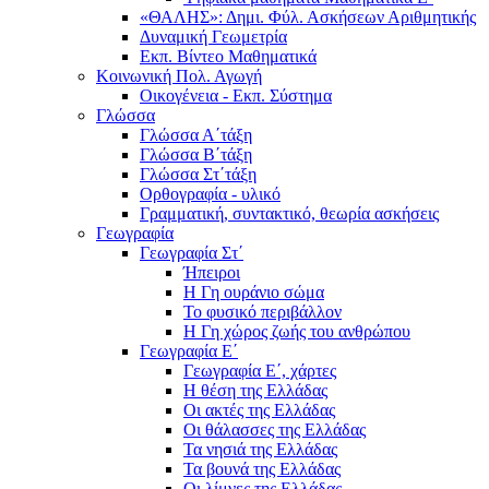
«ΘΑΛΗΣ»: Δημι. Φύλ. Ασκήσεων Αριθμητικής
Δυναμική Γεωμετρία
Εκπ. Βίντεο Μαθηματικά
Κοινωνική Πολ. Αγωγή
Οικογένεια - Εκπ. Σύστημα
Γλώσσα
Γλώσσα Α΄τάξη
Γλώσσα Β΄τάξη
Γλώσσα Στ΄τάξη
Ορθογραφία - υλικό
Γραμματική, συντακτικό, θεωρία ασκήσεις
Γεωγραφία
Γεωγραφία Στ΄
Ήπειροι
Η Γη ουράνιο σώμα
Το φυσικό περιβάλλον
Η Γη χώρος ζωής του ανθρώπου
Γεωγραφία Ε΄
Γεωγραφία Ε΄, χάρτες
Η θέση της Ελλάδας
Οι ακτές της Ελλάδας
Οι θάλασσες της Ελλάδας
Τα νησιά της Ελλάδας
Τα βουνά της Ελλάδας
Οι λίμνες της Ελλάδας