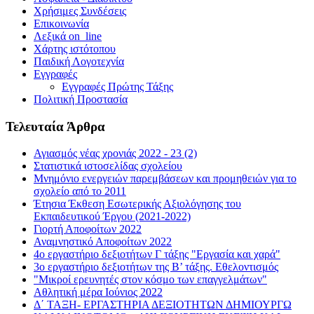
Χρήσιμες Συνδέσεις
Επικοινωνία
Λεξικά on_line
Χάρτης ιστότοπου
Παιδική Λογοτεχνία
Εγγραφές
Εγγραφές Πρώτης Τάξης
Πολιτική Προστασία
Τελευταία Άρθρα
Αγιασμός νέας χρονιάς 2022 - 23 (2)
Στατιστικά ιστοσελίδας σχολείου
Μνημόνιο ενεργειών παρεμβάσεων και προμηθειών για το
σχολείο από το 2011
Έτησια Έκθεση Εσωτερικής Αξιολόγησης του
Εκπαιδευτικού Έργου (2021-2022)
Γιορτή Αποφοίτων 2022
Αναμνηστικό Αποφοίτων 2022
4ο εργαστήριο δεξιοτήτων Γ τάξης "Εργασία και χαρά"
3ο εργαστήριο δεξιοτήτων της Β’ τάξης. Εθελοντισμός
"Μικροί ερευνητές στον κόσμο των επαγγελμάτων"
Αθλητική μέρα Ιούνιος 2022
Δ΄ ΤΑΞΗ- ΕΡΓΑΣΤΗΡΙΑ ΔΕΞΙΟΤΗΤΩΝ ΔΗΜΙΟΥΡΓΩ