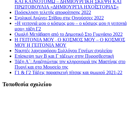
ΚΑΙ ΚΑΙΝΟΤΟΜΩ – ΔΗΜΙΟΥΡΓΙΚΗ ΣΚΕΨΗ ΚΑΙ
ΠΡΩΤΟΒΟΥΛΙΑ «ΔΗΜΙΟΥΡΓΙΑ ΗΧΟΪΣΤΟΡΙΑΣ»
Πρόσκληση τελετής αποφοίτησης 2022
Σχολικοί Αγώνες Στίβου στις Οινούσσες 2022
«Η γειτονιά μου ο κόσμος μου – ο κόσμος μου η γειτονιά
μου» τάξη Γ2
Ομαλή Μετάβαση από το Δημοτικό Στο Γυμνάσιο 2022
Η ΓΕΙΤΟΝΙΑ ΜΟΥ , Ο ΚΟΣΜΟΣ ΜΟΥ – Ο ΚΟΣΜΟΣ
ΜΟΥ Η ΓΕΙΤΟΝΙΑ ΜΟΥ
Νικητές λαχειοφόρου Συλλόγου Γονέων σχολείου
Επίσκεψη των Β και Γ τάξεων στην Πυροσβεστική
Τάξη Α΄: Αναζητώντας την κληρονομιά της Μαστίχας στο
Πυργί και στο Μουσείο της
Γ1 & Γ2 Τάξεις παρασκευή πίτσας και ψωμιού 2021-22
Τοποθεσία σχολείου