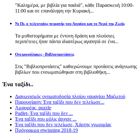
"Καλημέρα, με βιβλία για παιδιά", κάθε Παρασκευή 10:00-
11:00 και σε επανάληψη την Κυριακή...
Νι Πι, ο τελευταίος πειρατής του Αιγαίου και το Νερό της Ζωής
Τα μυθιστορήματα με έντονη δράση και πλούσιες
περιπέτειες ήταν πάντα ιδιαιτέρως αγαπητά σε ένα...
Ονειροφύλακες - Βιβλιοπροτάσεις
Στις "Βιβλιοπροτάσεις" καθιερώνουμε προτάσεις ανάγνωσης
βιβλίων που ενσωματώθηκαν στη βιβλιοθήκη...
Ένα ταξίδι..
Διαγωνισμός ονοματοδοσία πλοίου ναυαγίου Μαζωτού
Παρουσίαση: Ένα ταξίδι που δεν τελείωσε...
Αμφορέας, puzzle
Padlet- Ένα ταξίδι που δεν ...
Ένα ταξίδι που μόλις άρχισε ...
Ένα ταξίδι που δεν τελείωσε, Χάρτης γνωριμίας
Πρόγραμμα etwinning 2018-19