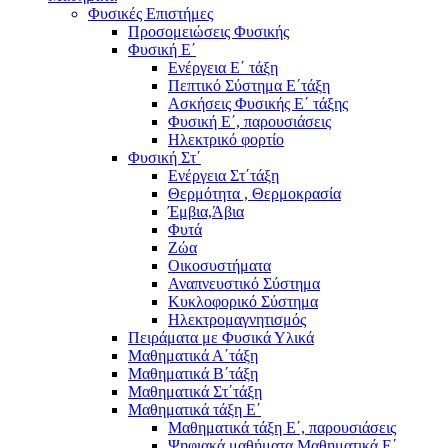
Φυσικές Επιστήμες
Προσομειώσεις Φυσικής
Φυσική Ε΄
Ενέργεια Ε΄ τάξη
Πεπτικό Σύστημα Ε΄τάξη
Ασκήσεις Φυσικής Ε΄ τάξης
Φυσική Ε΄, παρουσιάσεις
Ηλεκτρικό φορτίο
Φυσική Στ΄
Ενέργεια Στ΄τάξη
Θερμότητα , Θερμοκρασία
Έμβια,Άβια
Φυτά
Ζώα
Οικοσυστήματα
Αναπνευστικό Σύστημα
Κυκλοφορικό Σύστημα
Ηλεκτρομαγνητισμός
Πειράματα με Φυσικά Υλικά
Μαθηματικά Α΄τάξη
Μαθηματικά Β΄τάξη
Μαθηματικά Στ΄τάξη
Μαθηματικά τάξη Ε΄
Μαθηματικά τάξη Ε΄, παρουσιάσεις
Ψηφιακά μαθήματα Μαθηματικά Ε΄