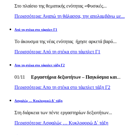
Στο πλαίσιο της θεματικής ενότητας «Φυσικές...
Περισσότερα: Αγαπώ τη θάλασσα, την απολαμβάνω με...
Από τη στέκα στο τάμπλετ Γ1
Το άκουσμα της νέας ενότητας ήχησε αρκετά βαρύ...
Περισσότερα: Από τη στέκα στο τάμπλετ Γ1
Απο τη στέκα στο τάμπλετ τάξη Γ2
01/11
Εργαστήρια δεξιοτήτων – Παγκόσμια και
...
Περισσότερα: Απο τη στέκα στο τάμπλετ τάξη Γ2
Ασφαλώς … Κυκλοφορώ Δ΄ τάξη
Στη διάρκεια των πέντε εργαστηρίων δεξιοτήτων...
Περισσότερα: Ασφαλώς … Κυκλοφορώ Δ΄ τάξη