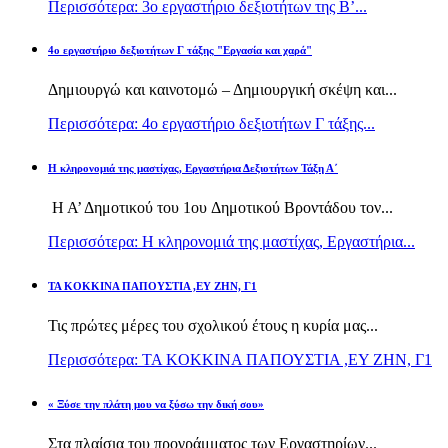
Περισσότερα: 3ο εργαστήριο δεξιοτήτων της Β’...
4ο εργαστήριο δεξιοτήτων Γ τάξης "Εργασία και χαρά"
Δημιουργώ και καινοτομώ – Δημιουργική σκέψη και...
Περισσότερα: 4ο εργαστήριο δεξιοτήτων Γ τάξης...
H κληρονομιά της μαστίχας, Εργαστήρια Δεξιοτήτων Τάξη Α΄
Η Α’ Δημοτικού του 1ου Δημοτικού Βροντάδου τον...
Περισσότερα: H κληρονομιά της μαστίχας, Εργαστήρια...
TA KOKKINA ΠΑΠΟΥΣΤΙΑ ,ΕΥ ΖΗΝ, Γ1
Τις πρώτες μέρες του σχολικού έτους η κυρία μας...
Περισσότερα: TA KOKKINA ΠΑΠΟΥΣΤΙΑ ,ΕΥ ΖΗΝ, Γ1
« Ξύσε την πλάτη μου να ξύσω την δική σου»
Στα πλαίσια του προγράμματος των Εργαστηρίων...