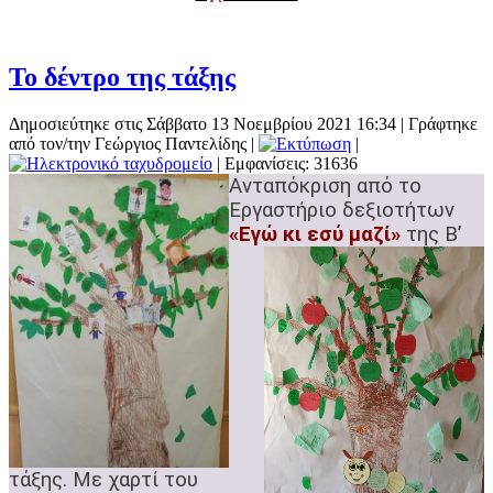
Το δέντρο της τάξης
Δημοσιεύτηκε στις Σάββατο 13 Νοεμβρίου 2021 16:34
|
Γράφτηκε
από τον/την Γεώργιος Παντελίδης
|
|
| Εμφανίσεις: 31636
Ανταπόκριση από το
Εργαστήριο δεξιοτήτων
«Εγώ κι εσύ μ
αζί»
της Β’
τάξης.
Με χαρτί του