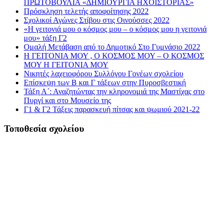
ΠΡΩΤΟΒΟΥΛΙΑ «ΔΗΜΙΟΥΡΓΙΑ ΗΧΟΪΣΤΟΡΙΑΣ»
Πρόσκληση τελετής αποφοίτησης 2022
Σχολικοί Αγώνες Στίβου στις Οινούσσες 2022
«Η γειτονιά μου ο κόσμος μου – ο κόσμος μου η γειτονιά
μου» τάξη Γ2
Ομαλή Μετάβαση από το Δημοτικό Στο Γυμνάσιο 2022
Η ΓΕΙΤΟΝΙΑ ΜΟΥ , Ο ΚΟΣΜΟΣ ΜΟΥ – Ο ΚΟΣΜΟΣ
ΜΟΥ Η ΓΕΙΤΟΝΙΑ ΜΟΥ
Νικητές λαχειοφόρου Συλλόγου Γονέων σχολείου
Επίσκεψη των Β και Γ τάξεων στην Πυροσβεστική
Τάξη Α΄: Αναζητώντας την κληρονομιά της Μαστίχας στο
Πυργί και στο Μουσείο της
Γ1 & Γ2 Τάξεις παρασκευή πίτσας και ψωμιού 2021-22
Τοποθεσία σχολείου