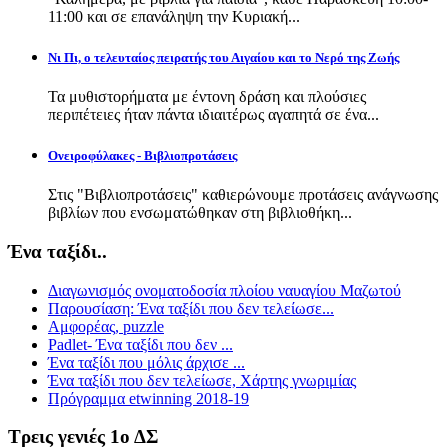
11:00 και σε επανάληψη την Κυριακή...
Νι Πι, ο τελευταίος πειρατής του Αιγαίου και το Νερό της Ζωής
Τα μυθιστορήματα με έντονη δράση και πλούσιες
περιπέτειες ήταν πάντα ιδιαιτέρως αγαπητά σε ένα...
Ονειροφύλακες - Βιβλιοπροτάσεις
Στις "Βιβλιοπροτάσεις" καθιερώνουμε προτάσεις ανάγνωσης
βιβλίων που ενσωματώθηκαν στη βιβλιοθήκη...
Ένα ταξίδι..
Διαγωνισμός ονοματοδοσία πλοίου ναυαγίου Μαζωτού
Παρουσίαση: Ένα ταξίδι που δεν τελείωσε...
Αμφορέας, puzzle
Padlet- Ένα ταξίδι που δεν ...
Ένα ταξίδι που μόλις άρχισε ...
Ένα ταξίδι που δεν τελείωσε, Χάρτης γνωριμίας
Πρόγραμμα etwinning 2018-19
Τρεις γενιές 1ο ΔΣ