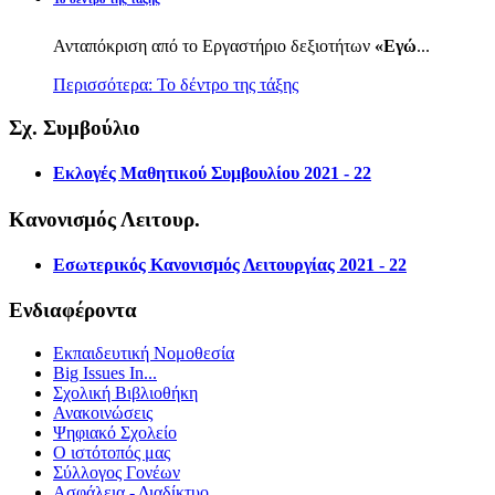
Ανταπόκριση από το Εργαστήριο δεξιοτήτων
«Εγώ
...
Περισσότερα: Το δέντρο της τάξης
Σχ. Συμβούλιο
Εκλογές Μαθητικού Συμβουλίου 2021 - 22
Κανονισμός Λειτουρ.
Εσωτερικός Κανονισμός Λειτουργίας 2021 - 22
Ενδιαφέροντα
Εκπαιδευτική Νομοθεσία
Big Issues In...
Σχολική Βιβλιοθήκη
Ανακοινώσεις
Ψηφιακό Σχολείο
Ο ιστότοπός μας
Σύλλογος Γονέων
Ασφάλεια - Διαδίκτυο