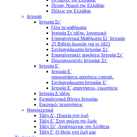
Περιφ, Νομοί της Ελλάδας
Πόλεις της Ελλάδας
Ιστορία
Ιστορία Στ΄
Όλα τα μαθήματα
Ιστορία Στ΄τάξης, λογισμικό
Επαναληπτικά Μαθήματα Στ΄ Ιστορία
25 Βιβλία δωρεάν για το 1821
Σχεδιαγράμματα Ιστορίας Στ΄
Επαναληπτικές ασκήσεις Ιστορία Στ΄
Πρωταγωνιστές Ιστορίας Στ΄
Ιστορία Ε΄
Ιστορία Ε΄
παρουσιάσεις,ασκήσεις,επαναλ.
Σχεδιαγράμματα Ιστορίας Ε΄
Ιστορία Ε΄,απαντήσεις- ερωτήσεις
Ιστορία Δ΄τάξης
Εκπαιδευτικά Βίντεο Ιστορίας
Εικονικές περιηγήσεις
Θρησκευτικά
Τάξη Δ΄, Πορεία στη ζωή
Τάξη Ε΄ Στον αγώνα της ζωής
Τάξη Στ' ,Αναζητώντας την Αλήθεια
Τάξη Γ΄,Ο Θεός στη ζωή μας