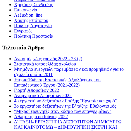
Χρήσιμες Συνδέσεις
Επικοινωνία
Λεξικά on_line
Χάρτης ιστότοπου
Παιδική Λογοτεχνία
Εγγραφές
Πολιτική Προστασία
Τελευταία Άρθρα
Αγιασμός νέας χρονιάς 2022 - 23 (2)
Στατιστικά ιστοσελίδας σχολείου
Μνημόνιο ενεργειών παρεμβάσεων και προμηθειών για το
σχολείο από το 2011
Έτησια Έκθεση Εσωτερικής Αξιολόγησης του
Εκπαιδευτικού Έργου (2021-2022)
Γιορτή Αποφοίτων 2022
Αναμνηστικό Αποφοίτων 2022
4ο εργαστήριο δεξιοτήτων Γ τάξης "Εργασία και χαρά"
3ο εργαστήριο δεξιοτήτων της Β’ τάξης. Εθελοντισμός
"Μικροί ερευνητές στον κόσμο των επαγγελμάτων"
Αθλητική μέρα Ιούνιος 2022
Δ΄ ΤΑΞΗ- ΕΡΓΑΣΤΗΡΙΑ ΔΕΞΙΟΤΗΤΩΝ ΔΗΜΙΟΥΡΓΩ
ΚΑΙ ΚΑΙΝΟΤΟΜΩ – ΔΗΜΙΟΥΡΓΙΚΗ ΣΚΕΨΗ ΚΑΙ