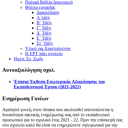
Παλαιά Βιβλία Δημοτικού
Φύλλα εργασίας
Διασκέδαση
Α΄τάξη
Β΄ Τάξη
Γ΄ Τάξη
Δ΄ Τάξη
Ε΄ Τάξη
Στ΄ Τάξη
Υλικό για Χριστούγεννα
Η ΕΡΤ πάει σχολείο
Ημερ. Σχ. Ζωής
Αυτοαξιολόγηση σχολ.
Έτησια Έκθεση Εσωτερικής Αξιολόγησης του
Εκπαιδευτικού Έργου (2021-2022)
Ενημέρωση Γονέων
Αγαπητοί γονείς στον πίνακα που ακολουθεί αποτυπώνεται η
δυνατότητα τακτικής ενημέρωσης σας από το εκπαιδευτικό
προσωπικό για το σχολικό έτος 2021 - 22. Πριν την επίσκεψή σας
στο σχολείο καλό θα είναι να ενημερώνετε τηλεφωνικά για την