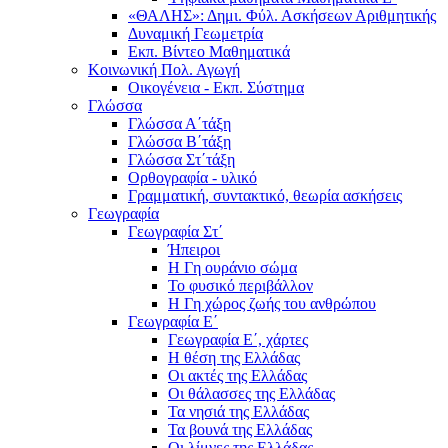
«ΘΑΛΗΣ»: Δημι. Φύλ. Ασκήσεων Αριθμητικής
Δυναμική Γεωμετρία
Εκπ. Βίντεο Μαθηματικά
Κοινωνική Πολ. Αγωγή
Οικογένεια - Εκπ. Σύστημα
Γλώσσα
Γλώσσα Α΄τάξη
Γλώσσα Β΄τάξη
Γλώσσα Στ΄τάξη
Ορθογραφία - υλικό
Γραμματική, συντακτικό, θεωρία ασκήσεις
Γεωγραφία
Γεωγραφία Στ΄
Ήπειροι
Η Γη ουράνιο σώμα
Το φυσικό περιβάλλον
Η Γη χώρος ζωής του ανθρώπου
Γεωγραφία Ε΄
Γεωγραφία Ε΄, χάρτες
Η θέση της Ελλάδας
Οι ακτές της Ελλάδας
Οι θάλασσες της Ελλάδας
Τα νησιά της Ελλάδας
Τα βουνά της Ελλάδας
Οι λίμνες της Ελλάδας