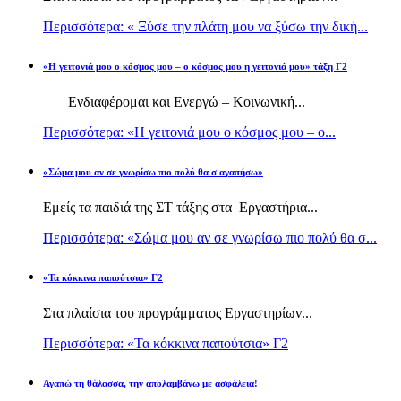
Περισσότερα: « Ξύσε την πλάτη μου να ξύσω την δική...
«Η γειτονιά μου ο κόσμος μου – ο κόσμος μου η γειτονιά μου» τάξη Γ2
Ενδιαφέρομαι και Ενεργώ – Κοινωνική...
Περισσότερα: «Η γειτονιά μου ο κόσμος μου – ο...
«Σώμα μου αν σε γνωρίσω πιο πολύ θα σ αγαπήσω»
Εμείς τα παιδιά της ΣΤ τάξης στα Εργαστήρια...
Περισσότερα: «Σώμα μου αν σε γνωρίσω πιο πολύ θα σ...
«Τα κόκκινα παπούτσια» Γ2
Στα πλαίσια του προγράμματος Εργαστηρίων...
Περισσότερα: «Τα κόκκινα παπούτσια» Γ2
Αγαπώ τη θάλασσα, την απολαμβάνω με ασφάλεια!