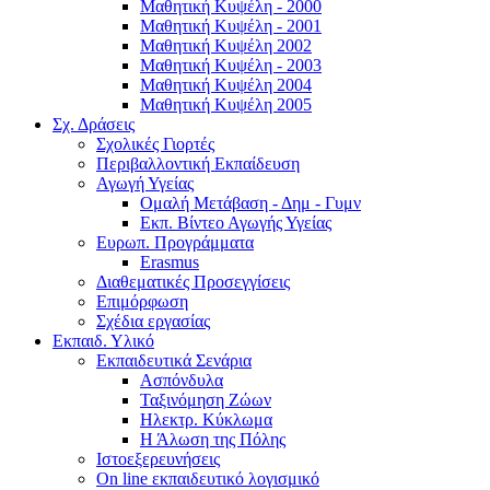
Μαθητική Κυψέλη - 2000
Μαθητική Κυψέλη - 2001
Μαθητική Κυψέλη 2002
Μαθητική Κυψέλη - 2003
Μαθητική Κυψέλη 2004
Μαθητική Κυψέλη 2005
Σχ. Δράσεις
Σχολικές Γιορτές
Περιβαλλοντική Εκπαίδευση
Αγωγή Υγείας
Ομαλή Μετάβαση - Δημ - Γυμν
Εκπ. Βίντεο Αγωγής Υγείας
Ευρωπ. Προγράμματα
Erasmus
Διαθεματικές Προσεγγίσεις
Επιμόρφωση
Σχέδια εργασίας
Εκπαιδ. Υλικό
Εκπαιδευτικά Σενάρια
Ασπόνδυλα
Ταξινόμηση Ζώων
Ηλεκτρ. Κύκλωμα
Η Άλωση της Πόλης
Ιστοεξερευνήσεις
On line εκπαιδευτικό λογισμικό