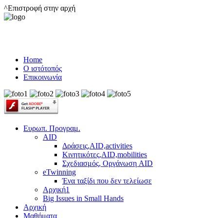
^Επιστροφή στην αρχή
Home
Ο ιστότοπός
Επικοινωνία
Ευρωπ. Προγραμ.
AID
Δράσεις,AID,activities
Κινητικότες,AID,mobilities
Σχεδιασμός, Οργάνωση AID
eTwinning
Ένα ταξίδι που δεν τελείωσε
Αρχική1
Big Issues in Small Hands
Αρχική
Μαθήματα