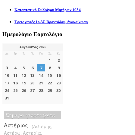
Καταστατικό Συλλόγου Μητέρων 1954
Τρεις γενιές 1ο ΔΣ Βροντάδου, Ανακοίνωση
Ημερολόγιο Εορτολόγιο