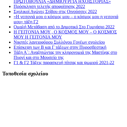
ΠΡΩΤΟΒΟΥΛΙΑ «ΔΗΜΙΟΥΡΓΙΑ ΗΧΟΪΣΤΟΡΙΑΣ»
Πρόσκληση τελετής αποφοίτησης 2022
Σχολικοί Αγώνες Στίβου στις Οινούσσες 2022
«Η γειτονιά μου ο κόσμος μου – ο κόσμος μου η γειτονιά
μου» τάξη Γ2
Ομαλή Μετάβαση από το Δημοτικό Στο Γυμνάσιο 2022
Η ΓΕΙΤΟΝΙΑ ΜΟΥ , Ο ΚΟΣΜΟΣ ΜΟΥ – Ο ΚΟΣΜΟΣ
ΜΟΥ Η ΓΕΙΤΟΝΙΑ ΜΟΥ
Νικητές λαχειοφόρου Συλλόγου Γονέων σχολείου
Επίσκεψη των Β και Γ τάξεων στην Πυροσβεστική
Τάξη Α΄: Αναζητώντας την κληρονομιά της Μαστίχας στο
Πυργί και στο Μουσείο της
Γ1 & Γ2 Τάξεις παρασκευή πίτσας και ψωμιού 2021-22
Τοποθεσία σχολείου