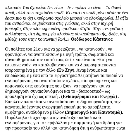
«Σκοπός του σχολείου δεν είναι – δεν πρέπει να είναι – το σοφό
παιδί, αλλά το ευτυχισμένο παιδί. Κι αυτό το παιδί μόνο μέσα σε ένα
δραστικό κι όχι σκυθρωπό σχολείο μπορεί να ολοκληρωθεί. Η αξία
του ανθρώπου δε βρίσκεται στις γνώσεις, αλλά στην ισχυρή
βούληση, στην ολοκληρωμένη προσωπικότητα, στην πνευματική
καλλιέργεια, στη δημιουργία πλούσιας συναισθηματικής, ζωής, στη
μέθεξή τους στην κοινωνική ζωή..»
Θεόδωρος Κάστανος
Οι πολίτες του 21ου αιώνα χρειάζεται , να κατανοούν , να
φροντίζουν, να αναπτύσσουν με υγιή τρόπο, σωματικά και
συναισθηματικά τον εαυτό τους ώστε να είναι σε θέση να
επικοινωνούν, να καταλαβαίνουν και να διαπραγματεύονται
ισορροπημένα με τον άλλο
(Ευ Ζην).
Αναμένουμε και
επιδιώκουμε μέσα από τα Εργαστήρια Δεξιοτήτων τα παιδιά να
ενδιαφέρονται, να αναπτύσσουν σχέσεις ισορροπημένες και
αρμονικές στις κοινότητες που ζουν, να παράγουν και να
δημιουργούν συναισθανόμενοι και το «διαφορετικό» ως
πρόκληση και όχι ως απειλή .
(Ενδιαφέρομαι και Ενεργώ)
.
Επιπλέον απαιτείται να αναπτύσσουν τη δημιουργικότητα, την
καινοτομία έχοντας ενεργητική επαφή με το απρόβλεπτο,
αμφίσημο, αναδυόμενο μέλλον
(Δημιουργώ και Καινοτομώ).
Παράλληλα στοχεύομε στην ανάδειξη ουσιαστικού
ενδιαφέροντος για το περιβάλλον με συμμετοχή και δράση για
την προστασία του αλλά και κατανόηση ότι η ανθρωπότητα είναι