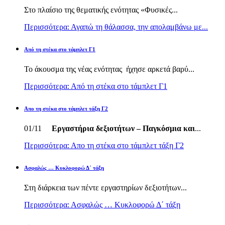
Στο πλαίσιο της θεματικής ενότητας «Φυσικές...
Περισσότερα: Αγαπώ τη θάλασσα, την απολαμβάνω με...
Από τη στέκα στο τάμπλετ Γ1
Το άκουσμα της νέας ενότητας ήχησε αρκετά βαρύ...
Περισσότερα: Από τη στέκα στο τάμπλετ Γ1
Απο τη στέκα στο τάμπλετ τάξη Γ2
01/11
Εργαστήρια δεξιοτήτων – Παγκόσμια και
...
Περισσότερα: Απο τη στέκα στο τάμπλετ τάξη Γ2
Ασφαλώς … Κυκλοφορώ Δ΄ τάξη
Στη διάρκεια των πέντε εργαστηρίων δεξιοτήτων...
Περισσότερα: Ασφαλώς … Κυκλοφορώ Δ΄ τάξη