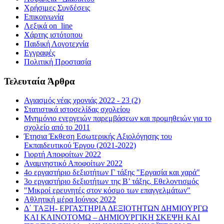
Χρήσιμες Συνδέσεις
Επικοινωνία
Λεξικά on_line
Χάρτης ιστότοπου
Παιδική Λογοτεχνία
Εγγραφές
Πολιτική Προστασία
Τελευταία Άρθρα
Αγιασμός νέας χρονιάς 2022 - 23 (2)
Στατιστικά ιστοσελίδας σχολείου
Μνημόνιο ενεργειών παρεμβάσεων και προμηθειών για το
σχολείο από το 2011
Έτησια Έκθεση Εσωτερικής Αξιολόγησης του
Εκπαιδευτικού Έργου (2021-2022)
Γιορτή Αποφοίτων 2022
Αναμνηστικό Αποφοίτων 2022
4ο εργαστήριο δεξιοτήτων Γ τάξης "Εργασία και χαρά"
3ο εργαστήριο δεξιοτήτων της Β’ τάξης. Εθελοντισμός
"Μικροί ερευνητές στον κόσμο των επαγγελμάτων"
Αθλητική μέρα Ιούνιος 2022
Δ΄ ΤΑΞΗ- ΕΡΓΑΣΤΗΡΙΑ ΔΕΞΙΟΤΗΤΩΝ ΔΗΜΙΟΥΡΓΩ
ΚΑΙ ΚΑΙΝΟΤΟΜΩ – ΔΗΜΙΟΥΡΓΙΚΗ ΣΚΕΨΗ ΚΑΙ