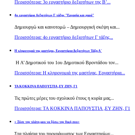
Περισσότερα: 3ο εργαστήριο δεξιοτήτων της Β’...
4ο εργαστήριο δεξιοτήτων Γ τάξης "Εργασία και χαρά"
Δημιουργώ και καινοτομώ – Δημιουργική σκέψη και...
Περισσότερα: 4ο εργαστήριο δεξιοτήτων Γ τάξης...
H κληρονομιά της μαστίχας, Εργαστήρια Δεξιοτήτων Τάξη Α΄
Η Α’ Δημοτικού του 1ου Δημοτικού Βροντάδου τον...
Περισσότερα: H κληρονομιά της μαστίχας, Εργαστήρια...
TA KOKKINA ΠΑΠΟΥΣΤΙΑ ,ΕΥ ΖΗΝ, Γ1
Τις πρώτες μέρες του σχολικού έτους η κυρία μας...
Περισσότερα: TA KOKKINA ΠΑΠΟΥΣΤΙΑ ,ΕΥ ΖΗΝ, Γ1
« Ξύσε την πλάτη μου να ξύσω την δική σου»
Στα πλαίσια του προγράμματος των Εργαστηρίων...