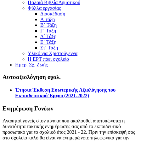
Παλαιά Βιβλία Δημοτικού
Φύλλα εργασίας
Διασκέδαση
Α΄τάξη
Β΄ Τάξη
Γ΄ Τάξη
Δ΄ Τάξη
Ε΄ Τάξη
Στ΄ Τάξη
Υλικό για Χριστούγεννα
Η ΕΡΤ πάει σχολείο
Ημερ. Σχ. Ζωής
Αυτοαξιολόγηση σχολ.
Έτησια Έκθεση Εσωτερικής Αξιολόγησης του
Εκπαιδευτικού Έργου (2021-2022)
Ενημέρωση Γονέων
Αγαπητοί γονείς στον πίνακα που ακολουθεί αποτυπώνεται η
δυνατότητα τακτικής ενημέρωσης σας από το εκπαιδευτικό
προσωπικό για το σχολικό έτος 2021 - 22. Πριν την επίσκεψή σας
στο σχολείο καλό θα είναι να ενημερώνετε τηλεφωνικά για την