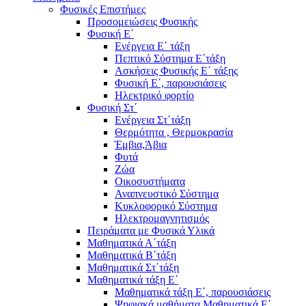
Φυσικές Επιστήμες
Προσομειώσεις Φυσικής
Φυσική Ε΄
Ενέργεια Ε΄ τάξη
Πεπτικό Σύστημα Ε΄τάξη
Ασκήσεις Φυσικής Ε΄ τάξης
Φυσική Ε΄, παρουσιάσεις
Ηλεκτρικό φορτίο
Φυσική Στ΄
Ενέργεια Στ΄τάξη
Θερμότητα , Θερμοκρασία
Έμβια,Άβια
Φυτά
Ζώα
Οικοσυστήματα
Αναπνευστικό Σύστημα
Κυκλοφορικό Σύστημα
Ηλεκτρομαγνητισμός
Πειράματα με Φυσικά Υλικά
Μαθηματικά Α΄τάξη
Μαθηματικά Β΄τάξη
Μαθηματικά Στ΄τάξη
Μαθηματικά τάξη Ε΄
Μαθηματικά τάξη Ε΄, παρουσιάσεις
Ψηφιακά μαθήματα Μαθηματικά Ε΄