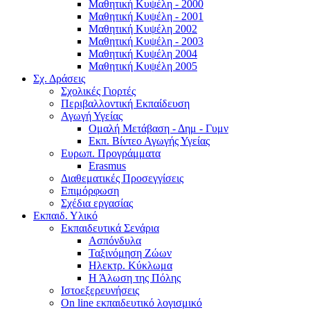
Μαθητική Κυψέλη - 2000
Μαθητική Κυψέλη - 2001
Μαθητική Κυψέλη 2002
Μαθητική Κυψέλη - 2003
Μαθητική Κυψέλη 2004
Μαθητική Κυψέλη 2005
Σχ. Δράσεις
Σχολικές Γιορτές
Περιβαλλοντική Εκπαίδευση
Αγωγή Υγείας
Ομαλή Μετάβαση - Δημ - Γυμν
Εκπ. Βίντεο Αγωγής Υγείας
Ευρωπ. Προγράμματα
Erasmus
Διαθεματικές Προσεγγίσεις
Επιμόρφωση
Σχέδια εργασίας
Εκπαιδ. Υλικό
Εκπαιδευτικά Σενάρια
Ασπόνδυλα
Ταξινόμηση Ζώων
Ηλεκτρ. Κύκλωμα
Η Άλωση της Πόλης
Ιστοεξερευνήσεις
On line εκπαιδευτικό λογισμικό