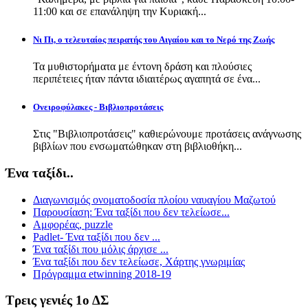
11:00 και σε επανάληψη την Κυριακή...
Νι Πι, ο τελευταίος πειρατής του Αιγαίου και το Νερό της Ζωής
Τα μυθιστορήματα με έντονη δράση και πλούσιες
περιπέτειες ήταν πάντα ιδιαιτέρως αγαπητά σε ένα...
Ονειροφύλακες - Βιβλιοπροτάσεις
Στις "Βιβλιοπροτάσεις" καθιερώνουμε προτάσεις ανάγνωσης
βιβλίων που ενσωματώθηκαν στη βιβλιοθήκη...
Ένα ταξίδι..
Διαγωνισμός ονοματοδοσία πλοίου ναυαγίου Μαζωτού
Παρουσίαση: Ένα ταξίδι που δεν τελείωσε...
Αμφορέας, puzzle
Padlet- Ένα ταξίδι που δεν ...
Ένα ταξίδι που μόλις άρχισε ...
Ένα ταξίδι που δεν τελείωσε, Χάρτης γνωριμίας
Πρόγραμμα etwinning 2018-19
Τρεις γενιές 1ο ΔΣ