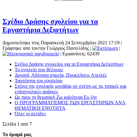
Σχέδιο Δράσης σχολείου για τα
Εργαστήρια Δεξιοτήτων
Δημοσιεύτηκε στις Παρασκευή 24 Σεπτεμβρίου 2021 17:19
|
Γράφτηκε από τον/την Γεώργιος Παντελίδης
|
|
| Εμφανίσεις: 62439
Σχέδιο Δράσης σχολείου για τα Εργαστήρια Δεξιοτήτων
Το σχολείο που θέλουμε
Δυνατά, Αδύνατα σημεία, Προκλήσεις Απειλές
Ταυτότητα του σχολείου
Στόχοι της σχολικής μονάδας σε σχέση με τις τοπικές και
ενδοσχολικές ανάγκες
Ως προς τη θεματική Ζω καλύτερα Ευ ζην
Ο ΠΡΟΓΡΑΜΜΑΤΙΣΜΟΣ ΤΩΝ ΕΡΓΑΣΤΗΡΙΩΝ ΑΝΑ
ΘΕΜΑΤΙΚΗ ΕΝΟΤΗΤΑ
Όλες οι σελίδες
Σελίδα 1 από 7
Το όραμά μας