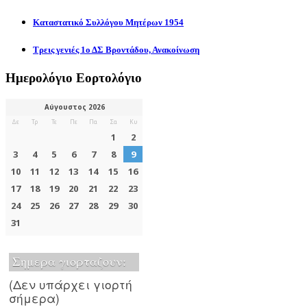
Καταστατικό Συλλόγου Μητέρων 1954
Τρεις γενιές 1ο ΔΣ Βροντάδου, Ανακοίνωση
Ημερολόγιο Εορτολόγιο