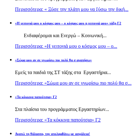
Περισσότερα: « Ξύσε την πλάτη μου να ξύσω την δική...
«Η γειτονιά μου ο κόσμος μου – ο κόσμος μου η γειτονιά μου» τάξη Γ2
Ενδιαφέρομαι και Ενεργώ – Κοινωνική...
Περισσότερα: «Η γειτονιά μου ο κόσμος μου – ο...
«Σώμα μου αν σε γνωρίσω πιο πολύ θα σ αγαπήσω»
Εμείς τα παιδιά της ΣΤ τάξης στα Εργαστήρια...
Περισσότερα: «Σώμα μου αν σε γνωρίσω πιο πολύ θα σ...
«Τα κόκκινα παπούτσια» Γ2
Στα πλαίσια του προγράμματος Εργαστηρίων...
Περισσότερα: «Τα κόκκινα παπούτσια» Γ2
Αγαπώ τη θάλασσα, την απολαμβάνω με ασφάλεια!