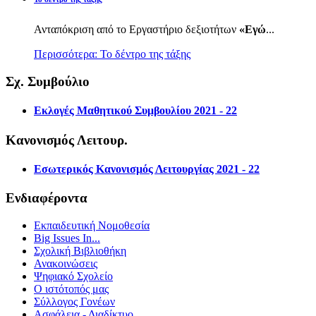
Ανταπόκριση από το Εργαστήριο δεξιοτήτων
«Εγώ
...
Περισσότερα: Το δέντρο της τάξης
Σχ. Συμβούλιο
Εκλογές Μαθητικού Συμβουλίου 2021 - 22
Κανονισμός Λειτουρ.
Εσωτερικός Κανονισμός Λειτουργίας 2021 - 22
Ενδιαφέροντα
Εκπαιδευτική Νομοθεσία
Big Issues In...
Σχολική Βιβλιοθήκη
Ανακοινώσεις
Ψηφιακό Σχολείο
Ο ιστότοπός μας
Σύλλογος Γονέων
Ασφάλεια - Διαδίκτυο