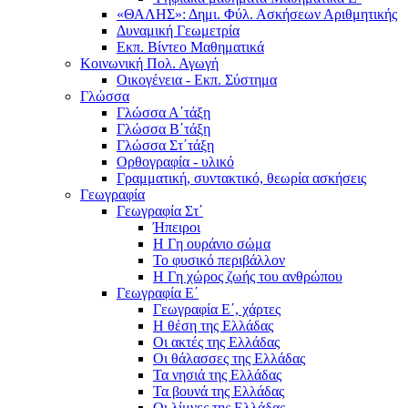
«ΘΑΛΗΣ»: Δημι. Φύλ. Ασκήσεων Αριθμητικής
Δυναμική Γεωμετρία
Εκπ. Βίντεο Μαθηματικά
Κοινωνική Πολ. Αγωγή
Οικογένεια - Εκπ. Σύστημα
Γλώσσα
Γλώσσα Α΄τάξη
Γλώσσα Β΄τάξη
Γλώσσα Στ΄τάξη
Ορθογραφία - υλικό
Γραμματική, συντακτικό, θεωρία ασκήσεις
Γεωγραφία
Γεωγραφία Στ΄
Ήπειροι
Η Γη ουράνιο σώμα
Το φυσικό περιβάλλον
Η Γη χώρος ζωής του ανθρώπου
Γεωγραφία Ε΄
Γεωγραφία Ε΄, χάρτες
Η θέση της Ελλάδας
Οι ακτές της Ελλάδας
Οι θάλασσες της Ελλάδας
Τα νησιά της Ελλάδας
Τα βουνά της Ελλάδας
Οι λίμνες της Ελλάδας