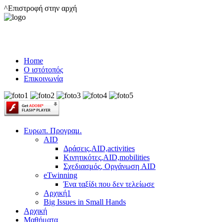
^Επιστροφή στην αρχή
Home
Ο ιστότοπός
Επικοινωνία
Ευρωπ. Προγραμ.
AID
Δράσεις,AID,activities
Κινητικότες,AID,mobilities
Σχεδιασμός, Οργάνωση AID
eTwinning
Ένα ταξίδι που δεν τελείωσε
Αρχική1
Big Issues in Small Hands
Αρχική
Μαθήματα