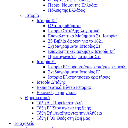
Περιφ, Νομοί της Ελλάδας
Πόλεις της Ελλάδας
Ιστορία
Ιστορία Στ΄
Όλα τα μαθήματα
Ιστορία Στ΄τάξης, λογισμικό
Επαναληπτικά Μαθήματα Στ΄ Ιστορία
25 Βιβλία δωρεάν για το 1821
Σχεδιαγράμματα Ιστορίας Στ΄
Επαναληπτικές ασκήσεις Ιστορία Στ΄
Πρωταγωνιστές Ιστορίας Στ΄
Ιστορία Ε΄
Ιστορία Ε΄ παρουσιάσεις,ασκήσεις,επαναλ.
Σχεδιαγράμματα Ιστορίας Ε΄
Ιστορία Ε΄,απαντήσεις- ερωτήσεις
Ιστορία Δ΄τάξης
Εκπαιδευτικά Βίντεο Ιστορίας
Εικονικές περιηγήσεις
Θρησκευτικά
Τάξη Δ΄, Πορεία στη ζωή
Τάξη Ε΄ Στον αγώνα της ζωής
Τάξη Στ' ,Αναζητώντας την Αλήθεια
Τάξη Γ΄,Ο Θεός στη ζωή μας
Το σχολείο