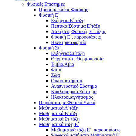
Φυσικές Επιστήμες
Προσομειώσεις Φυσικής
Φυσική Ε΄
Ενέργεια Ε΄ τάξη
Πεπτικό Σύστημα Ε΄τάξη
Ασκήσεις Φυσικής Ε΄ τάξης
Φυσική Ε΄, παρουσιάσεις
Ηλεκτρικό φορτίο
Φυσική Στ΄
Ενέργεια Στ΄τάξη
Θερμότητα , Θερμοκρασία
Έμβια,Άβια
Φυτά
Ζώα
Οικοσυστήματα
Αναπνευστικό Σύστημα
Κυκλοφορικό Σύστημα
Ηλεκτρομαγνητισμός
Πειράματα με Φυσικά Υλικά
Μαθηματικά Α΄τάξη
Μαθηματικά Β΄τάξη
Μαθηματικά Στ΄τάξη
Μαθηματικά τάξη Ε΄
Μαθηματικά τάξη Ε΄, παρουσιάσεις
Ψηφιακά μαθήματα Μαθηματικά Ε΄