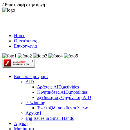
^Επιστροφή στην αρχή
Home
Ο ιστότοπός
Επικοινωνία
Ευρωπ. Προγραμ.
AID
Δράσεις,AID,activities
Κινητικότες,AID,mobilities
Σχεδιασμός, Οργάνωση AID
eTwinning
Ένα ταξίδι που δεν τελείωσε
Αρχική1
Big Issues in Small Hands
Αρχική
Μαθήματα