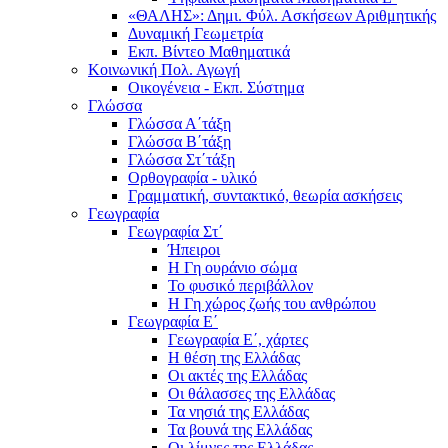
«ΘΑΛΗΣ»: Δημι. Φύλ. Ασκήσεων Αριθμητικής
Δυναμική Γεωμετρία
Εκπ. Βίντεο Μαθηματικά
Κοινωνική Πολ. Αγωγή
Οικογένεια - Εκπ. Σύστημα
Γλώσσα
Γλώσσα Α΄τάξη
Γλώσσα Β΄τάξη
Γλώσσα Στ΄τάξη
Ορθογραφία - υλικό
Γραμματική, συντακτικό, θεωρία ασκήσεις
Γεωγραφία
Γεωγραφία Στ΄
Ήπειροι
Η Γη ουράνιο σώμα
Το φυσικό περιβάλλον
Η Γη χώρος ζωής του ανθρώπου
Γεωγραφία Ε΄
Γεωγραφία Ε΄, χάρτες
Η θέση της Ελλάδας
Οι ακτές της Ελλάδας
Οι θάλασσες της Ελλάδας
Τα νησιά της Ελλάδας
Τα βουνά της Ελλάδας
Οι λίμνες της Ελλάδας