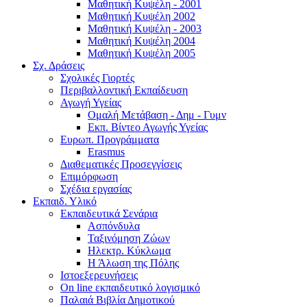
Μαθητική Κυψέλη - 2001
Μαθητική Κυψέλη 2002
Μαθητική Κυψέλη - 2003
Μαθητική Κυψέλη 2004
Μαθητική Κυψέλη 2005
Σχ. Δράσεις
Σχολικές Γιορτές
Περιβαλλοντική Εκπαίδευση
Αγωγή Υγείας
Ομαλή Μετάβαση - Δημ - Γυμν
Εκπ. Βίντεο Αγωγής Υγείας
Ευρωπ. Προγράμματα
Erasmus
Διαθεματικές Προσεγγίσεις
Επιμόρφωση
Σχέδια εργασίας
Εκπαιδ. Υλικό
Εκπαιδευτικά Σενάρια
Ασπόνδυλα
Ταξινόμηση Ζώων
Ηλεκτρ. Κύκλωμα
Η Άλωση της Πόλης
Ιστοεξερευνήσεις
On line εκπαιδευτικό λογισμικό
Παλαιά Βιβλία Δημοτικού