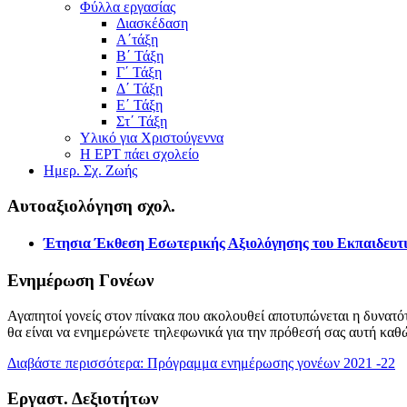
Φύλλα εργασίας
Διασκέδαση
Α΄τάξη
Β΄ Τάξη
Γ΄ Τάξη
Δ΄ Τάξη
Ε΄ Τάξη
Στ΄ Τάξη
Υλικό για Χριστούγεννα
Η ΕΡΤ πάει σχολείο
Ημερ. Σχ. Ζωής
Αυτοαξιολόγηση σχολ.
Έτησια Έκθεση Εσωτερικής Αξιολόγησης του Εκπαιδευτι
Ενημέρωση Γονέων
Αγαπητοί γονείς στον πίνακα που ακολουθεί αποτυπώνεται η δυνατότ
θα είναι να ενημερώνετε τηλεφωνικά για την πρόθεσή σας αυτή καθ
Διαβάστε περισσότερα: Πρόγραμμα ενημέρωσης γονέων 2021 -22
Εργαστ. Δεξιοτήτων