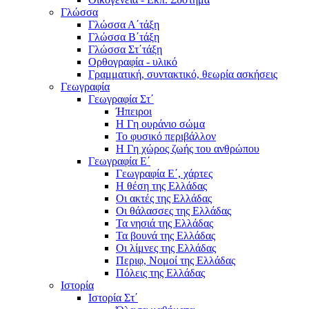
Γλώσσα
Γλώσσα Α΄τάξη
Γλώσσα Β΄τάξη
Γλώσσα Στ΄τάξη
Ορθογραφία - υλικό
Γραμματική, συντακτικό, θεωρία ασκήσεις
Γεωγραφία
Γεωγραφία Στ΄
Ήπειροι
Η Γη ουράνιο σώμα
Το φυσικό περιβάλλον
Η Γη χώρος ζωής του ανθρώπου
Γεωγραφία Ε΄
Γεωγραφία Ε΄, χάρτες
Η θέση της Ελλάδας
Οι ακτές της Ελλάδας
Οι θάλασσες της Ελλάδας
Τα νησιά της Ελλάδας
Τα βουνά της Ελλάδας
Οι λίμνες της Ελλάδας
Περιφ, Νομοί της Ελλάδας
Πόλεις της Ελλάδας
Ιστορία
Ιστορία Στ΄