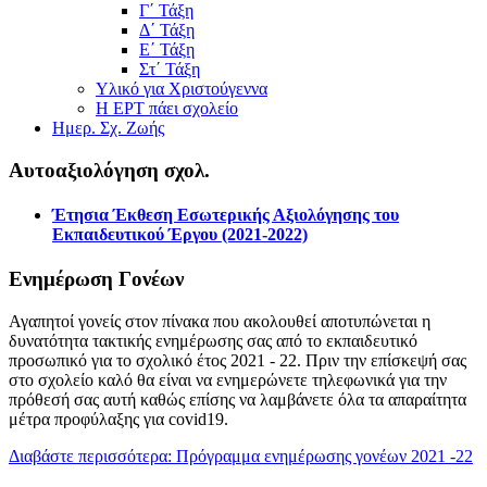
Γ΄ Τάξη
Δ΄ Τάξη
Ε΄ Τάξη
Στ΄ Τάξη
Υλικό για Χριστούγεννα
Η ΕΡΤ πάει σχολείο
Ημερ. Σχ. Ζωής
Αυτοαξιολόγηση σχολ.
Έτησια Έκθεση Εσωτερικής Αξιολόγησης του
Εκπαιδευτικού Έργου (2021-2022)
Ενημέρωση Γονέων
Αγαπητοί γονείς στον πίνακα που ακολουθεί αποτυπώνεται η
δυνατότητα τακτικής ενημέρωσης σας από το εκπαιδευτικό
προσωπικό για το σχολικό έτος 2021 - 22. Πριν την επίσκεψή σας
στο σχολείο καλό θα είναι να ενημερώνετε τηλεφωνικά για την
πρόθεσή σας αυτή καθώς επίσης να λαμβάνετε όλα τα απαραίτητα
μέτρα προφύλαξης για covid19.
Διαβάστε περισσότερα: Πρόγραμμα ενημέρωσης γονέων 2021 -22