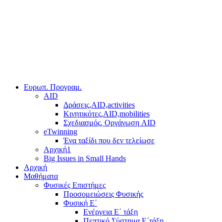
Ευρωπ. Προγραμ.
AID
Δράσεις,AID,activities
Κινητικότες,AID,mobilities
Σχεδιασμός, Οργάνωση AID
eTwinning
Ένα ταξίδι που δεν τελείωσε
Αρχική1
Big Issues in Small Hands
Αρχική
Μαθήματα
Φυσικές Επιστήμες
Προσομειώσεις Φυσικής
Φυσική Ε΄
Ενέργεια Ε΄ τάξη
Πεπτικό Σύστημα Ε΄τάξη