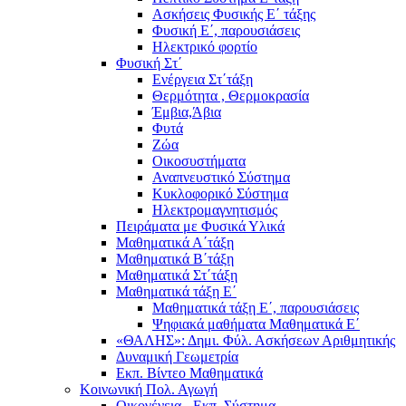
Ασκήσεις Φυσικής Ε΄ τάξης
Φυσική Ε΄, παρουσιάσεις
Ηλεκτρικό φορτίο
Φυσική Στ΄
Ενέργεια Στ΄τάξη
Θερμότητα , Θερμοκρασία
Έμβια,Άβια
Φυτά
Ζώα
Οικοσυστήματα
Αναπνευστικό Σύστημα
Κυκλοφορικό Σύστημα
Ηλεκτρομαγνητισμός
Πειράματα με Φυσικά Υλικά
Μαθηματικά Α΄τάξη
Μαθηματικά Β΄τάξη
Μαθηματικά Στ΄τάξη
Μαθηματικά τάξη Ε΄
Μαθηματικά τάξη Ε΄, παρουσιάσεις
Ψηφιακά μαθήματα Μαθηματικά Ε΄
«ΘΑΛΗΣ»: Δημι. Φύλ. Ασκήσεων Αριθμητικής
Δυναμική Γεωμετρία
Εκπ. Βίντεο Μαθηματικά
Κοινωνική Πολ. Αγωγή
Οικογένεια - Εκπ. Σύστημα