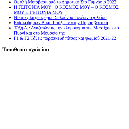
Ομαλή Μετάβαση από το Δημοτικό Στο Γυμνάσιο 2022
Η ΓΕΙΤΟΝΙΑ ΜΟΥ , Ο ΚΟΣΜΟΣ ΜΟΥ – Ο ΚΟΣΜΟΣ
ΜΟΥ Η ΓΕΙΤΟΝΙΑ ΜΟΥ
Νικητές λαχειοφόρου Συλλόγου Γονέων σχολείου
Επίσκεψη των Β και Γ τάξεων στην Πυροσβεστική
Τάξη Α΄: Αναζητώντας την κληρονομιά της Μαστίχας στο
Πυργί και στο Μουσείο της
Γ1 & Γ2 Τάξεις παρασκευή πίτσας και ψωμιού 2021-22
Τοποθεσία σχολείου