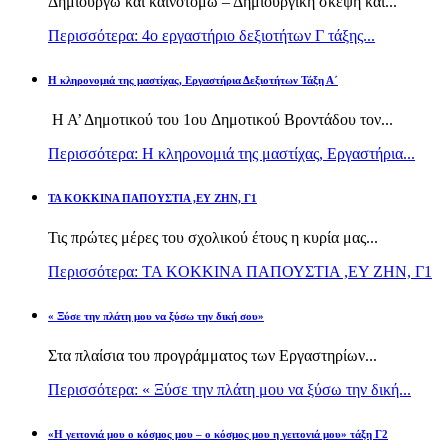
Δημιουργώ και καινοτομώ – Δημιουργική σκέψη και...
Περισσότερα: 4ο εργαστήριο δεξιοτήτων Γ τάξης...
H κληρονομιά της μαστίχας, Εργαστήρια Δεξιοτήτων Τάξη Α΄
Η Α’ Δημοτικού του 1ου Δημοτικού Βροντάδου τον...
Περισσότερα: H κληρονομιά της μαστίχας, Εργαστήρια...
TA KOKKINA ΠΑΠΟΥΣΤΙΑ ,ΕΥ ΖΗΝ, Γ1
Τις πρώτες μέρες του σχολικού έτους η κυρία μας...
Περισσότερα: TA KOKKINA ΠΑΠΟΥΣΤΙΑ ,ΕΥ ΖΗΝ, Γ1
« Ξύσε την πλάτη μου να ξύσω την δική σου»
Στα πλαίσια του προγράμματος των Εργαστηρίων...
Περισσότερα: « Ξύσε την πλάτη μου να ξύσω την δική...
«Η γειτονιά μου ο κόσμος μου – ο κόσμος μου η γειτονιά μου» τάξη Γ2