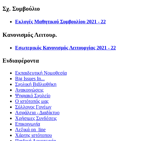
Σχ. Συμβούλιο
Εκλογές Μαθητικού Συμβουλίου 2021 - 22
Κανονισμός Λειτουρ.
Εσωτερικός Κανονισμός Λειτουργίας 2021 - 22
Ενδιαφέροντα
Εκπαιδευτική Νομοθεσία
Big Issues In...
Σχολική Βιβλιοθήκη
Ανακοινώσεις
Ψηφιακό Σχολείο
Ο ιστότοπός μας
Σύλλογος Γονέων
Ασφάλεια - Διαδίκτυο
Χρήσιμες Συνδέσεις
Επικοινωνία
Λεξικά on_line
Χάρτης ιστότοπου
Παιδική Λογοτεχνία