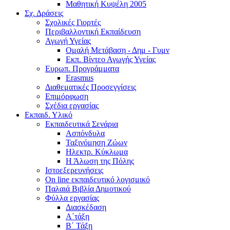
Μαθητική Κυψέλη 2005
Σχ. Δράσεις
Σχολικές Γιορτές
Περιβαλλοντική Εκπαίδευση
Αγωγή Υγείας
Ομαλή Μετάβαση - Δημ - Γυμν
Εκπ. Βίντεο Αγωγής Υγείας
Ευρωπ. Προγράμματα
Erasmus
Διαθεματικές Προσεγγίσεις
Επιμόρφωση
Σχέδια εργασίας
Εκπαιδ. Υλικό
Εκπαιδευτικά Σενάρια
Ασπόνδυλα
Ταξινόμηση Ζώων
Ηλεκτρ. Κύκλωμα
Η Άλωση της Πόλης
Ιστοεξερευνήσεις
On line εκπαιδευτικό λογισμικό
Παλαιά Βιβλία Δημοτικού
Φύλλα εργασίας
Διασκέδαση
Α΄τάξη
Β΄ Τάξη