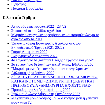
Εγγραφές
Πολιτική Προστασία
Τελευταία Άρθρα
Αγιασμός νέας χρονιάς 2022 - 23 (2)
Στατιστικά ιστοσελίδας σχολείου
Μνημόνιο ενεργειών παρεμβάσεων και προμηθειών για το
σχολείο από το 2011
Έτησια Έκθεση Εσωτερικής Αξιολόγησης του
Εκπαιδευτικού Έργου (2021-2022)
Γιορτή Αποφοίτων 2022
Αναμνηστικό Αποφοίτων 2022
4ο εργαστήριο δεξιοτήτων Γ τάξης "Εργασία και χαρά"
3ο εργαστήριο δεξιοτήτων της Β’ τάξης. Εθελοντισμός
"Μικροί ερευνητές στον κόσμο των επαγγελμάτων"
Αθλητική μέρα Ιούνιος 2022
Δ΄ ΤΑΞΗ- ΕΡΓΑΣΤΗΡΙΑ ΔΕΞΙΟΤΗΤΩΝ ΔΗΜΙΟΥΡΓΩ
ΚΑΙ ΚΑΙΝΟΤΟΜΩ – ΔΗΜΙΟΥΡΓΙΚΗ ΣΚΕΨΗ ΚΑΙ
ΠΡΩΤΟΒΟΥΛΙΑ «ΔΗΜΙΟΥΡΓΙΑ ΗΧΟΪΣΤΟΡΙΑΣ»
Πρόσκληση τελετής αποφοίτησης 2022
Σχολικοί Αγώνες Στίβου στις Οινούσσες 2022
«Η γειτονιά μου ο κόσμος μου – ο κόσμος μου η γειτονιά
μου» τάξη Γ2