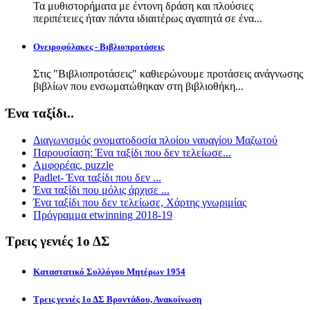
Τα μυθιστορήματα με έντονη δράση και πλούσιες
περιπέτειες ήταν πάντα ιδιαιτέρως αγαπητά σε ένα...
Ονειροφύλακες - Βιβλιοπροτάσεις
Στις "Βιβλιοπροτάσεις" καθιερώνουμε προτάσεις ανάγνωσης
βιβλίων που ενσωματώθηκαν στη βιβλιοθήκη...
Ένα ταξίδι..
Διαγωνισμός ονοματοδοσία πλοίου ναυαγίου Μαζωτού
Παρουσίαση: Ένα ταξίδι που δεν τελείωσε...
Αμφορέας, puzzle
Padlet- Ένα ταξίδι που δεν ...
Ένα ταξίδι που μόλις άρχισε ...
Ένα ταξίδι που δεν τελείωσε, Χάρτης γνωριμίας
Πρόγραμμα etwinning 2018-19
Τρεις γενιές 1ο ΔΣ
Καταστατικό Συλλόγου Μητέρων 1954
Τρεις γενιές 1ο ΔΣ Βροντάδου, Ανακοίνωση