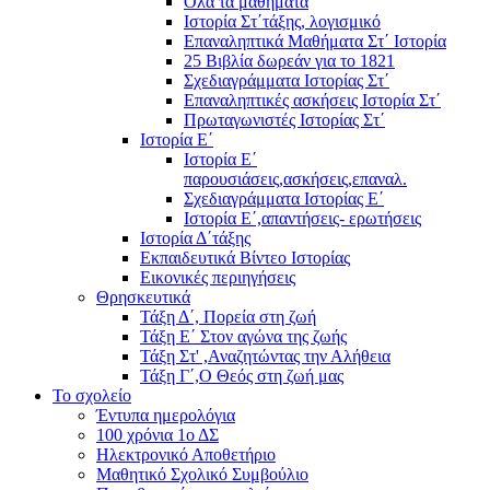
Όλα τα μαθήματα
Ιστορία Στ΄τάξης, λογισμικό
Επαναληπτικά Μαθήματα Στ΄ Ιστορία
25 Βιβλία δωρεάν για το 1821
Σχεδιαγράμματα Ιστορίας Στ΄
Επαναληπτικές ασκήσεις Ιστορία Στ΄
Πρωταγωνιστές Ιστορίας Στ΄
Ιστορία Ε΄
Ιστορία Ε΄
παρουσιάσεις,ασκήσεις,επαναλ.
Σχεδιαγράμματα Ιστορίας Ε΄
Ιστορία Ε΄,απαντήσεις- ερωτήσεις
Ιστορία Δ΄τάξης
Εκπαιδευτικά Βίντεο Ιστορίας
Εικονικές περιηγήσεις
Θρησκευτικά
Τάξη Δ΄, Πορεία στη ζωή
Τάξη Ε΄ Στον αγώνα της ζωής
Τάξη Στ' ,Αναζητώντας την Αλήθεια
Τάξη Γ΄,Ο Θεός στη ζωή μας
Το σχολείο
Έντυπα ημερολόγια
100 χρόνια 1ο ΔΣ
Ηλεκτρονικό Αποθετήριο
Μαθητικό Σχολικό Συμβούλιο