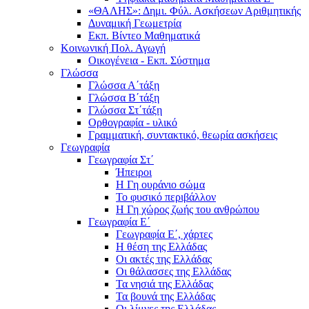
«ΘΑΛΗΣ»: Δημι. Φύλ. Ασκήσεων Αριθμητικής
Δυναμική Γεωμετρία
Εκπ. Βίντεο Μαθηματικά
Κοινωνική Πολ. Αγωγή
Οικογένεια - Εκπ. Σύστημα
Γλώσσα
Γλώσσα Α΄τάξη
Γλώσσα Β΄τάξη
Γλώσσα Στ΄τάξη
Ορθογραφία - υλικό
Γραμματική, συντακτικό, θεωρία ασκήσεις
Γεωγραφία
Γεωγραφία Στ΄
Ήπειροι
Η Γη ουράνιο σώμα
Το φυσικό περιβάλλον
Η Γη χώρος ζωής του ανθρώπου
Γεωγραφία Ε΄
Γεωγραφία Ε΄, χάρτες
Η θέση της Ελλάδας
Οι ακτές της Ελλάδας
Οι θάλασσες της Ελλάδας
Τα νησιά της Ελλάδας
Τα βουνά της Ελλάδας
Οι λίμνες της Ελλάδας