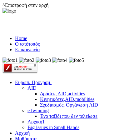
^Επιστροφή στην αρχή
Home
Ο ιστότοπός
Επικοινωνία
Ευρωπ. Προγραμ.
AID
Δράσεις,AID,activities
Κινητικότες,AID,mobilities
Σχεδιασμός, Οργάνωση AID
eTwinning
Ένα ταξίδι που δεν τελείωσε
Αρχική1
Big Issues in Small Hands
Αρχική
Μαθήματα