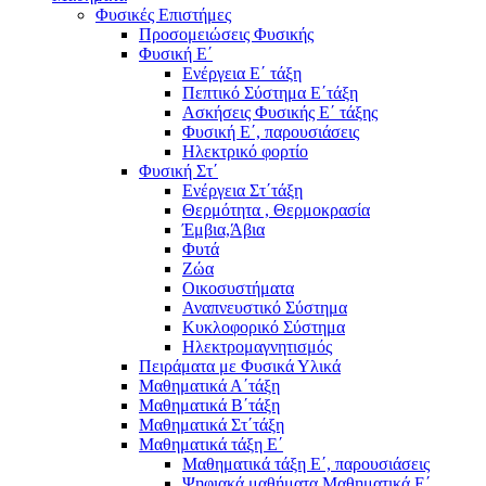
Φυσικές Επιστήμες
Προσομειώσεις Φυσικής
Φυσική Ε΄
Ενέργεια Ε΄ τάξη
Πεπτικό Σύστημα Ε΄τάξη
Ασκήσεις Φυσικής Ε΄ τάξης
Φυσική Ε΄, παρουσιάσεις
Ηλεκτρικό φορτίο
Φυσική Στ΄
Ενέργεια Στ΄τάξη
Θερμότητα , Θερμοκρασία
Έμβια,Άβια
Φυτά
Ζώα
Οικοσυστήματα
Αναπνευστικό Σύστημα
Κυκλοφορικό Σύστημα
Ηλεκτρομαγνητισμός
Πειράματα με Φυσικά Υλικά
Μαθηματικά Α΄τάξη
Μαθηματικά Β΄τάξη
Μαθηματικά Στ΄τάξη
Μαθηματικά τάξη Ε΄
Μαθηματικά τάξη Ε΄, παρουσιάσεις
Ψηφιακά μαθήματα Μαθηματικά Ε΄