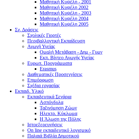
Μαθητική Κυψέλη - 2001
Μαθητική Κυψέλη 2002
Μαθητική Κυψέλη - 2003
Μαθητική Κυψέλη 2004
Μαθητική Κυψέλη 2005
Σχ. Δράσεις
Σχολικές Γιορτές
Περιβαλλοντική Εκπαίδευση
Αγωγή Υγείας
Ομαλή Μετάβαση - Δημ - Γυμν
Εκπ. Βίντεο Αγωγής Υγείας
Ευρωπ. Προγράμματα
Erasmus
Διαθεματικές Προσεγγίσεις
Επιμόρφωση
Σχέδια εργασίας
Εκπαιδ. Υλικό
Εκπαιδευτικά Σενάρια
Ασπόνδυλα
Ταξινόμηση Ζώων
Ηλεκτρ. Κύκλωμα
Η Άλωση της Πόλης
Ιστοεξερευνήσεις
On line εκπαιδευτικό λογισμικό
Παλαιά Βιβλία Δημοτικού