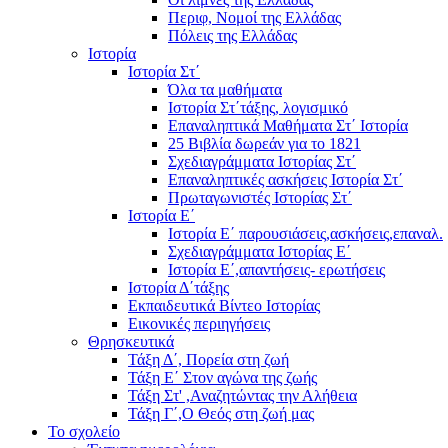
Περιφ, Νομοί της Ελλάδας
Πόλεις της Ελλάδας
Ιστορία
Ιστορία Στ΄
Όλα τα μαθήματα
Ιστορία Στ΄τάξης, λογισμικό
Επαναληπτικά Μαθήματα Στ΄ Ιστορία
25 Βιβλία δωρεάν για το 1821
Σχεδιαγράμματα Ιστορίας Στ΄
Επαναληπτικές ασκήσεις Ιστορία Στ΄
Πρωταγωνιστές Ιστορίας Στ΄
Ιστορία Ε΄
Ιστορία Ε΄ παρουσιάσεις,ασκήσεις,επαναλ.
Σχεδιαγράμματα Ιστορίας Ε΄
Ιστορία Ε΄,απαντήσεις- ερωτήσεις
Ιστορία Δ΄τάξης
Εκπαιδευτικά Βίντεο Ιστορίας
Εικονικές περιηγήσεις
Θρησκευτικά
Τάξη Δ΄, Πορεία στη ζωή
Τάξη Ε΄ Στον αγώνα της ζωής
Τάξη Στ' ,Αναζητώντας την Αλήθεια
Τάξη Γ΄,Ο Θεός στη ζωή μας
Το σχολείο