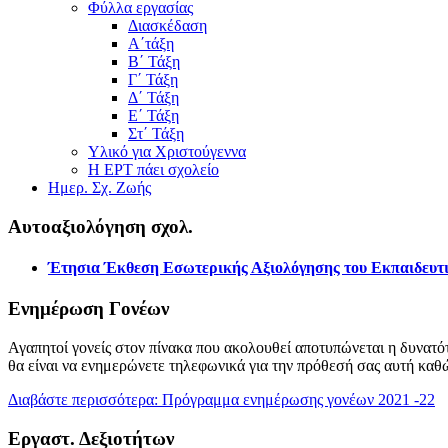
Φύλλα εργασίας
Διασκέδαση
Α΄τάξη
Β΄ Τάξη
Γ΄ Τάξη
Δ΄ Τάξη
Ε΄ Τάξη
Στ΄ Τάξη
Υλικό για Χριστούγεννα
Η ΕΡΤ πάει σχολείο
Ημερ. Σχ. Ζωής
Αυτοαξιολόγηση σχολ.
Έτησια Έκθεση Εσωτερικής Αξιολόγησης του Εκπαιδευτι
Ενημέρωση Γονέων
Αγαπητοί γονείς στον πίνακα που ακολουθεί αποτυπώνεται η δυνατότ
θα είναι να ενημερώνετε τηλεφωνικά για την πρόθεσή σας αυτή καθ
Διαβάστε περισσότερα: Πρόγραμμα ενημέρωσης γονέων 2021 -22
Εργαστ. Δεξιοτήτων