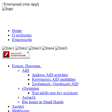
^Επιστροφή στην αρχή
Home
Ο ιστότοπός
Επικοινωνία
Ευρωπ. Προγραμ.
AID
Δράσεις,AID,activities
Κινητικότες,AID,mobilities
Σχεδιασμός, Οργάνωση AID
eTwinning
Ένα ταξίδι που δεν τελείωσε
Αρχική1
Big Issues in Small Hands
Αρχική
Μαθήματα