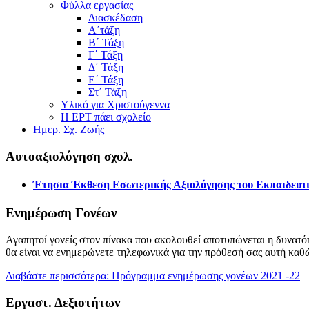
Φύλλα εργασίας
Διασκέδαση
Α΄τάξη
Β΄ Τάξη
Γ΄ Τάξη
Δ΄ Τάξη
Ε΄ Τάξη
Στ΄ Τάξη
Υλικό για Χριστούγεννα
Η ΕΡΤ πάει σχολείο
Ημερ. Σχ. Ζωής
Αυτοαξιολόγηση σχολ.
Έτησια Έκθεση Εσωτερικής Αξιολόγησης του Εκπαιδευτι
Ενημέρωση Γονέων
Αγαπητοί γονείς στον πίνακα που ακολουθεί αποτυπώνεται η δυνατότ
θα είναι να ενημερώνετε τηλεφωνικά για την πρόθεσή σας αυτή καθ
Διαβάστε περισσότερα: Πρόγραμμα ενημέρωσης γονέων 2021 -22
Εργαστ. Δεξιοτήτων