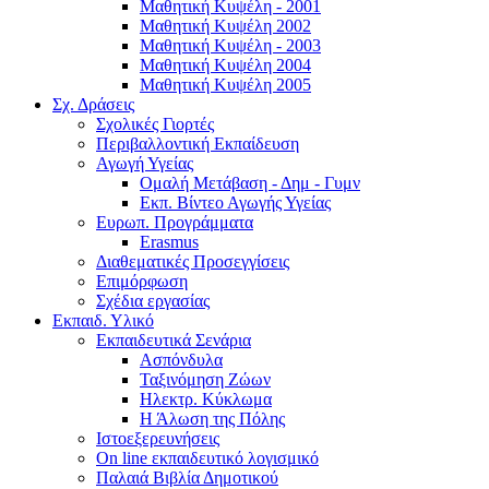
Μαθητική Κυψέλη - 2001
Μαθητική Κυψέλη 2002
Μαθητική Κυψέλη - 2003
Μαθητική Κυψέλη 2004
Μαθητική Κυψέλη 2005
Σχ. Δράσεις
Σχολικές Γιορτές
Περιβαλλοντική Εκπαίδευση
Αγωγή Υγείας
Ομαλή Μετάβαση - Δημ - Γυμν
Εκπ. Βίντεο Αγωγής Υγείας
Ευρωπ. Προγράμματα
Erasmus
Διαθεματικές Προσεγγίσεις
Επιμόρφωση
Σχέδια εργασίας
Εκπαιδ. Υλικό
Εκπαιδευτικά Σενάρια
Ασπόνδυλα
Ταξινόμηση Ζώων
Ηλεκτρ. Κύκλωμα
Η Άλωση της Πόλης
Ιστοεξερευνήσεις
On line εκπαιδευτικό λογισμικό
Παλαιά Βιβλία Δημοτικού