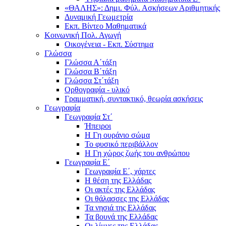
«ΘΑΛΗΣ»: Δημι. Φύλ. Ασκήσεων Αριθμητικής
Δυναμική Γεωμετρία
Εκπ. Βίντεο Μαθηματικά
Κοινωνική Πολ. Αγωγή
Οικογένεια - Εκπ. Σύστημα
Γλώσσα
Γλώσσα Α΄τάξη
Γλώσσα Β΄τάξη
Γλώσσα Στ΄τάξη
Ορθογραφία - υλικό
Γραμματική, συντακτικό, θεωρία ασκήσεις
Γεωγραφία
Γεωγραφία Στ΄
Ήπειροι
Η Γη ουράνιο σώμα
Το φυσικό περιβάλλον
Η Γη χώρος ζωής του ανθρώπου
Γεωγραφία Ε΄
Γεωγραφία Ε΄, χάρτες
Η θέση της Ελλάδας
Οι ακτές της Ελλάδας
Οι θάλασσες της Ελλάδας
Τα νησιά της Ελλάδας
Τα βουνά της Ελλάδας
Οι λίμνες της Ελλάδας