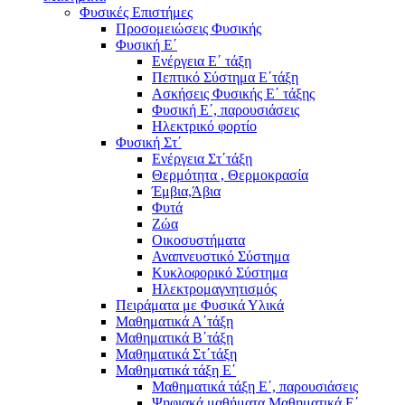
Φυσικές Επιστήμες
Προσομειώσεις Φυσικής
Φυσική Ε΄
Ενέργεια Ε΄ τάξη
Πεπτικό Σύστημα Ε΄τάξη
Ασκήσεις Φυσικής Ε΄ τάξης
Φυσική Ε΄, παρουσιάσεις
Ηλεκτρικό φορτίο
Φυσική Στ΄
Ενέργεια Στ΄τάξη
Θερμότητα , Θερμοκρασία
Έμβια,Άβια
Φυτά
Ζώα
Οικοσυστήματα
Αναπνευστικό Σύστημα
Κυκλοφορικό Σύστημα
Ηλεκτρομαγνητισμός
Πειράματα με Φυσικά Υλικά
Μαθηματικά Α΄τάξη
Μαθηματικά Β΄τάξη
Μαθηματικά Στ΄τάξη
Μαθηματικά τάξη Ε΄
Μαθηματικά τάξη Ε΄, παρουσιάσεις
Ψηφιακά μαθήματα Μαθηματικά Ε΄