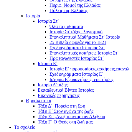
Περιφ, Νομοί της Ελλάδας
Πόλεις της Ελλάδας
Ιστορία
Ιστορία Στ΄
Όλα τα μαθήματα
Ιστορία Στ΄τάξης, λογισμικό
Επαναληπτικά Μαθήματα Στ΄ Ιστορία
25 Βιβλία δωρεάν για το 1821
Σχεδιαγράμματα Ιστορίας Στ΄
Επαναληπτικές ασκήσεις Ιστορία Στ΄
Πρωταγωνιστές Ιστορίας Στ΄
Ιστορία Ε΄
Ιστορία Ε΄ παρουσιάσεις,ασκήσεις,επαναλ.
Σχεδιαγράμματα Ιστορίας Ε΄
Ιστορία Ε΄,απαντήσεις- ερωτήσεις
Ιστορία Δ΄τάξης
Εκπαιδευτικά Βίντεο Ιστορίας
Εικονικές περιηγήσεις
Θρησκευτικά
Τάξη Δ΄, Πορεία στη ζωή
Τάξη Ε΄ Στον αγώνα της ζωής
Τάξη Στ' ,Αναζητώντας την Αλήθεια
Τάξη Γ΄,Ο Θεός στη ζωή μας
Το σχολείο